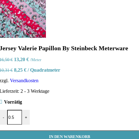
Jersey Valerie Papillon By Steinbeck Meterware
Ursprünglicher
Aktueller
13,20
€
16,50
€
/Meter
Preis
Preis
8,25
€
/
Quadratmeter
10,31
€
war:
ist:
16,50 €
13,20 €.
zzgl.
Versandkosten
Lieferzeit:
2 - 3 Werktage
Vorrätig
Jersey Valerie Papillon By Steinbeck Meterware Menge
-
+
IN DEN WARENKORB