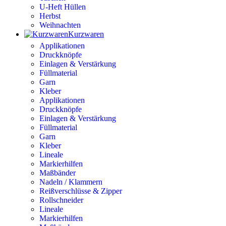
U-Heft Hüllen
Herbst
Weihnachten
Kurzwaren
Applikationen
Druckknöpfe
Einlagen & Verstärkung
Füllmaterial
Garn
Kleber
Applikationen
Druckknöpfe
Einlagen & Verstärkung
Füllmaterial
Garn
Kleber
Lineale
Markierhilfen
Maßbänder
Nadeln / Klammern
Reißverschlüsse & Zipper
Rollschneider
Lineale
Markierhilfen