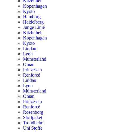
Kitzbühel
Kopenhagen
Kyoto
Hamburg
Heidelberg
Junge Linie
Kitzbühel
Kopenhagen
Kyoto
Lindau
Lyon
Münsterland
Oman
Prinzessin
Renforcé
Lindau
Lyon
Münsterland
Oman
Prinzessin
Renforcé
Rosenborg
Stoffpaket
Trondheim
Uni Stoffe