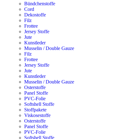
Bündchenstoffe
Cord
Dekostoffe
Filz
Frottee
Jersey Stoffe
Jute
Kunstleder
Musselin / Double Gauze
Filz
Frottee
Jersey Stoffe
Jute
Kunstleder
Musselin / Double Gauze
Osterstoffe
Panel Stoffe
PVC-Folie
Softshell Stoffe
Stoffpakete
Viskosestoffe
Osterstoffe
Panel Stoffe
PVC-Folie
Softshell Stoffe