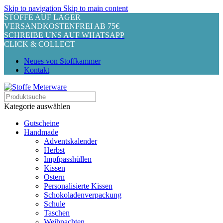
Skip to navigation
Skip to main content
STOFFE AUF LAGER
VERSANDKOSTENFREI AB 75€
SCHREIBE UNS AUF WHATSAPP
CLICK & COLLECT
Neues von Stoffkammer
Kontakt
Kategorie auswählen
Gutscheine
Handmade
Adventskalender
Herbst
Impfpasshüllen
Kissen
Ostern
Personalisierte Kissen
Schokoladenverpackung
Schule
Taschen
Weihnachten