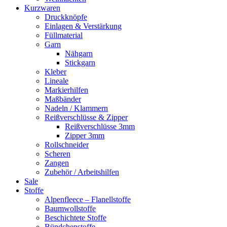
Kurzwaren
Druckknöpfe
Einlagen & Verstärkung
Füllmaterial
Garn
Nähgarn
Stickgarn
Kleber
Lineale
Markierhilfen
Maßbänder
Nadeln / Klammern
Reißverschlüsse & Zipper
Reißverschlüsse 3mm
Zipper 3mm
Rollschneider
Scheren
Zangen
Zubehör / Arbeitshilfen
Sale
Stoffe
Alpenfleece – Flanellstoffe
Baumwollstoffe
Beschichtete Stoffe
Bündchenstoffe