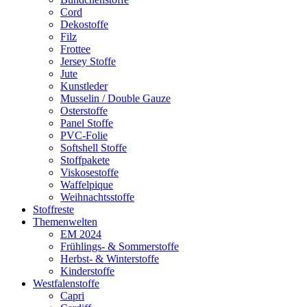
Cord
Dekostoffe
Filz
Frottee
Jersey Stoffe
Jute
Kunstleder
Musselin / Double Gauze
Osterstoffe
Panel Stoffe
PVC-Folie
Softshell Stoffe
Stoffpakete
Viskosestoffe
Waffelpique
Weihnachtsstoffe
Stoffreste
Themenwelten
EM 2024
Frühlings- & Sommerstoffe
Herbst- & Winterstoffe
Kinderstoffe
Westfalenstoffe
Capri