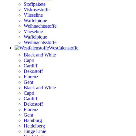
Stoffpakete
Viskosestoffe
Vlieseline
Waffelpique
Weihnachtsstoffe
Vlieseline
Waffelpique
Weihnachtsstoffe
Westfalenstoffe
Black and White
Capri
Cardiff
Dekostoff
Florenz
Gent
Black and White
Capri
Cardiff
Dekostoff
Florenz
Gent
Hamburg
Heidelberg
Junge Linie