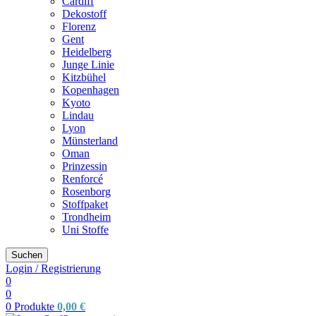
Cardiff
Dekostoff
Florenz
Gent
Heidelberg
Junge Linie
Kitzbühel
Kopenhagen
Kyoto
Lindau
Lyon
Münsterland
Oman
Prinzessin
Renforcé
Rosenborg
Stoffpaket
Trondheim
Uni Stoffe
Suchen
Login / Registrierung
0
0
0
Produkte
0,00
€