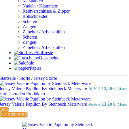
Maßbänder
Nadeln / Klammern
Reißverschlüsse & Zipper
Rollschneider
Scheren
Zangen
Zubehör / Arbeitshilfen
Scheren
Zangen
Zubehör / Arbeitshilfen
Stoffreste
Gutscheine
Sale
Papier
Startseite
/
Stoffe
/
Jersey Stoffe
Ursprünglich
Aktuel
Jersey Valerie Papillon By Steinbeck Meterware
13,20
€
16,50
€
/Meter
Preis
Preis
zurück zu den Produkten
war:
ist:
16,50 €
Ursprünglich
13,20 €
Aktuel
Jersey Valerie Papillon By Steinbeck Meterware
13,20
€
16,50
€
/Meter
Preis
Preis
-20%
war:
ist:
✓ CERTIFIED
16,50 €
13,20 €