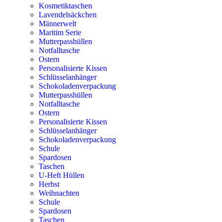
Kosmetiktaschen
Lavendelsäckchen
Männerwelt
Maritim Serie
Mutterpasshüllen
Notfalltasche
Ostern
Personalisierte Kissen
Schlüsselanhänger
Schokoladenverpackung
Mutterpasshüllen
Notfalltasche
Ostern
Personalisierte Kissen
Schlüsselanhänger
Schokoladenverpackung
Schule
Spardosen
Taschen
U-Heft Hüllen
Herbst
Weihnachten
Schule
Spardosen
Taschen