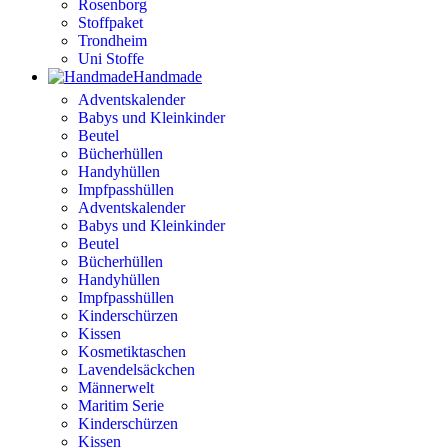
Rosenborg
Stoffpaket
Trondheim
Uni Stoffe
Handmade
Adventskalender
Babys und Kleinkinder
Beutel
Bücherhüllen
Handyhüllen
Impfpasshüllen
Adventskalender
Babys und Kleinkinder
Beutel
Bücherhüllen
Handyhüllen
Impfpasshüllen
Kinderschürzen
Kissen
Kosmetiktaschen
Lavendelsäckchen
Männerwelt
Maritim Serie
Kinderschürzen
Kissen