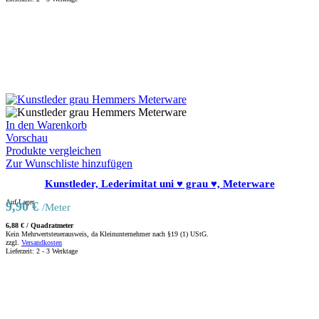
In den Warenkorb
Vorschau
Produkte vergleichen
Zur Wunschliste hinzufügen
Kunstleder, Lederimitat uni ♥ grau ♥, Meterware
Auf Lager
9,90
€
/Meter
6,88
€
/
Quadratmeter
Kein Mehrwertsteuerausweis, da Kleinunternehmer nach §19 (1) UStG.
zzgl.
Versandkosten
Lieferzeit:
2 - 3 Werktage