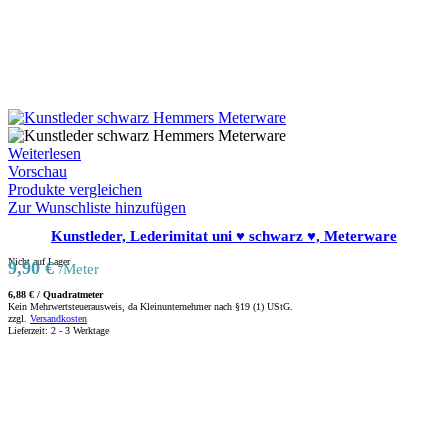
Weiterlesen
Vorschau
Produkte vergleichen
Zur Wunschliste hinzufügen
Kunstleder, Lederimitat uni ♥ schwarz ♥, Meterware
Nicht auf Lager
9,90
€
/Meter
6,88
€
/
Quadratmeter
Kein Mehrwertsteuerausweis, da Kleinunternehmer nach §19 (1) UStG.
zzgl.
Versandkosten
Lieferzeit:
2 - 3 Werktage