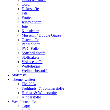
Cord
Dekostoffe
Filz
Frottee
Jersey Stoffe
Jute
Kunstleder
Musselin / Double Gauze
Osterstoffe
Panel Stoffe
PVC-Folie
Softshell Stoffe
Stoffpakete
Viskosestoffe
Waffelpique
Weihnachtsstoffe
Stoffreste
Themenwelten
EM 2024
Frühlings- & Sommerstoffe
Herbst- & Winterstoffe
Kinderstoffe
Westfalenstoffe
Capri