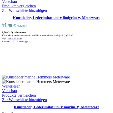
Vorschau
Produkte vergleichen
Zur Wunschliste hinzufügen
Kunstleder, Lederimitat uni ♥ lindgrün ♥, Meterware
Auf Lager
11,90
€
/Meter
8,50
€
/
Quadratmeter
Kein Mehrwertsteuerausweis, da Kleinunternehmer nach §19 (1) UStG.
zzgl.
Versandkosten
Lieferzeit:
2 - 3 Werktage
Weiterlesen
Vorschau
Produkte vergleichen
Zur Wunschliste hinzufügen
Kunstleder, Lederimitat uni ♥ marine ♥, Meterware