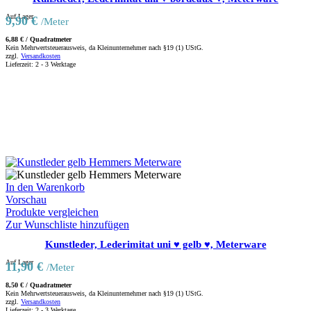
Auf Lager
9,90
€
/Meter
6,88
€
/
Quadratmeter
Kein Mehrwertsteuerausweis, da Kleinunternehmer nach §19 (1) UStG.
zzgl.
Versandkosten
Lieferzeit:
2 - 3 Werktage
In den Warenkorb
Vorschau
Produkte vergleichen
Zur Wunschliste hinzufügen
Kunstleder, Lederimitat uni ♥ gelb ♥, Meterware
Auf Lager
11,90
€
/Meter
8,50
€
/
Quadratmeter
Kein Mehrwertsteuerausweis, da Kleinunternehmer nach §19 (1) UStG.
zzgl.
Versandkosten
Lieferzeit:
2 - 3 Werktage