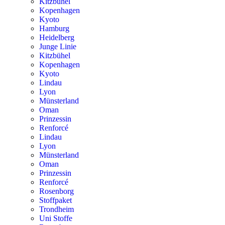
Kitzbühel
Kopenhagen
Kyoto
Hamburg
Heidelberg
Junge Linie
Kitzbühel
Kopenhagen
Kyoto
Lindau
Lyon
Münsterland
Oman
Prinzessin
Renforcé
Lindau
Lyon
Münsterland
Oman
Prinzessin
Renforcé
Rosenborg
Stoffpaket
Trondheim
Uni Stoffe