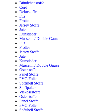
Bündchenstoffe
Cord
Dekostoffe
Filz
Frottee
Jersey Stoffe
Jute
Kunstleder
Musselin / Double Gauze
Filz
Frottee
Jersey Stoffe
Jute
Kunstleder
Musselin / Double Gauze
Osterstoffe
Panel Stoffe
PVC-Folie
Softshell Stoffe
Stoffpakete
Viskosestoffe
Osterstoffe
Panel Stoffe
PVC-Folie
Softshell Stoffe