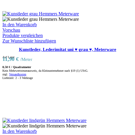
In den Warenkorb
Vorschau
Produkte vergleichen
Zur Wunschliste hinzufügen
Kunstleder, Lederimitat uni ♥ grau ♥, Meterware
Auf Lager
11,90
€
/Meter
8,50
€
/
Quadratmeter
Kein Mehrwertsteuerausweis, da Kleinunternehmer nach §19 (1) UStG.
zzgl.
Versandkosten
Lieferzeit:
2 - 3 Werktage
In den Warenkorb