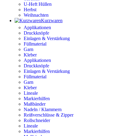
U-Heft Hüllen
Herbst
Weihnachten
Kurzwaren
Applikationen
Druckknöpfe
Einlagen & Verstärkung
Füllmaterial
Garn
Kleber
Applikationen
Druckknöpfe
Einlagen & Verstärkung
Füllmaterial
Garn
Kleber
Lineale
Markierhilfen
Maßbänder
Nadeln / Klammern
Reißverschlüsse & Zipper
Rollschneider
Lineale
Markierhilfen