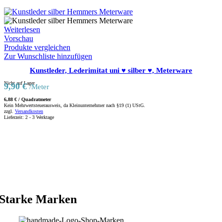
Weiterlesen
Vorschau
Produkte vergleichen
Zur Wunschliste hinzufügen
Kunstleder, Lederimitat uni ♥ silber ♥, Meterware
Nicht auf Lager
9,90
€
/Meter
6,88
€
/
Quadratmeter
Kein Mehrwertsteuerausweis, da Kleinunternehmer nach §19 (1) UStG.
zzgl.
Versandkosten
Lieferzeit:
2 - 3 Werktage
Starke Marken