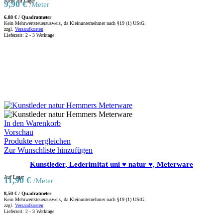
Nicht auf Lager
9,90
€
/Meter
6,88
€
/
Quadratmeter
Kein Mehrwertsteuerausweis, da Kleinunternehmer nach §19 (1) UStG.
zzgl.
Versandkosten
Lieferzeit:
2 - 3 Werktage
In den Warenkorb
Vorschau
Produkte vergleichen
Zur Wunschliste hinzufügen
Kunstleder, Lederimitat uni ♥ natur ♥, Meterware
Auf Lager
11,90
€
/Meter
8,50
€
/
Quadratmeter
Kein Mehrwertsteuerausweis, da Kleinunternehmer nach §19 (1) UStG.
zzgl.
Versandkosten
Lieferzeit:
2 - 3 Werktage