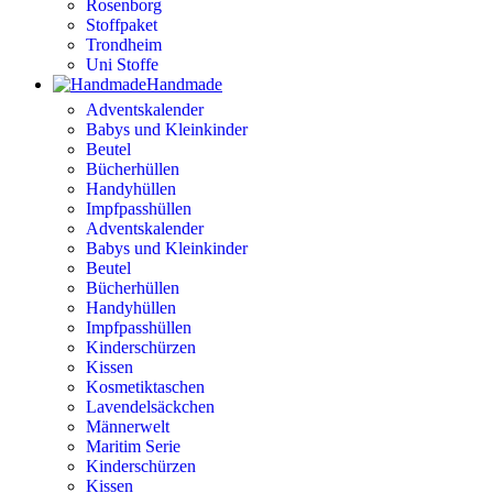
Rosenborg
Stoffpaket
Trondheim
Uni Stoffe
Handmade
Adventskalender
Babys und Kleinkinder
Beutel
Bücherhüllen
Handyhüllen
Impfpasshüllen
Adventskalender
Babys und Kleinkinder
Beutel
Bücherhüllen
Handyhüllen
Impfpasshüllen
Kinderschürzen
Kissen
Kosmetiktaschen
Lavendelsäckchen
Männerwelt
Maritim Serie
Kinderschürzen
Kissen