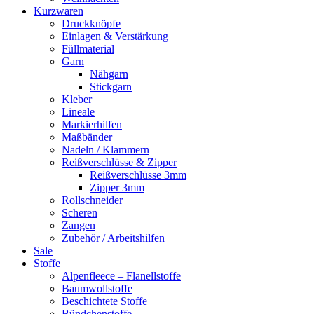
Kurzwaren
Druckknöpfe
Einlagen & Verstärkung
Füllmaterial
Garn
Nähgarn
Stickgarn
Kleber
Lineale
Markierhilfen
Maßbänder
Nadeln / Klammern
Reißverschlüsse & Zipper
Reißverschlüsse 3mm
Zipper 3mm
Rollschneider
Scheren
Zangen
Zubehör / Arbeitshilfen
Sale
Stoffe
Alpenfleece – Flanellstoffe
Baumwollstoffe
Beschichtete Stoffe
Bündchenstoffe