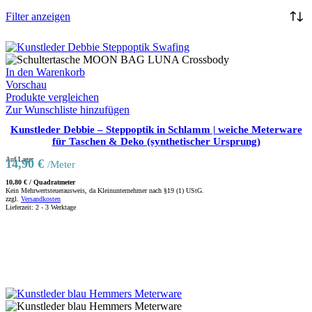
Filter anzeigen
In den Warenkorb
Vorschau
Produkte vergleichen
Zur Wunschliste hinzufügen
Kunstleder Debbie – Steppoptik in Schlamm | weiche Meterware
für Taschen & Deko (synthetischer Ursprung)
Auf Lager
14,90
€
/Meter
10,80
€
/
Quadratmeter
Kein Mehrwertsteuerausweis, da Kleinunternehmer nach §19 (1) UStG.
zzgl.
Versandkosten
Lieferzeit:
2 - 3 Werktage