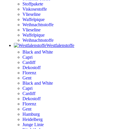
Stoffpakete
Viskosestoffe
Vlieseline
Waffelpique
Weihnachtsstoffe
Vlieseline
Waffelpique
Weihnachtsstoffe
Westfalenstoffe
Black and White
Capri
Cardiff
Dekostoff
Florenz
Gent
Black and White
Capri
Cardiff
Dekostoff
Florenz
Gent
Hamburg
Heidelberg
Junge Linie