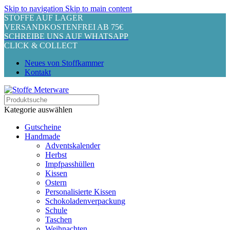
Skip to navigation
Skip to main content
STOFFE AUF LAGER
VERSANDKOSTENFREI AB 75€
SCHREIBE UNS AUF WHATSAPP
CLICK & COLLECT
Neues von Stoffkammer
Kontakt
Kategorie auswählen
Gutscheine
Handmade
Adventskalender
Herbst
Impfpasshüllen
Kissen
Ostern
Personalisierte Kissen
Schokoladenverpackung
Schule
Taschen
Weihnachten