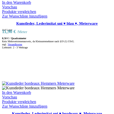
In den Warenkorb
Vorschau
Produkte vergleichen
Zur Wunschliste hinzufügen
Kunstleder, Lederimitat uni ♥ blau ♥, Meterware
Auf Lager
11,90
€
/Meter
8,50
€
/
Quadratmeter
Kein Mehrwertsteuerausweis, da Kleinunternehmer nach §19 (1) UStG.
zzgl.
Versandkosten
Lieferzeit:
2 - 3 Werktage
In den Warenkorb
Vorschau
Produkte vergleichen
Zur Wunschliste hinzufügen
Kunstleder, Lederimitat uni ♥ bordeaux ♥, Meterware