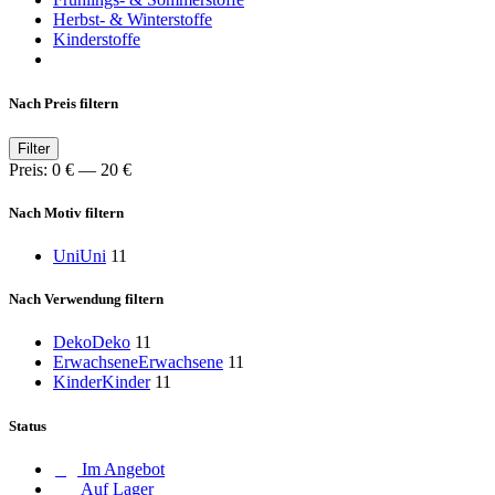
Herbst- & Winterstoffe
Kinderstoffe
Nach Preis filtern
Min.
Max.
Filter
Preis
Preis
Preis:
0 €
—
20 €
Nach Motiv filtern
Uni
Uni
11
Nach Verwendung filtern
Deko
Deko
11
Erwachsene
Erwachsene
11
Kinder
Kinder
11
Status
Im Angebot
Auf Lager