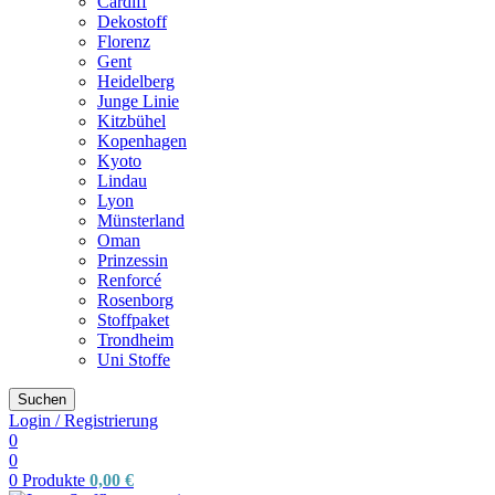
Cardiff
Dekostoff
Florenz
Gent
Heidelberg
Junge Linie
Kitzbühel
Kopenhagen
Kyoto
Lindau
Lyon
Münsterland
Oman
Prinzessin
Renforcé
Rosenborg
Stoffpaket
Trondheim
Uni Stoffe
Suchen
Login / Registrierung
0
0
0
Produkte
0,00
€