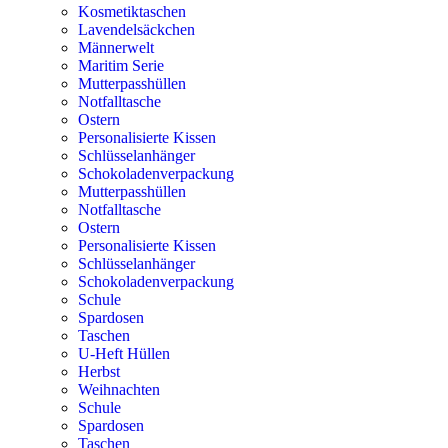
Kosmetiktaschen
Lavendelsäckchen
Männerwelt
Maritim Serie
Mutterpasshüllen
Notfalltasche
Ostern
Personalisierte Kissen
Schlüsselanhänger
Schokoladenverpackung
Mutterpasshüllen
Notfalltasche
Ostern
Personalisierte Kissen
Schlüsselanhänger
Schokoladenverpackung
Schule
Spardosen
Taschen
U-Heft Hüllen
Herbst
Weihnachten
Schule
Spardosen
Taschen