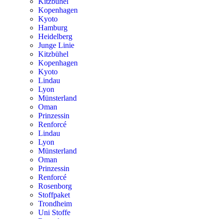
Kitzbühel
Kopenhagen
Kyoto
Hamburg
Heidelberg
Junge Linie
Kitzbühel
Kopenhagen
Kyoto
Lindau
Lyon
Münsterland
Oman
Prinzessin
Renforcé
Lindau
Lyon
Münsterland
Oman
Prinzessin
Renforcé
Rosenborg
Stoffpaket
Trondheim
Uni Stoffe