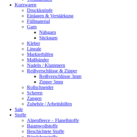
Kurzwaren
Druckknöpfe
Einlagen & Verstärkung
Füllmaterial
Garn
Nähgarn
Stickgarn
Kleber
Lineale
Markierhilfen
Maßbänder
Nadeln / Klammern
Reißverschlüsse & Zipper
Reißverschlüsse 3mm
Zipper 3mm
Rollschneider
Scheren
Zangen
Zubehör / Arbeitshilfen
Sale
Stoffe
Alpenfleece – Flanellstoffe
Baumwollstoffe
Beschichtete Stoffe
Bündchenstoffe