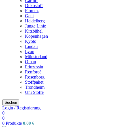
Cardiff
Dekostoff
Florenz
Gent
Heidelberg
Junge Linie
Kitzbühel
Kopenhagen
Kyoto
Lindau
Lyon
Münsterland
Oman
Prinzessin
Renforcé
Rosenborg
Stoffpaket
Trondheim
Uni Stoffe
Suchen
Login / Registrierung
0
0
0
Produkte
0,00
€