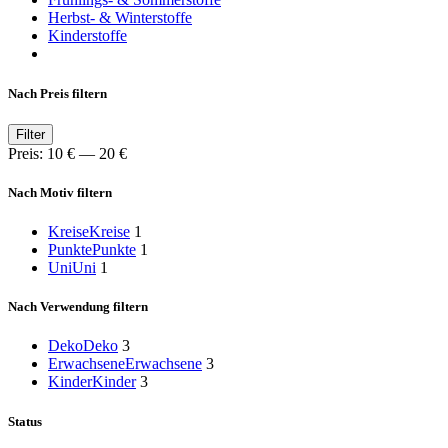
Herbst- & Winterstoffe
Kinderstoffe
Nach Preis filtern
Min.
Max.
Filter
Preis
Preis
Preis:
10 €
—
20 €
Nach Motiv filtern
Kreise
Kreise
1
Punkte
Punkte
1
Uni
Uni
1
Nach Verwendung filtern
Deko
Deko
3
Erwachsene
Erwachsene
3
Kinder
Kinder
3
Status