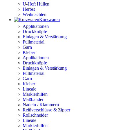
U-Heft Hüllen
Herbst
Weihnachten
Kurzwaren
Applikationen
Druckknöpfe
Einlagen & Verstärkung
Füllmaterial
Garn
Kleber
Applikationen
Druckknöpfe
Einlagen & Verstärkung
Füllmaterial
Garn
Kleber
Lineale
Markierhilfen
Maßbänder
Nadeln / Klammern
Reißverschlüsse & Zipper
Rollschneider
Lineale
Markierhilfen