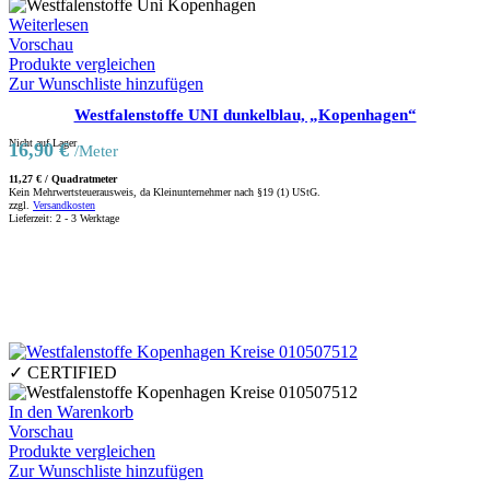
Weiterlesen
Vorschau
Produkte vergleichen
Zur Wunschliste hinzufügen
Westfalenstoffe UNI dunkelblau, „Kopenhagen“
Nicht auf Lager
16,90
€
/Meter
11,27
€
/
Quadratmeter
Kein Mehrwertsteuerausweis, da Kleinunternehmer nach §19 (1) UStG.
zzgl.
Versandkosten
Lieferzeit:
2 - 3 Werktage
✓ CERTIFIED
In den Warenkorb
Vorschau
Produkte vergleichen
Zur Wunschliste hinzufügen