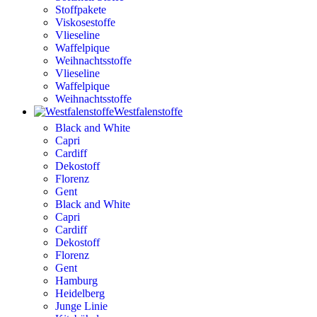
Stoffpakete
Viskosestoffe
Vlieseline
Waffelpique
Weihnachtsstoffe
Vlieseline
Waffelpique
Weihnachtsstoffe
Westfalenstoffe
Black and White
Capri
Cardiff
Dekostoff
Florenz
Gent
Black and White
Capri
Cardiff
Dekostoff
Florenz
Gent
Hamburg
Heidelberg
Junge Linie