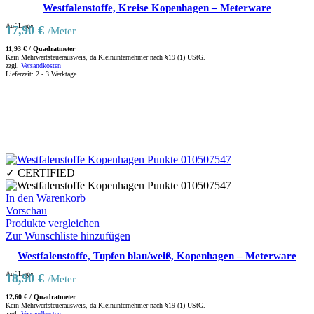
Westfalenstoffe, Kreise Kopenhagen – Meterware
Auf Lager
17,90
€
/Meter
11,93
€
/
Quadratmeter
Kein Mehrwertsteuerausweis, da Kleinunternehmer nach §19 (1) UStG.
zzgl.
Versandkosten
Lieferzeit:
2 - 3 Werktage
✓ CERTIFIED
In den Warenkorb
Vorschau
Produkte vergleichen
Zur Wunschliste hinzufügen
Westfalenstoffe, Tupfen blau/weiß, Kopenhagen – Meterware
Auf Lager
18,90
€
/Meter
12,60
€
/
Quadratmeter
Kein Mehrwertsteuerausweis, da Kleinunternehmer nach §19 (1) UStG.
zzgl.
Versandkosten