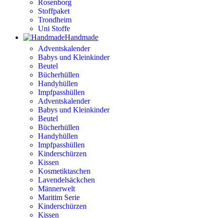
Rosenborg
Stoffpaket
Trondheim
Uni Stoffe
Handmade
Adventskalender
Babys und Kleinkinder
Beutel
Bücherhüllen
Handyhüllen
Impfpasshüllen
Adventskalender
Babys und Kleinkinder
Beutel
Bücherhüllen
Handyhüllen
Impfpasshüllen
Kinderschürzen
Kissen
Kosmetiktaschen
Lavendelsäckchen
Männerwelt
Maritim Serie
Kinderschürzen
Kissen