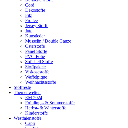
Cord
Dekostoffe
Filz
Frottee
Jersey Stoffe
Jute
Kunstleder
Musselin / Double Gauze
Osterstoffe
Panel Stoffe
PVC-Folie
Softshell Stoffe
Stoffpakete
Viskosestoffe
Waffelpique
Weihnachtsstoffe
Stoffreste
Themenwelten
EM 2024
Frühlings- & Sommerstoffe
Herbst- & Winterstoffe
Kinderstoffe
Westfalenstoffe
Capri