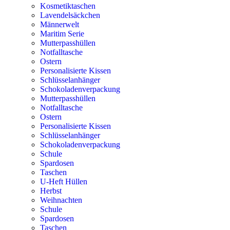
Kosmetiktaschen
Lavendelsäckchen
Männerwelt
Maritim Serie
Mutterpasshüllen
Notfalltasche
Ostern
Personalisierte Kissen
Schlüsselanhänger
Schokoladenverpackung
Mutterpasshüllen
Notfalltasche
Ostern
Personalisierte Kissen
Schlüsselanhänger
Schokoladenverpackung
Schule
Spardosen
Taschen
U-Heft Hüllen
Herbst
Weihnachten
Schule
Spardosen
Taschen