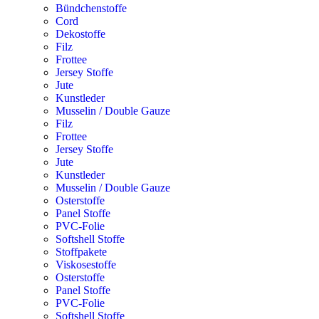
Bündchenstoffe
Cord
Dekostoffe
Filz
Frottee
Jersey Stoffe
Jute
Kunstleder
Musselin / Double Gauze
Filz
Frottee
Jersey Stoffe
Jute
Kunstleder
Musselin / Double Gauze
Osterstoffe
Panel Stoffe
PVC-Folie
Softshell Stoffe
Stoffpakete
Viskosestoffe
Osterstoffe
Panel Stoffe
PVC-Folie
Softshell Stoffe