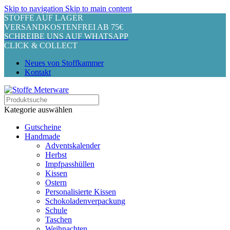
Skip to navigation
Skip to main content
STOFFE AUF LAGER
VERSANDKOSTENFREI AB 75€
SCHREIBE UNS AUF WHATSAPP
CLICK & COLLECT
Neues von Stoffkammer
Kontakt
Kategorie auswählen
Gutscheine
Handmade
Adventskalender
Herbst
Impfpasshüllen
Kissen
Ostern
Personalisierte Kissen
Schokoladenverpackung
Schule
Taschen
Weihnachten