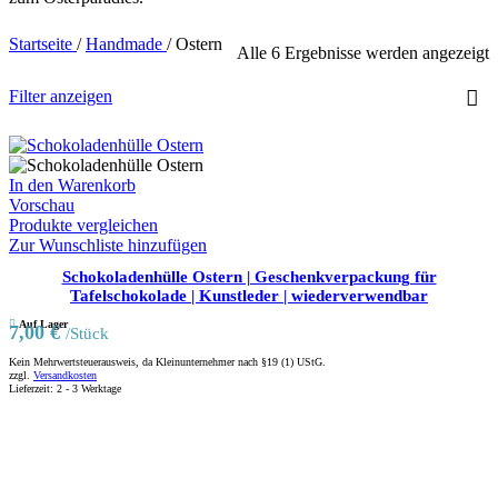
Startseite
/
Handmade
/
Ostern
Alle 6 Ergebnisse werden angezeigt
Filter anzeigen
In den Warenkorb
Vorschau
Produkte vergleichen
Zur Wunschliste hinzufügen
Schokoladenhülle Ostern | Geschenkverpackung für
Tafelschokolade | Kunstleder | wiederverwendbar
Auf Lager
7,00
€
/Stück
Kein Mehrwertsteuerausweis, da Kleinunternehmer nach §19 (1) UStG.
zzgl.
Versandkosten
Lieferzeit:
2 - 3 Werktage