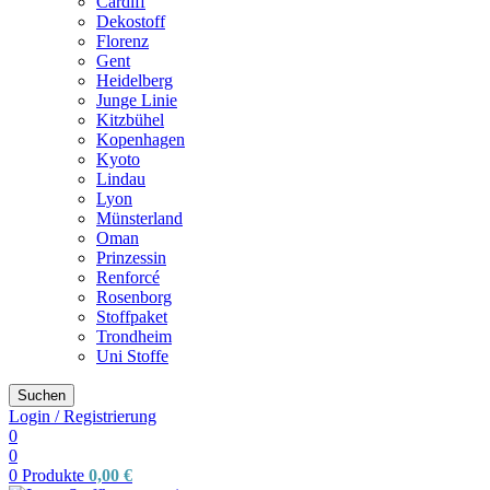
Cardiff
Dekostoff
Florenz
Gent
Heidelberg
Junge Linie
Kitzbühel
Kopenhagen
Kyoto
Lindau
Lyon
Münsterland
Oman
Prinzessin
Renforcé
Rosenborg
Stoffpaket
Trondheim
Uni Stoffe
Suchen
Login / Registrierung
0
0
0
Produkte
0,00
€