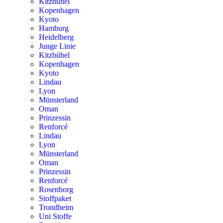
Kitzbühel
Kopenhagen
Kyoto
Hamburg
Heidelberg
Junge Linie
Kitzbühel
Kopenhagen
Kyoto
Lindau
Lyon
Münsterland
Oman
Prinzessin
Renforcé
Lindau
Lyon
Münsterland
Oman
Prinzessin
Renforcé
Rosenborg
Stoffpaket
Trondheim
Uni Stoffe