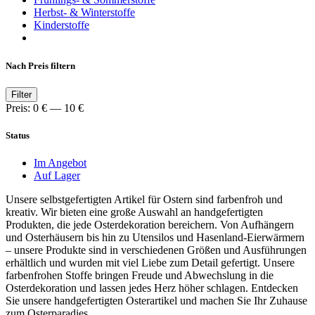
Herbst- & Winterstoffe
Kinderstoffe
Nach Preis filtern
Min.
Max.
Filter
Preis
Preis
Preis:
0 €
—
10 €
Status
Im Angebot
Auf Lager
Unsere selbstgefertigten Artikel für Ostern sind farbenfroh und
kreativ. Wir bieten eine große Auswahl an handgefertigten
Produkten, die jede Osterdekoration bereichern. Von Aufhängern
und Osterhäusern bis hin zu Utensilos und Hasenland-Eierwärmern
– unsere Produkte sind in verschiedenen Größen und Ausführungen
erhältlich und wurden mit viel Liebe zum Detail gefertigt. Unsere
farbenfrohen Stoffe bringen Freude und Abwechslung in die
Osterdekoration und lassen jedes Herz höher schlagen. Entdecken
Sie unsere handgefertigten Osterartikel und machen Sie Ihr Zuhause
zum Osterparadies.