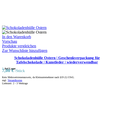
In den Warenkorb
Vorschau
Produkte vergleichen
Zur Wunschliste hinzufügen
Schokoladenhülle Ostern | Geschenkverpackung für
Tafelschokolade | Kunstleder | wiederverwendbar
Auf Lager
7,00
€
/Stück
Kein Mehrwertsteuerausweis, da Kleinunternehmer nach §19 (1) UStG.
zzgl.
Versandkosten
Lieferzeit:
2 - 3 Werktage