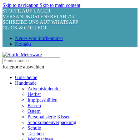
Skip to navigation
Skip to main content
STOFFE AUF LAGER
VERSANDKOSTENFREI AB 75€
SCHREIBE UNS AUF WHATSAPP
CLICK & COLLECT
Neues von Stoffkammer
Kontakt
Kategorie auswählen
Gutscheine
Handmade
Adventskalender
Herbst
Impfpasshüllen
Kissen
Ostern
Personalisierte Kissen
Schokoladenverpackung
Schule
Taschen
Weihnachten