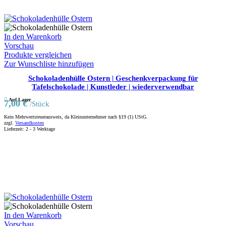
In den Warenkorb
Vorschau
Produkte vergleichen
Zur Wunschliste hinzufügen
Schokoladenhülle Ostern | Geschenkverpackung für
Tafelschokolade | Kunstleder | wiederverwendbar
Auf Lager
7,00
€
/Stück
Kein Mehrwertsteuerausweis, da Kleinunternehmer nach §19 (1) UStG.
zzgl.
Versandkosten
Lieferzeit:
2 - 3 Werktage
In den Warenkorb
Vorschau