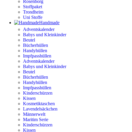
Rosenborg
Stoffpaket
Trondheim
Uni Stoffe
Handmade
Adventskalender
Babys und Kleinkinder
Beutel
Bücherhüllen
Handyhüllen
Impfpasshüllen
Adventskalender
Babys und Kleinkinder
Beutel
Bücherhüllen
Handyhüllen
Impfpasshüllen
Kinderschürzen
Kissen
Kosmetiktaschen
Lavendelsäckchen
Männerwelt
Maritim Serie
Kinderschürzen
Kissen