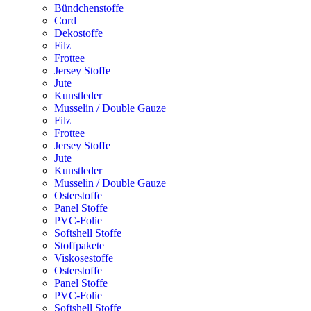
Bündchenstoffe
Cord
Dekostoffe
Filz
Frottee
Jersey Stoffe
Jute
Kunstleder
Musselin / Double Gauze
Filz
Frottee
Jersey Stoffe
Jute
Kunstleder
Musselin / Double Gauze
Osterstoffe
Panel Stoffe
PVC-Folie
Softshell Stoffe
Stoffpakete
Viskosestoffe
Osterstoffe
Panel Stoffe
PVC-Folie
Softshell Stoffe