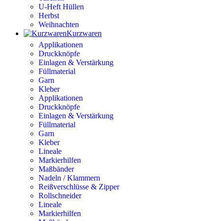
U-Heft Hüllen
Herbst
Weihnachten
Kurzwaren
Applikationen
Druckknöpfe
Einlagen & Verstärkung
Füllmaterial
Garn
Kleber
Applikationen
Druckknöpfe
Einlagen & Verstärkung
Füllmaterial
Garn
Kleber
Lineale
Markierhilfen
Maßbänder
Nadeln / Klammern
Reißverschlüsse & Zipper
Rollschneider
Lineale
Markierhilfen