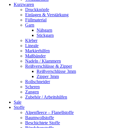
Kurzwaren
Druckknöpfe
Einlagen & Verstärkung
Füllmaterial
Garn
Nähgarn
Stickgarn
Kleber
Lineale
Markierhilfen
Maßbänder
Nadeln / Klammern
Reißverschlüsse & Zipper
Reißverschlüsse 3mm
Zipper 3mm
Rollschneider
Scheren
Zangen
Zubehör / Arbeitshilfen
Sale
Stoffe
Alpenfleece – Flanellstoffe
Baumwollstoffe
Beschichtete Stoffe
Bündchenstoffe