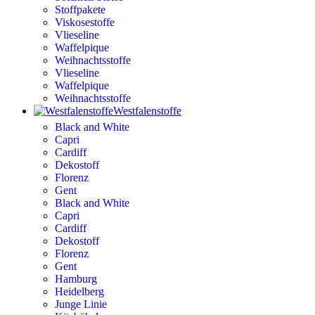
Stoffpakete
Viskosestoffe
Vlieseline
Waffelpique
Weihnachtsstoffe
Vlieseline
Waffelpique
Weihnachtsstoffe
Westfalenstoffe
Black and White
Capri
Cardiff
Dekostoff
Florenz
Gent
Black and White
Capri
Cardiff
Dekostoff
Florenz
Gent
Hamburg
Heidelberg
Junge Linie