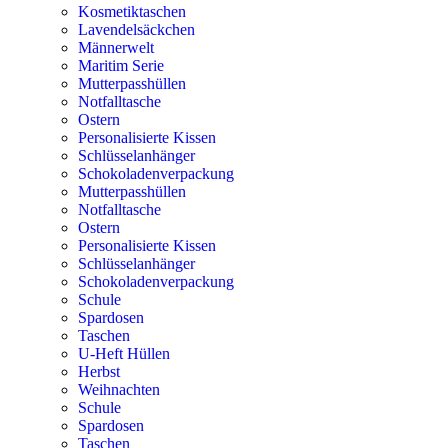
Kosmetiktaschen
Lavendelsäckchen
Männerwelt
Maritim Serie
Mutterpasshüllen
Notfalltasche
Ostern
Personalisierte Kissen
Schlüsselanhänger
Schokoladenverpackung
Mutterpasshüllen
Notfalltasche
Ostern
Personalisierte Kissen
Schlüsselanhänger
Schokoladenverpackung
Schule
Spardosen
Taschen
U-Heft Hüllen
Herbst
Weihnachten
Schule
Spardosen
Taschen