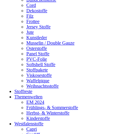
Cord
Dekostoffe
Filz
Frottee
Jersey Stoffe
Jute
Kunstleder
Musselin / Double Gauze
Osterstoffe
Panel Stoffe
PVC-Folie
Softshell Stoffe
Stoffpakete
Viskosestoffe
Waffelpique
Weihnachtsstoffe
Stoffreste
Themenwelten
EM 2024
Frühlings- & Sommerstoffe
Herbst- & Winterstoffe
Kinderstoffe
Westfalenstoffe
Capri