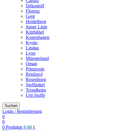
Cardiff
Dekostoff
Florenz
Gent
Heidelberg
Junge Linie
Kitzbühel
Kopenhagen
Kyoto
Lindau
Lyon
Münsterland
Oman
Prinzessin
Renforcé
Rosenborg
Stoffpaket
Trondheim
Uni Stoffe
Suchen
Login / Registrierung
0
0
0
Produkte
0,00
€