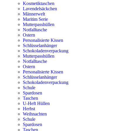
Kosmetiktaschen
Lavendelsäckchen
Männerwelt
Maritim Serie
Mutterpasshüllen
Notfalltasche
Ostern
Personalisierte Kissen
Schlüsselanhänger
Schokoladenverpackung
Mutterpasshüllen
Notfalltasche
Ostern
Personalisierte Kissen
Schlüsselanhänger
Schokoladenverpackung
Schule
Spardosen
Taschen
U-Heft Hüllen
Herbst
Weihnachten
Schule
Spardosen
Taschen