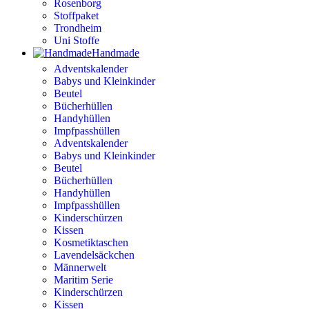
Rosenborg
Stoffpaket
Trondheim
Uni Stoffe
Handmade
Adventskalender
Babys und Kleinkinder
Beutel
Bücherhüllen
Handyhüllen
Impfpasshüllen
Adventskalender
Babys und Kleinkinder
Beutel
Bücherhüllen
Handyhüllen
Impfpasshüllen
Kinderschürzen
Kissen
Kosmetiktaschen
Lavendelsäckchen
Männerwelt
Maritim Serie
Kinderschürzen
Kissen