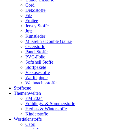
Cord
Dekostoffe
Filz
Frottee
Jersey Stoffe
Jute
Kunstleder
Musselin / Double Gauze
Osterstoffe
Panel Stoffe
PVC-Folie
Softshell Stoffe
Stoffpakete
Viskosestoffe
Waffelpique
Weihnachtsstoffe
Stoffreste
Themenwelten
EM 2024
Frühlings- & Sommerstoffe
Herbst- & Winterstoffe
Kinderstoffe
Westfalenstoffe
Capri