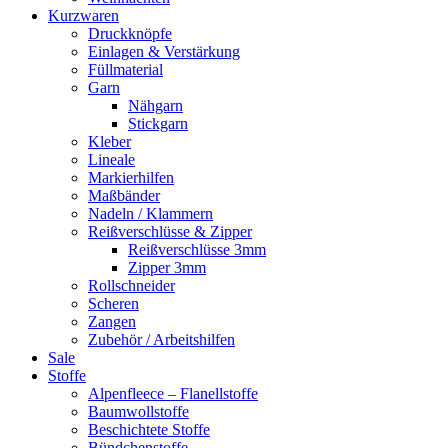
Kurzwaren
Druckknöpfe
Einlagen & Verstärkung
Füllmaterial
Garn
Nähgarn
Stickgarn
Kleber
Lineale
Markierhilfen
Maßbänder
Nadeln / Klammern
Reißverschlüsse & Zipper
Reißverschlüsse 3mm
Zipper 3mm
Rollschneider
Scheren
Zangen
Zubehör / Arbeitshilfen
Sale
Stoffe
Alpenfleece – Flanellstoffe
Baumwollstoffe
Beschichtete Stoffe
Bündchenstoffe