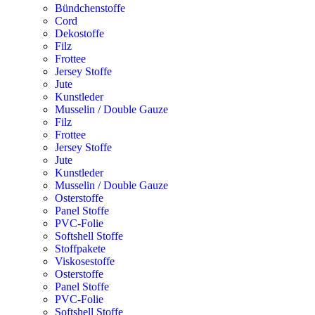
Bündchenstoffe
Cord
Dekostoffe
Filz
Frottee
Jersey Stoffe
Jute
Kunstleder
Musselin / Double Gauze
Filz
Frottee
Jersey Stoffe
Jute
Kunstleder
Musselin / Double Gauze
Osterstoffe
Panel Stoffe
PVC-Folie
Softshell Stoffe
Stoffpakete
Viskosestoffe
Osterstoffe
Panel Stoffe
PVC-Folie
Softshell Stoffe