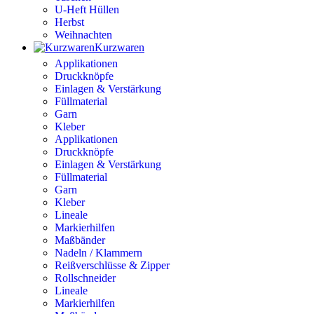
U-Heft Hüllen
Herbst
Weihnachten
Kurzwaren
Applikationen
Druckknöpfe
Einlagen & Verstärkung
Füllmaterial
Garn
Kleber
Applikationen
Druckknöpfe
Einlagen & Verstärkung
Füllmaterial
Garn
Kleber
Lineale
Markierhilfen
Maßbänder
Nadeln / Klammern
Reißverschlüsse & Zipper
Rollschneider
Lineale
Markierhilfen