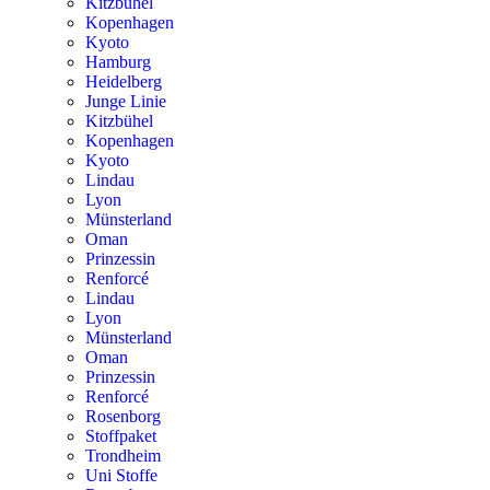
Kitzbühel
Kopenhagen
Kyoto
Hamburg
Heidelberg
Junge Linie
Kitzbühel
Kopenhagen
Kyoto
Lindau
Lyon
Münsterland
Oman
Prinzessin
Renforcé
Lindau
Lyon
Münsterland
Oman
Prinzessin
Renforcé
Rosenborg
Stoffpaket
Trondheim
Uni Stoffe