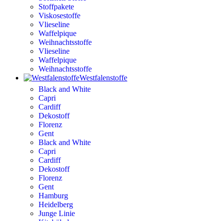
Stoffpakete
Viskosestoffe
Vlieseline
Waffelpique
Weihnachtsstoffe
Vlieseline
Waffelpique
Weihnachtsstoffe
Westfalenstoffe
Black and White
Capri
Cardiff
Dekostoff
Florenz
Gent
Black and White
Capri
Cardiff
Dekostoff
Florenz
Gent
Hamburg
Heidelberg
Junge Linie