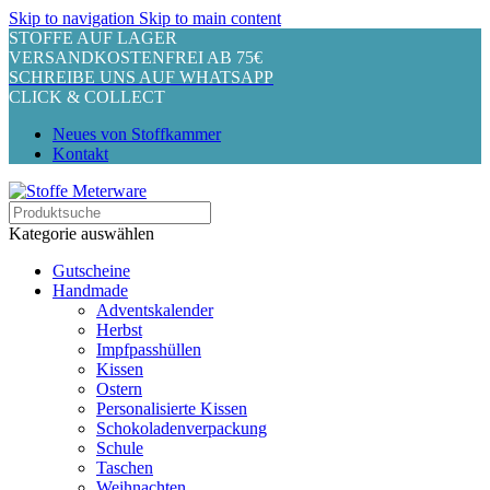
Skip to navigation
Skip to main content
STOFFE AUF LAGER
VERSANDKOSTENFREI AB 75€
SCHREIBE UNS AUF WHATSAPP
CLICK & COLLECT
Neues von Stoffkammer
Kontakt
Kategorie auswählen
Gutscheine
Handmade
Adventskalender
Herbst
Impfpasshüllen
Kissen
Ostern
Personalisierte Kissen
Schokoladenverpackung
Schule
Taschen
Weihnachten