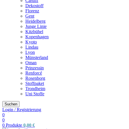
Cardiff
Dekostoff
Florenz
Gent
Heidelberg
Junge Linie
Kitzbühel
Kopenhagen
Kyoto
Lindau
Lyon
Münsterland
Oman
Prinzessin
Renforcé
Rosenborg
Stoffpaket
Trondheim
Uni Stoffe
Suchen
Login / Registrierung
0
0
0
Produkte
0,00
€