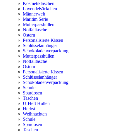
Kosmetiktaschen
Lavendelsäckchen
Männerwelt
Maritim Serie
Mutterpasshüllen
Notfalltasche
Ostern
Personalisierte Kissen
Schlüsselanhänger
Schokoladenverpackung
Mutterpasshüllen
Notfalltasche
Ostern
Personalisierte Kissen
Schlüsselanhänger
Schokoladenverpackung
Schule
Spardosen
Taschen
U-Heft Hüllen
Herbst
Weihnachten
Schule
Spardosen
Taschen