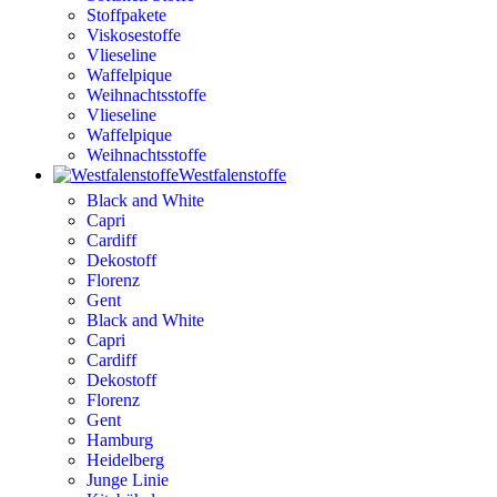
Stoffpakete
Viskosestoffe
Vlieseline
Waffelpique
Weihnachtsstoffe
Vlieseline
Waffelpique
Weihnachtsstoffe
Westfalenstoffe
Black and White
Capri
Cardiff
Dekostoff
Florenz
Gent
Black and White
Capri
Cardiff
Dekostoff
Florenz
Gent
Hamburg
Heidelberg
Junge Linie