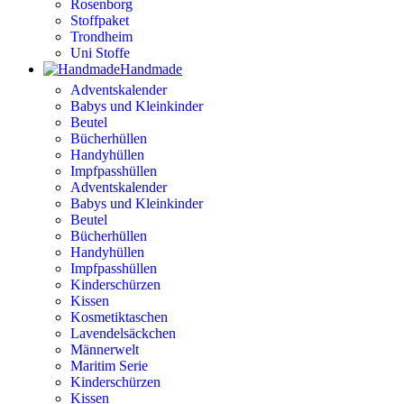
Rosenborg
Stoffpaket
Trondheim
Uni Stoffe
Handmade
Adventskalender
Babys und Kleinkinder
Beutel
Bücherhüllen
Handyhüllen
Impfpasshüllen
Adventskalender
Babys und Kleinkinder
Beutel
Bücherhüllen
Handyhüllen
Impfpasshüllen
Kinderschürzen
Kissen
Kosmetiktaschen
Lavendelsäckchen
Männerwelt
Maritim Serie
Kinderschürzen
Kissen