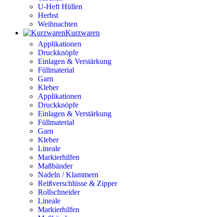
U-Heft Hüllen
Herbst
Weihnachten
Kurzwaren
Applikationen
Druckknöpfe
Einlagen & Verstärkung
Füllmaterial
Garn
Kleber
Applikationen
Druckknöpfe
Einlagen & Verstärkung
Füllmaterial
Garn
Kleber
Lineale
Markierhilfen
Maßbänder
Nadeln / Klammern
Reißverschlüsse & Zipper
Rollschneider
Lineale
Markierhilfen