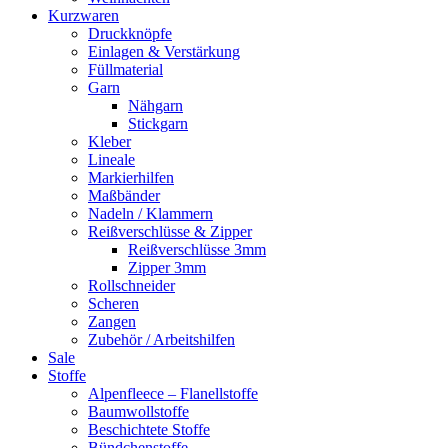
Kurzwaren
Druckknöpfe
Einlagen & Verstärkung
Füllmaterial
Garn
Nähgarn
Stickgarn
Kleber
Lineale
Markierhilfen
Maßbänder
Nadeln / Klammern
Reißverschlüsse & Zipper
Reißverschlüsse 3mm
Zipper 3mm
Rollschneider
Scheren
Zangen
Zubehör / Arbeitshilfen
Sale
Stoffe
Alpenfleece – Flanellstoffe
Baumwollstoffe
Beschichtete Stoffe
Bündchenstoffe