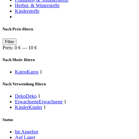
Herbst- & Winterstoffe
Kinderstoffe
Nach Preis filtern
Min.
Max.
Filter
Preis
Preis
Preis:
0 €
—
10 €
Nach Motiv filtern
Karos
Karos
1
Nach Verwendung filtern
Deko
Deko
1
Erwachsene
Erwachsene
1
Kinder
Kinder
1
Status
Im Angebot
Auf Lager