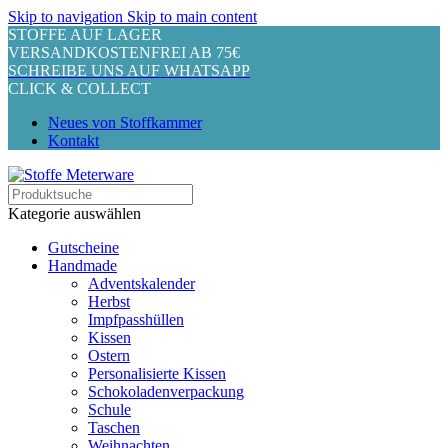
Skip to navigation
Skip to main content
STOFFE AUF LAGER
VERSANDKOSTENFREI AB 75€
SCHREIBE UNS AUF WHATSAPP
CLICK & COLLECT
Neues von Stoffkammer
Kontakt
Kategorie auswählen
Gutscheine
Handmade
Adventskalender
Herbst
Impfpasshüllen
Kissen
Ostern
Personalisierte Kissen
Schokoladenverpackung
Schule
Taschen
Weihnachten