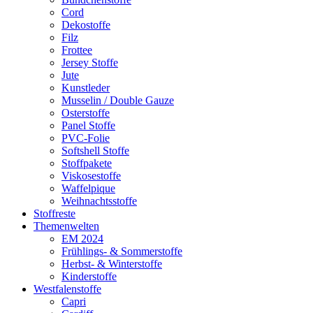
Cord
Dekostoffe
Filz
Frottee
Jersey Stoffe
Jute
Kunstleder
Musselin / Double Gauze
Osterstoffe
Panel Stoffe
PVC-Folie
Softshell Stoffe
Stoffpakete
Viskosestoffe
Waffelpique
Weihnachtsstoffe
Stoffreste
Themenwelten
EM 2024
Frühlings- & Sommerstoffe
Herbst- & Winterstoffe
Kinderstoffe
Westfalenstoffe
Capri