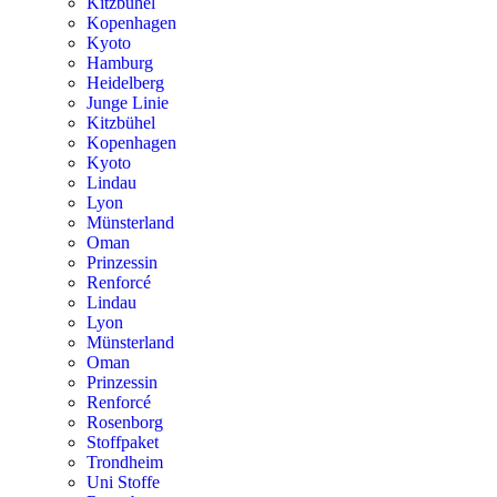
Kitzbühel
Kopenhagen
Kyoto
Hamburg
Heidelberg
Junge Linie
Kitzbühel
Kopenhagen
Kyoto
Lindau
Lyon
Münsterland
Oman
Prinzessin
Renforcé
Lindau
Lyon
Münsterland
Oman
Prinzessin
Renforcé
Rosenborg
Stoffpaket
Trondheim
Uni Stoffe