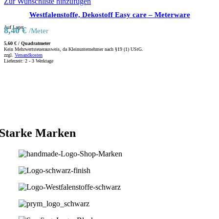
Zur Wunschliste hinzufügen
Westfalenstoffe, Dekostoff Easy care – Meterware
Auf Lager
8,40
€
/Meter
5,60
€
/
Quadratmeter
Kein Mehrwertsteuerausweis, da Kleinunternehmer nach §19 (1) UStG.
zzgl.
Versandkosten
Lieferzeit:
2 - 3 Werktage
Starke Marken