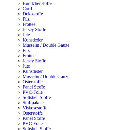
Bündchenstoffe
Cord
Dekostoffe
Filz
Frottee
Jersey Stoffe
Jute
Kunstleder
Musselin / Double Gauze
Filz
Frottee
Jersey Stoffe
Jute
Kunstleder
Musselin / Double Gauze
Osterstoffe
Panel Stoffe
PVC-Folie
Softshell Stoffe
Stoffpakete
Viskosestoffe
Osterstoffe
Panel Stoffe
PVC-Folie
Softshell Stoffe