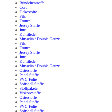
Bündchenstoffe
Cord
Dekostoffe
Filz
Frottee
Jersey Stoffe
Jute
Kunstleder
Musselin / Double Gauze
Filz
Frottee
Jersey Stoffe
Jute
Kunstleder
Musselin / Double Gauze
Osterstoffe
Panel Stoffe
PVC-Folie
Softshell Stoffe
Stoffpakete
Viskosestoffe
Osterstoffe
Panel Stoffe
PVC-Folie
Softshell Stoffe