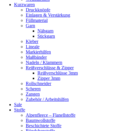
Kurzwaren
Druckknöpfe
Einlagen & Verstärkung
Füllmaterial
Garn
Nähgarn
Stickgarn
Kleber
Lineale
Markierhilfen
Maßbänder
Nadeln / Klammern
Reißverschlüsse & Zipper
Reißverschlüsse 3mm
Zipper 3mm
Rollschneider
Scheren
Zangen
Zubehör / Arbeitshilfen
Sale
Stoffe
Alpenfleece – Flanellstoffe
Baumwollstoffe
Beschichtete Stoffe
Bündchenstoffe