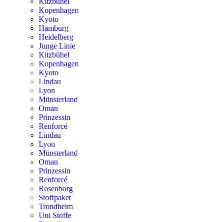
Kitzbühel
Kopenhagen
Kyoto
Hamburg
Heidelberg
Junge Linie
Kitzbühel
Kopenhagen
Kyoto
Lindau
Lyon
Münsterland
Oman
Prinzessin
Renforcé
Lindau
Lyon
Münsterland
Oman
Prinzessin
Renforcé
Rosenborg
Stoffpaket
Trondheim
Uni Stoffe