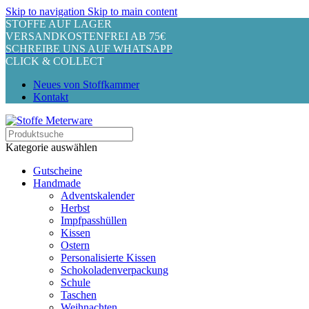
Skip to navigation
Skip to main content
STOFFE AUF LAGER
VERSANDKOSTENFREI AB 75€
SCHREIBE UNS AUF WHATSAPP
CLICK & COLLECT
Neues von Stoffkammer
Kontakt
Kategorie auswählen
Gutscheine
Handmade
Adventskalender
Herbst
Impfpasshüllen
Kissen
Ostern
Personalisierte Kissen
Schokoladenverpackung
Schule
Taschen
Weihnachten