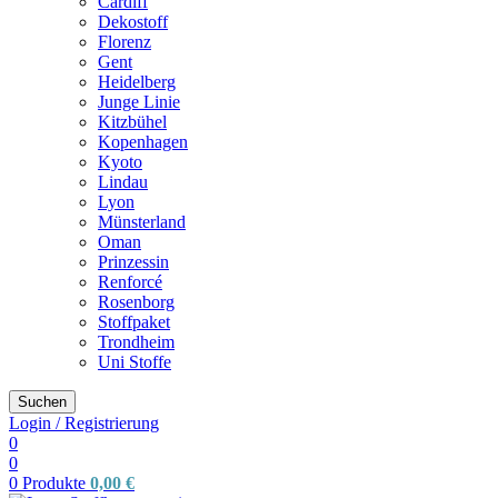
Cardiff
Dekostoff
Florenz
Gent
Heidelberg
Junge Linie
Kitzbühel
Kopenhagen
Kyoto
Lindau
Lyon
Münsterland
Oman
Prinzessin
Renforcé
Rosenborg
Stoffpaket
Trondheim
Uni Stoffe
Suchen
Login / Registrierung
0
0
0
Produkte
0,00
€