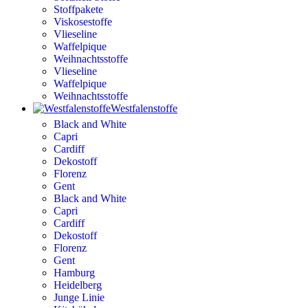
Stoffpakete
Viskosestoffe
Vlieseline
Waffelpique
Weihnachtsstoffe
Vlieseline
Waffelpique
Weihnachtsstoffe
Westfalenstoffe
Black and White
Capri
Cardiff
Dekostoff
Florenz
Gent
Black and White
Capri
Cardiff
Dekostoff
Florenz
Gent
Hamburg
Heidelberg
Junge Linie