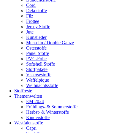
Cord
Dekostoffe
Filz
Frottee
Jersey Stoffe
Jute
Kunstleder
Musselin / Double Gauze
Osterstoffe
Panel Stoffe
PVC-Folie
Softshell Stoffe
Stoffpakete
Viskosestoffe
Waffelpique
Weihnachtsstoffe
Stoffreste
Themenwelten
EM 2024
Frühlings- & Sommerstoffe
Herbst- & Winterstoffe
Kinderstoffe
Westfalenstoffe
Capri