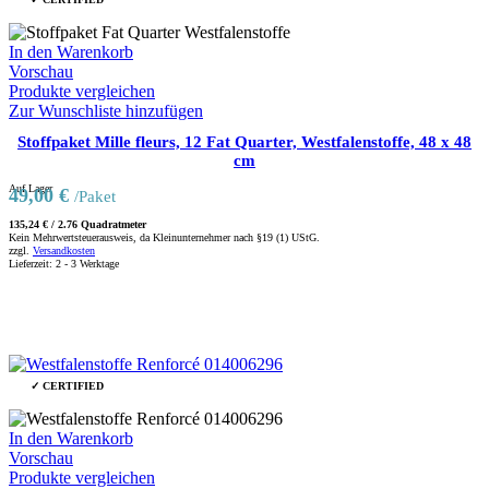
In den Warenkorb
Vorschau
Produkte vergleichen
Zur Wunschliste hinzufügen
Stoffpaket Mille fleurs, 12 Fat Quarter, Westfalenstoffe, 48 x 48
cm
Auf Lager
49,00
€
/Paket
135,24
€
/
2.76
Quadratmeter
Kein Mehrwertsteuerausweis, da Kleinunternehmer nach §19 (1) UStG.
zzgl.
Versandkosten
Lieferzeit:
2 - 3 Werktage
✓ CERTIFIED
In den Warenkorb
Vorschau
Produkte vergleichen