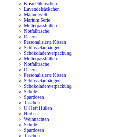
Kosmetiktaschen
Lavendelsäckchen
Männerwelt
Maritim Serie
Mutterpasshüllen
Notfalltasche
Ostern
Personalisierte Kissen
Schlüsselanhänger
Schokoladenverpackung
Mutterpasshüllen
Notfalltasche
Ostern
Personalisierte Kissen
Schlüsselanhänger
Schokoladenverpackung
Schule
Spardosen
Taschen
U-Heft Hüllen
Herbst
Weihnachten
Schule
Spardosen
Taschen