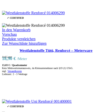
✓ CERTIFIED
In den Warenkorb
Vorschau
Produkte vergleichen
Zur Wunschliste hinzufügen
Westfalenstoffe Tütü, Renforcé – Meterware
Auf Lager
18,90
€
/Meter
13,03
€
/
Quadratmeter
Kein Mehrwertsteuerausweis, da Kleinunternehmer nach §19 (1) UStG.
zzgl.
Versandkosten
Lieferzeit:
2 - 3 Werktage
✓ CERTIFIED