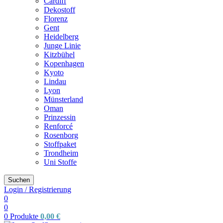
Cardiff
Dekostoff
Florenz
Gent
Heidelberg
Junge Linie
Kitzbühel
Kopenhagen
Kyoto
Lindau
Lyon
Münsterland
Oman
Prinzessin
Renforcé
Rosenborg
Stoffpaket
Trondheim
Uni Stoffe
Suchen
Login / Registrierung
0
0
0
Produkte
0,00
€