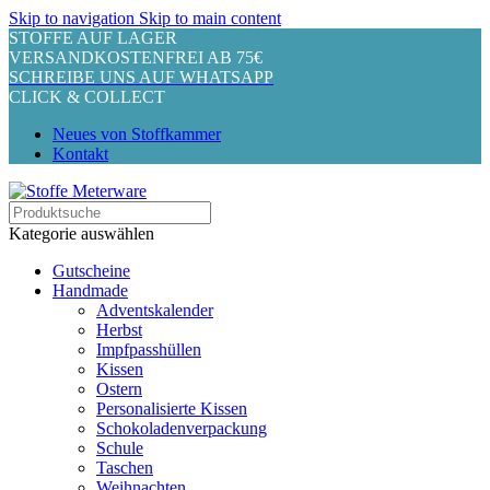
Skip to navigation
Skip to main content
STOFFE AUF LAGER
VERSANDKOSTENFREI AB 75€
SCHREIBE UNS AUF WHATSAPP
CLICK & COLLECT
Neues von Stoffkammer
Kontakt
Kategorie auswählen
Gutscheine
Handmade
Adventskalender
Herbst
Impfpasshüllen
Kissen
Ostern
Personalisierte Kissen
Schokoladenverpackung
Schule
Taschen
Weihnachten