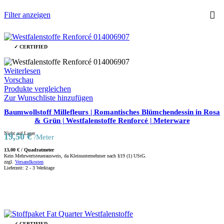
Filter anzeigen
✓ CERTIFIED
Weiterlesen
Vorschau
Produkte vergleichen
Zur Wunschliste hinzufügen
Baumwollstoff Millefleurs | Romantisches Blümchendessin in Rosa
& Grün | Westfalenstoffe Renforcé | Meterware
Nicht auf Lager
19,50
€
/Meter
13,00
€
/
Quadratmeter
Kein Mehrwertsteuerausweis, da Kleinunternehmer nach §19 (1) UStG.
zzgl.
Versandkosten
Lieferzeit:
2 - 3 Werktage
✓ CERTIFIED