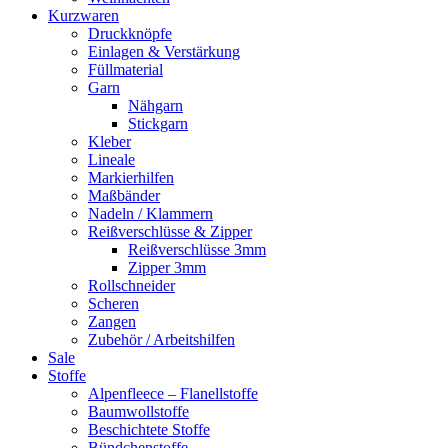
Kurzwaren
Druckknöpfe
Einlagen & Verstärkung
Füllmaterial
Garn
Nähgarn
Stickgarn
Kleber
Lineale
Markierhilfen
Maßbänder
Nadeln / Klammern
Reißverschlüsse & Zipper
Reißverschlüsse 3mm
Zipper 3mm
Rollschneider
Scheren
Zangen
Zubehör / Arbeitshilfen
Sale
Stoffe
Alpenfleece – Flanellstoffe
Baumwollstoffe
Beschichtete Stoffe
Bündchenstoffe