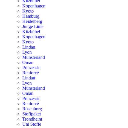
Kitzbühel
Kopenhagen
Kyoto
Hamburg
Heidelberg
Junge Linie
Kitzbühel
Kopenhagen
Kyoto
Lindau
Lyon
Münsterland
Oman
Prinzessin
Renforcé
Lindau
Lyon
Münsterland
Oman
Prinzessin
Renforcé
Rosenborg
Stoffpaket
Trondheim
Uni Stoffe