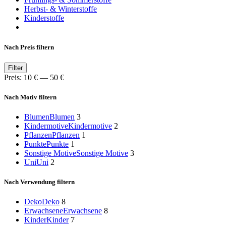
Herbst- & Winterstoffe
Kinderstoffe
Nach Preis filtern
Min.
Max.
Filter
Preis
Preis
Preis:
10 €
—
50 €
Nach Motiv filtern
Blumen
Blumen
3
Kindermotive
Kindermotive
2
Pflanzen
Pflanzen
1
Punkte
Punkte
1
Sonstige Motive
Sonstige Motive
3
Uni
Uni
2
Nach Verwendung filtern
Deko
Deko
8
Erwachsene
Erwachsene
8
Kinder
Kinder
7