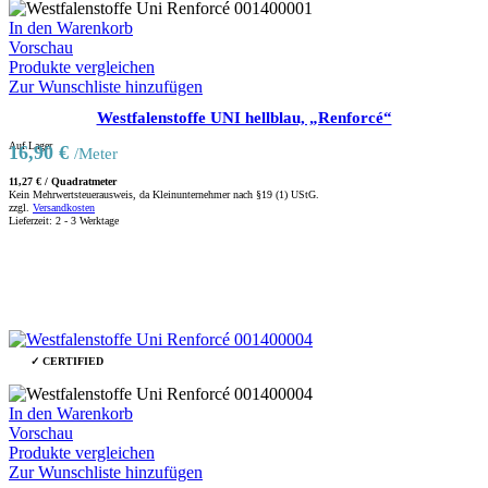
In den Warenkorb
Vorschau
Produkte vergleichen
Zur Wunschliste hinzufügen
Westfalenstoffe UNI hellblau, „Renforcé“
Auf Lager
16,90
€
/Meter
11,27
€
/
Quadratmeter
Kein Mehrwertsteuerausweis, da Kleinunternehmer nach §19 (1) UStG.
zzgl.
Versandkosten
Lieferzeit:
2 - 3 Werktage
✓ CERTIFIED
In den Warenkorb
Vorschau
Produkte vergleichen
Zur Wunschliste hinzufügen