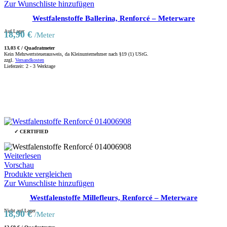
Zur Wunschliste hinzufügen
Westfalenstoffe Ballerina, Renforcé – Meterware
Auf Lager
18,90
€
/Meter
13,03
€
/
Quadratmeter
Kein Mehrwertsteuerausweis, da Kleinunternehmer nach §19 (1) UStG.
zzgl.
Versandkosten
Lieferzeit:
2 - 3 Werktage
✓ CERTIFIED
Weiterlesen
Vorschau
Produkte vergleichen
Zur Wunschliste hinzufügen
Westfalenstoffe Millefleurs, Renforcé – Meterware
Nicht auf Lager
18,90
€
/Meter