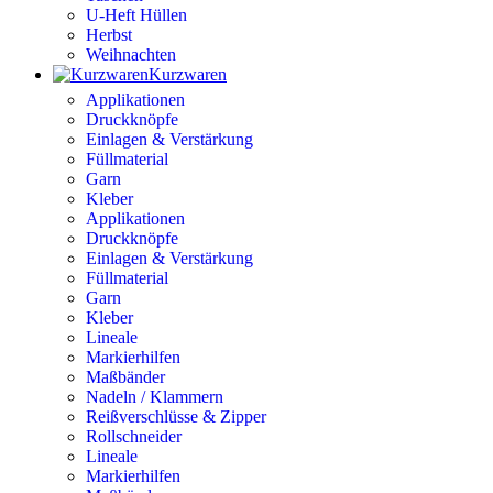
U-Heft Hüllen
Herbst
Weihnachten
Kurzwaren
Applikationen
Druckknöpfe
Einlagen & Verstärkung
Füllmaterial
Garn
Kleber
Applikationen
Druckknöpfe
Einlagen & Verstärkung
Füllmaterial
Garn
Kleber
Lineale
Markierhilfen
Maßbänder
Nadeln / Klammern
Reißverschlüsse & Zipper
Rollschneider
Lineale
Markierhilfen