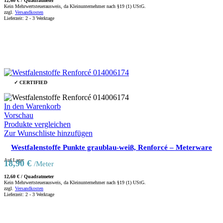
12,60
€
/
Quadratmeter
Kein Mehrwertsteuerausweis, da Kleinunternehmer nach §19 (1) UStG.
zzgl.
Versandkosten
Lieferzeit:
2 - 3 Werktage
✓ CERTIFIED
In den Warenkorb
Vorschau
Produkte vergleichen
Zur Wunschliste hinzufügen
Westfalenstoffe Punkte graublau-weiß, Renforcé – Meterware
Auf Lager
18,90
€
/Meter
12,60
€
/
Quadratmeter
Kein Mehrwertsteuerausweis, da Kleinunternehmer nach §19 (1) UStG.
zzgl.
Versandkosten
Lieferzeit:
2 - 3 Werktage