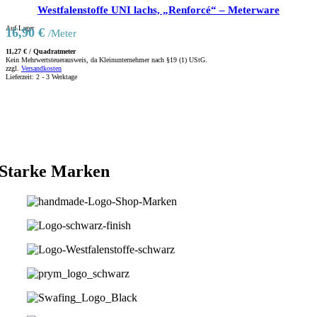
Westfalenstoffe UNI lachs, „Renforcé“ – Meterware
Auf Lager
16,90
€
/Meter
11,27
€
/
Quadratmeter
Kein Mehrwertsteuerausweis, da Kleinunternehmer nach §19 (1) UStG.
zzgl.
Versandkosten
Lieferzeit:
2 - 3 Werktage
Starke Marken