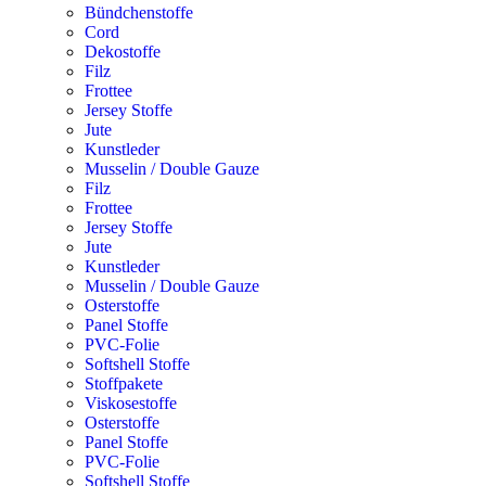
Bündchenstoffe
Cord
Dekostoffe
Filz
Frottee
Jersey Stoffe
Jute
Kunstleder
Musselin / Double Gauze
Filz
Frottee
Jersey Stoffe
Jute
Kunstleder
Musselin / Double Gauze
Osterstoffe
Panel Stoffe
PVC-Folie
Softshell Stoffe
Stoffpakete
Viskosestoffe
Osterstoffe
Panel Stoffe
PVC-Folie
Softshell Stoffe