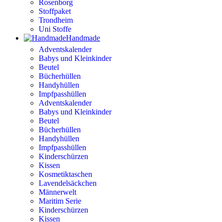
Rosenborg
Stoffpaket
Trondheim
Uni Stoffe
Handmade
Adventskalender
Babys und Kleinkinder
Beutel
Bücherhüllen
Handyhüllen
Impfpasshüllen
Adventskalender
Babys und Kleinkinder
Beutel
Bücherhüllen
Handyhüllen
Impfpasshüllen
Kinderschürzen
Kissen
Kosmetiktaschen
Lavendelsäckchen
Männerwelt
Maritim Serie
Kinderschürzen
Kissen