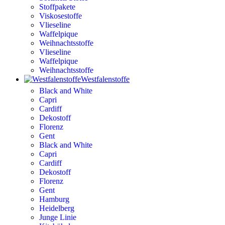
Stoffpakete
Viskosestoffe
Vlieseline
Waffelpique
Weihnachtsstoffe
Vlieseline
Waffelpique
Weihnachtsstoffe
Westfalenstoffe
Black and White
Capri
Cardiff
Dekostoff
Florenz
Gent
Black and White
Capri
Cardiff
Dekostoff
Florenz
Gent
Hamburg
Heidelberg
Junge Linie