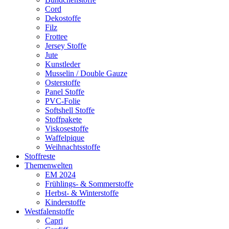
Cord
Dekostoffe
Filz
Frottee
Jersey Stoffe
Jute
Kunstleder
Musselin / Double Gauze
Osterstoffe
Panel Stoffe
PVC-Folie
Softshell Stoffe
Stoffpakete
Viskosestoffe
Waffelpique
Weihnachtsstoffe
Stoffreste
Themenwelten
EM 2024
Frühlings- & Sommerstoffe
Herbst- & Winterstoffe
Kinderstoffe
Westfalenstoffe
Capri