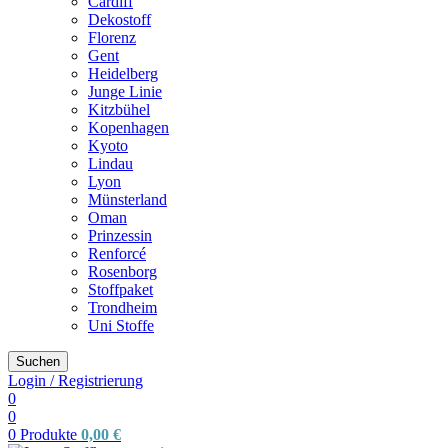
Cardiff
Dekostoff
Florenz
Gent
Heidelberg
Junge Linie
Kitzbühel
Kopenhagen
Kyoto
Lindau
Lyon
Münsterland
Oman
Prinzessin
Renforcé
Rosenborg
Stoffpaket
Trondheim
Uni Stoffe
Suchen
Login / Registrierung
0
0
0
Produkte
0,00
€