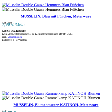
MUSSELIN, Blau mit Füßchen, Meterware
Auf Lager
7,90
€
/Meter
6,08
€
/
Quadratmeter
Kein Mehrwertsteuerausweis, da Kleinunternehmer nach §19 (1) UStG.
zzgl.
Versandkosten
Lieferzeit:
2 - 3 Werktage
MUSSELIN, Blumenmuster KATINOH, Meterware
Auf Lager