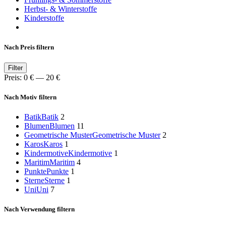
Herbst- & Winterstoffe
Kinderstoffe
Nach Preis filtern
Min.
Max.
Filter
Preis
Preis
Preis:
0 €
—
20 €
Nach Motiv filtern
Batik
Batik
2
Blumen
Blumen
11
Geometrische Muster
Geometrische Muster
2
Karos
Karos
1
Kindermotive
Kindermotive
1
Maritim
Maritim
4
Punkte
Punkte
1
Sterne
Sterne
1
Uni
Uni
7
Nach Verwendung filtern