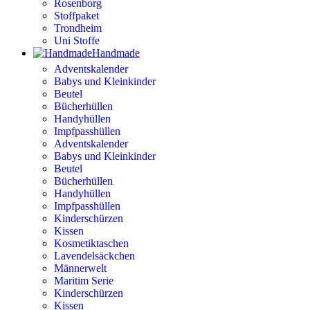
Rosenborg
Stoffpaket
Trondheim
Uni Stoffe
Handmade
Adventskalender
Babys und Kleinkinder
Beutel
Bücherhüllen
Handyhüllen
Impfpasshüllen
Adventskalender
Babys und Kleinkinder
Beutel
Bücherhüllen
Handyhüllen
Impfpasshüllen
Kinderschürzen
Kissen
Kosmetiktaschen
Lavendelsäckchen
Männerwelt
Maritim Serie
Kinderschürzen
Kissen