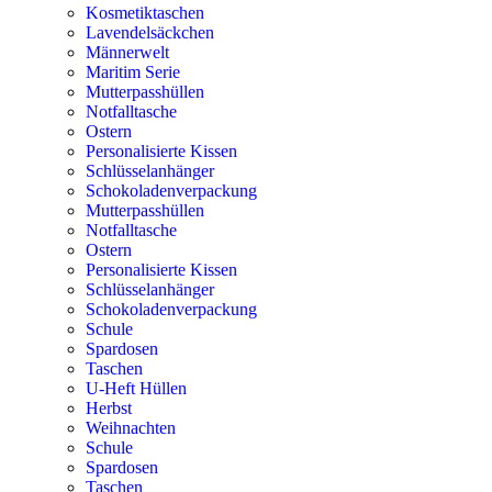
Kosmetiktaschen
Lavendelsäckchen
Männerwelt
Maritim Serie
Mutterpasshüllen
Notfalltasche
Ostern
Personalisierte Kissen
Schlüsselanhänger
Schokoladenverpackung
Mutterpasshüllen
Notfalltasche
Ostern
Personalisierte Kissen
Schlüsselanhänger
Schokoladenverpackung
Schule
Spardosen
Taschen
U-Heft Hüllen
Herbst
Weihnachten
Schule
Spardosen
Taschen