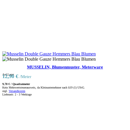
MUSSELIN, Blumenmuster, Meterware
Auf Lager
12,90
€
/Meter
9,70
€
/
Quadratmeter
Kein Mehrwertsteuerausweis, da Kleinunternehmer nach §19 (1) UStG.
zzgl.
Versandkosten
Lieferzeit:
2 - 3 Werktage