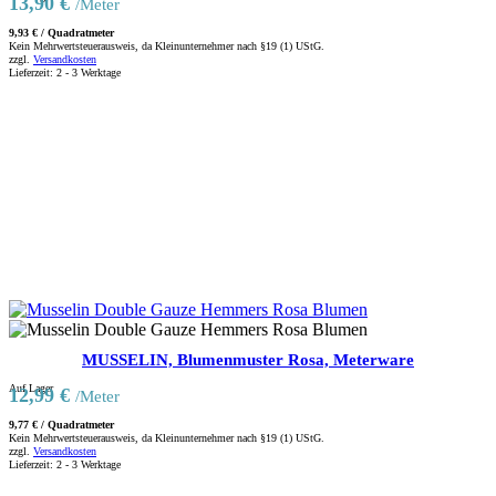
13,90
€
/Meter
9,93
€
/
Quadratmeter
Kein Mehrwertsteuerausweis, da Kleinunternehmer nach §19 (1) UStG.
zzgl.
Versandkosten
Lieferzeit:
2 - 3 Werktage
MUSSELIN, Blumenmuster Rosa, Meterware
Auf Lager
12,99
€
/Meter
9,77
€
/
Quadratmeter
Kein Mehrwertsteuerausweis, da Kleinunternehmer nach §19 (1) UStG.
zzgl.
Versandkosten
Lieferzeit:
2 - 3 Werktage