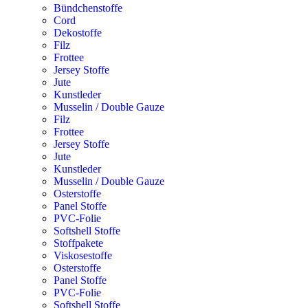
Bündchenstoffe
Cord
Dekostoffe
Filz
Frottee
Jersey Stoffe
Jute
Kunstleder
Musselin / Double Gauze
Filz
Frottee
Jersey Stoffe
Jute
Kunstleder
Musselin / Double Gauze
Osterstoffe
Panel Stoffe
PVC-Folie
Softshell Stoffe
Stoffpakete
Viskosestoffe
Osterstoffe
Panel Stoffe
PVC-Folie
Softshell Stoffe