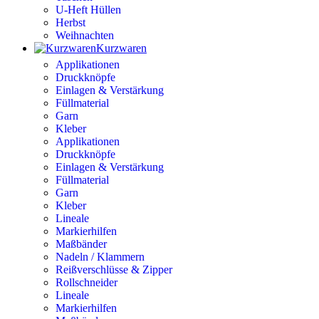
U-Heft Hüllen
Herbst
Weihnachten
Kurzwaren
Applikationen
Druckknöpfe
Einlagen & Verstärkung
Füllmaterial
Garn
Kleber
Applikationen
Druckknöpfe
Einlagen & Verstärkung
Füllmaterial
Garn
Kleber
Lineale
Markierhilfen
Maßbänder
Nadeln / Klammern
Reißverschlüsse & Zipper
Rollschneider
Lineale
Markierhilfen