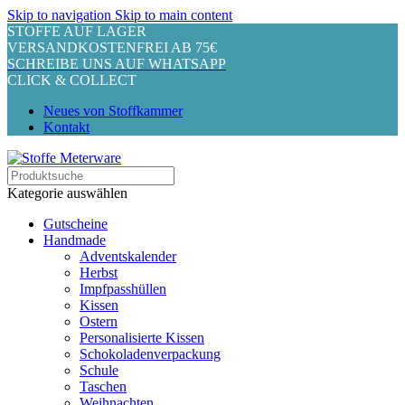
Skip to navigation
Skip to main content
STOFFE AUF LAGER
VERSANDKOSTENFREI AB 75€
SCHREIBE UNS AUF WHATSAPP
CLICK & COLLECT
Neues von Stoffkammer
Kontakt
Kategorie auswählen
Gutscheine
Handmade
Adventskalender
Herbst
Impfpasshüllen
Kissen
Ostern
Personalisierte Kissen
Schokoladenverpackung
Schule
Taschen
Weihnachten