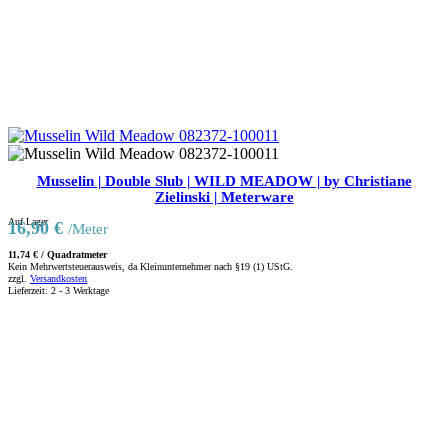
Musselin | Double Slub | WILD MEADOW | by Christiane
Zielinski | Meterware
Auf Lager
16,90
€
/Meter
11,74
€
/
Quadratmeter
Kein Mehrwertsteuerausweis, da Kleinunternehmer nach §19 (1) UStG.
zzgl.
Versandkosten
Lieferzeit:
2 - 3 Werktage