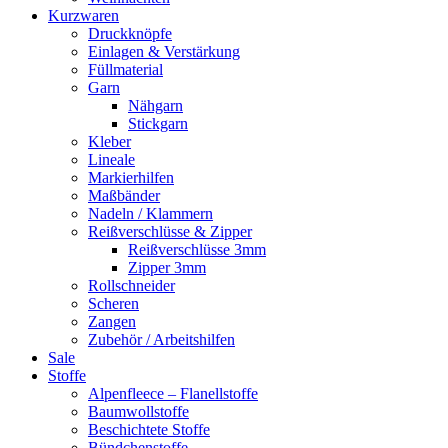
Kurzwaren
Druckknöpfe
Einlagen & Verstärkung
Füllmaterial
Garn
Nähgarn
Stickgarn
Kleber
Lineale
Markierhilfen
Maßbänder
Nadeln / Klammern
Reißverschlüsse & Zipper
Reißverschlüsse 3mm
Zipper 3mm
Rollschneider
Scheren
Zangen
Zubehör / Arbeitshilfen
Sale
Stoffe
Alpenfleece – Flanellstoffe
Baumwollstoffe
Beschichtete Stoffe
Bündchenstoffe