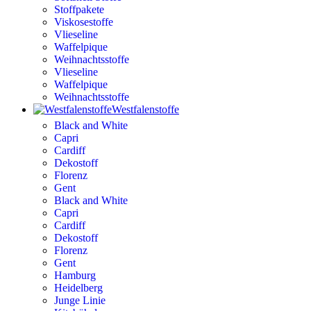
Stoffpakete
Viskosestoffe
Vlieseline
Waffelpique
Weihnachtsstoffe
Vlieseline
Waffelpique
Weihnachtsstoffe
Westfalenstoffe
Black and White
Capri
Cardiff
Dekostoff
Florenz
Gent
Black and White
Capri
Cardiff
Dekostoff
Florenz
Gent
Hamburg
Heidelberg
Junge Linie