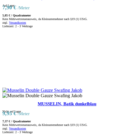
Auf Lager
7,90
€
/Meter
5,85
€
/
Quadratmeter
Kein Mehrwertsteuerausweis, da Kleinunternehmer nach §19 (1) UStG.
zzgl.
Versandkosten
Lieferzeit:
2 - 3 Werktage
MUSSELIN, Batik dunkelblau
Nicht auf Lager
9,95
€
/Meter
7,37
€
/
Quadratmeter
Kein Mehrwertsteuerausweis, da Kleinunternehmer nach §19 (1) UStG.
zzgl.
Versandkosten
Lieferzeit:
2 - 3 Werktage