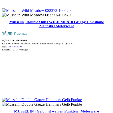
Musselin | Double Slub | WILD MEADOW | by Christiane
Zielinski | Meterware
Auf Lager
16,90
€
/Meter
11,74
€
/
Quadratmeter
Kein Mehrwertsteuerausweis, da Kleinunternehmer nach §19 (1) UStG.
zzgl.
Versandkosten
Lieferzeit:
2 - 3 Werktage
MUSSELIN | Gelb mit weißen Punkten | Meterware