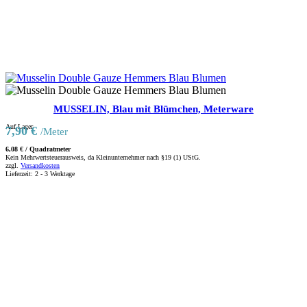
MUSSELIN, Blau mit Blümchen, Meterware
Auf Lager
7,90
€
/Meter
6,08
€
/
Quadratmeter
Kein Mehrwertsteuerausweis, da Kleinunternehmer nach §19 (1) UStG.
zzgl.
Versandkosten
Lieferzeit:
2 - 3 Werktage