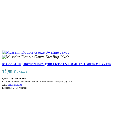
MUSSELIN, Batik dunkelgrün | RESTSTÜCK ca 130cm x 135 cm
Auf Lager
12,90
€
/ Stück
9,56
€
/
Quadratmeter
Kein Mehrwertsteuerausweis, da Kleinunternehmer nach §19 (1) UStG.
zzgl.
Versandkosten
Lieferzeit:
2 - 3 Werktage