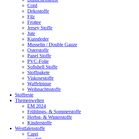
Cord
Dekostoffe
Filz
Frottee
Jersey Stoffe
Jute
Kunstleder
Musselin / Double Gauze
Osterstoffe
Panel Stoffe
PVC-Folie
Softshell Stoffe
Stoffpakete
Viskosestoffe
Waffelpique
Weihnachtsstoffe
Stoffreste
Themenwelten
EM 2024
Frühlings- & Sommerstoffe
Herbst- & Winterstoffe
Kinderstoffe
Westfalenstoffe
Capri