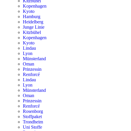
Kitzbühel
Kopenhagen
Kyoto
Hamburg
Heidelberg
Junge Linie
Kitzbühel
Kopenhagen
Kyoto
Lindau
Lyon
Münsterland
Oman
Prinzessin
Renforcé
Lindau
Lyon
Münsterland
Oman
Prinzessin
Renforcé
Rosenborg
Stoffpaket
Trondheim
Uni Stoffe