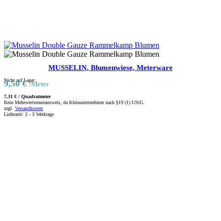
MUSSELIN, Blumenwiese, Meterware
Nicht auf Lager
9,50
€
/Meter
7,31
€
/
Quadratmeter
Kein Mehrwertsteuerausweis, da Kleinunternehmer nach §19 (1) UStG.
zzgl.
Versandkosten
Lieferzeit:
2 - 3 Werktage