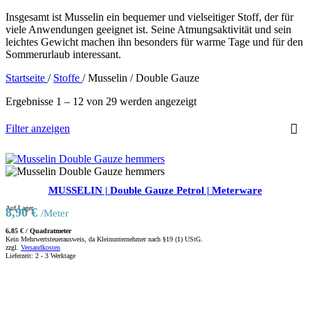
Insgesamt ist Musselin ein bequemer und vielseitiger Stoff, der für
viele Anwendungen geeignet ist. Seine Atmungsaktivität und sein
leichtes Gewicht machen ihn besonders für warme Tage und für den
Sommerurlaub interessant.
Startseite
/
Stoffe
/
Musselin / Double Gauze
Ergebnisse 1 – 12 von 29 werden angezeigt
Filter anzeigen
MUSSELIN | Double Gauze Petrol | Meterware
Auf Lager
8,90
€
/Meter
6,85
€
/
Quadratmeter
Kein Mehrwertsteuerausweis, da Kleinunternehmer nach §19 (1) UStG.
zzgl.
Versandkosten
Lieferzeit:
2 - 3 Werktage