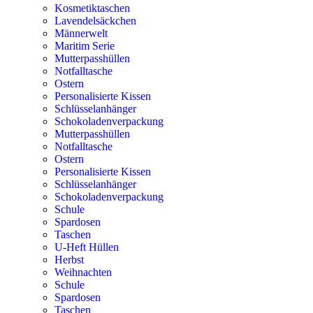
Kosmetiktaschen
Lavendelsäckchen
Männerwelt
Maritim Serie
Mutterpasshüllen
Notfalltasche
Ostern
Personalisierte Kissen
Schlüsselanhänger
Schokoladenverpackung
Mutterpasshüllen
Notfalltasche
Ostern
Personalisierte Kissen
Schlüsselanhänger
Schokoladenverpackung
Schule
Spardosen
Taschen
U-Heft Hüllen
Herbst
Weihnachten
Schule
Spardosen
Taschen