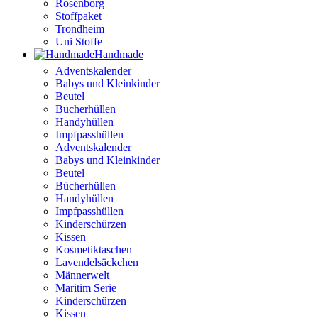
Rosenborg
Stoffpaket
Trondheim
Uni Stoffe
Handmade
Adventskalender
Babys und Kleinkinder
Beutel
Bücherhüllen
Handyhüllen
Impfpasshüllen
Adventskalender
Babys und Kleinkinder
Beutel
Bücherhüllen
Handyhüllen
Impfpasshüllen
Kinderschürzen
Kissen
Kosmetiktaschen
Lavendelsäckchen
Männerwelt
Maritim Serie
Kinderschürzen
Kissen