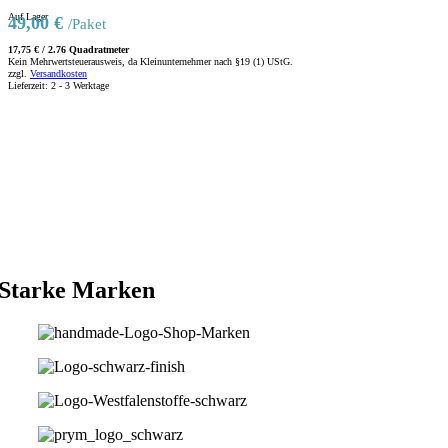
Auf Lager
49,00
€
/Paket
17,75
€
/
2.76
Quadratmeter
Kein Mehrwertsteuerausweis, da Kleinunternehmer nach §19 (1) UStG.
zzgl.
Versandkosten
Lieferzeit:
2 - 3 Werktage
Starke Marken