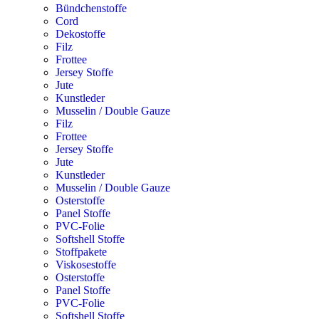
Bündchenstoffe
Cord
Dekostoffe
Filz
Frottee
Jersey Stoffe
Jute
Kunstleder
Musselin / Double Gauze
Filz
Frottee
Jersey Stoffe
Jute
Kunstleder
Musselin / Double Gauze
Osterstoffe
Panel Stoffe
PVC-Folie
Softshell Stoffe
Stoffpakete
Viskosestoffe
Osterstoffe
Panel Stoffe
PVC-Folie
Softshell Stoffe