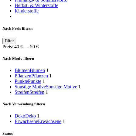
Herbst- & Winterstoffe
Kinderstoffe
Nach Preis filtern
Min.
Max.
Filter
Preis
Preis
Preis:
40 €
—
50 €
Nach Motiv filtern
Blumen
Blumen
1
Pflanzen
Pflanzen
1
Punkte
Punkte
1
Sonstige Motive
Sonstige Motive
1
Streifen
Streifen
1
Nach Verwendung filtern
Deko
Deko
1
Erwachsene
Erwachsene
1
Status