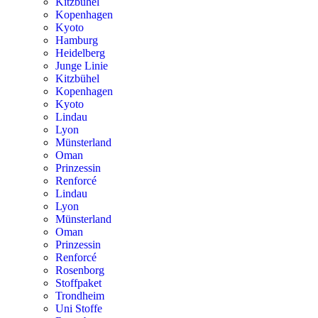
Kitzbühel
Kopenhagen
Kyoto
Hamburg
Heidelberg
Junge Linie
Kitzbühel
Kopenhagen
Kyoto
Lindau
Lyon
Münsterland
Oman
Prinzessin
Renforcé
Lindau
Lyon
Münsterland
Oman
Prinzessin
Renforcé
Rosenborg
Stoffpaket
Trondheim
Uni Stoffe