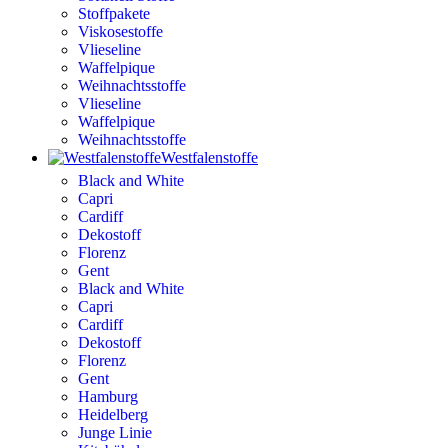
Stoffpakete
Viskosestoffe
Vlieseline
Waffelpique
Weihnachtsstoffe
Vlieseline
Waffelpique
Weihnachtsstoffe
Westfalenstoffe
Black and White
Capri
Cardiff
Dekostoff
Florenz
Gent
Black and White
Capri
Cardiff
Dekostoff
Florenz
Gent
Hamburg
Heidelberg
Junge Linie