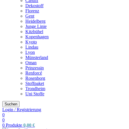
Cardiff
Dekostoff
Florenz
Gent
Heidelberg
Junge Linie
Kitzbühel
Kopenhagen
Kyoto
Lindau
Lyon
Münsterland
Oman
Prinzessin
Renforcé
Rosenborg
Stoffpaket
Trondheim
Uni Stoffe
Suchen
Login / Registrierung
0
0
0
Produkte
0,00
€