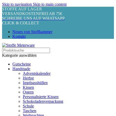
Skip to navigation
Skip to main content
STOFFE AUF LAGER
VERSANDKOSTENFREI AB 75€
SCHREIBE UNS AUF WHATSAPP
CLICK & COLLECT
Neues von Stoffkammer
Kontakt
Kategorie auswählen
Gutscheine
Handmade
Adventskalender
Herbst
Impfpasshüllen
Kissen
Ostern
Personalisierte Kissen
Schokoladenverpackung
Schule
Taschen
Weihnachten