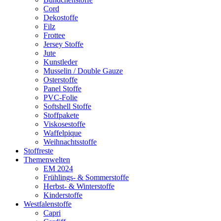
Cord
Dekostoffe
Filz
Frottee
Jersey Stoffe
Jute
Kunstleder
Musselin / Double Gauze
Osterstoffe
Panel Stoffe
PVC-Folie
Softshell Stoffe
Stoffpakete
Viskosestoffe
Waffelpique
Weihnachtsstoffe
Stoffreste
Themenwelten
EM 2024
Frühlings- & Sommerstoffe
Herbst- & Winterstoffe
Kinderstoffe
Westfalenstoffe
Capri