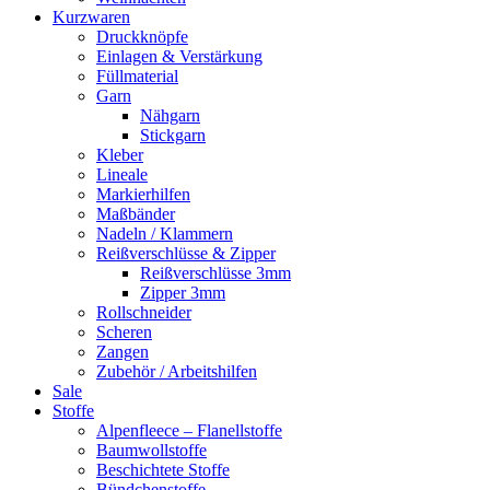
Kurzwaren
Druckknöpfe
Einlagen & Verstärkung
Füllmaterial
Garn
Nähgarn
Stickgarn
Kleber
Lineale
Markierhilfen
Maßbänder
Nadeln / Klammern
Reißverschlüsse & Zipper
Reißverschlüsse 3mm
Zipper 3mm
Rollschneider
Scheren
Zangen
Zubehör / Arbeitshilfen
Sale
Stoffe
Alpenfleece – Flanellstoffe
Baumwollstoffe
Beschichtete Stoffe
Bündchenstoffe