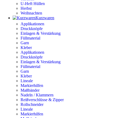
U-Heft Hüllen
Herbst
Weihnachten
Kurzwaren
Applikationen
Druckknöpfe
Einlagen & Verstärkung
Füllmaterial
Garn
Kleber
Applikationen
Druckknöpfe
Einlagen & Verstärkung
Füllmaterial
Garn
Kleber
Lineale
Markierhilfen
Maßbänder
Nadeln / Klammern
Reißverschlüsse & Zipper
Rollschneider
Lineale
Markierhilfen