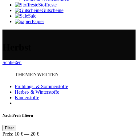
Stoffreste
Gutscheine
Sale
Papier
Herbst
Schließen
THEMENWELTEN
Frühlings- & Sommerstoffe
Herbst- & Winterstoffe
Kinderstoffe
Nach Preis filtern
Min.
Max.
Filter
Preis
Preis
Preis:
10 €
—
20 €