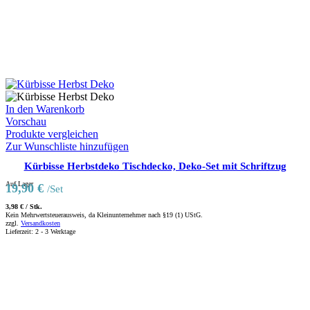
In den Warenkorb
Vorschau
Produkte vergleichen
Zur Wunschliste hinzufügen
Kürbisse Herbstdeko Tischdecko, Deko-Set mit Schriftzug
Auf Lager
19,90
€
/Set
3,98
€
/
Stk.
Kein Mehrwertsteuerausweis, da Kleinunternehmer nach §19 (1) UStG.
zzgl.
Versandkosten
Lieferzeit:
2 - 3 Werktage