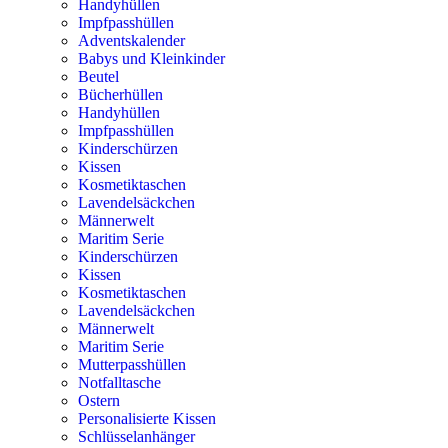
Handyhüllen
Impfpasshüllen
Adventskalender
Babys und Kleinkinder
Beutel
Bücherhüllen
Handyhüllen
Impfpasshüllen
Kinderschürzen
Kissen
Kosmetiktaschen
Lavendelsäckchen
Männerwelt
Maritim Serie
Kinderschürzen
Kissen
Kosmetiktaschen
Lavendelsäckchen
Männerwelt
Maritim Serie
Mutterpasshüllen
Notfalltasche
Ostern
Personalisierte Kissen
Schlüsselanhänger