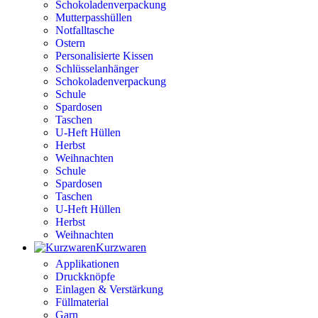
Schokoladenverpackung
Mutterpasshüllen
Notfalltasche
Ostern
Personalisierte Kissen
Schlüsselanhänger
Schokoladenverpackung
Schule
Spardosen
Taschen
U-Heft Hüllen
Herbst
Weihnachten
Schule
Spardosen
Taschen
U-Heft Hüllen
Herbst
Weihnachten
Kurzwaren
Applikationen
Druckknöpfe
Einlagen & Verstärkung
Füllmaterial
Garn