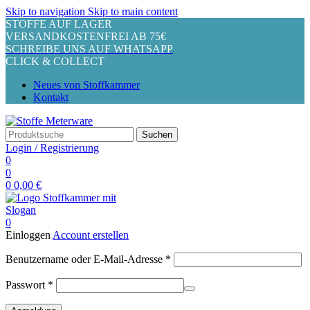
Skip to navigation
Skip to main content
STOFFE AUF LAGER
VERSANDKOSTENFREI AB 75€
SCHREIBE UNS AUF WHATSAPP
CLICK & COLLECT
Neues von Stoffkammer
Kontakt
Suchen
Login / Registrierung
0
0
0
0,00
€
0
Einloggen
Account erstellen
Erforderlich
Benutzername oder E-Mail-Adresse
*
Erforderlich
Passwort
*