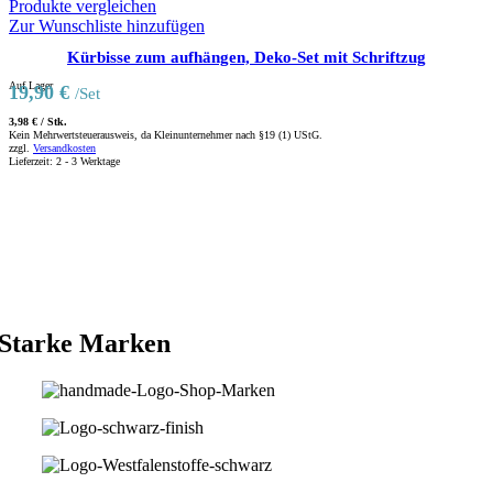
Produkte vergleichen
Zur Wunschliste hinzufügen
Kürbisse zum aufhängen, Deko-Set mit Schriftzug
Auf Lager
19,90
€
/Set
3,98
€
/
Stk.
Kein Mehrwertsteuerausweis, da Kleinunternehmer nach §19 (1) UStG.
zzgl.
Versandkosten
Lieferzeit:
2 - 3 Werktage
Starke Marken