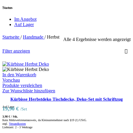
Status
Im Angebot
Auf Lager
Startseite
/
Handmade
/
Herbst
Alle 4 Ergebnisse werden angezeigt
Filter anzeigen
In den Warenkorb
Vorschau
Produkte vergleichen
Zur Wunschliste hinzufügen
Kürbisse Herbstdeko Tischdecko, Deko-Set mit Schriftzug
Auf Lager
19,90
€
/Set
3,98
€
/
Stk.
Kein Mehrwertsteuerausweis, da Kleinunternehmer nach §19 (1) UStG.
zzgl.
Versandkosten
Lieferzeit:
2 - 3 Werktage