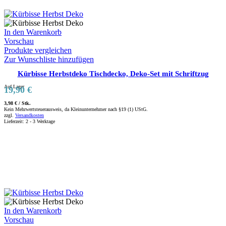
In den Warenkorb
Vorschau
Produkte vergleichen
Zur Wunschliste hinzufügen
Kürbisse Herbstdeko Tischdecko, Deko-Set mit Schriftzug
Auf Lager
19,90
€
3,98
€
/
Stk.
Kein Mehrwertsteuerausweis, da Kleinunternehmer nach §19 (1) UStG.
zzgl.
Versandkosten
Lieferzeit:
2 - 3 Werktage
In den Warenkorb
Vorschau