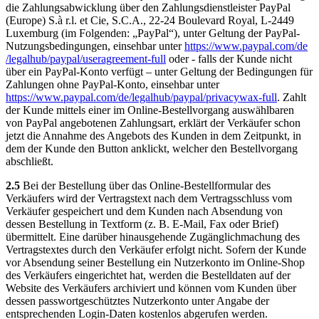
die Zahlungsabwicklung über den Zahlungsdienstleister PayPal
(Europe) S.à r.l. et Cie, S.C.A., 22-24 Boulevard Royal, L-2449
Luxemburg (im Folgenden: „PayPal“), unter Geltung der PayPal-
Nutzungsbedingungen, einsehbar unter
https://www.paypal.com
/de
/legalhub
/paypal
/useragreement-full
oder - falls der Kunde nicht
über ein PayPal-Konto verfügt – unter Geltung der Bedingungen für
Zahlungen ohne PayPal-Konto, einsehbar unter
https://www.paypal.com
/de
/legalhub
/paypal
/privacywax-full
. Zahlt
der Kunde mittels einer im Online-Bestellvorgang auswählbaren
von PayPal angebotenen Zahlungsart, erklärt der Verkäufer schon
jetzt die Annahme des Angebots des Kunden in dem Zeitpunkt, in
dem der Kunde den Button anklickt, welcher den Bestellvorgang
abschließt.
2.5
Bei der Bestellung über das Online-Bestellformular des
Verkäufers wird der Vertragstext nach dem Vertragsschluss vom
Verkäufer gespeichert und dem Kunden nach Absendung von
dessen Bestellung in Textform (z. B. E-Mail, Fax oder Brief)
übermittelt. Eine darüber hinausgehende Zugänglichmachung des
Vertragstextes durch den Verkäufer erfolgt nicht. Sofern der Kunde
vor Absendung seiner Bestellung ein Nutzerkonto im Online-Shop
des Verkäufers eingerichtet hat, werden die Bestelldaten auf der
Website des Verkäufers archiviert und können vom Kunden über
dessen passwortgeschütztes Nutzerkonto unter Angabe der
entsprechenden Login-Daten kostenlos abgerufen werden.