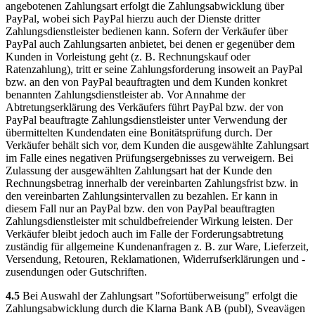
angebotenen Zahlungsart erfolgt die Zahlungsabwicklung über
PayPal, wobei sich PayPal hierzu auch der Dienste dritter
Zahlungsdienstleister bedienen kann. Sofern der Verkäufer über
PayPal auch Zahlungsarten anbietet, bei denen er gegenüber dem
Kunden in Vorleistung geht (z. B. Rechnungskauf oder
Ratenzahlung), tritt er seine Zahlungsforderung insoweit an PayPal
bzw. an den von PayPal beauftragten und dem Kunden konkret
benannten Zahlungsdienstleister ab. Vor Annahme der
Abtretungserklärung des Verkäufers führt PayPal bzw. der von
PayPal beauftragte Zahlungsdienstleister unter Verwendung der
übermittelten Kundendaten eine Bonitätsprüfung durch. Der
Verkäufer behält sich vor, dem Kunden die ausgewählte Zahlungsart
im Falle eines negativen Prüfungsergebnisses zu verweigern. Bei
Zulassung der ausgewählten Zahlungsart hat der Kunde den
Rechnungsbetrag innerhalb der vereinbarten Zahlungsfrist bzw. in
den vereinbarten Zahlungsintervallen zu bezahlen. Er kann in
diesem Fall nur an PayPal bzw. den von PayPal beauftragten
Zahlungsdienstleister mit schuldbefreiender Wirkung leisten. Der
Verkäufer bleibt jedoch auch im Falle der Forderungsabtretung
zuständig für allgemeine Kundenanfragen z. B. zur Ware, Lieferzeit,
Versendung, Retouren, Reklamationen, Widerrufserklärungen und -
zusendungen oder Gutschriften.
4.5
Bei Auswahl der Zahlungsart "Sofortüberweisung" erfolgt die
Zahlungsabwicklung durch die Klarna Bank AB (publ), Sveavägen