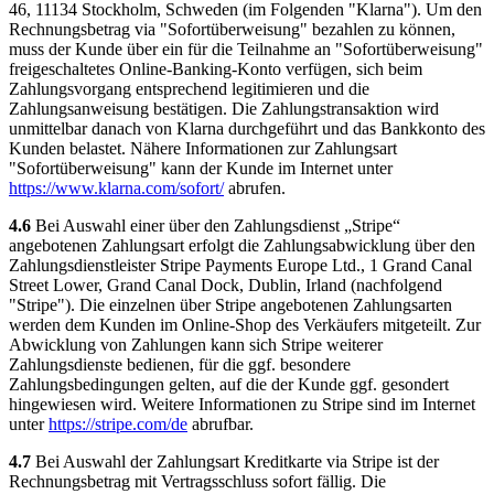
46, 11134 Stockholm, Schweden (im Folgenden "Klarna"). Um den
Rechnungsbetrag via "Sofortüberweisung" bezahlen zu können,
muss der Kunde über ein für die Teilnahme an "Sofortüberweisung"
freigeschaltetes Online-Banking-Konto verfügen, sich beim
Zahlungsvorgang entsprechend legitimieren und die
Zahlungsanweisung bestätigen. Die Zahlungstransaktion wird
unmittelbar danach von Klarna durchgeführt und das Bankkonto des
Kunden belastet. Nähere Informationen zur Zahlungsart
"Sofortüberweisung" kann der Kunde im Internet unter
https://www.klarna.com
/sofort
/
abrufen.
4.6
Bei Auswahl einer über den Zahlungsdienst „Stripe“
angebotenen Zahlungsart erfolgt die Zahlungsabwicklung über den
Zahlungsdienstleister Stripe Payments Europe Ltd., 1 Grand Canal
Street Lower, Grand Canal Dock, Dublin, Irland (nachfolgend
"Stripe"). Die einzelnen über Stripe angebotenen Zahlungsarten
werden dem Kunden im Online-Shop des Verkäufers mitgeteilt. Zur
Abwicklung von Zahlungen kann sich Stripe weiterer
Zahlungsdienste bedienen, für die ggf. besondere
Zahlungsbedingungen gelten, auf die der Kunde ggf. gesondert
hingewiesen wird. Weitere Informationen zu Stripe sind im Internet
unter
https://stripe.com
/de
abrufbar.
4.7
Bei Auswahl der Zahlungsart Kreditkarte via Stripe ist der
Rechnungsbetrag mit Vertragsschluss sofort fällig. Die