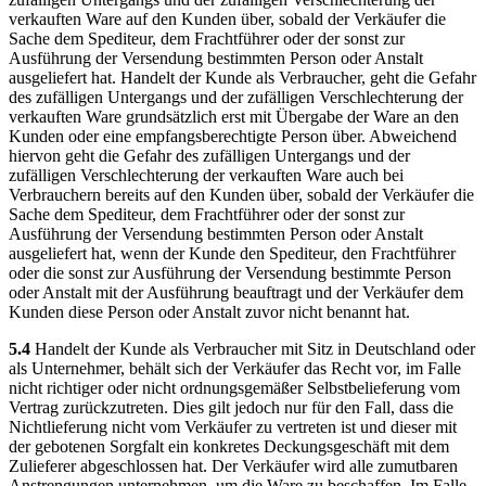
verkauften Ware auf den Kunden über, sobald der Verkäufer die
Sache dem Spediteur, dem Frachtführer oder der sonst zur
Ausführung der Versendung bestimmten Person oder Anstalt
ausgeliefert hat. Handelt der Kunde als Verbraucher, geht die Gefahr
des zufälligen Untergangs und der zufälligen Verschlechterung der
verkauften Ware grundsätzlich erst mit Übergabe der Ware an den
Kunden oder eine empfangsberechtigte Person über. Abweichend
hiervon geht die Gefahr des zufälligen Untergangs und der
zufälligen Verschlechterung der verkauften Ware auch bei
Verbrauchern bereits auf den Kunden über, sobald der Verkäufer die
Sache dem Spediteur, dem Frachtführer oder der sonst zur
Ausführung der Versendung bestimmten Person oder Anstalt
ausgeliefert hat, wenn der Kunde den Spediteur, den Frachtführer
oder die sonst zur Ausführung der Versendung bestimmte Person
oder Anstalt mit der Ausführung beauftragt und der Verkäufer dem
Kunden diese Person oder Anstalt zuvor nicht benannt hat.
5.4
Handelt der Kunde als Verbraucher mit Sitz in Deutschland oder
als Unternehmer, behält sich der Verkäufer das Recht vor, im Falle
nicht richtiger oder nicht ordnungsgemäßer Selbstbelieferung vom
Vertrag zurückzutreten. Dies gilt jedoch nur für den Fall, dass die
Nichtlieferung nicht vom Verkäufer zu vertreten ist und dieser mit
der gebotenen Sorgfalt ein konkretes Deckungsgeschäft mit dem
Zulieferer abgeschlossen hat. Der Verkäufer wird alle zumutbaren
Anstrengungen unternehmen, um die Ware zu beschaffen. Im Falle