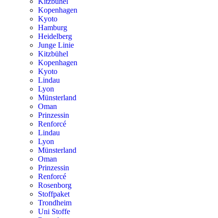
Kitzbühel
Kopenhagen
Kyoto
Hamburg
Heidelberg
Junge Linie
Kitzbühel
Kopenhagen
Kyoto
Lindau
Lyon
Münsterland
Oman
Prinzessin
Renforcé
Lindau
Lyon
Münsterland
Oman
Prinzessin
Renforcé
Rosenborg
Stoffpaket
Trondheim
Uni Stoffe