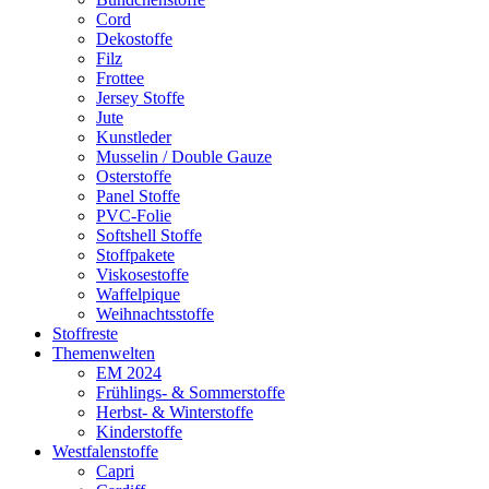
Cord
Dekostoffe
Filz
Frottee
Jersey Stoffe
Jute
Kunstleder
Musselin / Double Gauze
Osterstoffe
Panel Stoffe
PVC-Folie
Softshell Stoffe
Stoffpakete
Viskosestoffe
Waffelpique
Weihnachtsstoffe
Stoffreste
Themenwelten
EM 2024
Frühlings- & Sommerstoffe
Herbst- & Winterstoffe
Kinderstoffe
Westfalenstoffe
Capri