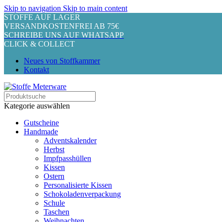
Skip to navigation
Skip to main content
STOFFE AUF LAGER
VERSANDKOSTENFREI AB 75€
SCHREIBE UNS AUF WHATSAPP
CLICK & COLLECT
Neues von Stoffkammer
Kontakt
Kategorie auswählen
Gutscheine
Handmade
Adventskalender
Herbst
Impfpasshüllen
Kissen
Ostern
Personalisierte Kissen
Schokoladenverpackung
Schule
Taschen
Weihnachten