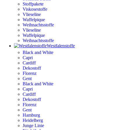
Stoffpakete
Viskosestoffe
Vlieseline
Waffelpique
Weihnachtsstoffe
Vlieseline
Waffelpique
Weihnachtsstoffe
Westfalenstoffe
Black and White
Capri
Cardiff
Dekostoff
Florenz
Gent
Black and White
Capri
Cardiff
Dekostoff
Florenz
Gent
Hamburg
Heidelberg
Junge Linie