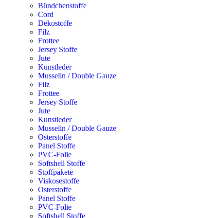
Bündchenstoffe
Cord
Dekostoffe
Filz
Frottee
Jersey Stoffe
Jute
Kunstleder
Musselin / Double Gauze
Filz
Frottee
Jersey Stoffe
Jute
Kunstleder
Musselin / Double Gauze
Osterstoffe
Panel Stoffe
PVC-Folie
Softshell Stoffe
Stoffpakete
Viskosestoffe
Osterstoffe
Panel Stoffe
PVC-Folie
Softshell Stoffe