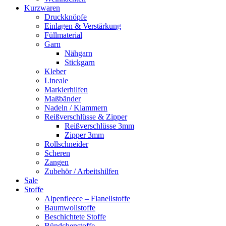
Kurzwaren
Druckknöpfe
Einlagen & Verstärkung
Füllmaterial
Garn
Nähgarn
Stickgarn
Kleber
Lineale
Markierhilfen
Maßbänder
Nadeln / Klammern
Reißverschlüsse & Zipper
Reißverschlüsse 3mm
Zipper 3mm
Rollschneider
Scheren
Zangen
Zubehör / Arbeitshilfen
Sale
Stoffe
Alpenfleece – Flanellstoffe
Baumwollstoffe
Beschichtete Stoffe
Bündchenstoffe