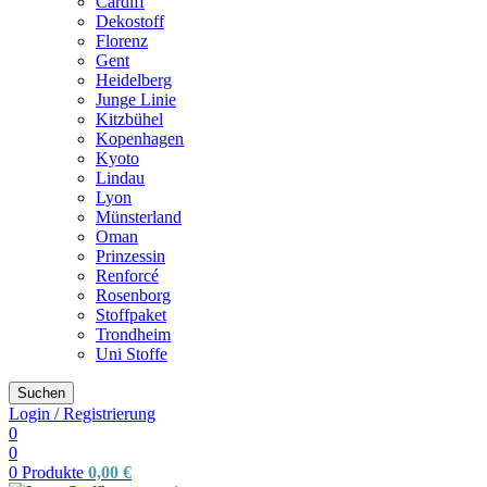
Cardiff
Dekostoff
Florenz
Gent
Heidelberg
Junge Linie
Kitzbühel
Kopenhagen
Kyoto
Lindau
Lyon
Münsterland
Oman
Prinzessin
Renforcé
Rosenborg
Stoffpaket
Trondheim
Uni Stoffe
Suchen
Login / Registrierung
0
0
0
Produkte
0,00
€