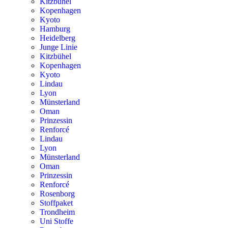
Kitzbühel
Kopenhagen
Kyoto
Hamburg
Heidelberg
Junge Linie
Kitzbühel
Kopenhagen
Kyoto
Lindau
Lyon
Münsterland
Oman
Prinzessin
Renforcé
Lindau
Lyon
Münsterland
Oman
Prinzessin
Renforcé
Rosenborg
Stoffpaket
Trondheim
Uni Stoffe