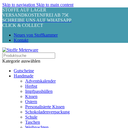
Skip to navigation
Skip to main content
STOFFE AUF LAGER
VERSANDKOSTENFREI AB 75€
SCHREIBE UNS AUF WHATSAPP
CLICK & COLLECT
Neues von Stoffkammer
Kontakt
Kategorie auswählen
Gutscheine
Handmade
Adventskalender
Herbst
Impfpasshüllen
Kissen
Ostern
Personalisierte Kissen
Schokoladenverpackung
Schule
Taschen
Weihnachten