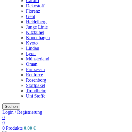
Cardiff
Dekostoff
Florenz
Gent
Heidelberg
Junge Linie
Kitzbühel
Kopenhagen
Kyoto
Lindau
Lyon
Münsterland
Oman
Prinzessin
Renforcé
Rosenborg
Stoffpaket
Trondheim
Uni Stoffe
Suchen
Login / Registrierung
0
0
0
Produkte
0,00
€