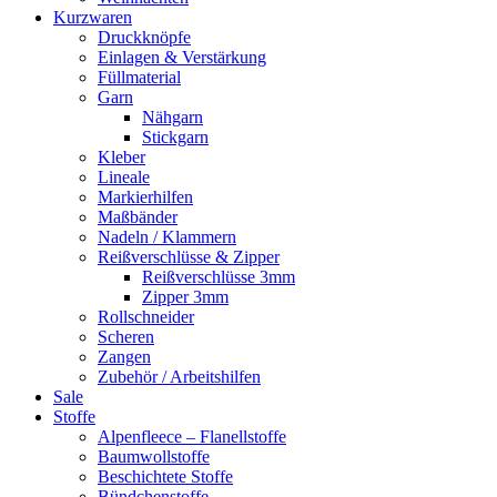
Kurzwaren
Druckknöpfe
Einlagen & Verstärkung
Füllmaterial
Garn
Nähgarn
Stickgarn
Kleber
Lineale
Markierhilfen
Maßbänder
Nadeln / Klammern
Reißverschlüsse & Zipper
Reißverschlüsse 3mm
Zipper 3mm
Rollschneider
Scheren
Zangen
Zubehör / Arbeitshilfen
Sale
Stoffe
Alpenfleece – Flanellstoffe
Baumwollstoffe
Beschichtete Stoffe
Bündchenstoffe