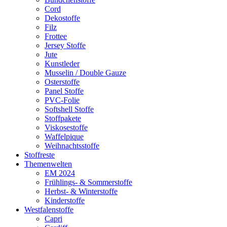
Cord
Dekostoffe
Filz
Frottee
Jersey Stoffe
Jute
Kunstleder
Musselin / Double Gauze
Osterstoffe
Panel Stoffe
PVC-Folie
Softshell Stoffe
Stoffpakete
Viskosestoffe
Waffelpique
Weihnachtsstoffe
Stoffreste
Themenwelten
EM 2024
Frühlings- & Sommerstoffe
Herbst- & Winterstoffe
Kinderstoffe
Westfalenstoffe
Capri