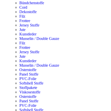
Bündchenstoffe
Cord
Dekostoffe
Filz
Frottee
Jersey Stoffe
Jute
Kunstleder
Musselin / Double Gauze
Filz
Frottee
Jersey Stoffe
Jute
Kunstleder
Musselin / Double Gauze
Osterstoffe
Panel Stoffe
PVC-Folie
Softshell Stoffe
Stoffpakete
Viskosestoffe
Osterstoffe
Panel Stoffe
PVC-Folie
Softshell Stoffe