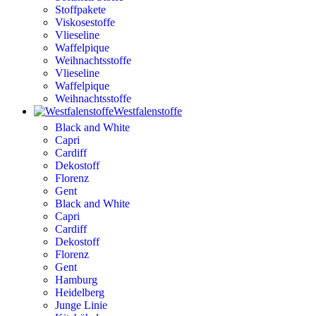
Stoffpakete
Viskosestoffe
Vlieseline
Waffelpique
Weihnachtsstoffe
Vlieseline
Waffelpique
Weihnachtsstoffe
Westfalenstoffe
Black and White
Capri
Cardiff
Dekostoff
Florenz
Gent
Black and White
Capri
Cardiff
Dekostoff
Florenz
Gent
Hamburg
Heidelberg
Junge Linie