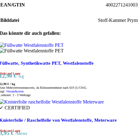
EAN/GTIN
4002271241003
Bilddatei
Stoff-Kammer Prym
Das könnte dir auch gefallen:
Füllwatte, Synthetikwatte PET, Westfalenstoffe
Nicht auf Lager
12,90
€
/kg
12,90
€
/
kg
Kein Mehrwertsteuerausweis, da Kleinunternehmer nach §19 (1) UStG.
zzgl.
Versandkosten
Lieferzeit:
2 - 3 Werktage
✓ CERTIFIED
Knisterfolie / Raschelfolie von Westfalenstoffe, Meterware
Nicht auf Lager
3,95
€
/Meter