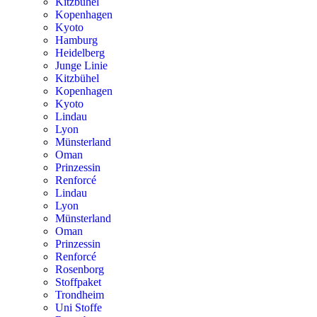
Kitzbühel
Kopenhagen
Kyoto
Hamburg
Heidelberg
Junge Linie
Kitzbühel
Kopenhagen
Kyoto
Lindau
Lyon
Münsterland
Oman
Prinzessin
Renforcé
Lindau
Lyon
Münsterland
Oman
Prinzessin
Renforcé
Rosenborg
Stoffpaket
Trondheim
Uni Stoffe