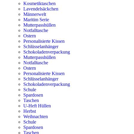
Kosmetiktaschen
Lavendelsäckchen
Männerwelt
Maritim Serie
Mutterpasshüllen
Notfalltasche
Ostern
Personalisierte Kissen
Schlüsselanhänger
Schokoladenverpackung
Mutterpasshüllen
Notfalltasche
Ostern
Personalisierte Kissen
Schlüsselanhänger
Schokoladenverpackung
Schule
Spardosen
Taschen
U-Heft Hüllen
Herbst
Weihnachten
Schule
Spardosen
Taschen