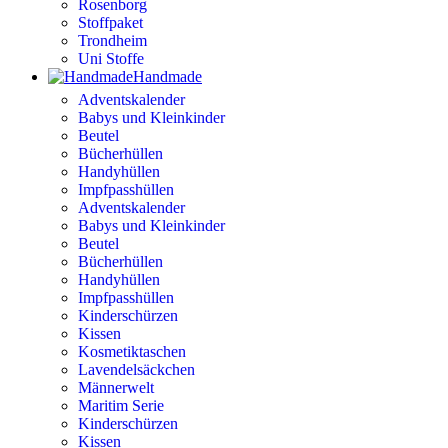
Rosenborg
Stoffpaket
Trondheim
Uni Stoffe
Handmade
Adventskalender
Babys und Kleinkinder
Beutel
Bücherhüllen
Handyhüllen
Impfpasshüllen
Adventskalender
Babys und Kleinkinder
Beutel
Bücherhüllen
Handyhüllen
Impfpasshüllen
Kinderschürzen
Kissen
Kosmetiktaschen
Lavendelsäckchen
Männerwelt
Maritim Serie
Kinderschürzen
Kissen