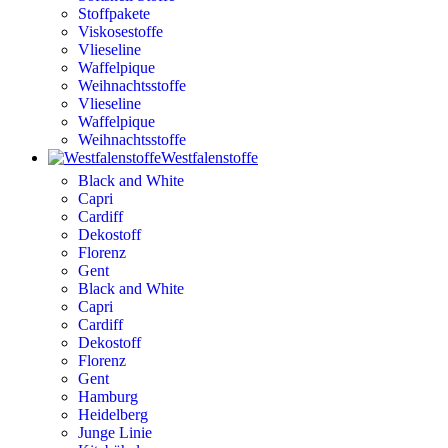
Stoffpakete
Viskosestoffe
Vlieseline
Waffelpique
Weihnachtsstoffe
Vlieseline
Waffelpique
Weihnachtsstoffe
Westfalenstoffe
Black and White
Capri
Cardiff
Dekostoff
Florenz
Gent
Black and White
Capri
Cardiff
Dekostoff
Florenz
Gent
Hamburg
Heidelberg
Junge Linie