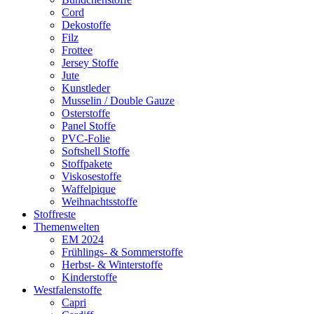
Cord
Dekostoffe
Filz
Frottee
Jersey Stoffe
Jute
Kunstleder
Musselin / Double Gauze
Osterstoffe
Panel Stoffe
PVC-Folie
Softshell Stoffe
Stoffpakete
Viskosestoffe
Waffelpique
Weihnachtsstoffe
Stoffreste
Themenwelten
EM 2024
Frühlings- & Sommerstoffe
Herbst- & Winterstoffe
Kinderstoffe
Westfalenstoffe
Capri