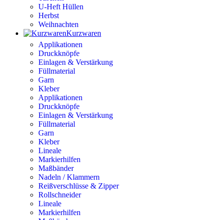
U-Heft Hüllen
Herbst
Weihnachten
Kurzwaren
Applikationen
Druckknöpfe
Einlagen & Verstärkung
Füllmaterial
Garn
Kleber
Applikationen
Druckknöpfe
Einlagen & Verstärkung
Füllmaterial
Garn
Kleber
Lineale
Markierhilfen
Maßbänder
Nadeln / Klammern
Reißverschlüsse & Zipper
Rollschneider
Lineale
Markierhilfen