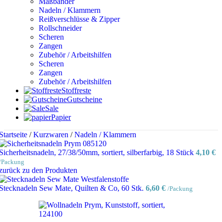
Maßbänder
Nadeln / Klammern
Reißverschlüsse & Zipper
Rollschneider
Scheren
Zangen
Zubehör / Arbeitshilfen
Scheren
Zangen
Zubehör / Arbeitshilfen
Stoffreste
Gutscheine
Sale
Papier
Startseite
/
Kurzwaren
/
Nadeln / Klammern
Sicherheitsnadeln, 27/38/50mm, sortiert, silberfarbig, 18 Stück
4,10
€
/Packung
zurück zu den Produkten
Stecknadeln Sew Mate, Quilten & Co, 60 Stk.
6,60
€
/Packung