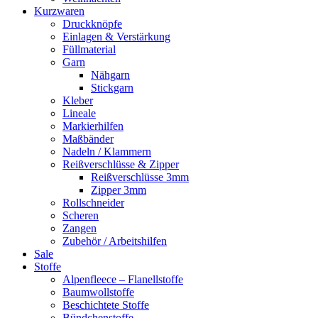
Kurzwaren
Druckknöpfe
Einlagen & Verstärkung
Füllmaterial
Garn
Nähgarn
Stickgarn
Kleber
Lineale
Markierhilfen
Maßbänder
Nadeln / Klammern
Reißverschlüsse & Zipper
Reißverschlüsse 3mm
Zipper 3mm
Rollschneider
Scheren
Zangen
Zubehör / Arbeitshilfen
Sale
Stoffe
Alpenfleece – Flanellstoffe
Baumwollstoffe
Beschichtete Stoffe
Bündchenstoffe