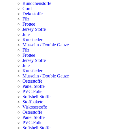
Bündchenstoffe
Cord
Dekostoffe
Filz
Frottee
Jersey Stoffe
Jute
Kunstleder
Musselin / Double Gauze
Filz
Frottee
Jersey Stoffe
Jute
Kunstleder
Musselin / Double Gauze
Osterstoffe
Panel Stoffe
PVC-Folie
Softshell Stoffe
Stoffpakete
Viskosestoffe
Osterstoffe
Panel Stoffe
PVC-Folie
Softshell Stoffe