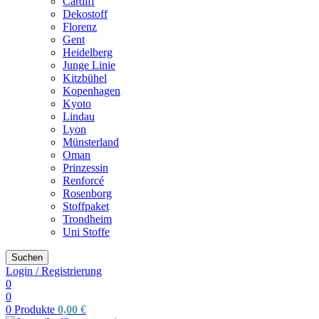
Cardiff
Dekostoff
Florenz
Gent
Heidelberg
Junge Linie
Kitzbühel
Kopenhagen
Kyoto
Lindau
Lyon
Münsterland
Oman
Prinzessin
Renforcé
Rosenborg
Stoffpaket
Trondheim
Uni Stoffe
Suchen
Login / Registrierung
0
0
0
Produkte
0,00
€