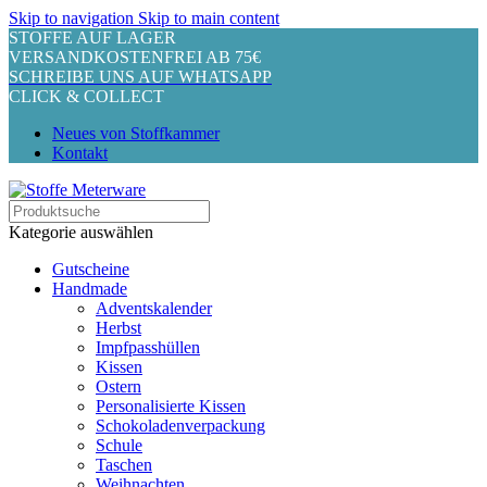
Skip to navigation
Skip to main content
STOFFE AUF LAGER
VERSANDKOSTENFREI AB 75€
SCHREIBE UNS AUF WHATSAPP
CLICK & COLLECT
Neues von Stoffkammer
Kontakt
Kategorie auswählen
Gutscheine
Handmade
Adventskalender
Herbst
Impfpasshüllen
Kissen
Ostern
Personalisierte Kissen
Schokoladenverpackung
Schule
Taschen
Weihnachten