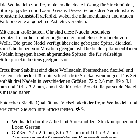
Die Wollnadeln von Prym bieten die ideale Lösung für Strickmühlen,
Strickpüppchen und Loom-Geräte. Dieses Set aus drei Nadeln ist aus
robustem Kunststoff gefertigt, wobei die pflaumenblauen und grauen
Farbtöne eine angenehme Ästhetik verleihen.
Mit einem großzügigen Öhr sind diese Nadeln besonders
benutzerfreundlich und ermöglichen ein müheloses Einfädeln von
Wolle. Die graue Nadel verfügt über eine gebogene Spitze, die ideal
zum Überheben von Maschen geeignet ist. Die beiden pflaumenblauen
Nadeln hingegen haben abgerundete Spitzen, die für vielseitige
Strickprojekte bestens geeignet sind.
Trotz ihrer Stabilität sind diese Wollnadeln überraschend flexibel und
eignen sich perfekt für unterschiedlichste Strickanwendungen. Das Set
enthält drei Nadeln in verschiedenen Größen: 72 x 2,6 mm, 89 x 3,1
mm und 101 x 3,2 mm, damit Sie für jedes Projekt die passende Nadel
zur Hand haben.
Entdecken Sie die Qualität und Vielseitigkeit der Prym Wollnadeln und
erleichtern Sie sich Ihre Strickarbeiten! 🧶🪡
Wollnadeln für die Arbeit mit Strickmühlen, Strickpüppchen und
Loom-Geräten
Größen: 72 x 2,6 mm, 89 x 3,1 mm und 101 x 3,2 mm