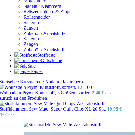
Maßbänder
Nadeln / Klammern
Reißverschlüsse & Zipper
Rollschneider
Scheren
Zangen
Zubehör / Arbeitshilfen
Scheren
Zangen
Zubehör / Arbeitshilfen
Stoffreste
Gutscheine
Sale
Papier
Startseite
/
Kurzwaren
/
Nadeln / Klammern
Wollnadeln Prym, Kunststoff, 3 Größen, sortiert
2,40
€
/Stk.
zurück zu den Produkten
Stoffklammern Sew Mate, Super Quilt Clips XL 20 Stk.
19,95
€
/Packung