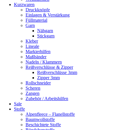
Kurzwaren
Druckknöpfe
Einlagen & Verstärkung
Füllmaterial
Garn
Nähgarn
Stickgarn
Kleber
Lineale
Markierhilfen
Maßbänder
Nadeln / Klammern
Reißverschlüsse & Zipper
Reißverschlüsse 3mm
Zipper 3mm
Rollschneider
Scheren
Zangen
Zubehör / Arbeitshilfen
Sale
Stoffe
Alpenfleece – Flanellstoffe
Baumwollstoffe
Beschichtete Stoffe
Bündchenstoffe