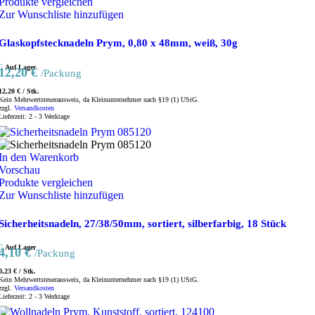
Produkte vergleichen
Zur Wunschliste hinzufügen
Glaskopfstecknadeln Prym, 0,80 x 48mm, weiß, 30g
Auf Lager
12,20
€
/Packung
12,20
€
/
Stk.
Kein Mehrwertsteuerausweis, da Kleinunternehmer nach §19 (1) UStG.
zzgl.
Versandkosten
Lieferzeit:
2 - 3 Werktage
In den Warenkorb
Vorschau
Produkte vergleichen
Zur Wunschliste hinzufügen
Sicherheitsnadeln, 27/38/50mm, sortiert, silberfarbig, 18 Stück
Auf Lager
4,10
€
/Packung
0,23
€
/
Stk.
Kein Mehrwertsteuerausweis, da Kleinunternehmer nach §19 (1) UStG.
zzgl.
Versandkosten
Lieferzeit:
2 - 3 Werktage