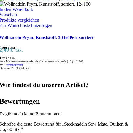
In den Warenkorb
Vorschau
Produkte vergleichen
Zur Wunschliste hinzufügen
Wollnadeln Prym, Kunststoff, 3 Größen, sortiert
Auf Lager
2,40
€
/Stk.
2,40
€
/
Stk.
Kein Mehrwertsteuerausweis, da Kleinunternehmer nach §19 (1) UStG.
zzgl.
Versandkosten
Lieferzeit:
2 - 3 Werktage
Wie findest du unseren Artikel?
Bewertungen
Es gibt noch keine Bewertungen.
Schreibe die erste Bewertung für „Stecknadeln Sew Mate, Quilten &
Co, 60 Stk.“