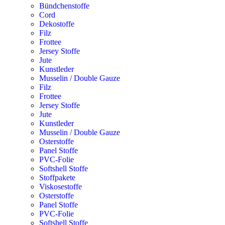
Bündchenstoffe
Cord
Dekostoffe
Filz
Frottee
Jersey Stoffe
Jute
Kunstleder
Musselin / Double Gauze
Filz
Frottee
Jersey Stoffe
Jute
Kunstleder
Musselin / Double Gauze
Osterstoffe
Panel Stoffe
PVC-Folie
Softshell Stoffe
Stoffpakete
Viskosestoffe
Osterstoffe
Panel Stoffe
PVC-Folie
Softshell Stoffe