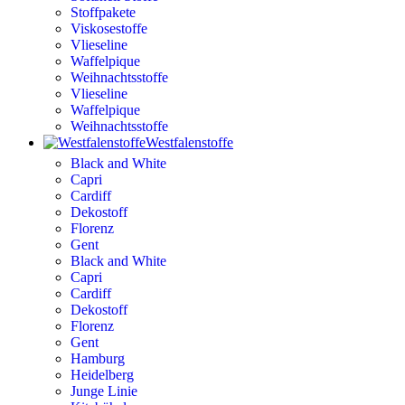
Stoffpakete
Viskosestoffe
Vlieseline
Waffelpique
Weihnachtsstoffe
Vlieseline
Waffelpique
Weihnachtsstoffe
Westfalenstoffe
Black and White
Capri
Cardiff
Dekostoff
Florenz
Gent
Black and White
Capri
Cardiff
Dekostoff
Florenz
Gent
Hamburg
Heidelberg
Junge Linie