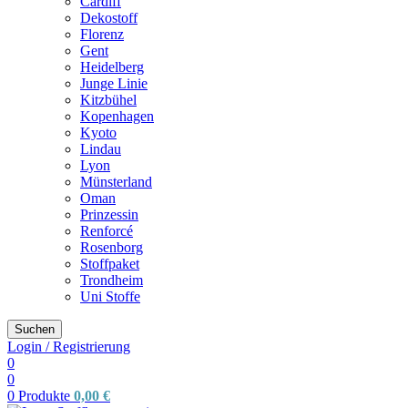
Cardiff
Dekostoff
Florenz
Gent
Heidelberg
Junge Linie
Kitzbühel
Kopenhagen
Kyoto
Lindau
Lyon
Münsterland
Oman
Prinzessin
Renforcé
Rosenborg
Stoffpaket
Trondheim
Uni Stoffe
Suchen
Login / Registrierung
0
0
0
Produkte
0,00
€