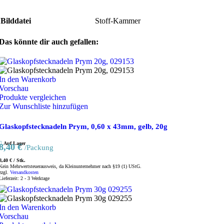
Bilddatei
Stoff-Kammer
Das könnte dir auch gefallen:
In den Warenkorb
Vorschau
Produkte vergleichen
Zur Wunschliste hinzufügen
Glaskopfstecknadeln Prym, 0,60 x 43mm, gelb, 20g
Auf Lager
8,40
€
/Packung
8,40
€
/
Stk.
Kein Mehrwertsteuerausweis, da Kleinunternehmer nach §19 (1) UStG.
zzgl.
Versandkosten
Lieferzeit:
2 - 3 Werktage
In den Warenkorb
Vorschau