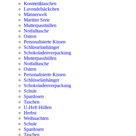
Kosmetiktaschen
Lavendelsäckchen
Männerwelt
Maritim Serie
Mutterpasshüllen
Notfalltasche
Ostern
Personalisierte Kissen
Schlüsselanhänger
Schokoladenverpackung
Mutterpasshüllen
Notfalltasche
Ostern
Personalisierte Kissen
Schlüsselanhänger
Schokoladenverpackung
Schule
Spardosen
Taschen
U-Heft Hüllen
Herbst
Weihnachten
Schule
Spardosen
Taschen