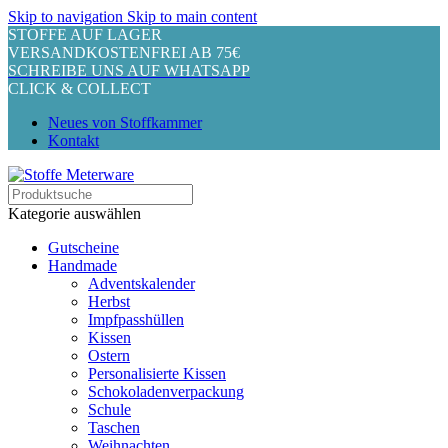
Skip to navigation
Skip to main content
STOFFE AUF LAGER
VERSANDKOSTENFREI AB 75€
SCHREIBE UNS AUF WHATSAPP
CLICK & COLLECT
Neues von Stoffkammer
Kontakt
Kategorie auswählen
Gutscheine
Handmade
Adventskalender
Herbst
Impfpasshüllen
Kissen
Ostern
Personalisierte Kissen
Schokoladenverpackung
Schule
Taschen
Weihnachten