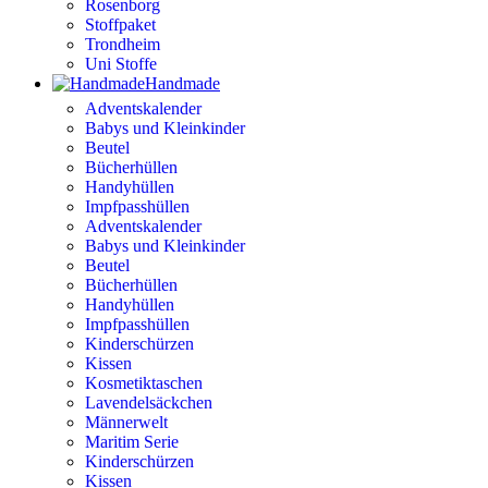
Rosenborg
Stoffpaket
Trondheim
Uni Stoffe
Handmade
Adventskalender
Babys und Kleinkinder
Beutel
Bücherhüllen
Handyhüllen
Impfpasshüllen
Adventskalender
Babys und Kleinkinder
Beutel
Bücherhüllen
Handyhüllen
Impfpasshüllen
Kinderschürzen
Kissen
Kosmetiktaschen
Lavendelsäckchen
Männerwelt
Maritim Serie
Kinderschürzen
Kissen