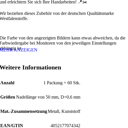
und erleichtern Sie sich Ihre Handarbeiten! 📍✂️
Wir beziehen dieses Zubehör von der deutschen Qualtiätsmarke
Westfalenstoffe.
Die Farbe von den angezeigten Bildern kann etwas abweichen, da die
Farbwiedergabe bei Monitoren von den jeweiligen Einstellungen
abhängig ist
MEHR ANZEIGEN
Weitere Informationen
Anzahl
1 Packung = 60 Stk.
Größen
Nadellänge von 50 mm, D=0,6 mm
Mat.-Zusammensetzung
Metall, Kunststoff
EAN/GTIN
4052177074342