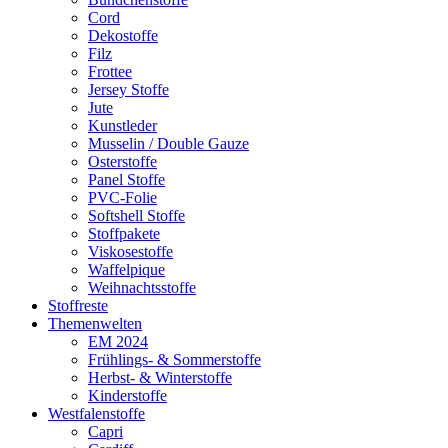
Cord
Dekostoffe
Filz
Frottee
Jersey Stoffe
Jute
Kunstleder
Musselin / Double Gauze
Osterstoffe
Panel Stoffe
PVC-Folie
Softshell Stoffe
Stoffpakete
Viskosestoffe
Waffelpique
Weihnachtsstoffe
Stoffreste
Themenwelten
EM 2024
Frühlings- & Sommerstoffe
Herbst- & Winterstoffe
Kinderstoffe
Westfalenstoffe
Capri