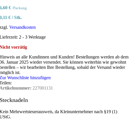
6,60
€
/Packung
0,11
€
/
Stk.
zzgl.
Versandkosten
Lieferzeit:
2 - 3 Werktage
Nicht vorrätig
Hinweis an alle Kundinnen und Kunden!
Bestellungen werden ab dem
06. Januar 2025 wieder versendet. Sie können weiterhin wie gewohnt
bestellen – wir bearbeiten Ihre Bestellung, sobald der Versand wieder
möglich ist.
Zur Wunschliste hinzufügen
Teilen:
Artikelnummer:
227001131
Stecknadeln
Kein Mehrwertsteuerausweis, da Kleinunternehmer nach §19 (1)
UStG.