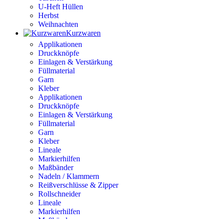
U-Heft Hüllen
Herbst
Weihnachten
Kurzwaren
Applikationen
Druckknöpfe
Einlagen & Verstärkung
Füllmaterial
Garn
Kleber
Applikationen
Druckknöpfe
Einlagen & Verstärkung
Füllmaterial
Garn
Kleber
Lineale
Markierhilfen
Maßbänder
Nadeln / Klammern
Reißverschlüsse & Zipper
Rollschneider
Lineale
Markierhilfen