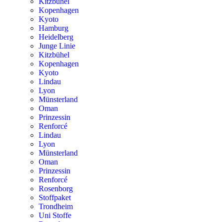
Kitzbühel
Kopenhagen
Kyoto
Hamburg
Heidelberg
Junge Linie
Kitzbühel
Kopenhagen
Kyoto
Lindau
Lyon
Münsterland
Oman
Prinzessin
Renforcé
Lindau
Lyon
Münsterland
Oman
Prinzessin
Renforcé
Rosenborg
Stoffpaket
Trondheim
Uni Stoffe