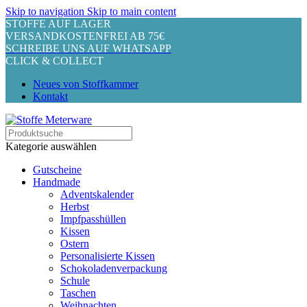
Skip to navigation
Skip to main content
STOFFE AUF LAGER
VERSANDKOSTENFREI AB 75€
SCHREIBE UNS AUF WHATSAPP
CLICK & COLLECT
Neues von Stoffkammer
Kontakt
Kategorie auswählen
Gutscheine
Handmade
Adventskalender
Herbst
Impfpasshüllen
Kissen
Ostern
Personalisierte Kissen
Schokoladenverpackung
Schule
Taschen
Weihnachten