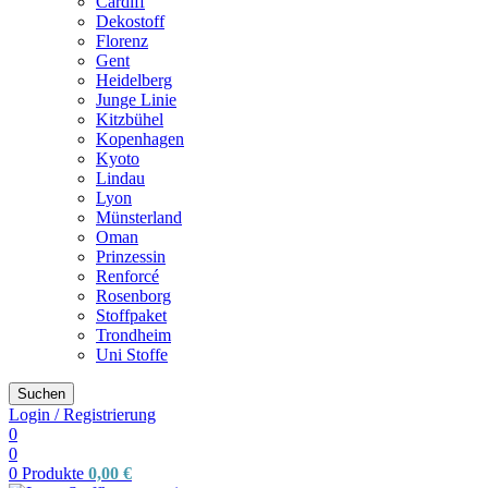
Cardiff
Dekostoff
Florenz
Gent
Heidelberg
Junge Linie
Kitzbühel
Kopenhagen
Kyoto
Lindau
Lyon
Münsterland
Oman
Prinzessin
Renforcé
Rosenborg
Stoffpaket
Trondheim
Uni Stoffe
Suchen
Login / Registrierung
0
0
0
Produkte
0,00
€