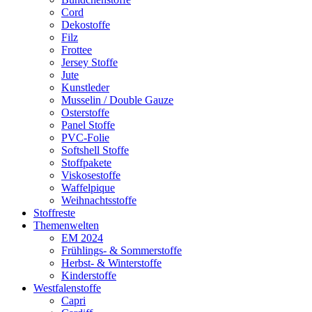
Cord
Dekostoffe
Filz
Frottee
Jersey Stoffe
Jute
Kunstleder
Musselin / Double Gauze
Osterstoffe
Panel Stoffe
PVC-Folie
Softshell Stoffe
Stoffpakete
Viskosestoffe
Waffelpique
Weihnachtsstoffe
Stoffreste
Themenwelten
EM 2024
Frühlings- & Sommerstoffe
Herbst- & Winterstoffe
Kinderstoffe
Westfalenstoffe
Capri