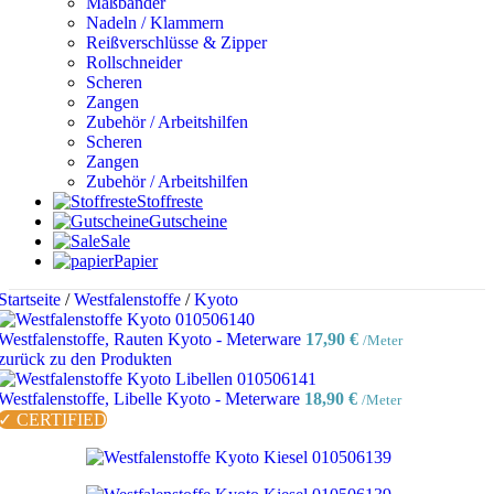
Maßbänder
Nadeln / Klammern
Reißverschlüsse & Zipper
Rollschneider
Scheren
Zangen
Zubehör / Arbeitshilfen
Scheren
Zangen
Zubehör / Arbeitshilfen
Stoffreste
Gutscheine
Sale
Papier
Startseite
/
Westfalenstoffe
/
Kyoto
Westfalenstoffe, Rauten Kyoto - Meterware
17,90
€
/Meter
zurück zu den Produkten
Westfalenstoffe, Libelle Kyoto - Meterware
18,90
€
/Meter
✓ CERTIFIED