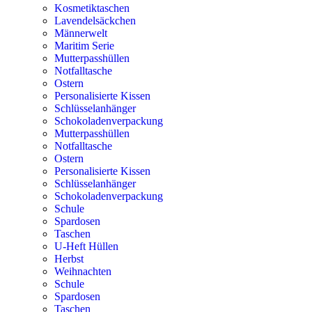
Kosmetiktaschen
Lavendelsäckchen
Männerwelt
Maritim Serie
Mutterpasshüllen
Notfalltasche
Ostern
Personalisierte Kissen
Schlüsselanhänger
Schokoladenverpackung
Mutterpasshüllen
Notfalltasche
Ostern
Personalisierte Kissen
Schlüsselanhänger
Schokoladenverpackung
Schule
Spardosen
Taschen
U-Heft Hüllen
Herbst
Weihnachten
Schule
Spardosen
Taschen