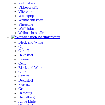
Stoffpakete
Viskosestoffe
Vlieseline
Waffelpique
Weihnachtsstoffe
Vlieseline
Waffelpique
Weihnachtsstoffe
Westfalenstoffe
Black and White
Capri
Cardiff
Dekostoff
Florenz
Gent
Black and White
Capri
Cardiff
Dekostoff
Florenz
Gent
Hamburg
Heidelberg
Junge Linie