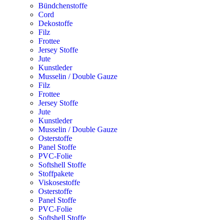
Bündchenstoffe
Cord
Dekostoffe
Filz
Frottee
Jersey Stoffe
Jute
Kunstleder
Musselin / Double Gauze
Filz
Frottee
Jersey Stoffe
Jute
Kunstleder
Musselin / Double Gauze
Osterstoffe
Panel Stoffe
PVC-Folie
Softshell Stoffe
Stoffpakete
Viskosestoffe
Osterstoffe
Panel Stoffe
PVC-Folie
Softshell Stoffe