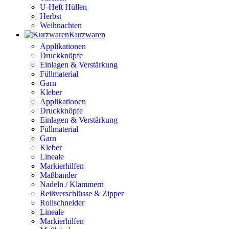
U-Heft Hüllen
Herbst
Weihnachten
Kurzwaren
Applikationen
Druckknöpfe
Einlagen & Verstärkung
Füllmaterial
Garn
Kleber
Applikationen
Druckknöpfe
Einlagen & Verstärkung
Füllmaterial
Garn
Kleber
Lineale
Markierhilfen
Maßbänder
Nadeln / Klammern
Reißverschlüsse & Zipper
Rollschneider
Lineale
Markierhilfen