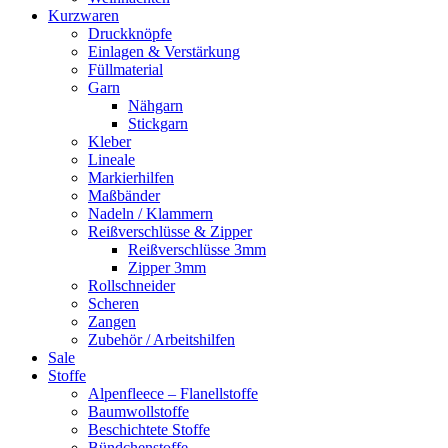
Kurzwaren
Druckknöpfe
Einlagen & Verstärkung
Füllmaterial
Garn
Nähgarn
Stickgarn
Kleber
Lineale
Markierhilfen
Maßbänder
Nadeln / Klammern
Reißverschlüsse & Zipper
Reißverschlüsse 3mm
Zipper 3mm
Rollschneider
Scheren
Zangen
Zubehör / Arbeitshilfen
Sale
Stoffe
Alpenfleece – Flanellstoffe
Baumwollstoffe
Beschichtete Stoffe
Bündchenstoffe