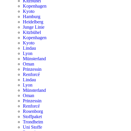
Kitzbühel
Kopenhagen
Kyoto
Hamburg
Heidelberg
Junge Linie
Kitzbühel
Kopenhagen
Kyoto
Lindau
Lyon
Münsterland
Oman
Prinzessin
Renforcé
Lindau
Lyon
Münsterland
Oman
Prinzessin
Renforcé
Rosenborg
Stoffpaket
Trondheim
Uni Stoffe