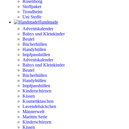
Rosenborg
Stoffpaket
Trondheim
Uni Stoffe
Handmade
Adventskalender
Babys und Kleinkinder
Beutel
Bücherhüllen
Handyhüllen
Impfpasshüllen
Adventskalender
Babys und Kleinkinder
Beutel
Bücherhüllen
Handyhüllen
Impfpasshüllen
Kinderschürzen
Kissen
Kosmetiktaschen
Lavendelsäckchen
Männerwelt
Maritim Serie
Kinderschürzen
Kissen