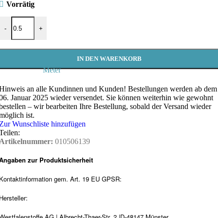
Vorrätig
Westfalenstoffe, Kiesel Kyoto - Meterware Menge
-
+
IN DEN WARENKORB
Meter
Hinweis an alle Kundinnen und Kunden!
Bestellungen werden ab dem
06. Januar 2025 wieder versendet. Sie können weiterhin wie gewohnt
bestellen – wir bearbeiten Ihre Bestellung, sobald der Versand wieder
möglich ist.
Zur Wunschliste hinzufügen
Teilen:
Artikelnummer:
010506139
Angaben zur Produktsicherheit
Kontaktinformation gem. Art. 19 EU GPSR:
Hersteller:
Westfalenstoffe AG | Albrecht-Thaer-Str. 2 |D-48147 Münster