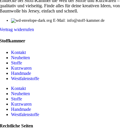
Entdecke bei Stoff-Kammer die Welt der Stoffe und Kurzwaren –
qualitativ und vielseitig. Finde alles für deine kreativen Ideen, von
Baumwolle bis Jersey, einfach und schnell.
E-Mail: info@stoff-kammer.de
Vertrag widerrufen
Stoffkammer
Kontakt
Neuheiten
Stoffe
Kurzwaren
Handmade
Westfalenstoffe
Kontakt
Neuheiten
Stoffe
Kurzwaren
Handmade
Westfalenstoffe
Rechtliche Seiten