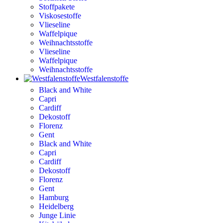
Stoffpakete
Viskosestoffe
Vlieseline
Waffelpique
Weihnachtsstoffe
Vlieseline
Waffelpique
Weihnachtsstoffe
Westfalenstoffe
Black and White
Capri
Cardiff
Dekostoff
Florenz
Gent
Black and White
Capri
Cardiff
Dekostoff
Florenz
Gent
Hamburg
Heidelberg
Junge Linie