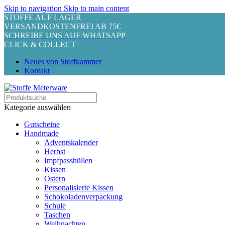
Skip to navigation
Skip to main content
STOFFE AUF LAGER
VERSANDKOSTENFREI AB 75€
SCHREIBE UNS AUF WHATSAPP
CLICK & COLLECT
Neues von Stoffkammer
Kontakt
Kategorie auswählen
Gutscheine
Handmade
Adventskalender
Herbst
Impfpasshüllen
Kissen
Ostern
Personalisierte Kissen
Schokoladenverpackung
Schule
Taschen
Weihnachten