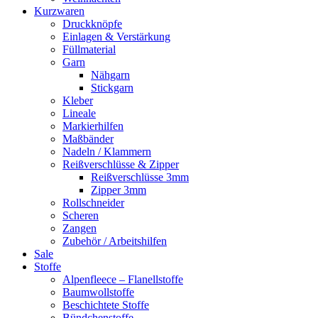
Kurzwaren
Druckknöpfe
Einlagen & Verstärkung
Füllmaterial
Garn
Nähgarn
Stickgarn
Kleber
Lineale
Markierhilfen
Maßbänder
Nadeln / Klammern
Reißverschlüsse & Zipper
Reißverschlüsse 3mm
Zipper 3mm
Rollschneider
Scheren
Zangen
Zubehör / Arbeitshilfen
Sale
Stoffe
Alpenfleece – Flanellstoffe
Baumwollstoffe
Beschichtete Stoffe
Bündchenstoffe