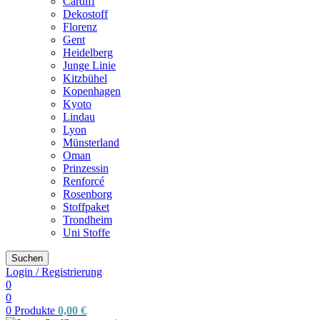
Cardiff
Dekostoff
Florenz
Gent
Heidelberg
Junge Linie
Kitzbühel
Kopenhagen
Kyoto
Lindau
Lyon
Münsterland
Oman
Prinzessin
Renforcé
Rosenborg
Stoffpaket
Trondheim
Uni Stoffe
Suchen
Login / Registrierung
0
0
0
Produkte
0,00
€