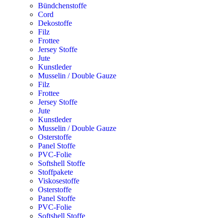
Bündchenstoffe
Cord
Dekostoffe
Filz
Frottee
Jersey Stoffe
Jute
Kunstleder
Musselin / Double Gauze
Filz
Frottee
Jersey Stoffe
Jute
Kunstleder
Musselin / Double Gauze
Osterstoffe
Panel Stoffe
PVC-Folie
Softshell Stoffe
Stoffpakete
Viskosestoffe
Osterstoffe
Panel Stoffe
PVC-Folie
Softshell Stoffe