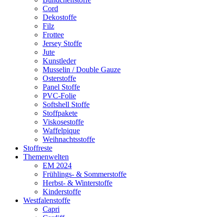
Cord
Dekostoffe
Filz
Frottee
Jersey Stoffe
Jute
Kunstleder
Musselin / Double Gauze
Osterstoffe
Panel Stoffe
PVC-Folie
Softshell Stoffe
Stoffpakete
Viskosestoffe
Waffelpique
Weihnachtsstoffe
Stoffreste
Themenwelten
EM 2024
Frühlings- & Sommerstoffe
Herbst- & Winterstoffe
Kinderstoffe
Westfalenstoffe
Capri