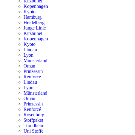
Kitzbühel
Kopenhagen
Kyoto
Hamburg
Heidelberg
Junge Linie
Kitzbühel
Kopenhagen
Kyoto
Lindau
Lyon
Münsterland
Oman
Prinzessin
Renforcé
Lindau
Lyon
Münsterland
Oman
Prinzessin
Renforcé
Rosenborg
Stoffpaket
Trondheim
Uni Stoffe