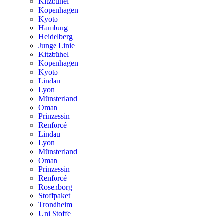
Kitzbühel
Kopenhagen
Kyoto
Hamburg
Heidelberg
Junge Linie
Kitzbühel
Kopenhagen
Kyoto
Lindau
Lyon
Münsterland
Oman
Prinzessin
Renforcé
Lindau
Lyon
Münsterland
Oman
Prinzessin
Renforcé
Rosenborg
Stoffpaket
Trondheim
Uni Stoffe