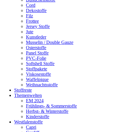
Cord
Dekostoffe
Filz
Frottee
Jersey Stoffe
Jute
Kunstleder
Musselin / Double Gauze
Osterstoffe
Panel Stoffe
PVC-Folie
Softshell Stoffe
Stoffpakete
Viskosestoffe
Waffelpique
Weihnachtsstoffe
Stoffreste
Themenwelten
EM 2024
Frühlings- & Sommerstoffe
Herbst- & Winterstoffe
Kinderstoffe
Westfalenstoffe
Capri