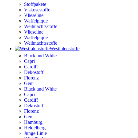
Stoffpakete
Viskosestoffe
Vlieseline
Waffelpique
Weihnachtsstoffe
Vlieseline
Waffelpique
Weihnachtsstoffe
Westfalenstoffe
Black and White
Capri
Cardiff
Dekostoff
Florenz
Gent
Black and White
Capri
Cardiff
Dekostoff
Florenz
Gent
Hamburg
Heidelberg
Junge Linie