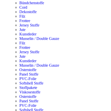
Bündchenstoffe
Cord
Dekostoffe
Filz
Frottee
Jersey Stoffe
Jute
Kunstleder
Musselin / Double Gauze
Filz
Frottee
Jersey Stoffe
Jute
Kunstleder
Musselin / Double Gauze
Osterstoffe
Panel Stoffe
PVC-Folie
Softshell Stoffe
Stoffpakete
Viskosestoffe
Osterstoffe
Panel Stoffe
PVC-Folie
Softshell Stoffe