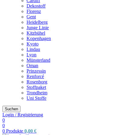
Cardiff
Dekostoff
Florenz
Gent
Heidelberg
Junge Linie
Kitzbühel
Kopenhagen
Kyoto
Lindau
Lyon
Münsterland
Oman
Prinzessin
Renforcé
Rosenborg
Stoffpaket
Trondheim
Uni Stoffe
Suchen
Login / Registrierung
0
0
0
Produkte
0,00
€