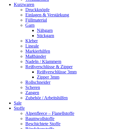
Kurzwaren
Druckknöpfe
Einlagen & Verstärkung
Füllmaterial
Garn
Nähgarn
Stickgarn
Kleber
Lineale
Markierhilfen
Maßbänder
Nadeln / Klammern
Reißverschlüsse & Zipper
Reißverschlüsse 3mm
Zipper 3mm
Rollschneider
Scheren
Zangen
Zubehör / Arbeitshilfen
Sale
Stoffe
Alpenfleece – Flanellstoffe
Baumwollstoffe
Beschichtete Stoffe
Bündchenstoffe