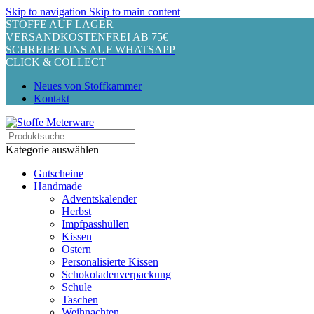
Skip to navigation
Skip to main content
STOFFE AUF LAGER
VERSANDKOSTENFREI AB 75€
SCHREIBE UNS AUF WHATSAPP
CLICK & COLLECT
Neues von Stoffkammer
Kontakt
Kategorie auswählen
Gutscheine
Handmade
Adventskalender
Herbst
Impfpasshüllen
Kissen
Ostern
Personalisierte Kissen
Schokoladenverpackung
Schule
Taschen
Weihnachten