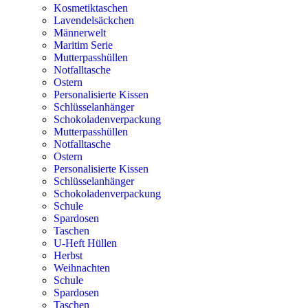
Kosmetiktaschen
Lavendelsäckchen
Männerwelt
Maritim Serie
Mutterpasshüllen
Notfalltasche
Ostern
Personalisierte Kissen
Schlüsselanhänger
Schokoladenverpackung
Mutterpasshüllen
Notfalltasche
Ostern
Personalisierte Kissen
Schlüsselanhänger
Schokoladenverpackung
Schule
Spardosen
Taschen
U-Heft Hüllen
Herbst
Weihnachten
Schule
Spardosen
Taschen