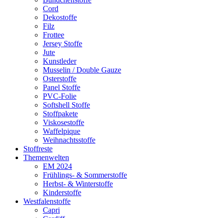
Cord
Dekostoffe
Filz
Frottee
Jersey Stoffe
Jute
Kunstleder
Musselin / Double Gauze
Osterstoffe
Panel Stoffe
PVC-Folie
Softshell Stoffe
Stoffpakete
Viskosestoffe
Waffelpique
Weihnachtsstoffe
Stoffreste
Themenwelten
EM 2024
Frühlings- & Sommerstoffe
Herbst- & Winterstoffe
Kinderstoffe
Westfalenstoffe
Capri