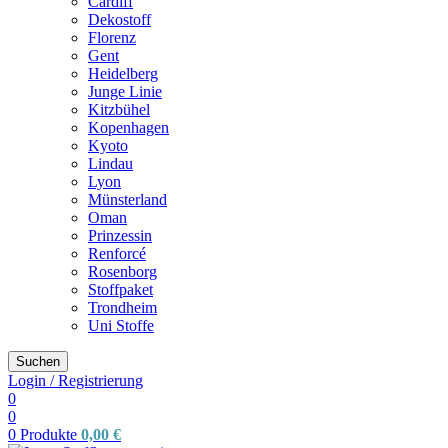
Cardiff
Dekostoff
Florenz
Gent
Heidelberg
Junge Linie
Kitzbühel
Kopenhagen
Kyoto
Lindau
Lyon
Münsterland
Oman
Prinzessin
Renforcé
Rosenborg
Stoffpaket
Trondheim
Uni Stoffe
Suchen
Login / Registrierung
0
0
0
Produkte
0,00
€