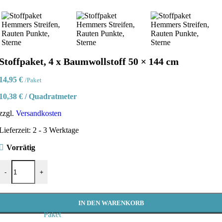
Stoffpaket, 4 x Baumwollstoff 50 × 144 cm
14,95
€
/Paket
10,38
€
/
Quadratmeter
zzgl.
Versandkosten
Lieferzeit:
2 - 3 Werktage
Vorrätig
Stoffpaket, 4 x Baumwollstoff 50 × 144 cm Menge
-
+
IN DEN WARENKORB
Paket