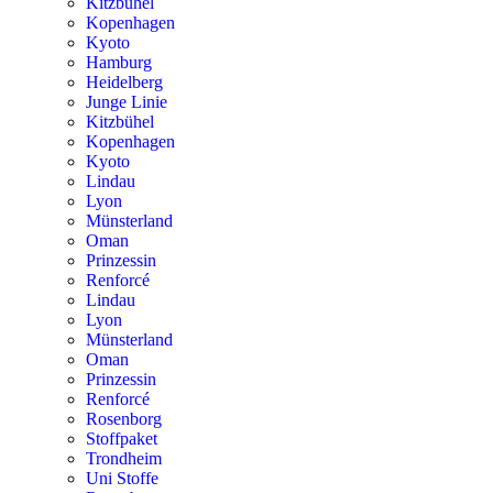
Kitzbühel
Kopenhagen
Kyoto
Hamburg
Heidelberg
Junge Linie
Kitzbühel
Kopenhagen
Kyoto
Lindau
Lyon
Münsterland
Oman
Prinzessin
Renforcé
Lindau
Lyon
Münsterland
Oman
Prinzessin
Renforcé
Rosenborg
Stoffpaket
Trondheim
Uni Stoffe