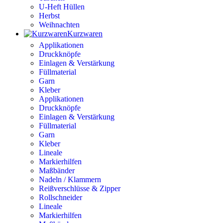
U-Heft Hüllen
Herbst
Weihnachten
Kurzwaren
Applikationen
Druckknöpfe
Einlagen & Verstärkung
Füllmaterial
Garn
Kleber
Applikationen
Druckknöpfe
Einlagen & Verstärkung
Füllmaterial
Garn
Kleber
Lineale
Markierhilfen
Maßbänder
Nadeln / Klammern
Reißverschlüsse & Zipper
Rollschneider
Lineale
Markierhilfen