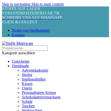
Skip to navigation
Skip to main content
STOFFE AUF LAGER
VERSANDKOSTENFREI AB 75€
SCHREIBE UNS AUF WHATSAPP
CLICK & COLLECT
Neues von Stoffkammer
Kontakt
Kategorie auswählen
Gutscheine
Handmade
Adventskalender
Herbst
Impfpasshüllen
Kissen
Ostern
Personalisierte Kissen
Schokoladenverpackung
Schule
Taschen
Weihnachten