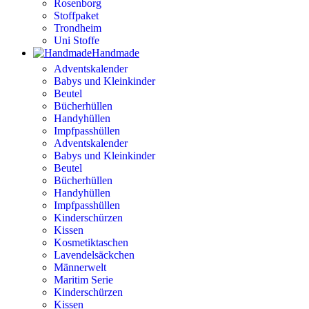
Rosenborg
Stoffpaket
Trondheim
Uni Stoffe
Handmade
Adventskalender
Babys und Kleinkinder
Beutel
Bücherhüllen
Handyhüllen
Impfpasshüllen
Adventskalender
Babys und Kleinkinder
Beutel
Bücherhüllen
Handyhüllen
Impfpasshüllen
Kinderschürzen
Kissen
Kosmetiktaschen
Lavendelsäckchen
Männerwelt
Maritim Serie
Kinderschürzen
Kissen