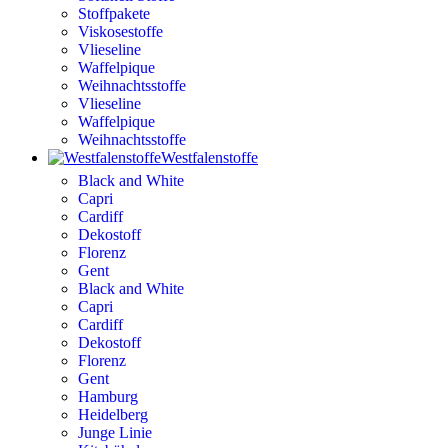
Stoffpakete
Viskosestoffe
Vlieseline
Waffelpique
Weihnachtsstoffe
Vlieseline
Waffelpique
Weihnachtsstoffe
Westfalenstoffe
Black and White
Capri
Cardiff
Dekostoff
Florenz
Gent
Black and White
Capri
Cardiff
Dekostoff
Florenz
Gent
Hamburg
Heidelberg
Junge Linie