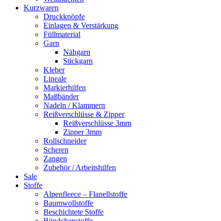
Kurzwaren
Druckknöpfe
Einlagen & Verstärkung
Füllmaterial
Garn
Nähgarn
Stickgarn
Kleber
Lineale
Markierhilfen
Maßbänder
Nadeln / Klammern
Reißverschlüsse & Zipper
Reißverschlüsse 3mm
Zipper 3mm
Rollschneider
Scheren
Zangen
Zubehör / Arbeitshilfen
Sale
Stoffe
Alpenfleece – Flanellstoffe
Baumwollstoffe
Beschichtete Stoffe
Bündchenstoffe