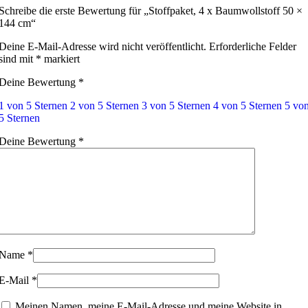
Schreibe die erste Bewertung für „Stoffpaket, 4 x Baumwollstoff 50 ×
144 cm“
Deine E-Mail-Adresse wird nicht veröffentlicht.
Erforderliche Felder
sind mit
*
markiert
Deine Bewertung
*
1 von 5 Sternen
2 von 5 Sternen
3 von 5 Sternen
4 von 5 Sternen
5 vo
5 Sternen
Deine Bewertung
*
Name
*
E-Mail
*
Meinen Namen, meine E-Mail-Adresse und meine Website in