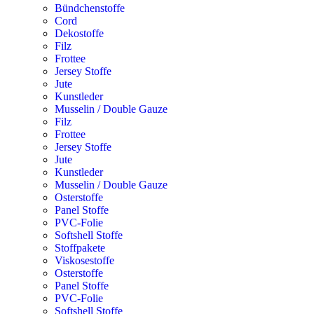
Bündchenstoffe
Cord
Dekostoffe
Filz
Frottee
Jersey Stoffe
Jute
Kunstleder
Musselin / Double Gauze
Filz
Frottee
Jersey Stoffe
Jute
Kunstleder
Musselin / Double Gauze
Osterstoffe
Panel Stoffe
PVC-Folie
Softshell Stoffe
Stoffpakete
Viskosestoffe
Osterstoffe
Panel Stoffe
PVC-Folie
Softshell Stoffe