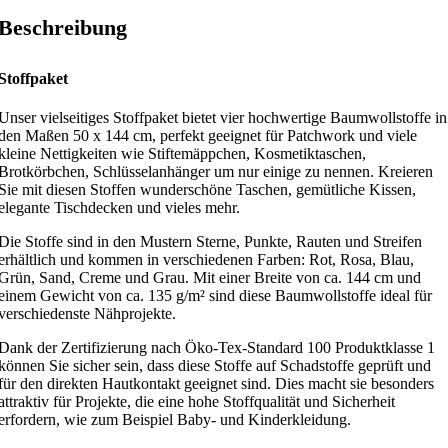
Beschreibung
Stoffpaket
Unser vielseitiges Stoffpaket bietet vier hochwertige Baumwollstoffe in
den Maßen 50 x 144 cm, perfekt geeignet für Patchwork und viele
kleine Nettigkeiten wie Stiftemäppchen, Kosmetiktaschen,
Brotkörbchen, Schlüsselanhänger um nur einige zu nennen. Kreieren
Sie mit diesen Stoffen wunderschöne Taschen, gemütliche Kissen,
elegante Tischdecken und vieles mehr.
Die Stoffe sind in den Mustern Sterne, Punkte, Rauten und Streifen
erhältlich und kommen in verschiedenen Farben: Rot, Rosa, Blau,
Grün, Sand, Creme und Grau. Mit einer Breite von ca. 144 cm und
einem Gewicht von ca. 135 g/m² sind diese Baumwollstoffe ideal für
verschiedenste Nähprojekte.
Dank der Zertifizierung nach Öko-Tex-Standard 100 Produktklasse 1
können Sie sicher sein, dass diese Stoffe auf Schadstoffe geprüft und
für den direkten Hautkontakt geeignet sind. Dies macht sie besonders
attraktiv für Projekte, die eine hohe Stoffqualität und Sicherheit
erfordern, wie zum Beispiel Baby- und Kinderkleidung.