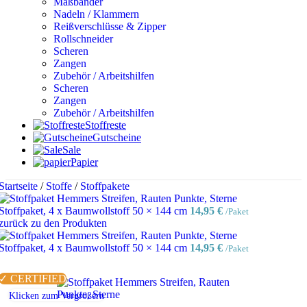
Maßbänder
Nadeln / Klammern
Reißverschlüsse & Zipper
Rollschneider
Scheren
Zangen
Zubehör / Arbeitshilfen
Scheren
Zangen
Zubehör / Arbeitshilfen
Stoffreste
Gutscheine
Sale
Papier
Startseite
/
Stoffe
/
Stoffpakete
Stoffpaket, 4 x Baumwollstoff 50 × 144 cm
14,95
€
/Paket
zurück zu den Produkten
Stoffpaket, 4 x Baumwollstoff 50 × 144 cm
14,95
€
/Paket
✓ CERTIFIED
Klicken zum Vergrößern