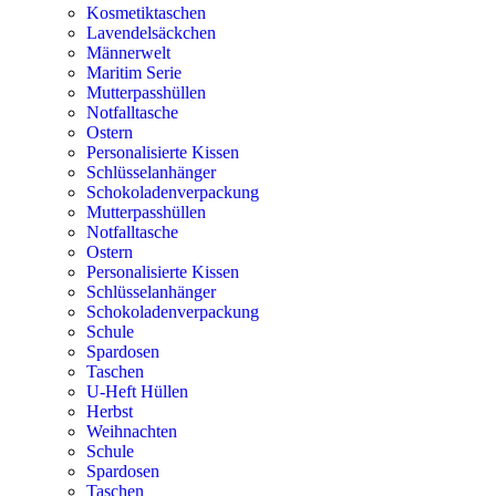
Kosmetiktaschen
Lavendelsäckchen
Männerwelt
Maritim Serie
Mutterpasshüllen
Notfalltasche
Ostern
Personalisierte Kissen
Schlüsselanhänger
Schokoladenverpackung
Mutterpasshüllen
Notfalltasche
Ostern
Personalisierte Kissen
Schlüsselanhänger
Schokoladenverpackung
Schule
Spardosen
Taschen
U-Heft Hüllen
Herbst
Weihnachten
Schule
Spardosen
Taschen