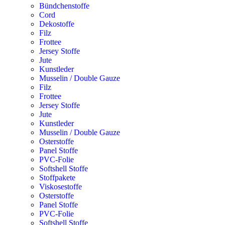
Bündchenstoffe
Cord
Dekostoffe
Filz
Frottee
Jersey Stoffe
Jute
Kunstleder
Musselin / Double Gauze
Filz
Frottee
Jersey Stoffe
Jute
Kunstleder
Musselin / Double Gauze
Osterstoffe
Panel Stoffe
PVC-Folie
Softshell Stoffe
Stoffpakete
Viskosestoffe
Osterstoffe
Panel Stoffe
PVC-Folie
Softshell Stoffe