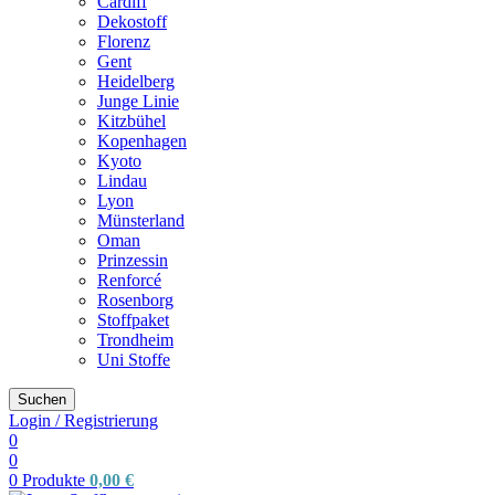
Cardiff
Dekostoff
Florenz
Gent
Heidelberg
Junge Linie
Kitzbühel
Kopenhagen
Kyoto
Lindau
Lyon
Münsterland
Oman
Prinzessin
Renforcé
Rosenborg
Stoffpaket
Trondheim
Uni Stoffe
Suchen
Login / Registrierung
0
0
0
Produkte
0,00
€