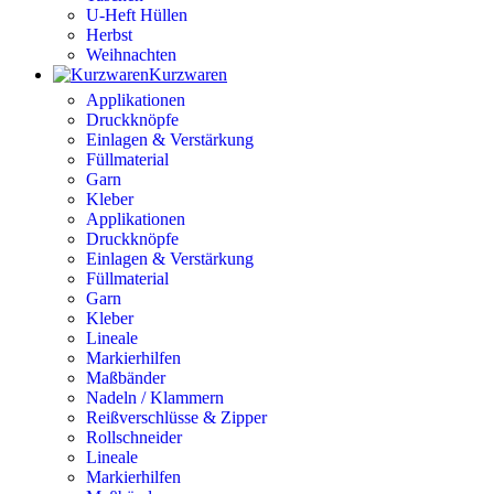
U-Heft Hüllen
Herbst
Weihnachten
Kurzwaren
Applikationen
Druckknöpfe
Einlagen & Verstärkung
Füllmaterial
Garn
Kleber
Applikationen
Druckknöpfe
Einlagen & Verstärkung
Füllmaterial
Garn
Kleber
Lineale
Markierhilfen
Maßbänder
Nadeln / Klammern
Reißverschlüsse & Zipper
Rollschneider
Lineale
Markierhilfen