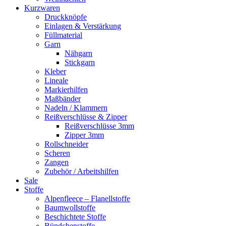
Kurzwaren
Druckknöpfe
Einlagen & Verstärkung
Füllmaterial
Garn
Nähgarn
Stickgarn
Kleber
Lineale
Markierhilfen
Maßbänder
Nadeln / Klammern
Reißverschlüsse & Zipper
Reißverschlüsse 3mm
Zipper 3mm
Rollschneider
Scheren
Zangen
Zubehör / Arbeitshilfen
Sale
Stoffe
Alpenfleece – Flanellstoffe
Baumwollstoffe
Beschichtete Stoffe
Bündchenstoffe