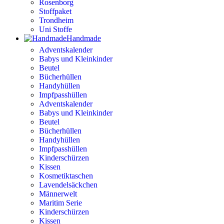
Rosenborg
Stoffpaket
Trondheim
Uni Stoffe
Handmade
Adventskalender
Babys und Kleinkinder
Beutel
Bücherhüllen
Handyhüllen
Impfpasshüllen
Adventskalender
Babys und Kleinkinder
Beutel
Bücherhüllen
Handyhüllen
Impfpasshüllen
Kinderschürzen
Kissen
Kosmetiktaschen
Lavendelsäckchen
Männerwelt
Maritim Serie
Kinderschürzen
Kissen