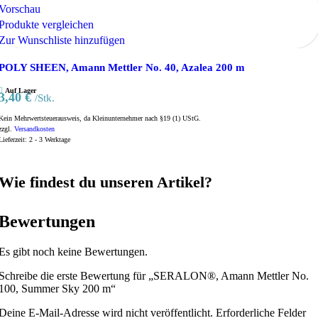
Vorschau
Produkte vergleichen
Zur Wunschliste hinzufügen
POLY SHEEN, Amann Mettler No. 40, Azalea 200 m
Auf Lager
3,40
€
/Stk.
Kein Mehrwertsteuerausweis, da Kleinunternehmer nach §19 (1) UStG.
zzgl.
Versandkosten
Lieferzeit:
2 - 3 Werktage
Wie findest du unseren Artikel?
Bewertungen
Es gibt noch keine Bewertungen.
Schreibe die erste Bewertung für „SERALON®, Amann Mettler No.
100, Summer Sky 200 m“
Deine E-Mail-Adresse wird nicht veröffentlicht.
Erforderliche Felder