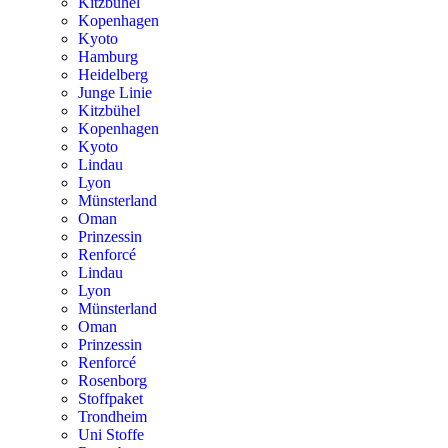
Kitzbühel
Kopenhagen
Kyoto
Hamburg
Heidelberg
Junge Linie
Kitzbühel
Kopenhagen
Kyoto
Lindau
Lyon
Münsterland
Oman
Prinzessin
Renforcé
Lindau
Lyon
Münsterland
Oman
Prinzessin
Renforcé
Rosenborg
Stoffpaket
Trondheim
Uni Stoffe