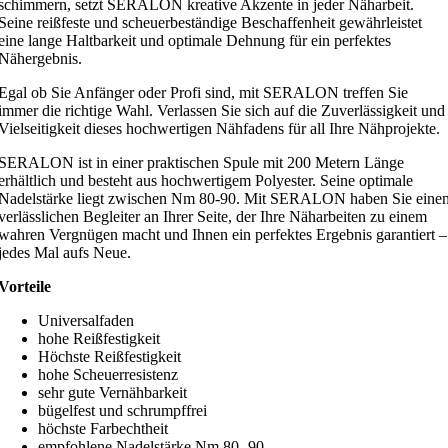
schimmern, setzt SERALON kreative Akzente in jeder Näharbeit.
Seine reißfeste und scheuerbeständige Beschaffenheit gewährleistet
eine lange Haltbarkeit und optimale Dehnung für ein perfektes
Nähergebnis.
Egal ob Sie Anfänger oder Profi sind, mit SERALON treffen Sie
immer die richtige Wahl. Verlassen Sie sich auf die Zuverlässigkeit und
Vielseitigkeit dieses hochwertigen Nähfadens für all Ihre Nähprojekte.
SERALON ist in einer praktischen Spule mit 200 Metern Länge
erhältlich und besteht aus hochwertigem Polyester. Seine optimale
Nadelstärke liegt zwischen Nm 80-90. Mit SERALON haben Sie eine
verlässlichen Begleiter an Ihrer Seite, der Ihre Näharbeiten zu einem
wahren Vergnügen macht und Ihnen ein perfektes Ergebnis garantiert –
jedes Mal aufs Neue.
Vorteile
Universalfaden
hohe Reißfestigkeit
Höchste Reißfestigkeit
hohe Scheuerresistenz
sehr gute Vernähbarkeit
bügelfest und schrumpffrei
höchste Farbechtheit
empfohlene Nadelstärke Nm 80 -90