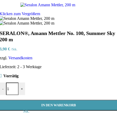
Klicken zum Vergrößern
SERALON®, Amann Mettler No. 100, Summer Sky
200 m
3,90
€
/Stk.
zzgl.
Versandkosten
Lieferzeit:
2 - 3 Werktage
Vorrätig
SERALON®, Amann Mettler No. 100, Summer Sky 200 m Menge
-
+
IN DEN WARENKORB
Stk.