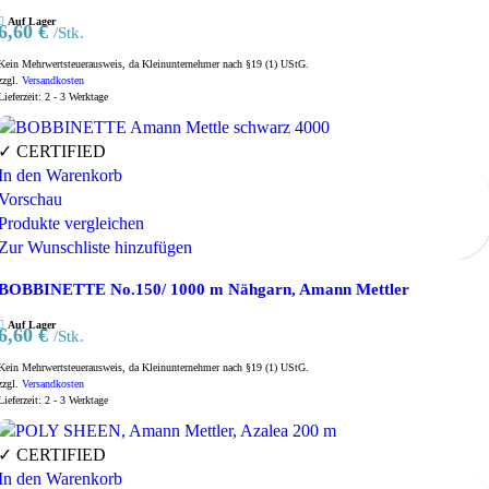
Auf Lager
6,60
€
/Stk.
Kein Mehrwertsteuerausweis, da Kleinunternehmer nach §19 (1) UStG.
zzgl.
Versandkosten
Lieferzeit:
2 - 3 Werktage
✓ CERTIFIED
In den Warenkorb
Vorschau
Produkte vergleichen
Zur Wunschliste hinzufügen
BOBBINETTE No.150/ 1000 m Nähgarn, Amann Mettler
Auf Lager
6,60
€
/Stk.
Kein Mehrwertsteuerausweis, da Kleinunternehmer nach §19 (1) UStG.
zzgl.
Versandkosten
Lieferzeit:
2 - 3 Werktage
✓ CERTIFIED
In den Warenkorb