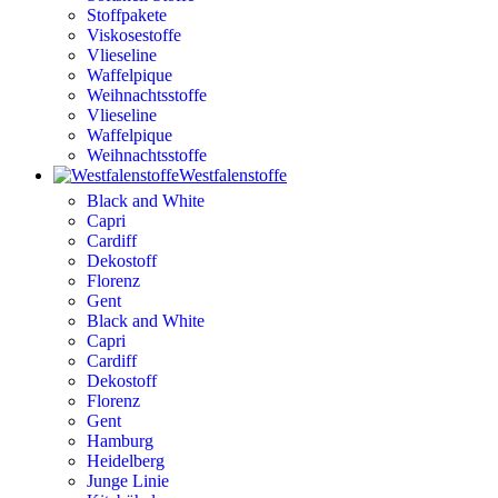
Stoffpakete
Viskosestoffe
Vlieseline
Waffelpique
Weihnachtsstoffe
Vlieseline
Waffelpique
Weihnachtsstoffe
Westfalenstoffe
Black and White
Capri
Cardiff
Dekostoff
Florenz
Gent
Black and White
Capri
Cardiff
Dekostoff
Florenz
Gent
Hamburg
Heidelberg
Junge Linie