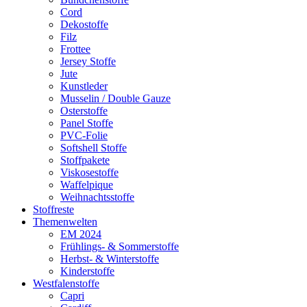
Cord
Dekostoffe
Filz
Frottee
Jersey Stoffe
Jute
Kunstleder
Musselin / Double Gauze
Osterstoffe
Panel Stoffe
PVC-Folie
Softshell Stoffe
Stoffpakete
Viskosestoffe
Waffelpique
Weihnachtsstoffe
Stoffreste
Themenwelten
EM 2024
Frühlings- & Sommerstoffe
Herbst- & Winterstoffe
Kinderstoffe
Westfalenstoffe
Capri