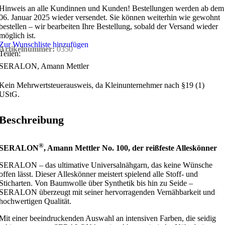
Hinweis an alle Kundinnen und Kunden!
Bestellungen werden ab dem
06. Januar 2025 wieder versendet. Sie können weiterhin wie gewohnt
bestellen – wir bearbeiten Ihre Bestellung, sobald der Versand wieder
möglich ist.
Zur Wunschliste hinzufügen
Artikelnummer:
0350
Teilen:
SERALON, Amann Mettler
Kein Mehrwertsteuerausweis, da Kleinunternehmer nach §19 (1)
UStG.
Beschreibung
®
SERALON
, Amann Mettler No. 100, der reißfeste Alleskönner
SERALON – das ultimative Universalnähgarn, das keine Wünsche
offen lässt. Dieser Alleskönner meistert spielend alle Stoff- und
Sticharten. Von Baumwolle über Synthetik bis hin zu Seide –
SERALON überzeugt mit seiner hervorragenden Vernähbarkeit und
hochwertigen Qualität.
Mit einer beeindruckenden Auswahl an intensiven Farben, die seidig