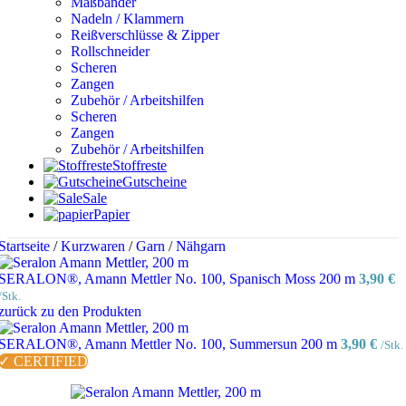
Maßbänder
Nadeln / Klammern
Reißverschlüsse & Zipper
Rollschneider
Scheren
Zangen
Zubehör / Arbeitshilfen
Scheren
Zangen
Zubehör / Arbeitshilfen
Stoffreste
Gutscheine
Sale
Papier
Startseite
/
Kurzwaren
/
Garn
/
Nähgarn
SERALON®, Amann Mettler No. 100, Spanisch Moss 200 m
3,90
€
/Stk.
zurück zu den Produkten
SERALON®, Amann Mettler No. 100, Summersun 200 m
3,90
€
/Stk.
✓ CERTIFIED