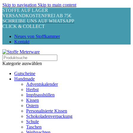
Skip to navigation
Skip to main content
STOFFE AUF LAGER
VERSANDKOSTENFREI AB 75€
SCHREIBE UNS AUF WHATSAPP
CLICK & COLLECT
Neues von Stoffkammer
Kontakt
Kategorie auswählen
Gutscheine
Handmade
Adventskalender
Herbst
Impfpasshüllen
Kissen
Ostern
Personalisierte Kissen
Schokoladenverpackung
Schule
Taschen
Weihnachten