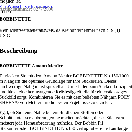
möglich ist.
Zur Wunschliste hinzufügen
Artikelnummer:
0277/2000
Teilen:
BOBBINETTE
Kein Mehrwertsteuerausweis, da Kleinunternehmer nach §19 (1)
UStG.
Beschreibung
BOBBINETTE Amann Mettler
Entdecken Sie mit dem Amann Mettler BOBBINETTE No.150/1000
m Nähgarn die optimale Grundlage für Ihre Stickereien. Dieses
hochwertige Nähgarn ist speziell als Unterfaden zum Sticken konzipier
und bietet eine herausragende Reißfestigkeit, die für ein erstklassiges
Stickbild sorgt. Kombinieren Sie es mit dem beliebten Nähgarn POLY
SHEEN® von Mettler um die besten Ergebnisse zu erzielen.
Egal, ob Sie feine Nähte bei empfindlichen Stoffen oder
Schnittkantenversäuberungen bearbeiten möchten, dieses Stickgarn
meistert jede Herausforderung mühelos. Der Bobbin Fil
Stickunterfaden BOBBINETTE No.150 verfügt über eine Lauflänge