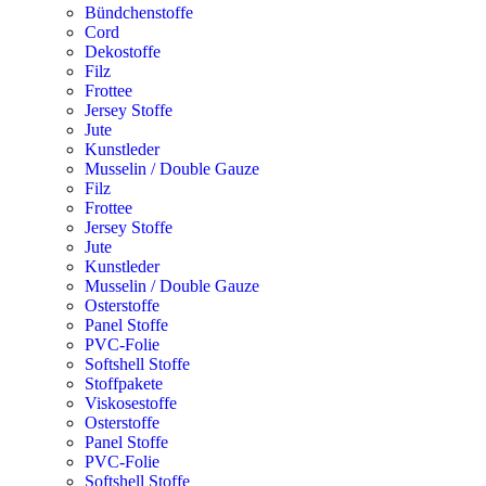
Bündchenstoffe
Cord
Dekostoffe
Filz
Frottee
Jersey Stoffe
Jute
Kunstleder
Musselin / Double Gauze
Filz
Frottee
Jersey Stoffe
Jute
Kunstleder
Musselin / Double Gauze
Osterstoffe
Panel Stoffe
PVC-Folie
Softshell Stoffe
Stoffpakete
Viskosestoffe
Osterstoffe
Panel Stoffe
PVC-Folie
Softshell Stoffe