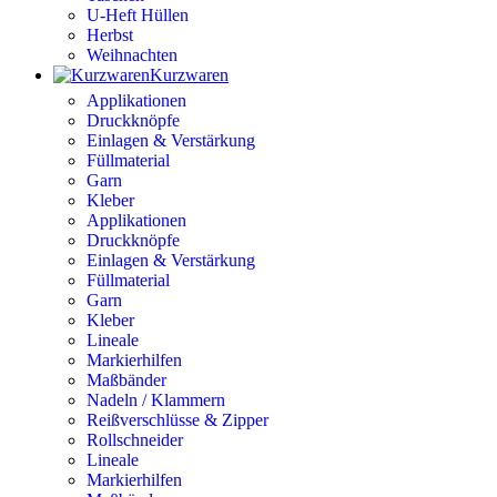
U-Heft Hüllen
Herbst
Weihnachten
Kurzwaren
Applikationen
Druckknöpfe
Einlagen & Verstärkung
Füllmaterial
Garn
Kleber
Applikationen
Druckknöpfe
Einlagen & Verstärkung
Füllmaterial
Garn
Kleber
Lineale
Markierhilfen
Maßbänder
Nadeln / Klammern
Reißverschlüsse & Zipper
Rollschneider
Lineale
Markierhilfen