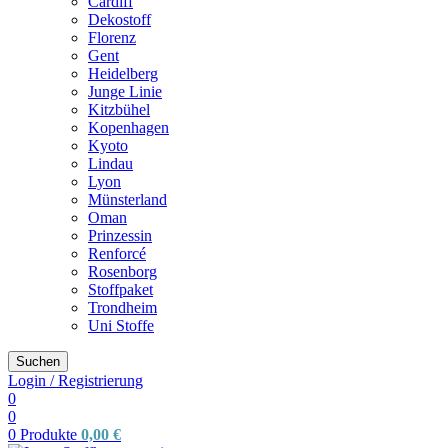
Cardiff
Dekostoff
Florenz
Gent
Heidelberg
Junge Linie
Kitzbühel
Kopenhagen
Kyoto
Lindau
Lyon
Münsterland
Oman
Prinzessin
Renforcé
Rosenborg
Stoffpaket
Trondheim
Uni Stoffe
Suchen
Login / Registrierung
0
0
0
Produkte
0,00
€