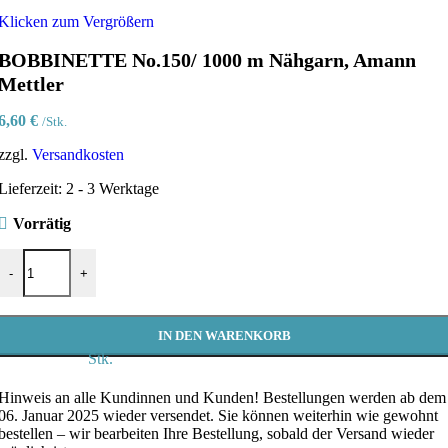
Klicken zum Vergrößern
BOBBINETTE No.150/ 1000 m Nähgarn, Amann
Mettler
6,60
€
/Stk.
zzgl.
Versandkosten
Lieferzeit:
2 - 3 Werktage
Vorrätig
BOBBINETTE No.150/ 1000 m Nähgarn, Amann Mettler Menge
-
+
IN DEN WARENKORB
Stk.
Hinweis an alle Kundinnen und Kunden!
Bestellungen werden ab dem
06. Januar 2025 wieder versendet. Sie können weiterhin wie gewohnt
bestellen – wir bearbeiten Ihre Bestellung, sobald der Versand wieder