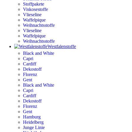
Stoffpakete
Viskosestoffe
Vlieseline
Waffelpique
Weihnachtsstoffe
Vlieseline
Waffelpique
Weihnachtsstoffe
Westfalenstoffe
Black and White
Capri
Cardiff
Dekostoff
Florenz
Gent
Black and White
Capri
Cardiff
Dekostoff
Florenz
Gent
Hamburg
Heidelberg
Junge Linie