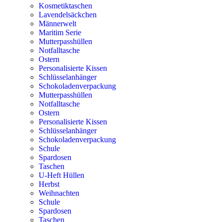
Kosmetiktaschen
Lavendelsäckchen
Männerwelt
Maritim Serie
Mutterpasshüllen
Notfalltasche
Ostern
Personalisierte Kissen
Schlüsselanhänger
Schokoladenverpackung
Mutterpasshüllen
Notfalltasche
Ostern
Personalisierte Kissen
Schlüsselanhänger
Schokoladenverpackung
Schule
Spardosen
Taschen
U-Heft Hüllen
Herbst
Weihnachten
Schule
Spardosen
Taschen