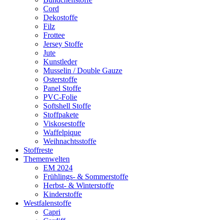
Cord
Dekostoffe
Filz
Frottee
Jersey Stoffe
Jute
Kunstleder
Musselin / Double Gauze
Osterstoffe
Panel Stoffe
PVC-Folie
Softshell Stoffe
Stoffpakete
Viskosestoffe
Waffelpique
Weihnachtsstoffe
Stoffreste
Themenwelten
EM 2024
Frühlings- & Sommerstoffe
Herbst- & Winterstoffe
Kinderstoffe
Westfalenstoffe
Capri