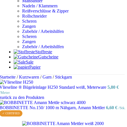
Maßbänder
Nadeln / Klammern
Reißverschlüsse & Zipper
Rollschneider
Scheren
Zangen
Zubehör / Arbeitshilfen
Scheren
Zangen
Zubehör / Arbeitshilfen
Stoffreste
Gutscheine
Sale
Papier
Startseite
/
Kurzwaren
/
Garn
/
Stickgarn
Vlieseline ® Bügeleinlage H250 Standard weiß, Meterware
5,80
€
/Meter
zurück zu den Produkten
BOBBINETTE No.150/ 1000 m Nähgarn, Amann Mettler
6,60
€
/Stk.
✓ CERTIFIED