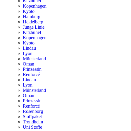
Kitzbühel
Kopenhagen
Kyoto
Hamburg
Heidelberg
Junge Linie
Kitzbühel
Kopenhagen
Kyoto
Lindau
Lyon
Münsterland
Oman
Prinzessin
Renforcé
Lindau
Lyon
Münsterland
Oman
Prinzessin
Renforcé
Rosenborg
Stoffpaket
Trondheim
Uni Stoffe