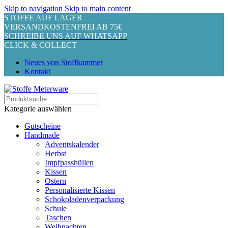
Skip to navigation
Skip to main content
STOFFE AUF LAGER
VERSANDKOSTENFREI AB 75€
SCHREIBE UNS AUF WHATSAPP
CLICK & COLLECT
Neues von Stoffkammer
Kontakt
Kategorie auswählen
Gutscheine
Handmade
Adventskalender
Herbst
Impfpasshüllen
Kissen
Ostern
Personalisierte Kissen
Schokoladenverpackung
Schule
Taschen
Weihnachten