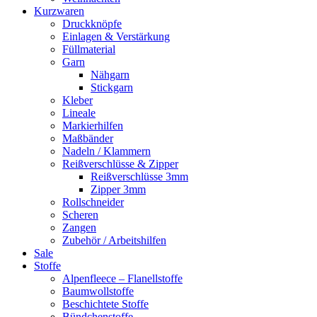
Kurzwaren
Druckknöpfe
Einlagen & Verstärkung
Füllmaterial
Garn
Nähgarn
Stickgarn
Kleber
Lineale
Markierhilfen
Maßbänder
Nadeln / Klammern
Reißverschlüsse & Zipper
Reißverschlüsse 3mm
Zipper 3mm
Rollschneider
Scheren
Zangen
Zubehör / Arbeitshilfen
Sale
Stoffe
Alpenfleece – Flanellstoffe
Baumwollstoffe
Beschichtete Stoffe
Bündchenstoffe