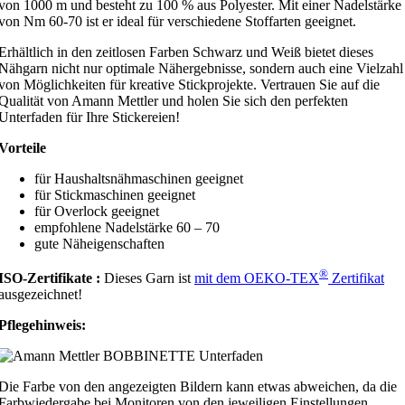
von 1000 m und besteht zu 100 % aus Polyester. Mit einer Nadelstärke
von Nm 60-70 ist er ideal für verschiedene Stoffarten geeignet.
Erhältlich in den zeitlosen Farben Schwarz und Weiß bietet dieses
Nähgarn nicht nur optimale Nähergebnisse, sondern auch eine Vielzahl
von Möglichkeiten für kreative Stickprojekte. Vertrauen Sie auf die
Qualität von Amann Mettler und holen Sie sich den perfekten
Unterfaden für Ihre Stickereien!
Vorteile
für Haushaltsnähmaschinen geeignet
für Stickmaschinen geeignet
für Overlock geeignet
empfohlene Nadelstärke 60 – 70
gute Näheigenschaften
®
ISO-Zertifikate :
Dieses Garn ist
mit dem OEKO-TEX
Zertifikat
ausgezeichnet!
Pflegehinweis:
Die Farbe von den angezeigten Bildern kann etwas abweichen, da die
Farbwiedergabe bei Monitoren von den jeweiligen Einstellungen