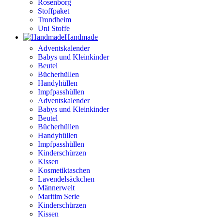
Rosenborg
Stoffpaket
Trondheim
Uni Stoffe
Handmade
Adventskalender
Babys und Kleinkinder
Beutel
Bücherhüllen
Handyhüllen
Impfpasshüllen
Adventskalender
Babys und Kleinkinder
Beutel
Bücherhüllen
Handyhüllen
Impfpasshüllen
Kinderschürzen
Kissen
Kosmetiktaschen
Lavendelsäckchen
Männerwelt
Maritim Serie
Kinderschürzen
Kissen