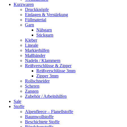
Kurzwaren
Druckknöpfe
Einlagen & Verstärkung
Füllmaterial
Garn
Nähgarn
Stickgarn
Kleber
Lineale
Markierhilfen
Maßbänder
Nadeln / Klammern
Reißverschlüsse & Zipper
Reißverschlüsse 3mm
Zipper 3mm
Rollschneider
Scheren
Zangen
Zubehör / Arbeitshilfen
Sale
Stoffe
Alpenfleece – Flanellstoffe
Baumwollstoffe
Beschichtete Stoffe
Bündchenstoffe