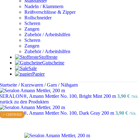
Maßbänder
Nadeln / Klammern
Reißverschlüsse & Zipper
Rollschneider
Scheren
Zangen
Zubehör / Arbeitshilfen
Scheren
Zangen
Zubehör / Arbeitshilfen
Stoffreste
Gutscheine
Sale
Papier
Startseite
/
Kurzwaren
/
Garn
/
Nähgarn
SERALON®, Amann Mettler No. 100, Bright Mint 200 m
3,90
€
/Stk.
zurück zu den Produkten
SERALON®, Amann Mettler No. 100, Dark Gray 200 m
3,90
€
/Stk.
✓ CERTIFIED