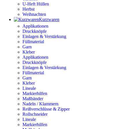
U-Heft Hüllen
Herbst
Weihnachten
Kurzwaren
Applikationen
Druckknöpfe
Einlagen & Verstärkung
Füllmaterial
Garn
Kleber
Applikationen
Druckknöpfe
Einlagen & Verstärkung
Füllmaterial
Garn
Kleber
Lineale
Markierhilfen
Maßbänder
Nadeln / Klammern
Reißverschlüsse & Zipper
Rollschneider
Lineale
Markierhilfen