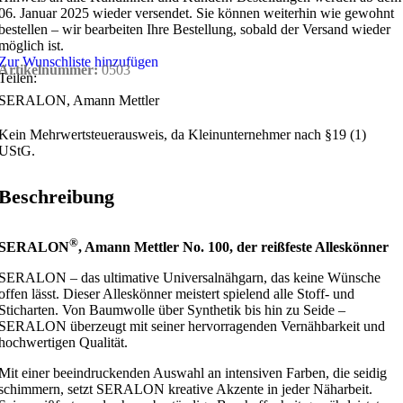
06. Januar 2025 wieder versendet. Sie können weiterhin wie gewohnt
bestellen – wir bearbeiten Ihre Bestellung, sobald der Versand wieder
möglich ist.
Zur Wunschliste hinzufügen
Artikelnummer:
0503
Teilen:
SERALON, Amann Mettler
Kein Mehrwertsteuerausweis, da Kleinunternehmer nach §19 (1)
UStG.
Beschreibung
®
SERALON
, Amann Mettler No. 100, der reißfeste Alleskönner
SERALON – das ultimative Universalnähgarn, das keine Wünsche
offen lässt. Dieser Alleskönner meistert spielend alle Stoff- und
Sticharten. Von Baumwolle über Synthetik bis hin zu Seide –
SERALON überzeugt mit seiner hervorragenden Vernähbarkeit und
hochwertigen Qualität.
Mit einer beeindruckenden Auswahl an intensiven Farben, die seidig
schimmern, setzt SERALON kreative Akzente in jeder Näharbeit.