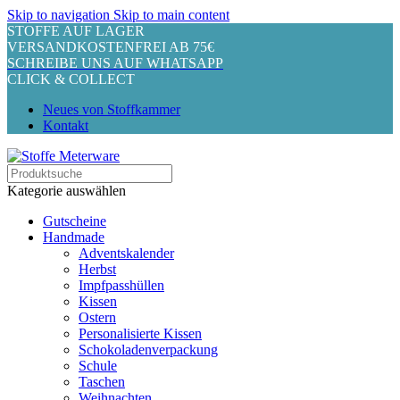
Skip to navigation
Skip to main content
STOFFE AUF LAGER
VERSANDKOSTENFREI AB 75€
SCHREIBE UNS AUF WHATSAPP
CLICK & COLLECT
Neues von Stoffkammer
Kontakt
Kategorie auswählen
Gutscheine
Handmade
Adventskalender
Herbst
Impfpasshüllen
Kissen
Ostern
Personalisierte Kissen
Schokoladenverpackung
Schule
Taschen
Weihnachten