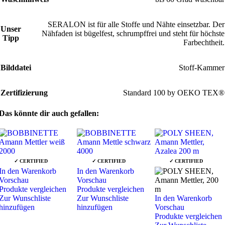
SERALON ist für alle Stoffe und Nähte einsetzbar. Der
Unser
Nähfaden ist bügelfest, schrumpffrei und steht für höchste
Tipp
Farbechtheit.
Bilddatei
Stoff-Kammer
Zertifizierung
Standard 100 by OEKO TEX®
Das könnte dir auch gefallen:
✓ CERTIFIED
✓ CERTIFIED
✓ CERTIFIED
In den Warenkorb
In den Warenkorb
Vorschau
Vorschau
Produkte vergleichen
Produkte vergleichen
Zur Wunschliste
Zur Wunschliste
In den Warenkorb
hinzufügen
hinzufügen
Vorschau
Produkte vergleichen