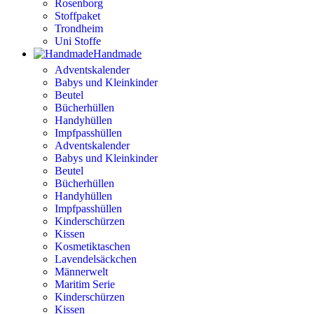
Rosenborg
Stoffpaket
Trondheim
Uni Stoffe
Handmade
Adventskalender
Babys und Kleinkinder
Beutel
Bücherhüllen
Handyhüllen
Impfpasshüllen
Adventskalender
Babys und Kleinkinder
Beutel
Bücherhüllen
Handyhüllen
Impfpasshüllen
Kinderschürzen
Kissen
Kosmetiktaschen
Lavendelsäckchen
Männerwelt
Maritim Serie
Kinderschürzen
Kissen