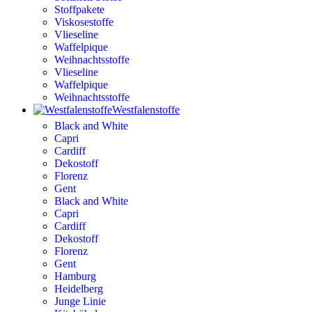
Stoffpakete
Viskosestoffe
Vlieseline
Waffelpique
Weihnachtsstoffe
Vlieseline
Waffelpique
Weihnachtsstoffe
Westfalenstoffe
Black and White
Capri
Cardiff
Dekostoff
Florenz
Gent
Black and White
Capri
Cardiff
Dekostoff
Florenz
Gent
Hamburg
Heidelberg
Junge Linie