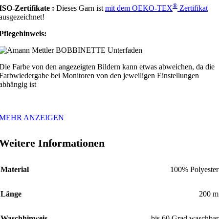
®
ISO-Zertifikate :
Dieses Garn ist
mit dem
OEKO
-TEX
Zertifikat
ausgezeichnet!
Pflegehinweis:
Die Farbe von den angezeigten Bildern kann etwas abweichen, da die
Farbwiedergabe bei Monitoren von den jeweiligen Einstellungen
abhängig ist
MEHR ANZEIGEN
Weitere Informationen
Material
100% Polyester
Länge
200 m
Waschhinweis
bis 60 Grad waschbar