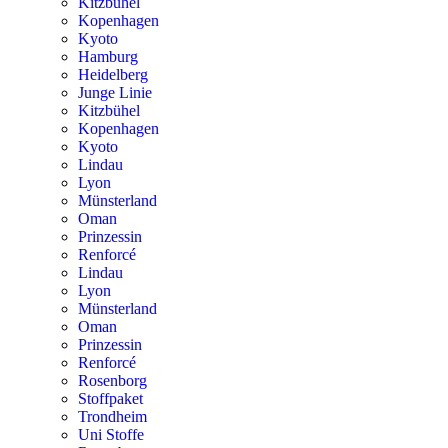
Kitzbühel
Kopenhagen
Kyoto
Hamburg
Heidelberg
Junge Linie
Kitzbühel
Kopenhagen
Kyoto
Lindau
Lyon
Münsterland
Oman
Prinzessin
Renforcé
Lindau
Lyon
Münsterland
Oman
Prinzessin
Renforcé
Rosenborg
Stoffpaket
Trondheim
Uni Stoffe