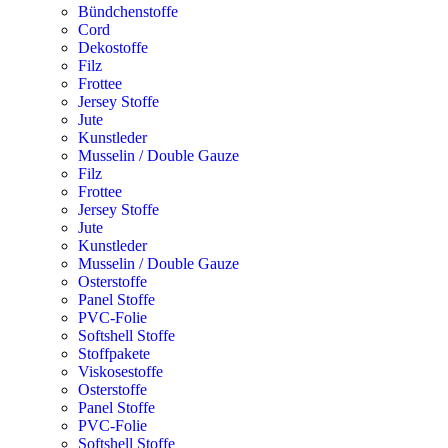
Bündchenstoffe
Cord
Dekostoffe
Filz
Frottee
Jersey Stoffe
Jute
Kunstleder
Musselin / Double Gauze
Filz
Frottee
Jersey Stoffe
Jute
Kunstleder
Musselin / Double Gauze
Osterstoffe
Panel Stoffe
PVC-Folie
Softshell Stoffe
Stoffpakete
Viskosestoffe
Osterstoffe
Panel Stoffe
PVC-Folie
Softshell Stoffe