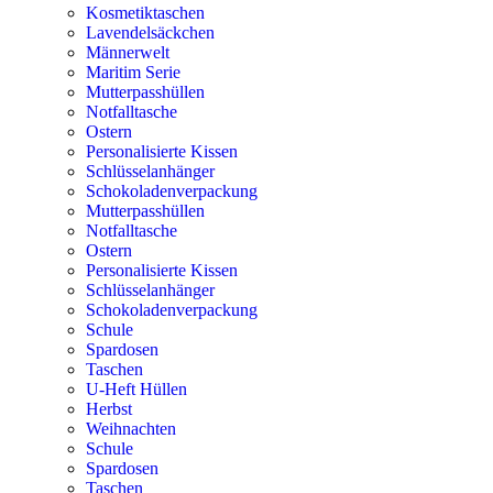
Kosmetiktaschen
Lavendelsäckchen
Männerwelt
Maritim Serie
Mutterpasshüllen
Notfalltasche
Ostern
Personalisierte Kissen
Schlüsselanhänger
Schokoladenverpackung
Mutterpasshüllen
Notfalltasche
Ostern
Personalisierte Kissen
Schlüsselanhänger
Schokoladenverpackung
Schule
Spardosen
Taschen
U-Heft Hüllen
Herbst
Weihnachten
Schule
Spardosen
Taschen