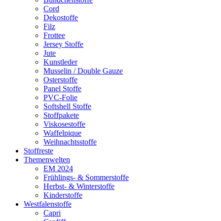
Cord
Dekostoffe
Filz
Frottee
Jersey Stoffe
Jute
Kunstleder
Musselin / Double Gauze
Osterstoffe
Panel Stoffe
PVC-Folie
Softshell Stoffe
Stoffpakete
Viskosestoffe
Waffelpique
Weihnachtsstoffe
Stoffreste
Themenwelten
EM 2024
Frühlings- & Sommerstoffe
Herbst- & Winterstoffe
Kinderstoffe
Westfalenstoffe
Capri