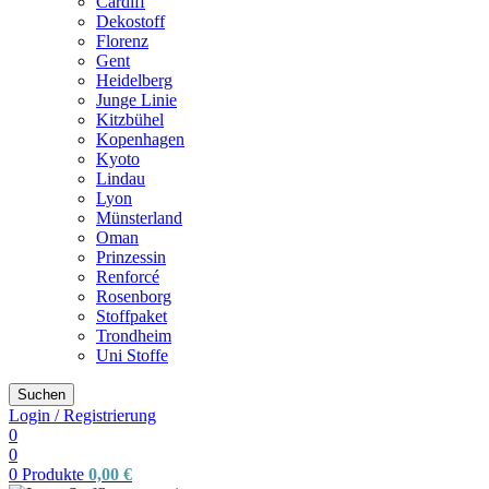
Cardiff
Dekostoff
Florenz
Gent
Heidelberg
Junge Linie
Kitzbühel
Kopenhagen
Kyoto
Lindau
Lyon
Münsterland
Oman
Prinzessin
Renforcé
Rosenborg
Stoffpaket
Trondheim
Uni Stoffe
Suchen
Login / Registrierung
0
0
0
Produkte
0,00
€