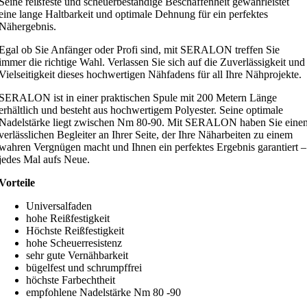
Seine reißfeste und scheuerbeständige Beschaffenheit gewährleistet
eine lange Haltbarkeit und optimale Dehnung für ein perfektes
Nähergebnis.
Egal ob Sie Anfänger oder Profi sind, mit SERALON treffen Sie
immer die richtige Wahl. Verlassen Sie sich auf die Zuverlässigkeit und
Vielseitigkeit dieses hochwertigen Nähfadens für all Ihre Nähprojekte.
SERALON ist in einer praktischen Spule mit 200 Metern Länge
erhältlich und besteht aus hochwertigem Polyester. Seine optimale
Nadelstärke liegt zwischen Nm 80-90. Mit SERALON haben Sie eine
verlässlichen Begleiter an Ihrer Seite, der Ihre Näharbeiten zu einem
wahren Vergnügen macht und Ihnen ein perfektes Ergebnis garantiert –
jedes Mal aufs Neue.
Vorteile
Universalfaden
hohe Reißfestigkeit
Höchste Reißfestigkeit
hohe Scheuerresistenz
sehr gute Vernähbarkeit
bügelfest und schrumpffrei
höchste Farbechtheit
empfohlene Nadelstärke Nm 80 -90