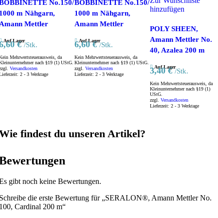
Zur Wunschliste
BOBBINETTE No.150/
BOBBINETTE No.150/
hinzufügen
1000 m Nähgarn,
1000 m Nähgarn,
Amann Mettler
Amann Mettler
POLY SHEEN,
Amann Mettler No.
Auf Lager
Auf Lager
6,60
€
6,60
€
/Stk.
/Stk.
40, Azalea 200 m
Kein Mehrwertsteuerausweis, da
Kein Mehrwertsteuerausweis, da
Kleinunternehmer nach §19 (1) UStG.
Kleinunternehmer nach §19 (1) UStG.
Auf Lager
zzgl.
Versandkosten
zzgl.
Versandkosten
3,40
€
/Stk.
Lieferzeit:
2 - 3 Werktage
Lieferzeit:
2 - 3 Werktage
Kein Mehrwertsteuerausweis, da
Kleinunternehmer nach §19 (1)
UStG.
zzgl.
Versandkosten
Lieferzeit:
2 - 3 Werktage
Wie findest du unseren Artikel?
Bewertungen
Es gibt noch keine Bewertungen.
Schreibe die erste Bewertung für „SERALON®, Amann Mettler No.
100, Cardinal 200 m“