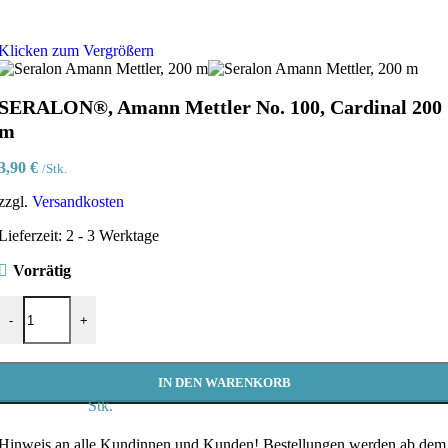
Klicken zum Vergrößern
SERALON®, Amann Mettler No. 100, Cardinal 200
m
3,90
€
/Stk.
zzgl.
Versandkosten
Lieferzeit:
2 - 3 Werktage
Vorrätig
SERALON®, Amann Mettler No. 100, Cardinal 200 m Menge
-
+
IN DEN WARENKORB
Stk.
Hinweis an alle Kundinnen und Kunden!
Bestellungen werden ab dem