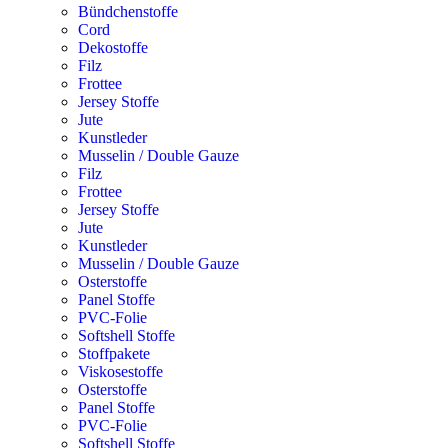
Bündchenstoffe
Cord
Dekostoffe
Filz
Frottee
Jersey Stoffe
Jute
Kunstleder
Musselin / Double Gauze
Filz
Frottee
Jersey Stoffe
Jute
Kunstleder
Musselin / Double Gauze
Osterstoffe
Panel Stoffe
PVC-Folie
Softshell Stoffe
Stoffpakete
Viskosestoffe
Osterstoffe
Panel Stoffe
PVC-Folie
Softshell Stoffe