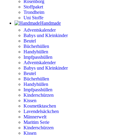
Rosenborg
Stoffpaket
Trondheim
Uni Stoffe
Handmade
Adventskalender
Babys und Kleinkinder
Beutel
Bücherhüllen
Handyhüllen
Impfpasshüllen
Adventskalender
Babys und Kleinkinder
Beutel
Bücherhüllen
Handyhüllen
Impfpasshüllen
Kinderschürzen
Kissen
Kosmetiktaschen
Lavendelsäckchen
Männerwelt
Maritim Serie
Kinderschürzen
Kissen