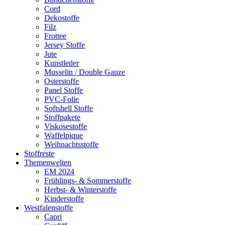
Cord
Dekostoffe
Filz
Frottee
Jersey Stoffe
Jute
Kunstleder
Musselin / Double Gauze
Osterstoffe
Panel Stoffe
PVC-Folie
Softshell Stoffe
Stoffpakete
Viskosestoffe
Waffelpique
Weihnachtsstoffe
Stoffreste
Themenwelten
EM 2024
Frühlings- & Sommerstoffe
Herbst- & Winterstoffe
Kinderstoffe
Westfalenstoffe
Capri