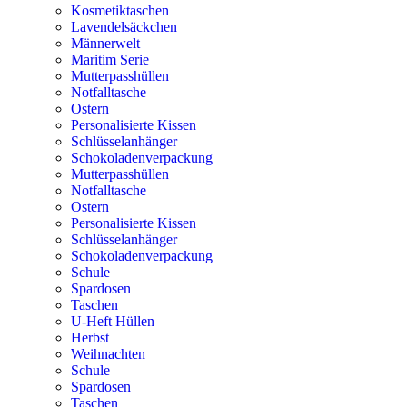
Kosmetiktaschen
Lavendelsäckchen
Männerwelt
Maritim Serie
Mutterpasshüllen
Notfalltasche
Ostern
Personalisierte Kissen
Schlüsselanhänger
Schokoladenverpackung
Mutterpasshüllen
Notfalltasche
Ostern
Personalisierte Kissen
Schlüsselanhänger
Schokoladenverpackung
Schule
Spardosen
Taschen
U-Heft Hüllen
Herbst
Weihnachten
Schule
Spardosen
Taschen