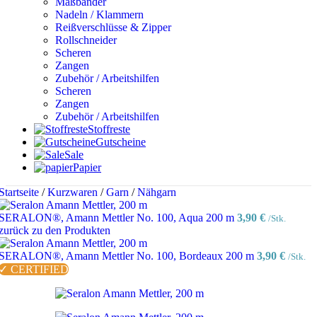
Maßbänder
Nadeln / Klammern
Reißverschlüsse & Zipper
Rollschneider
Scheren
Zangen
Zubehör / Arbeitshilfen
Scheren
Zangen
Zubehör / Arbeitshilfen
Stoffreste
Gutscheine
Sale
Papier
Startseite
/
Kurzwaren
/
Garn
/
Nähgarn
SERALON®, Amann Mettler No. 100, Aqua 200 m
3,90
€
/Stk.
zurück zu den Produkten
SERALON®, Amann Mettler No. 100, Bordeaux 200 m
3,90
€
/Stk.
✓ CERTIFIED