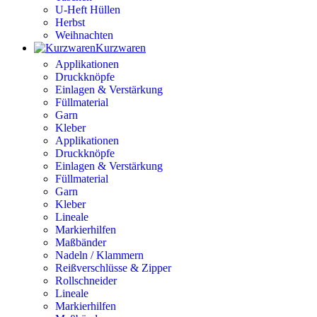
U-Heft Hüllen
Herbst
Weihnachten
Kurzwaren
Applikationen
Druckknöpfe
Einlagen & Verstärkung
Füllmaterial
Garn
Kleber
Applikationen
Druckknöpfe
Einlagen & Verstärkung
Füllmaterial
Garn
Kleber
Lineale
Markierhilfen
Maßbänder
Nadeln / Klammern
Reißverschlüsse & Zipper
Rollschneider
Lineale
Markierhilfen