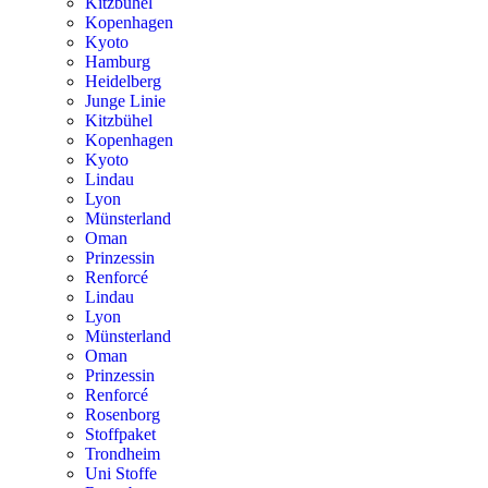
Kitzbühel
Kopenhagen
Kyoto
Hamburg
Heidelberg
Junge Linie
Kitzbühel
Kopenhagen
Kyoto
Lindau
Lyon
Münsterland
Oman
Prinzessin
Renforcé
Lindau
Lyon
Münsterland
Oman
Prinzessin
Renforcé
Rosenborg
Stoffpaket
Trondheim
Uni Stoffe