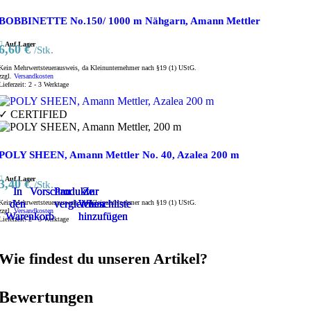
BOBBINETTE No.150/ 1000 m Nähgarn, Amann Mettler
Auf Lager
6,60
€
/Stk.
Kein Mehrwertsteuerausweis, da Kleinunternehmer nach §19 (1) UStG.
zzgl.
Versandkosten
Lieferzeit:
2 - 3 Werktage
✓ CERTIFIED
POLY SHEEN, Amann Mettler No. 40, Azalea 200 m
Auf Lager
3,40
€
/Stk.
In
In
In
Vorschau
Vorschau
Vorschau
Produkte
Produkte
Produkte
Zur
Zur
Zur
den
den
den
vergleichen
vergleichen
vergleichen
Wunschliste
Wunschliste
Wunschliste
Kein Mehrwertsteuerausweis, da Kleinunternehmer nach §19 (1) UStG.
zzgl.
Versandkosten
Warenkorb
Warenkorb
Warenkorb
hinzufügen
hinzufügen
hinzufügen
Lieferzeit:
2 - 3 Werktage
Wie findest du unseren Artikel?
Bewertungen