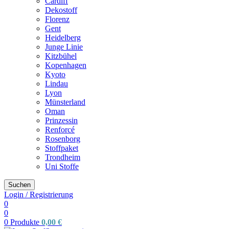
Cardiff
Dekostoff
Florenz
Gent
Heidelberg
Junge Linie
Kitzbühel
Kopenhagen
Kyoto
Lindau
Lyon
Münsterland
Oman
Prinzessin
Renforcé
Rosenborg
Stoffpaket
Trondheim
Uni Stoffe
Suchen
Login / Registrierung
0
0
0
Produkte
0,00
€