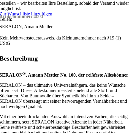
bestellen – wir bearbeiten Ihre Bestellung, sobald der Versand wieder
möglich ist.
Zur Wunschliste hinzufügen
Artikelnummer:
4000
Teilen:
SERALON, Amann Mettler
Kein Mehrwertsteuerausweis, da Kleinunternehmer nach §19 (1)
UStG.
Beschreibung
®
SERALON
, Amann Mettler No. 100, der reißfeste Alleskönner
SERALON – das ultimative Universalnähgarn, das keine Wünsche
offen lässt. Dieser Alleskönner meistert spielend alle Stoff- und
Sticharten. Von Baumwolle über Synthetik bis hin zu Seide –
SERALON überzeugt mit seiner hervorragenden Vernähbarkeit und
hochwertigen Qualität.
Mit einer beeindruckenden Auswahl an intensiven Farben, die seidig
schimmern, setzt SERALON kreative Akzente in jeder Näharbeit.
Seine reißfeste und scheuerbeständige Beschaffenheit gewährleistet
eine lange Haltbarkeit und optimale Dehnung für ein perfektes