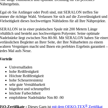
Nähergebnis.
Egal ob Sie Anfänger oder Profi sind, mit SERALON treffen Sie
immer die richtige Wahl. Verlassen Sie sich auf die Zuverlässigkeit und
Vielseitigkeit dieses hochwertigen Nähfadens für all Ihre Nähprojekte.
SERALON ist in einer praktischen Spule mit 200 Metern Länge
erhältlich und besteht aus hochwertigem Polyester. Seine optimale
Nadelstärke liegt zwischen Nm 80-90. Mit SERALON haben Sie eine
verlässlichen Begleiter an Ihrer Seite, der Ihre Näharbeiten zu einem
wahren Vergnügen macht und Ihnen ein perfektes Ergebnis garantiert –
jedes Mal aufs Neue.
Vorteile
Universalfaden
hohe Reißfestigkeit
Höchste Reißfestigkeit
hohe Scheuerresistenz
sehr gute Vernähbarkeit
bügelfest und schrumpffrei
höchste Farbechtheit
empfohlene Nadelstärke Nm 80 -90
®
ISO-Zertifikate :
Dieses Garn ist
mit dem
OEKO
-TEX
Zertifikat