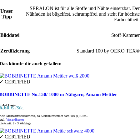
SERALON ist für alle Stoffe und Nähte einsetzbar. Der
Unser
Nähfaden ist bügelfest, schrumpffrei und steht für höchste
Tipp
Farbechtheit.
Bilddatei
Stoff-Kammer
Zertifizierung
Standard 100 by OEKO TEX®
Das könnte dir auch gefallen:
✓ CERTIFIED
BOBBINETTE No.150/ 1000 m Nähgarn, Amann Mettler
Auf Lager
6,60
€
/Stk.
Kein Mehrwertsteuerausweis, da Kleinunternehmer nach §19 (1) UStG.
zzgl.
Versandkosten
Lieferzeit:
2 - 3 Werktage
✓ CERTIFIED