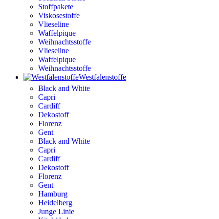
Stoffpakete
Viskosestoffe
Vlieseline
Waffelpique
Weihnachtsstoffe
Vlieseline
Waffelpique
Weihnachtsstoffe
Westfalenstoffe
Black and White
Capri
Cardiff
Dekostoff
Florenz
Gent
Black and White
Capri
Cardiff
Dekostoff
Florenz
Gent
Hamburg
Heidelberg
Junge Linie