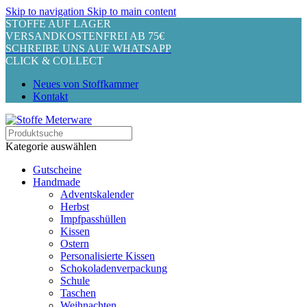
Skip to navigation
Skip to main content
STOFFE AUF LAGER
VERSANDKOSTENFREI AB 75€
SCHREIBE UNS AUF WHATSAPP
CLICK & COLLECT
Neues von Stoffkammer
Kontakt
Kategorie auswählen
Gutscheine
Handmade
Adventskalender
Herbst
Impfpasshüllen
Kissen
Ostern
Personalisierte Kissen
Schokoladenverpackung
Schule
Taschen
Weihnachten