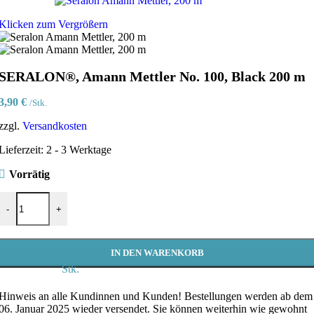
Klicken zum Vergrößern
SERALON®, Amann Mettler No. 100, Black 200 m
3,90
€
/Stk.
zzgl.
Versandkosten
Lieferzeit:
2 - 3 Werktage
Vorrätig
SERALON®, Amann Mettler No. 100, Black 200 m Menge
-
+
IN DEN WARENKORB
Stk.
Hinweis an alle Kundinnen und Kunden!
Bestellungen werden ab dem
06. Januar 2025 wieder versendet. Sie können weiterhin wie gewohnt