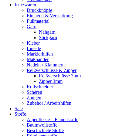
Kurzwaren
Druckknöpfe
Einlagen & Verstärkung
Füllmaterial
Garn
Nähgarn
Stickgarn
Kleber
Lineale
Markierhilfen
Maßbänder
Nadeln / Klammern
Reißverschlüsse & Zipper
Reißverschlüsse 3mm
Zipper 3mm
Rollschneider
Scheren
Zangen
Zubehör / Arbeitshilfen
Sale
Stoffe
Alpenfleece – Flanellstoffe
Baumwollstoffe
Beschichtete Stoffe
Bündchenstoffe