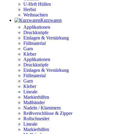
U-Heft Hüllen
Herbst
Weihnachten
Kurzwaren
Applikationen
Druckknöpfe
Einlagen & Verstärkung
Füllmaterial
Garn
Kleber
Applikationen
Druckknöpfe
Einlagen & Verstärkung
Füllmaterial
Garn
Kleber
Lineale
Markierhilfen
Maßbänder
Nadeln / Klammern
Reißverschlüsse & Zipper
Rollschneider
Lineale
Markierhilfen