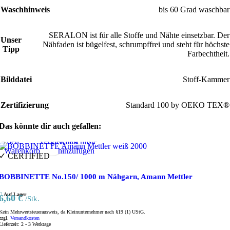
Waschhinweis
bis 60 Grad waschbar
SERALON ist für alle Stoffe und Nähte einsetzbar. Der
Unser
Nähfaden ist bügelfest, schrumpffrei und steht für höchste
Tipp
Farbechtheit.
Bilddatei
Stoff-Kammer
Zertifizierung
Standard 100 by OEKO TEX®
Das könnte dir auch gefallen:
In
Vorschau
Produkte
Zur
den
vergleichen
Wunschliste
Warenkorb
hinzufügen
✓ CERTIFIED
BOBBINETTE No.150/ 1000 m Nähgarn, Amann Mettler
Auf Lager
6,60
€
/Stk.
Kein Mehrwertsteuerausweis, da Kleinunternehmer nach §19 (1) UStG.
zzgl.
Versandkosten
In
Vorschau
Produkte
Zur
Lieferzeit:
2 - 3 Werktage