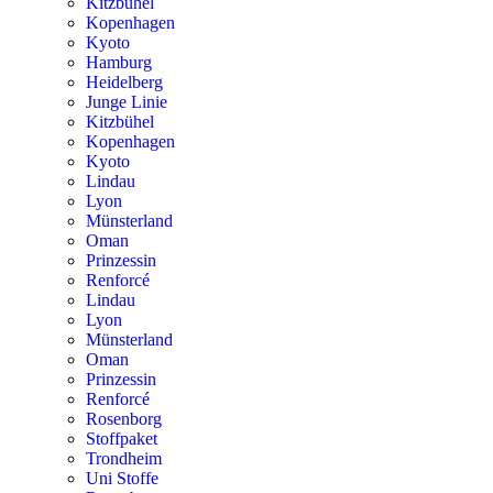
Kitzbühel
Kopenhagen
Kyoto
Hamburg
Heidelberg
Junge Linie
Kitzbühel
Kopenhagen
Kyoto
Lindau
Lyon
Münsterland
Oman
Prinzessin
Renforcé
Lindau
Lyon
Münsterland
Oman
Prinzessin
Renforcé
Rosenborg
Stoffpaket
Trondheim
Uni Stoffe