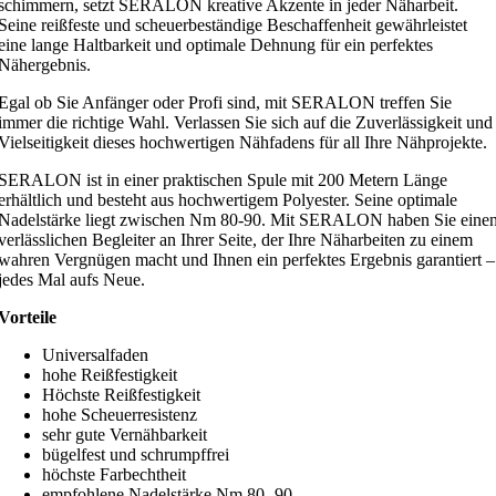
schimmern, setzt SERALON kreative Akzente in jeder Näharbeit.
Seine reißfeste und scheuerbeständige Beschaffenheit gewährleistet
eine lange Haltbarkeit und optimale Dehnung für ein perfektes
Nähergebnis.
Egal ob Sie Anfänger oder Profi sind, mit SERALON treffen Sie
immer die richtige Wahl. Verlassen Sie sich auf die Zuverlässigkeit und
Vielseitigkeit dieses hochwertigen Nähfadens für all Ihre Nähprojekte.
SERALON ist in einer praktischen Spule mit 200 Metern Länge
erhältlich und besteht aus hochwertigem Polyester. Seine optimale
Nadelstärke liegt zwischen Nm 80-90. Mit SERALON haben Sie eine
verlässlichen Begleiter an Ihrer Seite, der Ihre Näharbeiten zu einem
wahren Vergnügen macht und Ihnen ein perfektes Ergebnis garantiert –
jedes Mal aufs Neue.
Vorteile
Universalfaden
hohe Reißfestigkeit
Höchste Reißfestigkeit
hohe Scheuerresistenz
sehr gute Vernähbarkeit
bügelfest und schrumpffrei
höchste Farbechtheit
empfohlene Nadelstärke Nm 80 -90