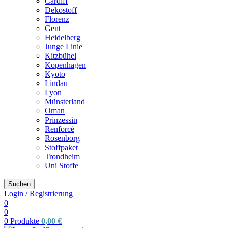
Cardiff
Dekostoff
Florenz
Gent
Heidelberg
Junge Linie
Kitzbühel
Kopenhagen
Kyoto
Lindau
Lyon
Münsterland
Oman
Prinzessin
Renforcé
Rosenborg
Stoffpaket
Trondheim
Uni Stoffe
Suchen
Login / Registrierung
0
0
0
Produkte
0,00
€