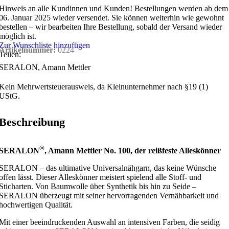
Hinweis an alle Kundinnen und Kunden!
Bestellungen werden ab dem
06. Januar 2025 wieder versendet. Sie können weiterhin wie gewohnt
bestellen – wir bearbeiten Ihre Bestellung, sobald der Versand wieder
möglich ist.
Zur Wunschliste hinzufügen
Artikelnummer:
0224
Teilen:
SERALON, Amann Mettler
Kein Mehrwertsteuerausweis, da Kleinunternehmer nach §19 (1)
UStG.
Beschreibung
®
SERALON
, Amann Mettler No. 100, der reißfeste Alleskönner
SERALON – das ultimative Universalnähgarn, das keine Wünsche
offen lässt. Dieser Alleskönner meistert spielend alle Stoff- und
Sticharten. Von Baumwolle über Synthetik bis hin zu Seide –
SERALON überzeugt mit seiner hervorragenden Vernähbarkeit und
hochwertigen Qualität.
Mit einer beeindruckenden Auswahl an intensiven Farben, die seidig