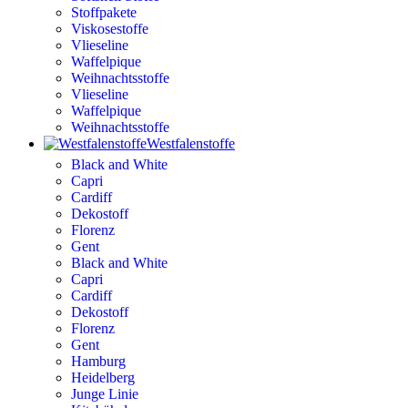
Stoffpakete
Viskosestoffe
Vlieseline
Waffelpique
Weihnachtsstoffe
Vlieseline
Waffelpique
Weihnachtsstoffe
Westfalenstoffe
Black and White
Capri
Cardiff
Dekostoff
Florenz
Gent
Black and White
Capri
Cardiff
Dekostoff
Florenz
Gent
Hamburg
Heidelberg
Junge Linie