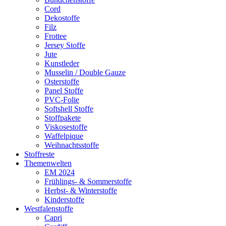
Cord
Dekostoffe
Filz
Frottee
Jersey Stoffe
Jute
Kunstleder
Musselin / Double Gauze
Osterstoffe
Panel Stoffe
PVC-Folie
Softshell Stoffe
Stoffpakete
Viskosestoffe
Waffelpique
Weihnachtsstoffe
Stoffreste
Themenwelten
EM 2024
Frühlings- & Sommerstoffe
Herbst- & Winterstoffe
Kinderstoffe
Westfalenstoffe
Capri