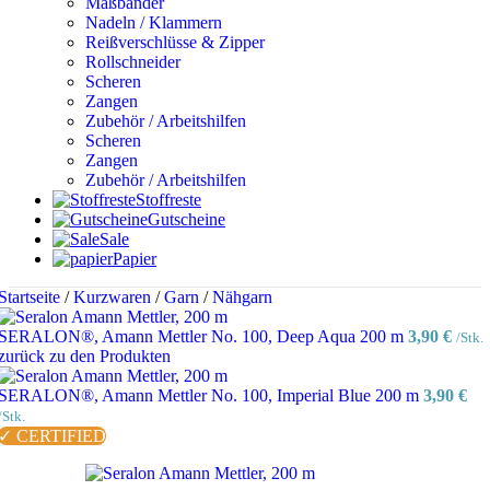
Maßbänder
Nadeln / Klammern
Reißverschlüsse & Zipper
Rollschneider
Scheren
Zangen
Zubehör / Arbeitshilfen
Scheren
Zangen
Zubehör / Arbeitshilfen
Stoffreste
Gutscheine
Sale
Papier
Startseite
/
Kurzwaren
/
Garn
/
Nähgarn
SERALON®, Amann Mettler No. 100, Deep Aqua 200 m
3,90
€
/Stk.
zurück zu den Produkten
SERALON®, Amann Mettler No. 100, Imperial Blue 200 m
3,90
€
/Stk.
✓ CERTIFIED