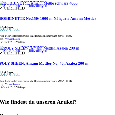
den
vergleichen
Wunschliste
Warenkorb
hinzufügen
✓ CERTIFIED
BOBBINETTE No.150/ 1000 m Nähgarn, Amann Mettler
Auf Lager
6,60
€
/Stk.
Kein Mehrwertsteuerausweis, da Kleinunternehmer nach §19 (1) UStG.
zzgl.
Versandkosten
In
Vorschau
Produkte
Zur
Lieferzeit:
2 - 3 Werktage
den
vergleichen
Wunschliste
Warenkorb
hinzufügen
✓ CERTIFIED
POLY SHEEN, Amann Mettler No. 40, Azalea 200 m
Auf Lager
3,40
€
/Stk.
Kein Mehrwertsteuerausweis, da Kleinunternehmer nach §19 (1) UStG.
zzgl.
Versandkosten
Lieferzeit:
2 - 3 Werktage
Wie findest du unseren Artikel?