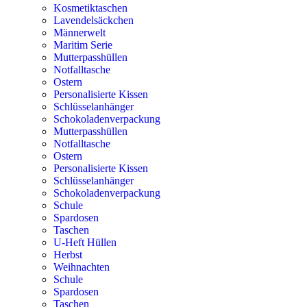
Kosmetiktaschen
Lavendelsäckchen
Männerwelt
Maritim Serie
Mutterpasshüllen
Notfalltasche
Ostern
Personalisierte Kissen
Schlüsselanhänger
Schokoladenverpackung
Mutterpasshüllen
Notfalltasche
Ostern
Personalisierte Kissen
Schlüsselanhänger
Schokoladenverpackung
Schule
Spardosen
Taschen
U-Heft Hüllen
Herbst
Weihnachten
Schule
Spardosen
Taschen