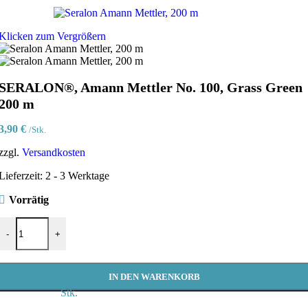
Klicken zum Vergrößern
SERALON®, Amann Mettler No. 100, Grass Green
200 m
3,90
€
/Stk.
zzgl.
Versandkosten
Lieferzeit:
2 - 3 Werktage
Vorrätig
SERALON®, Amann Mettler No. 100, Grass Green 200 m Menge
-
+
IN DEN WARENKORB
Stk.