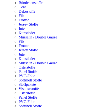
Bündchenstoffe
Cord
Dekostoffe
Filz
Frottee
Jersey Stoffe
Jute
Kunstleder
Musselin / Double Gauze
Filz
Frottee
Jersey Stoffe
Jute
Kunstleder
Musselin / Double Gauze
Osterstoffe
Panel Stoffe
PVC-Folie
Softshell Stoffe
Stoffpakete
Viskosestoffe
Osterstoffe
Panel Stoffe
PVC-Folie
Softshell Stoffe