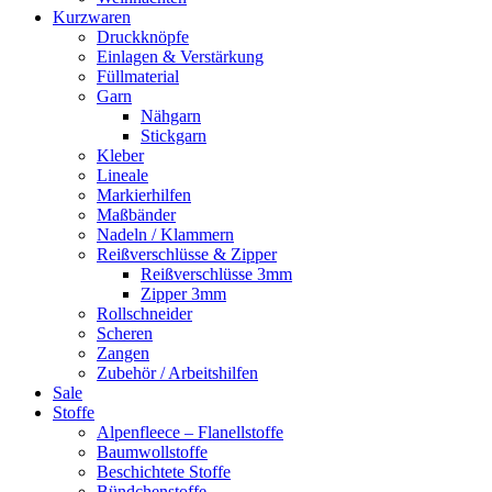
Kurzwaren
Druckknöpfe
Einlagen & Verstärkung
Füllmaterial
Garn
Nähgarn
Stickgarn
Kleber
Lineale
Markierhilfen
Maßbänder
Nadeln / Klammern
Reißverschlüsse & Zipper
Reißverschlüsse 3mm
Zipper 3mm
Rollschneider
Scheren
Zangen
Zubehör / Arbeitshilfen
Sale
Stoffe
Alpenfleece – Flanellstoffe
Baumwollstoffe
Beschichtete Stoffe
Bündchenstoffe