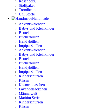
Rosenborg
Stoffpaket
Trondheim
Uni Stoffe
Handmade
Adventskalender
Babys und Kleinkinder
Beutel
Bücherhüllen
Handyhüllen
Impfpasshüllen
Adventskalender
Babys und Kleinkinder
Beutel
Bücherhüllen
Handyhüllen
Impfpasshüllen
Kinderschürzen
Kissen
Kosmetiktaschen
Lavendelsäckchen
Männerwelt
Maritim Serie
Kinderschürzen
Kissen