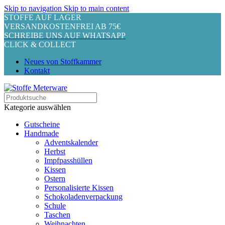
Skip to navigation
Skip to main content
STOFFE AUF LAGER
VERSANDKOSTENFREI AB 75€
SCHREIBE UNS AUF WHATSAPP
CLICK & COLLECT
Neues von Stoffkammer
Kontakt
Kategorie auswählen
Gutscheine
Handmade
Adventskalender
Herbst
Impfpasshüllen
Kissen
Ostern
Personalisierte Kissen
Schokoladenverpackung
Schule
Taschen
Weihnachten