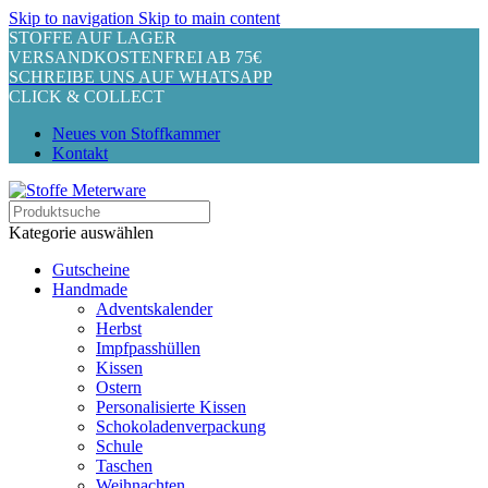
Skip to navigation
Skip to main content
STOFFE AUF LAGER
VERSANDKOSTENFREI AB 75€
SCHREIBE UNS AUF WHATSAPP
CLICK & COLLECT
Neues von Stoffkammer
Kontakt
Kategorie auswählen
Gutscheine
Handmade
Adventskalender
Herbst
Impfpasshüllen
Kissen
Ostern
Personalisierte Kissen
Schokoladenverpackung
Schule
Taschen
Weihnachten