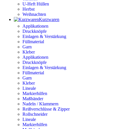
U-Heft Hüllen
Herbst
Weihnachten
Kurzwaren
Applikationen
Druckknöpfe
Einlagen & Verstärkung
Füllmaterial
Garn
Kleber
Applikationen
Druckknöpfe
Einlagen & Verstärkung
Füllmaterial
Garn
Kleber
Lineale
Markierhilfen
Maßbänder
Nadeln / Klammern
Reißverschlüsse & Zipper
Rollschneider
Lineale
Markierhilfen