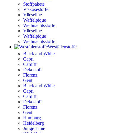
Stoffpakete
Viskosestoffe
Vlieseline
Waffelpique
Weihnachtsstoffe
Vlieseline
Waffelpique
Weihnachtsstoffe
Westfalenstoffe
Black and White
Capri
Cardiff
Dekostoff
Florenz
Gent
Black and White
Capri
Cardiff
Dekostoff
Florenz
Gent
Hamburg
Heidelberg
Junge Linie