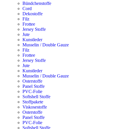
Bündchenstoffe
Cord
Dekostoffe
Filz
Frottee
Jersey Stoffe
Jute
Kunstleder
Musselin / Double Gauze
Filz
Frottee
Jersey Stoffe
Jute
Kunstleder
Musselin / Double Gauze
Osterstoffe
Panel Stoffe
PVC-Folie
Softshell Stoffe
Stoffpakete
Viskosestoffe
Osterstoffe
Panel Stoffe
PVC-Folie
Softshell Stoffe