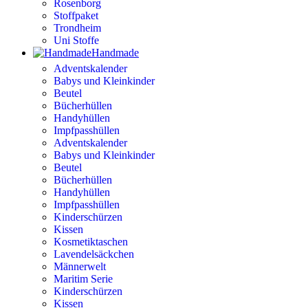
Rosenborg
Stoffpaket
Trondheim
Uni Stoffe
Handmade
Adventskalender
Babys und Kleinkinder
Beutel
Bücherhüllen
Handyhüllen
Impfpasshüllen
Adventskalender
Babys und Kleinkinder
Beutel
Bücherhüllen
Handyhüllen
Impfpasshüllen
Kinderschürzen
Kissen
Kosmetiktaschen
Lavendelsäckchen
Männerwelt
Maritim Serie
Kinderschürzen
Kissen