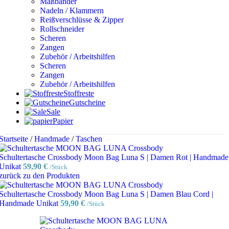
Maßbänder
Nadeln / Klammern
Reißverschlüsse & Zipper
Rollschneider
Scheren
Zangen
Zubehör / Arbeitshilfen
Scheren
Zangen
Zubehör / Arbeitshilfen
Stoffreste
Gutscheine
Sale
Papier
Startseite
/
Handmade
/
Taschen
Schultertasche Crossbody Moon Bag Luna S | Damen Rot | Handmade
Unikat
59,90
€
/Stück
zurück zu den Produkten
Schultertasche Crossbody Moon Bag Luna S | Damen Blau Cord |
Handmade Unikat
59,90
€
/Stück