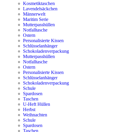
Kosmetiktaschen
Lavendelsäckchen
Männerwelt
Maritim Serie
Mutterpasshüllen
Notfalltasche
Ostern
Personalisierte Kissen
Schlüsselanhänger
Schokoladenverpackung
Mutterpasshüllen
Notfalltasche
Ostern
Personalisierte Kissen
Schlüsselanhänger
Schokoladenverpackung
Schule
Spardosen
Taschen
U-Heft Hüllen
Herbst
Weihnachten
Schule
Spardosen
Taschen