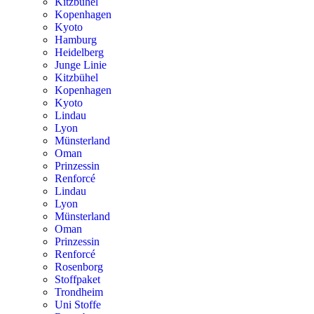
Kitzbühel
Kopenhagen
Kyoto
Hamburg
Heidelberg
Junge Linie
Kitzbühel
Kopenhagen
Kyoto
Lindau
Lyon
Münsterland
Oman
Prinzessin
Renforcé
Lindau
Lyon
Münsterland
Oman
Prinzessin
Renforcé
Rosenborg
Stoffpaket
Trondheim
Uni Stoffe