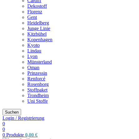
Cardiff
Dekostoff
Florenz
Gent
Heidelberg
Junge Linie
Kitzbühel
Kopenhagen
Kyoto
Lindau
Lyon
Münsterland
Oman
Prinzessin
Renforcé
Rosenborg
Stoffpaket
Trondheim
Uni Stoffe
Suchen
Login / Registrierung
0
0
0
Produkte
0,00
€