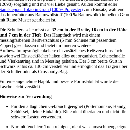
12690) sorgfältig und mit viel Liebe genäht. Außen kommt edler
Samtstepper Tokio in Grau (100 % Polyester)
zum Einsatz, während
das Innenfutter aus Baumwollstoff (100 % Baumwolle) in hellem Grau
mit Raute Muster gearbeitet ist.
Die Schultertasche misst ca.
32 cm in der Breite, 16 cm in der Höhe
und 7 cm in der Tiefe
. Das Hauptfach wird mit einem
messingfarbenen Reißverschluss (5-mm-Schiene mit passendem
Zipper) geschlossen und bietet im Inneren weitere
Aufbewahrungsmöglichkeiten: ein zusätzliches Reißverschlussfach
sowie zwei Einsteckfächer halten alles gut organisiert.
Leiterschnalle
und Vierkantring sind in Messing gehalten
.
Der 3 cm breite Gurt in
Schwarz ist bis ca. 130 cm verstellbar und ermöglicht das Tragen über
der Schulter oder als Crossbody-Bag.
Für eine angenehme Haptik und bessere Formstabilität wurde die
Tasche leicht verstärkt.
Hinweise zur Verwendung
Für den alltäglichen Gebrauch geeignet (Portemonnaie, Handy,
Schlüssel, kleine Einkäufe). Bitte nicht überladen und nicht für
schwere Lasten verwenden.
Nur mit feuchtem Tuch reinigen, nicht waschmaschinengeeignet