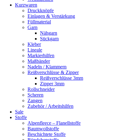
Kurzwaren
Druckknöpfe
Einlagen & Verstärkung
Füllmaterial
Garn
Nähgarn
Stickgarn
Kleber
Lineale
Markierhilfen
Maßbänder
Nadeln / Klammern
Reißverschlüsse & Zipper
Reißverschlüsse 3mm
Zipper 3mm
Rollschneider
Scheren
Zangen
Zubehör / Arbeitshilfen
Sale
Stoffe
Alpenfleece – Flanellstoffe
Baumwollstoffe
Beschichtete Stoffe
Bündchenstoffe