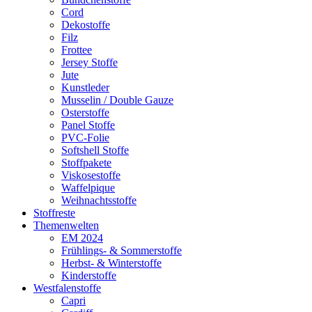
Cord
Dekostoffe
Filz
Frottee
Jersey Stoffe
Jute
Kunstleder
Musselin / Double Gauze
Osterstoffe
Panel Stoffe
PVC-Folie
Softshell Stoffe
Stoffpakete
Viskosestoffe
Waffelpique
Weihnachtsstoffe
Stoffreste
Themenwelten
EM 2024
Frühlings- & Sommerstoffe
Herbst- & Winterstoffe
Kinderstoffe
Westfalenstoffe
Capri