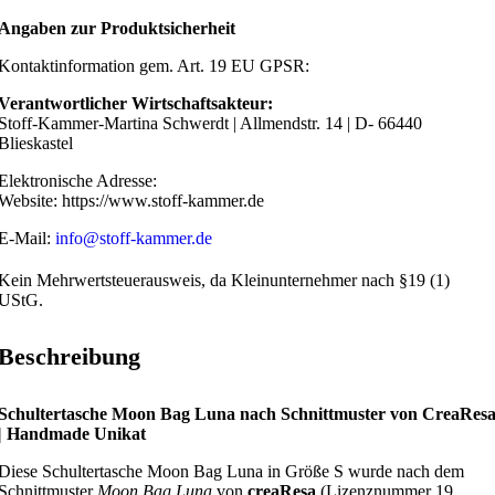
Angaben zur Produktsicherheit
Kontaktinformation gem. Art. 19 EU GPSR:
Verantwortlicher Wirtschaftsakteur:
Stoff-Kammer-Martina Schwerdt | Allmendstr. 14 | D- 66440
Blieskastel
Elektronische Adresse:
Website: https://www.stoff-kammer.de
E-Mail:
info@stoff-kammer.de
Kein Mehrwertsteuerausweis, da Kleinunternehmer nach §19 (1)
UStG.
Beschreibung
Schultertasche Moon Bag Luna nach Schnittmuster von CreaRes
| Handmade Unikat
Diese Schultertasche Moon Bag Luna in Größe S wurde nach dem
Schnittmuster
Moon Bag Luna
von
creaResa
(Lizenznummer 19