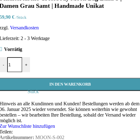
Damen Grau Samt | Handmade Unikat
59,90
€
/Stück
zzgl.
Versandkosten
Lieferzeit:
2 - 3 Werktage
Vorrätig
Schultertasche Crossbody Moon Bag Luna S | Damen Grau Samt | H
-
+
IN DEN WARENKORB
Stück
Hinweis an alle Kundinnen und Kunden!
Bestellungen werden ab dem
06. Januar 2025 wieder versendet. Sie können weiterhin wie gewohnt
bestellen – wir bearbeiten Ihre Bestellung, sobald der Versand wieder
möglich ist.
Zur Wunschliste hinzufügen
Teilen:
Artikelnummer:
MOON-S-002