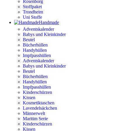
Rosenborg
Stoffpaket
Trondheim
Uni Stoffe
Handmade
Adventskalender
Babys und Kleinkinder
Beutel
Bücherhüllen
Handyhüllen
Impfpasshüllen
Adventskalender
Babys und Kleinkinder
Beutel
Bücherhüllen
Handyhüllen
Impfpasshüllen
Kinderschürzen
Kissen
Kosmetiktaschen
Lavendelsäckchen
Männerwelt
Maritim Serie
Kinderschürzen
Kissen