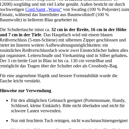
12690) sorgfältig und mit viel Liebe genäht. Außen besticht sie durch
hochwertigen
Cord-Samt „Wanja“
von Swafing (100 % Polyester) zum
Einsatz, während das Innenfutter aus Baumwollstoff (100 %
Baumwolle) in hellerem Blau gearbeitet ist.
Die Schultertasche misst ca.
32 cm in der Breite, 16 cm in der Höhe
und 7 cm in der Tiefe
. Das Hauptfach wird mit einem blauen
Reißverschluss (5-mm-Schiene) mit silbernen Zipper geschlossen und
bietet im Inneren weitere Aufbewahrungsmöglichkeiten: ein
zusätzliches Reißverschlussfach sowie zwei Einsteckfächer halten alles
gut organisiert.
Leiterschnalle und Vierkantring sind in Silber gehalten
.
Der 3 cm breite Gurt in Blau ist bis ca. 130 cm verstellbar und
ermöglicht das Tragen über der Schulter oder als Crossbody-Bag.
Für eine angenehme Haptik und bessere Formstabilität wurde die
Tasche leicht verstärkt.
Hinweise zur Verwendung
Für den alltäglichen Gebrauch geeignet (Portemonnaie, Handy,
Schlüssel, kleine Einkäufe). Bitte nicht überladen und nicht für
schwere Lasten verwenden.
Nur mit feuchtem Tuch reinigen, nicht waschmaschinengeeignet