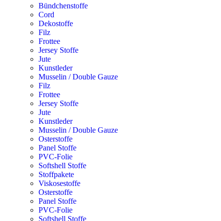
Bündchenstoffe
Cord
Dekostoffe
Filz
Frottee
Jersey Stoffe
Jute
Kunstleder
Musselin / Double Gauze
Filz
Frottee
Jersey Stoffe
Jute
Kunstleder
Musselin / Double Gauze
Osterstoffe
Panel Stoffe
PVC-Folie
Softshell Stoffe
Stoffpakete
Viskosestoffe
Osterstoffe
Panel Stoffe
PVC-Folie
Softshell Stoffe