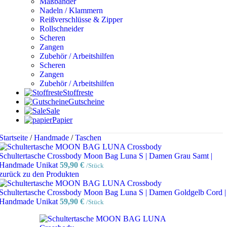
Maßbänder
Nadeln / Klammern
Reißverschlüsse & Zipper
Rollschneider
Scheren
Zangen
Zubehör / Arbeitshilfen
Scheren
Zangen
Zubehör / Arbeitshilfen
Stoffreste
Gutscheine
Sale
Papier
Startseite
/
Handmade
/
Taschen
Schultertasche Crossbody Moon Bag Luna S | Damen Grau Samt |
Handmade Unikat
59,90
€
/Stück
zurück zu den Produkten
Schultertasche Crossbody Moon Bag Luna S | Damen Goldgelb Cord |
Handmade Unikat
59,90
€
/Stück