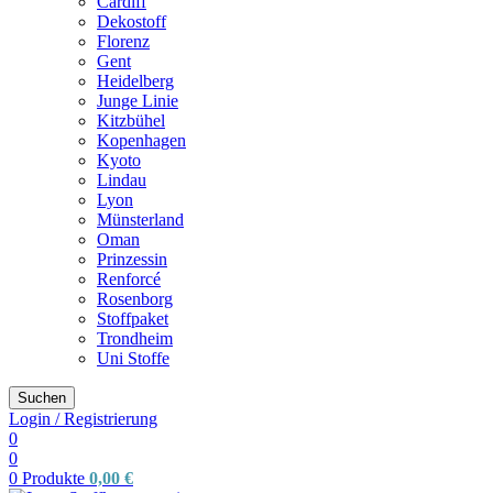
Cardiff
Dekostoff
Florenz
Gent
Heidelberg
Junge Linie
Kitzbühel
Kopenhagen
Kyoto
Lindau
Lyon
Münsterland
Oman
Prinzessin
Renforcé
Rosenborg
Stoffpaket
Trondheim
Uni Stoffe
Suchen
Login / Registrierung
0
0
0
Produkte
0,00
€