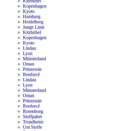
Kitzbühel
Kopenhagen
Kyoto
Hamburg
Heidelberg
Junge Linie
Kitzbühel
Kopenhagen
Kyoto
Lindau
Lyon
Münsterland
Oman
Prinzessin
Renforcé
Lindau
Lyon
Münsterland
Oman
Prinzessin
Renforcé
Rosenborg
Stoffpaket
Trondheim
Uni Stoffe