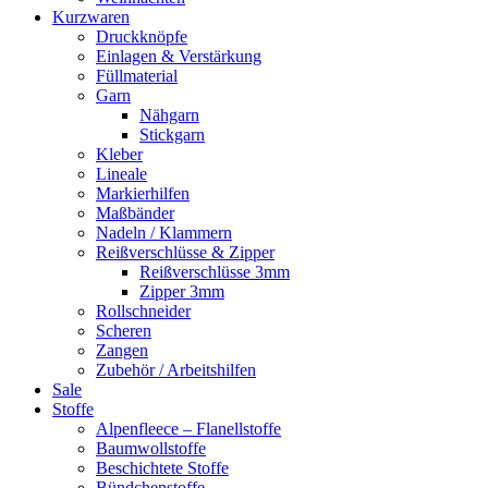
Kurzwaren
Druckknöpfe
Einlagen & Verstärkung
Füllmaterial
Garn
Nähgarn
Stickgarn
Kleber
Lineale
Markierhilfen
Maßbänder
Nadeln / Klammern
Reißverschlüsse & Zipper
Reißverschlüsse 3mm
Zipper 3mm
Rollschneider
Scheren
Zangen
Zubehör / Arbeitshilfen
Sale
Stoffe
Alpenfleece – Flanellstoffe
Baumwollstoffe
Beschichtete Stoffe
Bündchenstoffe