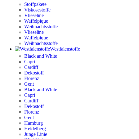
Stoffpakete
Viskosestoffe
Vlieseline
Waffelpique
Weihnachtsstoffe
Vlieseline
Waffelpique
Weihnachtsstoffe
Westfalenstoffe
Black and White
Capri
Cardiff
Dekostoff
Florenz
Gent
Black and White
Capri
Cardiff
Dekostoff
Florenz
Gent
Hamburg
Heidelberg
Junge Linie