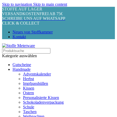
Skip to navigation
Skip to main content
STOFFE AUF LAGER
VERSANDKOSTENFREI AB 75€
SCHREIBE UNS AUF WHATSAPP
CLICK & COLLECT
Neues von Stoffkammer
Kontakt
Kategorie auswählen
Gutscheine
Handmade
Adventskalender
Herbst
Impfpasshüllen
Kissen
Ostern
Personalisierte Kissen
Schokoladenverpackung
Schule
Taschen
Weihnachten