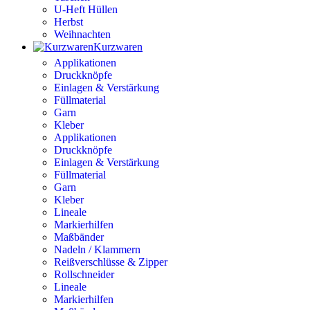
U-Heft Hüllen
Herbst
Weihnachten
Kurzwaren
Applikationen
Druckknöpfe
Einlagen & Verstärkung
Füllmaterial
Garn
Kleber
Applikationen
Druckknöpfe
Einlagen & Verstärkung
Füllmaterial
Garn
Kleber
Lineale
Markierhilfen
Maßbänder
Nadeln / Klammern
Reißverschlüsse & Zipper
Rollschneider
Lineale
Markierhilfen