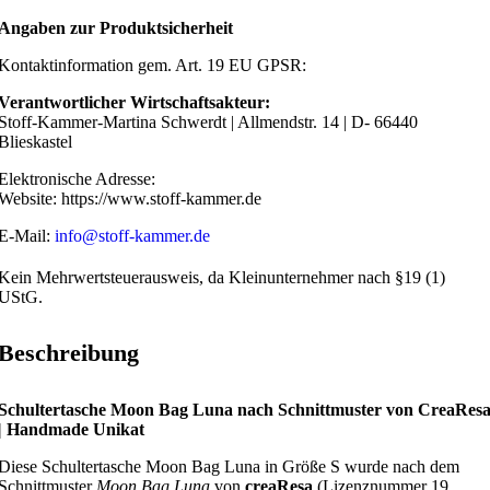
Angaben zur Produktsicherheit
Kontaktinformation gem. Art. 19 EU GPSR:
Verantwortlicher Wirtschaftsakteur:
Stoff-Kammer-Martina Schwerdt | Allmendstr. 14 | D- 66440
Blieskastel
Elektronische Adresse:
Website: https://www.stoff-kammer.de
E-Mail:
info@stoff-kammer.de
Kein Mehrwertsteuerausweis, da Kleinunternehmer nach §19 (1)
UStG.
Beschreibung
Schultertasche Moon Bag Luna nach Schnittmuster von CreaRes
| Handmade Unikat
Diese Schultertasche Moon Bag Luna in Größe S wurde nach dem
Schnittmuster
Moon Bag Luna
von
creaResa
(Lizenznummer 19