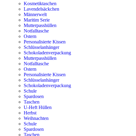
Kosmetiktaschen
Lavendelsäckchen
Männerwelt
Maritim Serie
Mutterpasshüllen
Notfalltasche
Ostern
Personalisierte Kissen
Schlüsselanhänger
Schokoladenverpackung
Mutterpasshüllen
Notfalltasche
Ostern
Personalisierte Kissen
Schlüsselanhänger
Schokoladenverpackung
Schule
Spardosen
Taschen
U-Heft Hüllen
Herbst
Weihnachten
Schule
Spardosen
Taschen