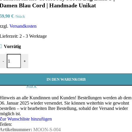
Damen Blau Cord | Handmade Unikat
59,90
€
/Stück
zzgl.
Versandkosten
Lieferzeit:
2 - 3 Werktage
Vorrätig
Schultertasche Crossbody Moon Bag Luna S | Damen Blau Cord | Ha
-
+
IN DEN WARENKORB
Stück
Hinweis an alle Kundinnen und Kunden!
Bestellungen werden ab dem
06. Januar 2025 wieder versendet. Sie können weiterhin wie gewohnt
bestellen – wir bearbeiten Ihre Bestellung, sobald der Versand wieder
möglich ist.
Zur Wunschliste hinzufügen
Teilen:
Artikelnummer:
MOON-S-004