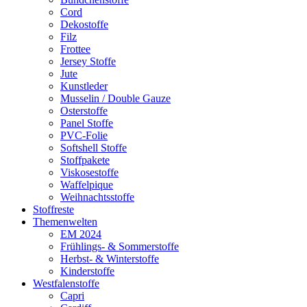
Cord
Dekostoffe
Filz
Frottee
Jersey Stoffe
Jute
Kunstleder
Musselin / Double Gauze
Osterstoffe
Panel Stoffe
PVC-Folie
Softshell Stoffe
Stoffpakete
Viskosestoffe
Waffelpique
Weihnachtsstoffe
Stoffreste
Themenwelten
EM 2024
Frühlings- & Sommerstoffe
Herbst- & Winterstoffe
Kinderstoffe
Westfalenstoffe
Capri