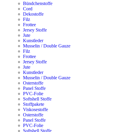
Bündchenstoffe
Cord
Dekostoffe
Filz
Frottee
Jersey Stoffe
Jute
Kunstleder
Musselin / Double Gauze
Filz
Frottee
Jersey Stoffe
Jute
Kunstleder
Musselin / Double Gauze
Osterstoffe
Panel Stoffe
PVC-Folie
Softshell Stoffe
Stoffpakete
Viskosestoffe
Osterstoffe
Panel Stoffe
PVC-Folie
Softshell Stoffe