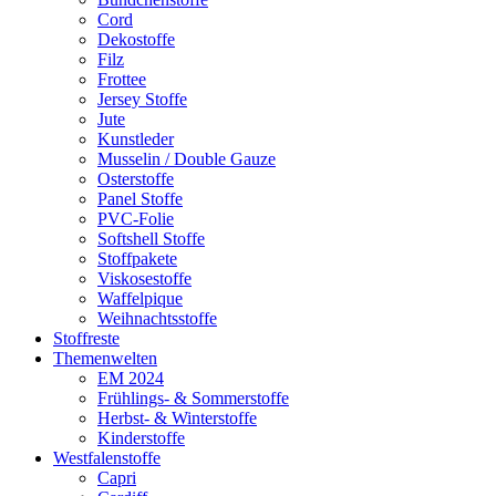
Cord
Dekostoffe
Filz
Frottee
Jersey Stoffe
Jute
Kunstleder
Musselin / Double Gauze
Osterstoffe
Panel Stoffe
PVC-Folie
Softshell Stoffe
Stoffpakete
Viskosestoffe
Waffelpique
Weihnachtsstoffe
Stoffreste
Themenwelten
EM 2024
Frühlings- & Sommerstoffe
Herbst- & Winterstoffe
Kinderstoffe
Westfalenstoffe
Capri