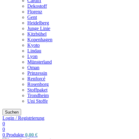
Cardiff
Dekostoff
Florenz
Gent
Heidelberg
Junge Linie
Kitzbühel
Kopenhagen
Kyoto
Lindau
Lyon
Münsterland
Oman
Prinzessin
Renforcé
Rosenborg
Stoffpaket
Trondheim
Uni Stoffe
Suchen
Login / Registrierung
0
0
0
Produkte
0,00
€