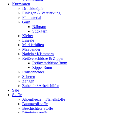
Kurzwaren
Druckknöpfe
Einlagen & Verstärkung
Füllmaterial
Garn
Nähgarn
Stickgarn
Kleber
Lineale
Markierhilfen
Maßbänder
Nadeln / Klammern
Reißverschlüsse & Zipper
Reißverschlüsse 3mm
Zipper 3mm
Rollschneider
Scheren
Zangen
Zubehör / Arbeitshilfen
Sale
Stoffe
Alpenfleece – Flanellstoffe
Baumwollstoffe
Beschichtete Stoffe
Bündchenstoffe