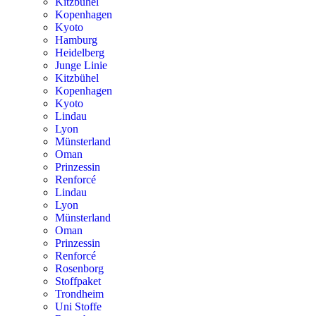
Kitzbühel
Kopenhagen
Kyoto
Hamburg
Heidelberg
Junge Linie
Kitzbühel
Kopenhagen
Kyoto
Lindau
Lyon
Münsterland
Oman
Prinzessin
Renforcé
Lindau
Lyon
Münsterland
Oman
Prinzessin
Renforcé
Rosenborg
Stoffpaket
Trondheim
Uni Stoffe