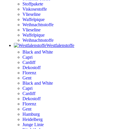
Stoffpakete
Viskosestoffe
Vlieseline
Waffelpique
Weihnachtsstoffe
Vlieseline
Waffelpique
Weihnachtsstoffe
Westfalenstoffe
Black and White
Capri
Cardiff
Dekostoff
Florenz
Gent
Black and White
Capri
Cardiff
Dekostoff
Florenz
Gent
Hamburg
Heidelberg
Junge Linie