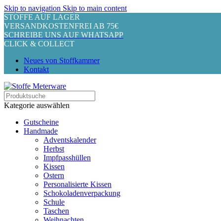
Skip to navigation
Skip to main content
STOFFE AUF LAGER
VERSANDKOSTENFREI AB 75€
SCHREIBE UNS AUF WHATSAPP
CLICK & COLLECT
Neues von Stoffkammer
Kontakt
Kategorie auswählen
Gutscheine
Handmade
Adventskalender
Herbst
Impfpasshüllen
Kissen
Ostern
Personalisierte Kissen
Schokoladenverpackung
Schule
Taschen
Weihnachten