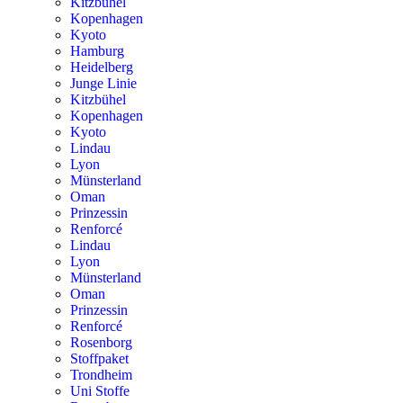
Kitzbühel
Kopenhagen
Kyoto
Hamburg
Heidelberg
Junge Linie
Kitzbühel
Kopenhagen
Kyoto
Lindau
Lyon
Münsterland
Oman
Prinzessin
Renforcé
Lindau
Lyon
Münsterland
Oman
Prinzessin
Renforcé
Rosenborg
Stoffpaket
Trondheim
Uni Stoffe