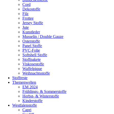
Cord
Dekostoffe
Filz
Frottee
Jersey Stoffe
Jute
Kunstleder
Musselin / Double Gauze
Osterstoffe
Panel Stoffe
PVC-Folie
Softshell Stoffe
Stoffpakete
Viskosestoffe
Waffelpique
Weihnachtsstoffe
Stoffreste
Themenwelten
EM 2024
Frühlings- & Sommerstoffe
Herbst- & Winterstoffe
Kinderstoffe
Westfalenstoffe
Capri