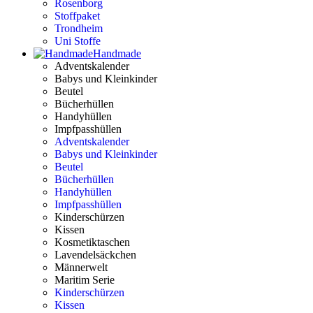
Rosenborg
Stoffpaket
Trondheim
Uni Stoffe
Handmade
Adventskalender
Babys und Kleinkinder
Beutel
Bücherhüllen
Handyhüllen
Impfpasshüllen
Adventskalender
Babys und Kleinkinder
Beutel
Bücherhüllen
Handyhüllen
Impfpasshüllen
Kinderschürzen
Kissen
Kosmetiktaschen
Lavendelsäckchen
Männerwelt
Maritim Serie
Kinderschürzen
Kissen