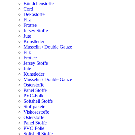
Bündchenstoffe
Cord
Dekostoffe
Filz
Frottee
Jersey Stoffe
Jute
Kunstleder
Musselin / Double Gauze
Filz
Frottee
Jersey Stoffe
Jute
Kunstleder
Musselin / Double Gauze
Osterstoffe
Panel Stoffe
PVC-Folie
Softshell Stoffe
Stoffpakete
Viskosestoffe
Osterstoffe
Panel Stoffe
PVC-Folie
Softshell Stoffe