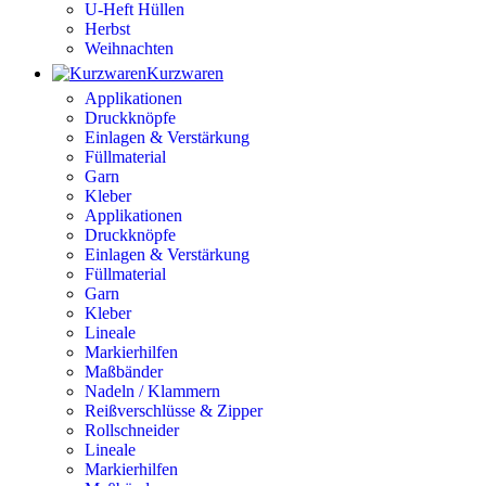
U-Heft Hüllen
Herbst
Weihnachten
Kurzwaren
Applikationen
Druckknöpfe
Einlagen & Verstärkung
Füllmaterial
Garn
Kleber
Applikationen
Druckknöpfe
Einlagen & Verstärkung
Füllmaterial
Garn
Kleber
Lineale
Markierhilfen
Maßbänder
Nadeln / Klammern
Reißverschlüsse & Zipper
Rollschneider
Lineale
Markierhilfen