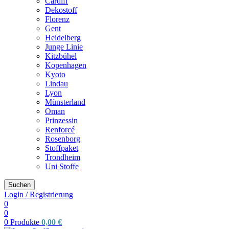
Cardiff
Dekostoff
Florenz
Gent
Heidelberg
Junge Linie
Kitzbühel
Kopenhagen
Kyoto
Lindau
Lyon
Münsterland
Oman
Prinzessin
Renforcé
Rosenborg
Stoffpaket
Trondheim
Uni Stoffe
Suchen
Login / Registrierung
0
0
0
Produkte
0,00
€