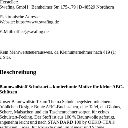
Hersteller:
Swafing GmbH | Bentheimer Str. 175-179 | D-48529 Nordhorn
Elektronische Adresse:
Website: https://www.swafing.de
E-Mail: office@swafing.de
Kein Mehrwertsteuerausweis, da Kleinunternehmer nach §19 (1)
UStG.
Beschreibung
Baumwollstoff Schulstart – kunterbunte Motive für kleine ABC-
Schützen
Unser Baumwollstoff zum Thema Schule begeistert mit einem
fröhlichen Design: Bunte ABC-Buchstaben, eine Tafel, ein Globus,
Schere, Malsachen und ein Taschenrechner sorgen für echtes
Schulstart-Feeling. Der Stoff ist aus 100 % Baumwolle gefertigt,
angenehm leicht und nach STANDARD 100 by OEKO-TEX®
zertifiziert – ideal für Projekte rund um Kinder und Schule.