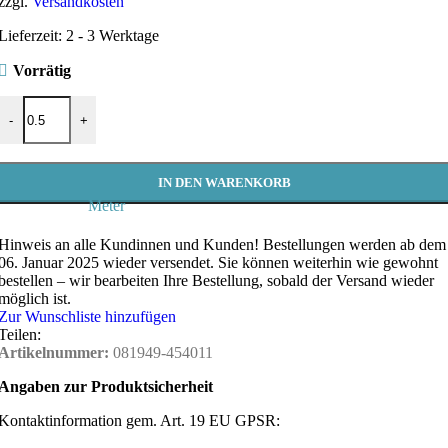
zzgl.
Versandkosten
Lieferzeit:
2 - 3 Werktage
Vorrätig
Baumwollstoff Schule – ABC & Tafel | Kinderstoff für Schulanfan
-
+
IN DEN WARENKORB
Meter
Hinweis an alle Kundinnen und Kunden!
Bestellungen werden ab dem
06. Januar 2025 wieder versendet. Sie können weiterhin wie gewohnt
bestellen – wir bearbeiten Ihre Bestellung, sobald der Versand wieder
möglich ist.
Zur Wunschliste hinzufügen
Teilen:
Artikelnummer:
081949-454011
Angaben zur Produktsicherheit
Kontaktinformation gem. Art. 19 EU GPSR: