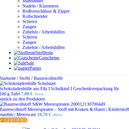
Maßbänder
Nadeln / Klammern
Reißverschlüsse & Zipper
Rollschneider
Scheren
Zangen
Zubehör / Arbeitshilfen
Scheren
Zangen
Zubehör / Arbeitshilfen
Stoffreste
Gutscheine
Sale
Papier
Startseite
/
Stoffe
/
Baumwollstoffe
Schokoladenhülle aus Filz I Schulkind I Geschenkverpackung für
100 g Tafel
7,00
€
/Stück
zurück zu den Produkten
Baumwollstoff Meerespiraten – Stoff mit Kraken & Haien | Kinderstoff
maritim | Meterware
10,70
€
/Meter
✓ CERTIFIED