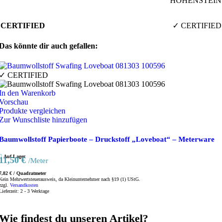
HOHENSTEIN
CERTIFIED
✓ CERTIFIED
Das könnte dir auch gefallen:
✓ CERTIFIED
In den Warenkorb
Vorschau
Produkte vergleichen
Zur Wunschliste hinzufügen
Baumwollstoff Papierboote – Druckstoff „Loveboat“ – Meterware
Auf Lager
11,50
€
/Meter
7,82
€
/
Quadratmeter
Kein Mehrwertsteuerausweis, da Kleinunternehmer nach §19 (1) UStG.
zzgl.
Versandkosten
Lieferzeit:
2 - 3 Werktage
Wie findest du unseren Artikel?