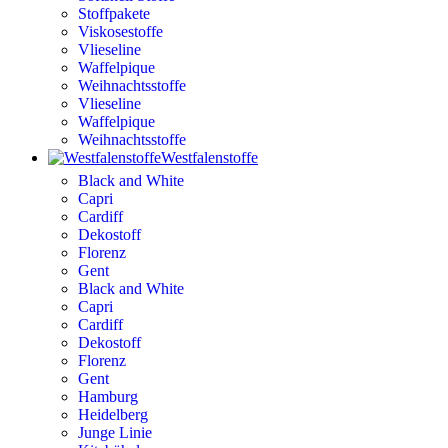
Stoffpakete
Viskosestoffe
Vlieseline
Waffelpique
Weihnachtsstoffe
Vlieseline
Waffelpique
Weihnachtsstoffe
Westfalenstoffe
Black and White
Capri
Cardiff
Dekostoff
Florenz
Gent
Black and White
Capri
Cardiff
Dekostoff
Florenz
Gent
Hamburg
Heidelberg
Junge Linie