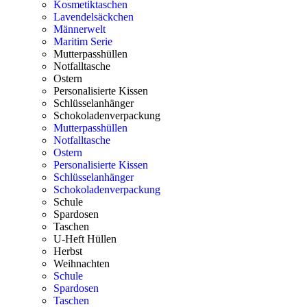
Kosmetiktaschen
Lavendelsäckchen
Männerwelt
Maritim Serie
Mutterpasshüllen
Notfalltasche
Ostern
Personalisierte Kissen
Schlüsselanhänger
Schokoladenverpackung
Mutterpasshüllen
Notfalltasche
Ostern
Personalisierte Kissen
Schlüsselanhänger
Schokoladenverpackung
Schule
Spardosen
Taschen
U-Heft Hüllen
Herbst
Weihnachten
Schule
Spardosen
Taschen