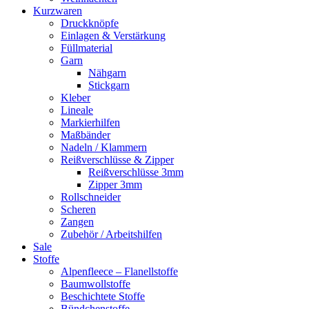
Kurzwaren
Druckknöpfe
Einlagen & Verstärkung
Füllmaterial
Garn
Nähgarn
Stickgarn
Kleber
Lineale
Markierhilfen
Maßbänder
Nadeln / Klammern
Reißverschlüsse & Zipper
Reißverschlüsse 3mm
Zipper 3mm
Rollschneider
Scheren
Zangen
Zubehör / Arbeitshilfen
Sale
Stoffe
Alpenfleece – Flanellstoffe
Baumwollstoffe
Beschichtete Stoffe
Bündchenstoffe