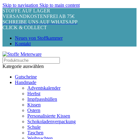
Skip to navigation
Skip to main content
STOFFE AUF LAGER
VERSANDKOSTENFREI AB 75€
SCHREIBE UNS AUF WHATSAPP
CLICK & COLLECT
Neues von Stoffkammer
Kontakt
Kategorie auswählen
Gutscheine
Handmade
Adventskalender
Herbst
Impfpasshüllen
Kissen
Ostern
Personalisierte Kissen
Schokoladenverpackung
Schule
Taschen
Weihnachten