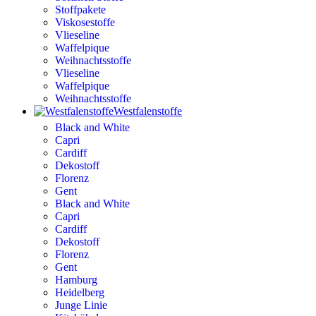
Stoffpakete
Viskosestoffe
Vlieseline
Waffelpique
Weihnachtsstoffe
Vlieseline
Waffelpique
Weihnachtsstoffe
Westfalenstoffe
Black and White
Capri
Cardiff
Dekostoff
Florenz
Gent
Black and White
Capri
Cardiff
Dekostoff
Florenz
Gent
Hamburg
Heidelberg
Junge Linie