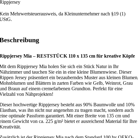
Rippjersey
Kein Mehrwertsteuerausweis, da Kleinunternehmer nach §19 (1)
UStG.
Beschreibung
Rippjersey Mia – RESTSTÜCK 110 x 135 cm für kreative Köpfe
Mit dem Rippjersey Mia holen Sie sich ein Stück Natur in Ihr
Nähzimmer und tauchen Sie ein in eine kleine Blumenwiese. Dieser
Rippen Jersey präsentiert ein bezauberndes Muster aus kleinen Blumen
Mohnblumen und Blättern in zarten Farben wie Gelb, Weinrot, Grau
und Braun auf einem cremefarbenen Grundton. Perfekt für eine
Vielzahl von Nähprojekten!
Dieser hochwertige Rippjersey besteht aus 90% Baumwolle und 10%
Elasthan, was ihn nicht nur angenehm zu tragen macht, sondern auch
eine optimale Passform garantiert. Mit einer Breite von 135 cm und
einem Gewicht von ca. 225 g/m² bietet er ausreichend Material für Ihre
Kreativität.
Zusätzlich ist der Rippjersey Mia nach dem Standard 100 by OEKO-