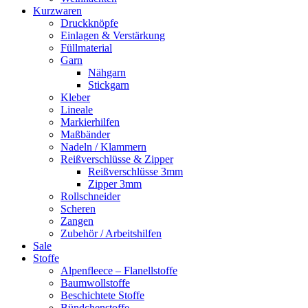
Kurzwaren
Druckknöpfe
Einlagen & Verstärkung
Füllmaterial
Garn
Nähgarn
Stickgarn
Kleber
Lineale
Markierhilfen
Maßbänder
Nadeln / Klammern
Reißverschlüsse & Zipper
Reißverschlüsse 3mm
Zipper 3mm
Rollschneider
Scheren
Zangen
Zubehör / Arbeitshilfen
Sale
Stoffe
Alpenfleece – Flanellstoffe
Baumwollstoffe
Beschichtete Stoffe
Bündchenstoffe