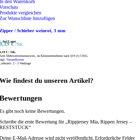
In den Warenkorb
Vorschau
Produkte vergleichen
Zur Wunschliste hinzufügen
Zipper / Schieber weinrot, 3 mm
Auf Lager
0,19
€
/Stk.
0,19
€
/
Stk.
Kein Mehrwertsteuerausweis, da Kleinunternehmer nach §19 (1) UStG.
zzgl.
Versandkosten
Lieferzeit:
2 - 3 Werktage
Wie findest du unseren Artikel?
Bewertungen
Es gibt noch keine Bewertungen.
Schreibe die erste Bewertung für „Rippjersey Mia, Rippen Jersey –
RESTSTÜCK“
Deine E-Mail-Adresse wird nicht veröffentlicht.
Erforderliche Felder