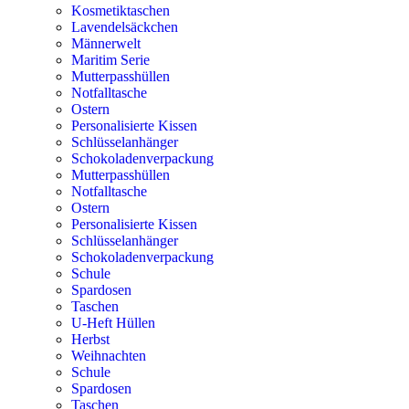
Kosmetiktaschen
Lavendelsäckchen
Männerwelt
Maritim Serie
Mutterpasshüllen
Notfalltasche
Ostern
Personalisierte Kissen
Schlüsselanhänger
Schokoladenverpackung
Mutterpasshüllen
Notfalltasche
Ostern
Personalisierte Kissen
Schlüsselanhänger
Schokoladenverpackung
Schule
Spardosen
Taschen
U-Heft Hüllen
Herbst
Weihnachten
Schule
Spardosen
Taschen