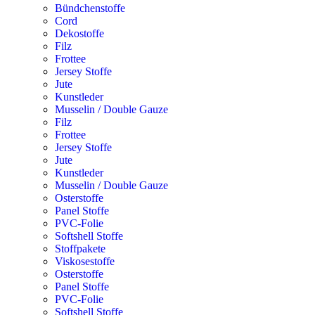
Bündchenstoffe
Cord
Dekostoffe
Filz
Frottee
Jersey Stoffe
Jute
Kunstleder
Musselin / Double Gauze
Filz
Frottee
Jersey Stoffe
Jute
Kunstleder
Musselin / Double Gauze
Osterstoffe
Panel Stoffe
PVC-Folie
Softshell Stoffe
Stoffpakete
Viskosestoffe
Osterstoffe
Panel Stoffe
PVC-Folie
Softshell Stoffe