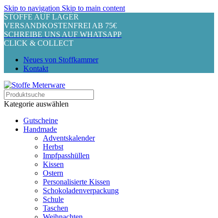
Skip to navigation
Skip to main content
STOFFE AUF LAGER
VERSANDKOSTENFREI AB 75€
SCHREIBE UNS AUF WHATSAPP
CLICK & COLLECT
Neues von Stoffkammer
Kontakt
Kategorie auswählen
Gutscheine
Handmade
Adventskalender
Herbst
Impfpasshüllen
Kissen
Ostern
Personalisierte Kissen
Schokoladenverpackung
Schule
Taschen
Weihnachten