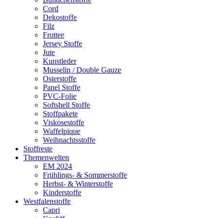
Cord
Dekostoffe
Filz
Frottee
Jersey Stoffe
Jute
Kunstleder
Musselin / Double Gauze
Osterstoffe
Panel Stoffe
PVC-Folie
Softshell Stoffe
Stoffpakete
Viskosestoffe
Waffelpique
Weihnachtsstoffe
Stoffreste
Themenwelten
EM 2024
Frühlings- & Sommerstoffe
Herbst- & Winterstoffe
Kinderstoffe
Westfalenstoffe
Capri