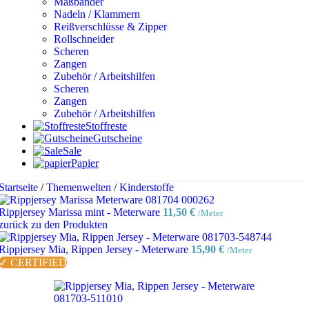
Maßbänder
Nadeln / Klammern
Reißverschlüsse & Zipper
Rollschneider
Scheren
Zangen
Zubehör / Arbeitshilfen
Scheren
Zangen
Zubehör / Arbeitshilfen
Stoffreste
Gutscheine
Sale
Papier
Startseite
/
Themenwelten
/
Kinderstoffe
Rippjersey Marissa mint - Meterware
11,50
€
/Meter
zurück zu den Produkten
Rippjersey Mia, Rippen Jersey - Meterware
15,90
€
/Meter
✓ CERTIFIED