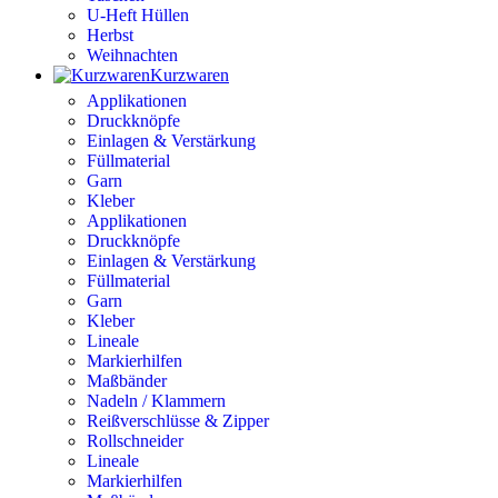
U-Heft Hüllen
Herbst
Weihnachten
Kurzwaren
Applikationen
Druckknöpfe
Einlagen & Verstärkung
Füllmaterial
Garn
Kleber
Applikationen
Druckknöpfe
Einlagen & Verstärkung
Füllmaterial
Garn
Kleber
Lineale
Markierhilfen
Maßbänder
Nadeln / Klammern
Reißverschlüsse & Zipper
Rollschneider
Lineale
Markierhilfen