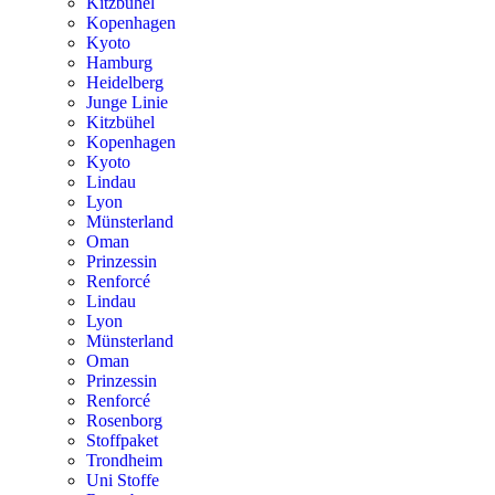
Kitzbühel
Kopenhagen
Kyoto
Hamburg
Heidelberg
Junge Linie
Kitzbühel
Kopenhagen
Kyoto
Lindau
Lyon
Münsterland
Oman
Prinzessin
Renforcé
Lindau
Lyon
Münsterland
Oman
Prinzessin
Renforcé
Rosenborg
Stoffpaket
Trondheim
Uni Stoffe