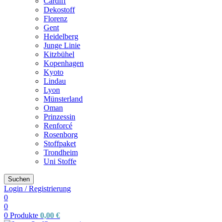
Cardiff
Dekostoff
Florenz
Gent
Heidelberg
Junge Linie
Kitzbühel
Kopenhagen
Kyoto
Lindau
Lyon
Münsterland
Oman
Prinzessin
Renforcé
Rosenborg
Stoffpaket
Trondheim
Uni Stoffe
Suchen
Login / Registrierung
0
0
0
Produkte
0,00
€