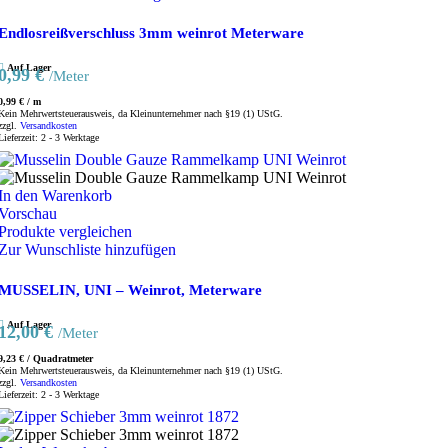
Endlosreißverschluss 3mm weinrot Meterware
Auf Lager
0,99
€
/Meter
0,99
€
/
m
Kein Mehrwertsteuerausweis, da Kleinunternehmer nach §19 (1) UStG.
zzgl.
Versandkosten
Lieferzeit:
2 - 3 Werktage
In den Warenkorb
Vorschau
Produkte vergleichen
Zur Wunschliste hinzufügen
MUSSELIN, UNI – Weinrot, Meterware
Auf Lager
12,00
€
/Meter
9,23
€
/
Quadratmeter
Kein Mehrwertsteuerausweis, da Kleinunternehmer nach §19 (1) UStG.
zzgl.
Versandkosten
Lieferzeit:
2 - 3 Werktage