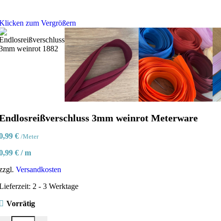
Klicken zum Vergrößern
Endlosreißverschluss 3mm weinrot Meterware
0,99
€
/Meter
0,99
€
/
m
zzgl.
Versandkosten
Lieferzeit:
2 - 3 Werktage
Vorrätig
Endlosreißverschluss 3mm weinrot Meterware Menge