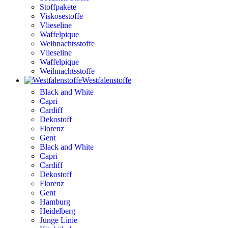
Stoffpakete
Viskosestoffe
Vlieseline
Waffelpique
Weihnachtsstoffe
Vlieseline
Waffelpique
Weihnachtsstoffe
Westfalenstoffe
Black and White
Capri
Cardiff
Dekostoff
Florenz
Gent
Black and White
Capri
Cardiff
Dekostoff
Florenz
Gent
Hamburg
Heidelberg
Junge Linie