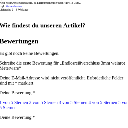
Kein Mehrwertsteuerausweis, da Kleinunternehmer nach §19 (1) UStG.
zzgl.
Versandkosten
Lieferzeit:
2 - 3 Werktage
Wie findest du unseren Artikel?
Bewertungen
Es gibt noch keine Bewertungen.
Schreibe die erste Bewertung für „Endlosreißverschluss 3mm weinrot
Meterware“
Deine E-Mail-Adresse wird nicht veröffentlicht.
Erforderliche Felder
sind mit
*
markiert
Deine Bewertung
*
1 von 5 Sternen
2 von 5 Sternen
3 von 5 Sternen
4 von 5 Sternen
5 vo
5 Sternen
Deine Bewertung
*