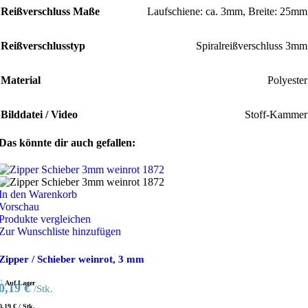
Reißverschluss Maße
Laufschiene: ca. 3mm, Breite: 25mm
Reißverschlusstyp
Spiralreißverschluss 3mm
Material
Polyester
Bilddatei / Video
Stoff-Kammer
Das könnte dir auch gefallen:
In den Warenkorb
Vorschau
Produkte vergleichen
Zur Wunschliste hinzufügen
Zipper / Schieber weinrot, 3 mm
Auf Lager
0,19
€
/Stk.
0,19
€
/
Stk.