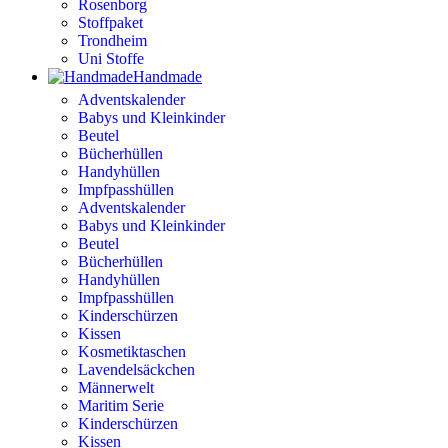
Rosenborg
Stoffpaket
Trondheim
Uni Stoffe
Handmade
Adventskalender
Babys und Kleinkinder
Beutel
Bücherhüllen
Handyhüllen
Impfpasshüllen
Adventskalender
Babys und Kleinkinder
Beutel
Bücherhüllen
Handyhüllen
Impfpasshüllen
Kinderschürzen
Kissen
Kosmetiktaschen
Lavendelsäckchen
Männerwelt
Maritim Serie
Kinderschürzen
Kissen