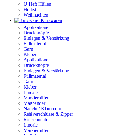
U-Heft Hüllen
Herbst
Weihnachten
Kurzwaren
Applikationen
Druckknöpfe
Einlagen & Verstärkung
Füllmaterial
Garn
Kleber
Applikationen
Druckknöpfe
Einlagen & Verstärkung
Füllmaterial
Garn
Kleber
Lineale
Markierhilfen
Maßbänder
Nadeln / Klammern
Reißverschlüsse & Zipper
Rollschneider
Lineale
Markierhilfen