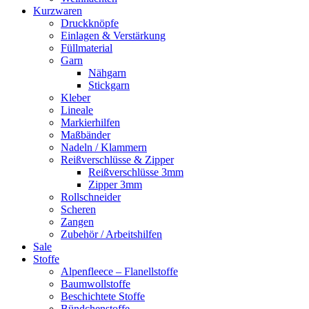
Kurzwaren
Druckknöpfe
Einlagen & Verstärkung
Füllmaterial
Garn
Nähgarn
Stickgarn
Kleber
Lineale
Markierhilfen
Maßbänder
Nadeln / Klammern
Reißverschlüsse & Zipper
Reißverschlüsse 3mm
Zipper 3mm
Rollschneider
Scheren
Zangen
Zubehör / Arbeitshilfen
Sale
Stoffe
Alpenfleece – Flanellstoffe
Baumwollstoffe
Beschichtete Stoffe
Bündchenstoffe