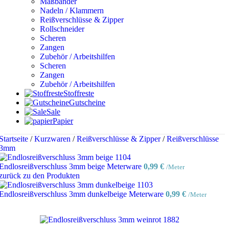
Maßbänder
Nadeln / Klammern
Reißverschlüsse & Zipper
Rollschneider
Scheren
Zangen
Zubehör / Arbeitshilfen
Scheren
Zangen
Zubehör / Arbeitshilfen
Stoffreste
Gutscheine
Sale
Papier
Startseite
/
Kurzwaren
/
Reißverschlüsse & Zipper
/
Reißverschlüsse
3mm
Endlosreißverschluss 3mm beige Meterware
0,99
€
/Meter
zurück zu den Produkten
Endlosreißverschluss 3mm dunkelbeige Meterware
0,99
€
/Meter