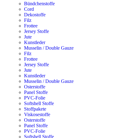
Bündchenstoffe
Cord
Dekostoffe
Filz
Frottee
Jersey Stoffe
Jute
Kunstleder
Musselin / Double Gauze
Filz
Frottee
Jersey Stoffe
Jute
Kunstleder
Musselin / Double Gauze
Osterstoffe
Panel Stoffe
PVC-Folie
Softshell Stoffe
Stoffpakete
Viskosestoffe
Osterstoffe
Panel Stoffe
PVC-Folie
Softshell Stoffe