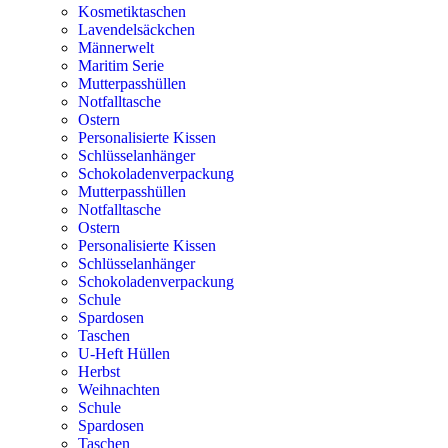
Kosmetiktaschen
Lavendelsäckchen
Männerwelt
Maritim Serie
Mutterpasshüllen
Notfalltasche
Ostern
Personalisierte Kissen
Schlüsselanhänger
Schokoladenverpackung
Mutterpasshüllen
Notfalltasche
Ostern
Personalisierte Kissen
Schlüsselanhänger
Schokoladenverpackung
Schule
Spardosen
Taschen
U-Heft Hüllen
Herbst
Weihnachten
Schule
Spardosen
Taschen