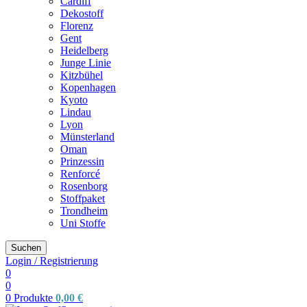
Cardiff
Dekostoff
Florenz
Gent
Heidelberg
Junge Linie
Kitzbühel
Kopenhagen
Kyoto
Lindau
Lyon
Münsterland
Oman
Prinzessin
Renforcé
Rosenborg
Stoffpaket
Trondheim
Uni Stoffe
Suchen
Login / Registrierung
0
0
0
Produkte
0,00
€