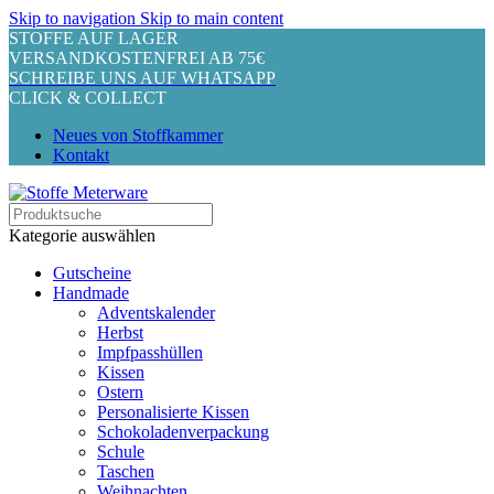
Skip to navigation
Skip to main content
STOFFE AUF LAGER
VERSANDKOSTENFREI AB 75€
SCHREIBE UNS AUF WHATSAPP
CLICK & COLLECT
Neues von Stoffkammer
Kontakt
Kategorie auswählen
Gutscheine
Handmade
Adventskalender
Herbst
Impfpasshüllen
Kissen
Ostern
Personalisierte Kissen
Schokoladenverpackung
Schule
Taschen
Weihnachten