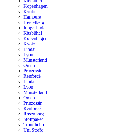
Kitzbühel
Kopenhagen
Kyoto
Hamburg
Heidelberg
Junge Linie
Kitzbühel
Kopenhagen
Kyoto
Lindau
Lyon
Münsterland
Oman
Prinzessin
Renforcé
Lindau
Lyon
Münsterland
Oman
Prinzessin
Renforcé
Rosenborg
Stoffpaket
Trondheim
Uni Stoffe