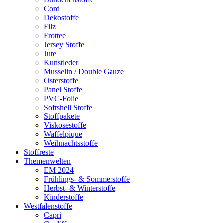
Cord
Dekostoffe
Filz
Frottee
Jersey Stoffe
Jute
Kunstleder
Musselin / Double Gauze
Osterstoffe
Panel Stoffe
PVC-Folie
Softshell Stoffe
Stoffpakete
Viskosestoffe
Waffelpique
Weihnachtsstoffe
Stoffreste
Themenwelten
EM 2024
Frühlings- & Sommerstoffe
Herbst- & Winterstoffe
Kinderstoffe
Westfalenstoffe
Capri