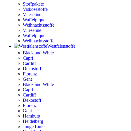
Stoffpakete
Viskosestoffe
Vlieseline
Waffelpique
Weihnachtsstoffe
Vlieseline
Waffelpique
Weihnachtsstoffe
Westfalenstoffe
Black and White
Capri
Cardiff
Dekostoff
Florenz
Gent
Black and White
Capri
Cardiff
Dekostoff
Florenz
Gent
Hamburg
Heidelberg
Junge Linie