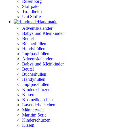
Rosenborg
Stoffpaket
Trondheim
Uni Stoffe
Handmade
Adventskalender
Babys und Kleinkinder
Beutel
Bücherhüllen
Handyhüllen
Impfpasshüllen
Adventskalender
Babys und Kleinkinder
Beutel
Bücherhüllen
Handyhüllen
Impfpasshüllen
Kinderschürzen
Kissen
Kosmetiktaschen
Lavendelsäckchen
Männerwelt
Maritim Serie
Kinderschürzen
Kissen