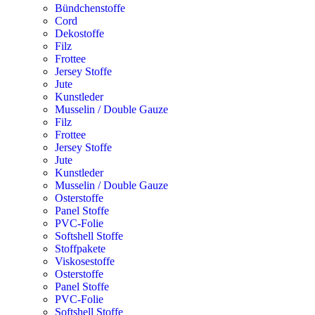
Bündchenstoffe
Cord
Dekostoffe
Filz
Frottee
Jersey Stoffe
Jute
Kunstleder
Musselin / Double Gauze
Filz
Frottee
Jersey Stoffe
Jute
Kunstleder
Musselin / Double Gauze
Osterstoffe
Panel Stoffe
PVC-Folie
Softshell Stoffe
Stoffpakete
Viskosestoffe
Osterstoffe
Panel Stoffe
PVC-Folie
Softshell Stoffe