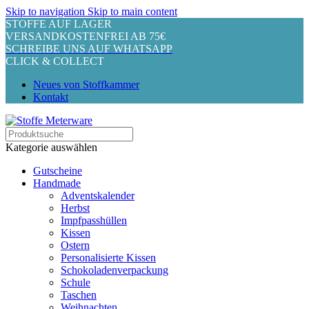
Skip to navigation
Skip to main content
STOFFE AUF LAGER
VERSANDKOSTENFREI AB 75€
SCHREIBE UNS AUF WHATSAPP
CLICK & COLLECT
Neues von Stoffkammer
Kontakt
Kategorie auswählen
Gutscheine
Handmade
Adventskalender
Herbst
Impfpasshüllen
Kissen
Ostern
Personalisierte Kissen
Schokoladenverpackung
Schule
Taschen
Weihnachten