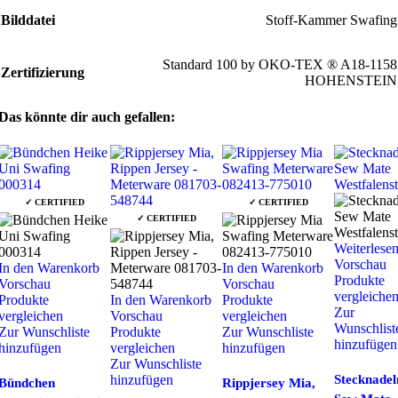
Bilddatei
Stoff-Kammer Swafing
Standard 100 by OKO-TEX ® A18-1158
Zertifizierung
HOHENSTEIN
Das könnte dir auch gefallen:
✓ CERTIFIED
✓ CERTIFIED
✓ CERTIFIED
Weiterlese
Vorschau
In den Warenkorb
In den Warenkorb
Produkte
Vorschau
Vorschau
vergleiche
Produkte
In den Warenkorb
Produkte
Zur
vergleichen
Vorschau
vergleichen
Wunschlist
Zur Wunschliste
Produkte
Zur Wunschliste
hinzufügen
hinzufügen
vergleichen
hinzufügen
Zur Wunschliste
hinzufügen
Stecknadel
Bündchen
Rippjersey Mia,