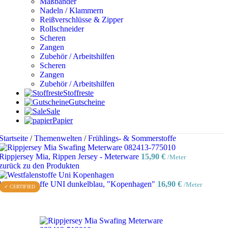
Maßbänder
Nadeln / Klammern
Reißverschlüsse & Zipper
Rollschneider
Scheren
Zangen
Zubehör / Arbeitshilfen
Scheren
Zangen
Zubehör / Arbeitshilfen
Stoffreste
Gutscheine
Sale
Papier
Startseite
/
Themenwelten
/
Frühlings- & Sommerstoffe
Rippjersey Mia, Rippen Jersey - Meterware
15,90
€
/Meter
zurück zu den Produkten
Westfalenstoffe UNI dunkelblau, "Kopenhagen"
16,90
€
/Meter
✓ CERTIFIED