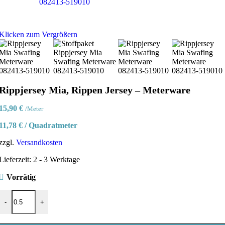
Klicken zum Vergrößern
Rippjersey Mia, Rippen Jersey – Meterware
15,90
€
/Meter
11,78
€
/
Quadratmeter
zzgl.
Versandkosten
Lieferzeit:
2 - 3 Werktage
Vorrätig
Rippjersey Mia, Rippen Jersey - Meterware Menge
-
+