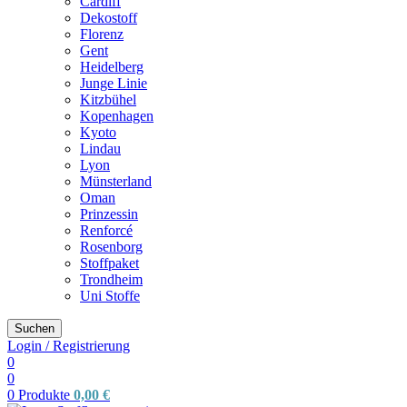
Cardiff
Dekostoff
Florenz
Gent
Heidelberg
Junge Linie
Kitzbühel
Kopenhagen
Kyoto
Lindau
Lyon
Münsterland
Oman
Prinzessin
Renforcé
Rosenborg
Stoffpaket
Trondheim
Uni Stoffe
Suchen
Login / Registrierung
0
0
0
Produkte
0,00
€