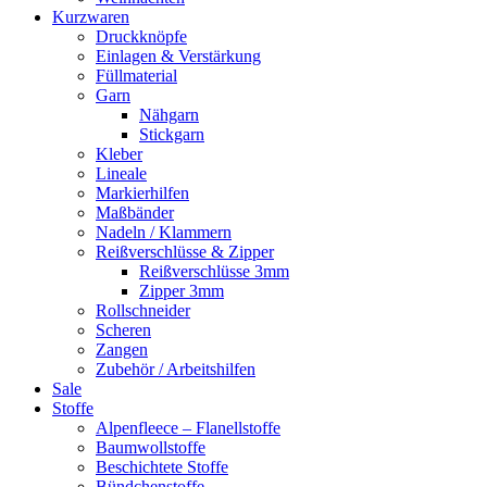
Kurzwaren
Druckknöpfe
Einlagen & Verstärkung
Füllmaterial
Garn
Nähgarn
Stickgarn
Kleber
Lineale
Markierhilfen
Maßbänder
Nadeln / Klammern
Reißverschlüsse & Zipper
Reißverschlüsse 3mm
Zipper 3mm
Rollschneider
Scheren
Zangen
Zubehör / Arbeitshilfen
Sale
Stoffe
Alpenfleece – Flanellstoffe
Baumwollstoffe
Beschichtete Stoffe
Bündchenstoffe