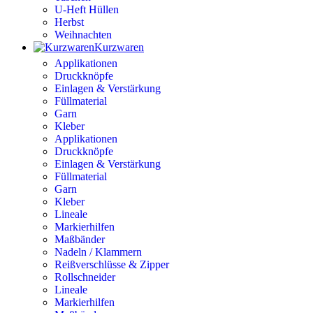
U-Heft Hüllen
Herbst
Weihnachten
Kurzwaren
Applikationen
Druckknöpfe
Einlagen & Verstärkung
Füllmaterial
Garn
Kleber
Applikationen
Druckknöpfe
Einlagen & Verstärkung
Füllmaterial
Garn
Kleber
Lineale
Markierhilfen
Maßbänder
Nadeln / Klammern
Reißverschlüsse & Zipper
Rollschneider
Lineale
Markierhilfen