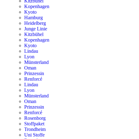
Kitzbühel
Kopenhagen
Kyoto
Hamburg
Heidelberg
Junge Linie
Kitzbühel
Kopenhagen
Kyoto
Lindau
Lyon
Münsterland
Oman
Prinzessin
Renforcé
Lindau
Lyon
Münsterland
Oman
Prinzessin
Renforcé
Rosenborg
Stoffpaket
Trondheim
Uni Stoffe