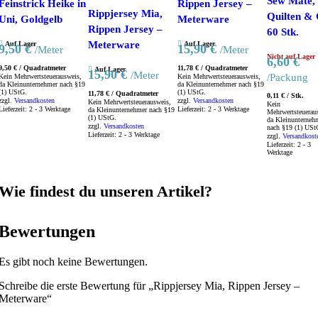
Sew Mate,
Feinstrick Heike in
Rippen Jersey –
Rippjersey Mia,
Quilten & 
Uni, Goldgelb
Meterware
Rippen Jersey –
60 Stk.
Meterware
Auf Lager
Auf Lager
9,50
€
15,90
€
/Meter
/Meter
Nicht auf Lager
6,60
€
9,50
€
/
Quadratmeter
11,78
€
/
Quadratmeter
Auf Lager
15,90
€
/Meter
/Packung
Kein Mehrwertsteuerausweis,
Kein Mehrwertsteuerausweis,
da Kleinunternehmer nach §19
da Kleinunternehmer nach §19
(1) UStG.
(1) UStG.
11,78
€
/
Quadratmeter
0,11
€
/
Stk.
zzgl.
Versandkosten
zzgl.
Versandkosten
Kein Mehrwertsteuerausweis,
Kein
Lieferzeit:
2 - 3 Werktage
Lieferzeit:
2 - 3 Werktage
da Kleinunternehmer nach §19
Mehrwertsteuerau
(1) UStG.
da Kleinunterneh
zzgl.
Versandkosten
nach §19 (1) USt
Lieferzeit:
2 - 3 Werktage
zzgl.
Versandkost
Lieferzeit:
2 - 3
Werktage
Wie findest du unseren Artikel?
Bewertungen
Es gibt noch keine Bewertungen.
Schreibe die erste Bewertung für „Rippjersey Mia, Rippen Jersey –
Meterware“