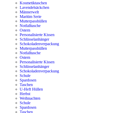
Kosmetiktaschen
Lavendelsäckchen
Männerwelt
Maritim Serie
Mutterpasshüllen
Notfalltasche
Ostern
Personalisierte Kissen
Schlüsselanhänger
Schokoladenverpackung
Mutterpasshüllen
Notfalltasche
Ostern
Personalisierte Kissen
Schlüsselanhänger
Schokoladenverpackung
Schule
Spardosen
Taschen
U-Heft Hüllen
Herbst
Weihnachten
Schule
Spardosen
Taschen