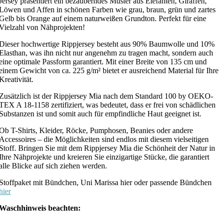
Jersey präsentiert ein bezauberndes Muster aus Elefanten, Giraffen,
Löwen und Affen in schönen Farben wie grau, braun, grün und zartes
Gelb bis Orange auf einem naturweißen Grundton. Perfekt für eine
Vielzahl von Nähprojekten!
Dieser hochwertige Rippjersey besteht aus 90% Baumwolle und 10%
Elasthan, was ihn nicht nur angenehm zu tragen macht, sondern auch
eine optimale Passform garantiert. Mit einer Breite von 135 cm und
einem Gewicht von ca. 225 g/m² bietet er ausreichend Material für Ihre
Kreativität.
Zusätzlich ist der Rippjersey Mia nach dem Standard 100 by OEKO-
TEX A 18-1158 zertifiziert, was bedeutet, dass er frei von schädlichen
Substanzen ist und somit auch für empfindliche Haut geeignet ist.
Ob T-Shirts, Kleider, Röcke, Pumphosen, Beanies oder andere
Accessoires – die Möglichkeiten sind endlos mit diesem vielseitigen
Stoff. Bringen Sie mit dem Rippjersey Mia die Schönheit der Natur in
Ihre Nähprojekte und kreieren Sie einzigartige Stücke, die garantiert
alle Blicke auf sich ziehen werden.
Stoffpaket mit Bündchen, Uni Marissa hier oder passende Bündchen
hier
Waschhinweis beachten: