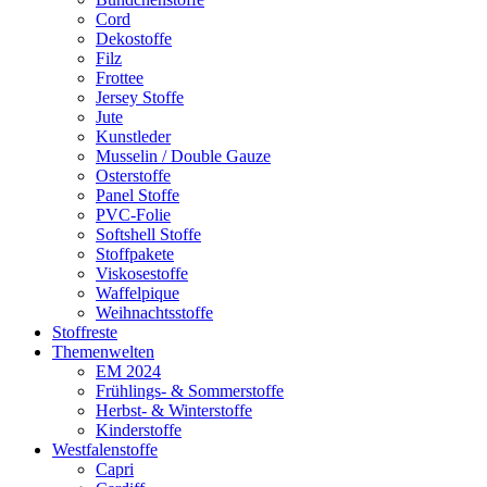
Cord
Dekostoffe
Filz
Frottee
Jersey Stoffe
Jute
Kunstleder
Musselin / Double Gauze
Osterstoffe
Panel Stoffe
PVC-Folie
Softshell Stoffe
Stoffpakete
Viskosestoffe
Waffelpique
Weihnachtsstoffe
Stoffreste
Themenwelten
EM 2024
Frühlings- & Sommerstoffe
Herbst- & Winterstoffe
Kinderstoffe
Westfalenstoffe
Capri