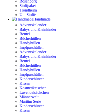
Rosenborg
Stoffpaket
Trondheim
Uni Stoffe
Handmade
Adventskalender
Babys und Kleinkinder
Beutel
Bücherhüllen
Handyhüllen
Impfpasshüllen
Adventskalender
Babys und Kleinkinder
Beutel
Bücherhüllen
Handyhüllen
Impfpasshüllen
Kinderschürzen
Kissen
Kosmetiktaschen
Lavendelsäckchen
Männerwelt
Maritim Serie
Kinderschürzen
Kissen