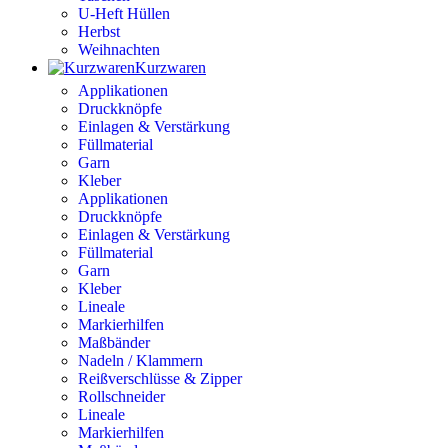
U-Heft Hüllen
Herbst
Weihnachten
Kurzwaren
Applikationen
Druckknöpfe
Einlagen & Verstärkung
Füllmaterial
Garn
Kleber
Applikationen
Druckknöpfe
Einlagen & Verstärkung
Füllmaterial
Garn
Kleber
Lineale
Markierhilfen
Maßbänder
Nadeln / Klammern
Reißverschlüsse & Zipper
Rollschneider
Lineale
Markierhilfen