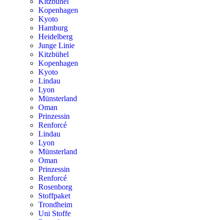
Kitzbühel
Kopenhagen
Kyoto
Hamburg
Heidelberg
Junge Linie
Kitzbühel
Kopenhagen
Kyoto
Lindau
Lyon
Münsterland
Oman
Prinzessin
Renforcé
Lindau
Lyon
Münsterland
Oman
Prinzessin
Renforcé
Rosenborg
Stoffpaket
Trondheim
Uni Stoffe