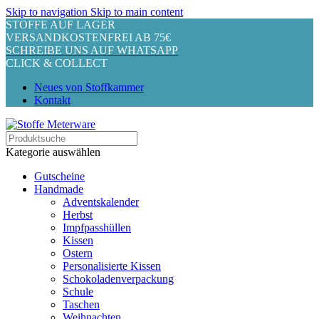
Skip to navigation
Skip to main content
STOFFE AUF LAGER
VERSANDKOSTENFREI AB 75€
SCHREIBE UNS AUF WHATSAPP
CLICK & COLLECT
Neues von Stoffkammer
Kontakt
Kategorie auswählen
Gutscheine
Handmade
Adventskalender
Herbst
Impfpasshüllen
Kissen
Ostern
Personalisierte Kissen
Schokoladenverpackung
Schule
Taschen
Weihnachten