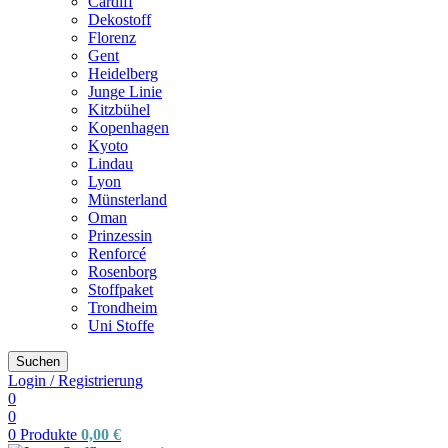
Cardiff
Dekostoff
Florenz
Gent
Heidelberg
Junge Linie
Kitzbühel
Kopenhagen
Kyoto
Lindau
Lyon
Münsterland
Oman
Prinzessin
Renforcé
Rosenborg
Stoffpaket
Trondheim
Uni Stoffe
Suchen
Login / Registrierung
0
0
0
Produkte
0,00
€