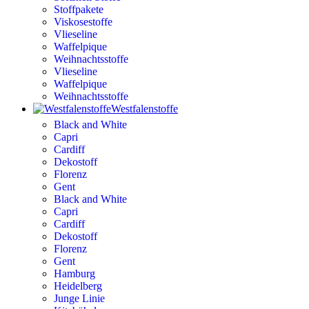
Stoffpakete
Viskosestoffe
Vlieseline
Waffelpique
Weihnachtsstoffe
Vlieseline
Waffelpique
Weihnachtsstoffe
Westfalenstoffe
Black and White
Capri
Cardiff
Dekostoff
Florenz
Gent
Black and White
Capri
Cardiff
Dekostoff
Florenz
Gent
Hamburg
Heidelberg
Junge Linie