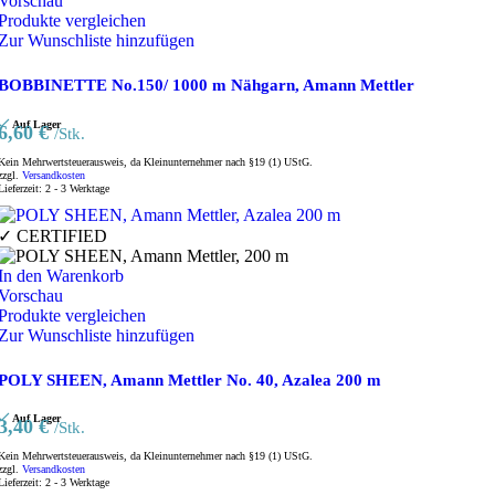
Vorschau
Produkte vergleichen
Zur Wunschliste hinzufügen
BOBBINETTE No.150/ 1000 m Nähgarn, Amann Mettler
Auf Lager
6,60
€
/Stk.
Kein Mehrwertsteuerausweis, da Kleinunternehmer nach §19 (1) UStG.
zzgl.
Versandkosten
Lieferzeit:
2 - 3 Werktage
✓ CERTIFIED
In den Warenkorb
Vorschau
Produkte vergleichen
Zur Wunschliste hinzufügen
POLY SHEEN, Amann Mettler No. 40, Azalea 200 m
Auf Lager
3,40
€
/Stk.
Kein Mehrwertsteuerausweis, da Kleinunternehmer nach §19 (1) UStG.
zzgl.
Versandkosten
Lieferzeit:
2 - 3 Werktage