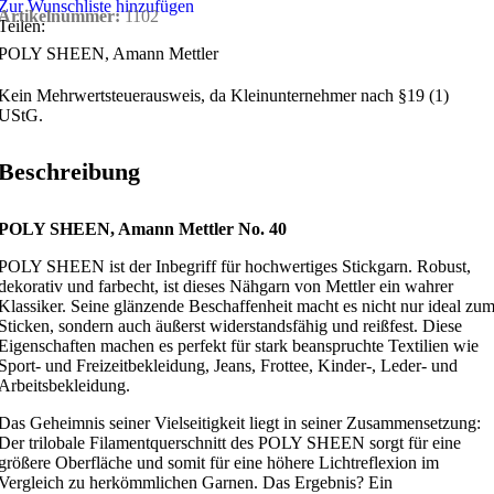
Zur Wunschliste hinzufügen
Artikelnummer:
1102
Teilen:
POLY SHEEN, Amann Mettler
Kein Mehrwertsteuerausweis, da Kleinunternehmer nach §19 (1)
UStG.
Beschreibung
POLY SHEEN, Amann Mettler No. 40
POLY SHEEN ist der Inbegriff für hochwertiges Stickgarn. Robust,
dekorativ und farbecht, ist dieses Nähgarn von Mettler ein wahrer
Klassiker. Seine glänzende Beschaffenheit macht es nicht nur ideal zu
Sticken, sondern auch äußerst widerstandsfähig und reißfest. Diese
Eigenschaften machen es perfekt für stark beanspruchte Textilien wie
Sport- und Freizeitbekleidung, Jeans, Frottee, Kinder-, Leder- und
Arbeitsbekleidung.
Das Geheimnis seiner Vielseitigkeit liegt in seiner Zusammensetzung:
Der trilobale Filamentquerschnitt des POLY SHEEN sorgt für eine
größere Oberfläche und somit für eine höhere Lichtreflexion im
Vergleich zu herkömmlichen Garnen. Das Ergebnis? Ein