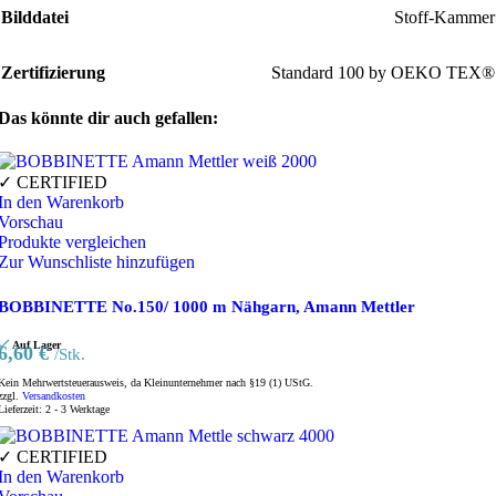
Bilddatei
Stoff-Kammer
Zertifizierung
Standard 100 by OEKO TEX®
Das könnte dir auch gefallen:
✓ CERTIFIED
In den Warenkorb
Vorschau
Produkte vergleichen
Zur Wunschliste hinzufügen
BOBBINETTE No.150/ 1000 m Nähgarn, Amann Mettler
Auf Lager
6,60
€
/Stk.
Kein Mehrwertsteuerausweis, da Kleinunternehmer nach §19 (1) UStG.
zzgl.
Versandkosten
Lieferzeit:
2 - 3 Werktage
✓ CERTIFIED
In den Warenkorb