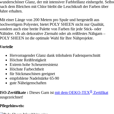
wunderschöner Glanz, der mit intensiver Farbbrillanz einhergeht. Selbs
nach dem Bleichen mit Chlor bleibt die Leuchtkraft der Farben über
Jahre erhalten.
Mit einer Länge von 200 Metern pro Spule und hergestellt aus
hochwertigem Polyester, bietet POLY SHEEN nicht nur Qualität,
sondern auch eine breite Palette von Farben für jede Stick- oder
Nähidee. Ob als dekorative Ziernaht oder als reißfestes Nähgarn –
POLY SHEEN ist die optimale Wahl für Ihre Nähprojekte.
Vorteile
Hervorragender Glanz dank trilobalem Fadenquerschnitt
Höchste Reißfestigkeit
Extrem hohe Scheuerresistenz
Höchste Farbechtheit
für Stickmaschinen geeignet
empfohlene Nadelstärke 65-90
gute Näheigenschaften
®
ISO-Zertifikate :
Dieses Garn ist
mit dem
OEKO
-TEX
Zertifikat
ausgezeichnet!
Pflegehinweis: