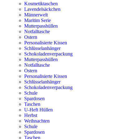
Kosmetiktaschen
Lavendelsäckchen
Männerwelt
Maritim Serie
Mutterpasshüllen
Notfalltasche
Ostern
Personalisierte Kissen
Schlüsselanhänger
Schokoladenverpackung
Mutterpasshüllen
Notfalltasche
Ostern
Personalisierte Kissen
Schlüsselanhänger
Schokoladenverpackung
Schule
Spardosen
Taschen
U-Heft Hüllen
Herbst
Weihnachten
Schule
Spardosen
Taschen