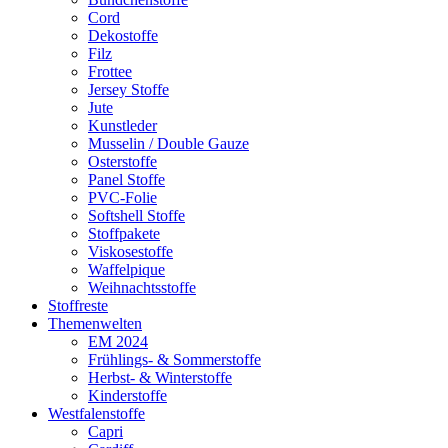
Cord
Dekostoffe
Filz
Frottee
Jersey Stoffe
Jute
Kunstleder
Musselin / Double Gauze
Osterstoffe
Panel Stoffe
PVC-Folie
Softshell Stoffe
Stoffpakete
Viskosestoffe
Waffelpique
Weihnachtsstoffe
Stoffreste
Themenwelten
EM 2024
Frühlings- & Sommerstoffe
Herbst- & Winterstoffe
Kinderstoffe
Westfalenstoffe
Capri