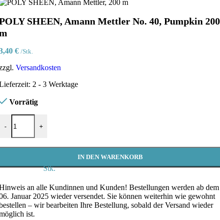
POLY SHEEN, Amann Mettler No. 40, Pumpkin 200
m
3,40
€
/Stk.
zzgl.
Versandkosten
Lieferzeit:
2 - 3 Werktage
Vorrätig
POLY SHEEN, Amann Mettler No. 40, Pumpkin 200 m Menge
-
+
IN DEN WARENKORB
Stk.
Hinweis an alle Kundinnen und Kunden!
Bestellungen werden ab dem
06. Januar 2025 wieder versendet. Sie können weiterhin wie gewohnt
bestellen – wir bearbeiten Ihre Bestellung, sobald der Versand wieder
möglich ist.