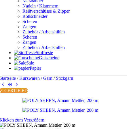
Maßbänder
Nadeln / Klammern
Reißverschlüsse & Zipper
Rollschneider
Scheren
Zangen
Zubehör / Arbeitshilfen
Scheren
Zangen
Zubehör / Arbeitshilfen
Stoffreste
Gutscheine
Sale
Papier
Startseite
/
Kurzwaren
/
Garn
/
Stickgarn
✓ CERTIFIED
Klicken zum Vergrößern