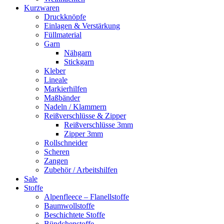
Kurzwaren
Druckknöpfe
Einlagen & Verstärkung
Füllmaterial
Garn
Nähgarn
Stickgarn
Kleber
Lineale
Markierhilfen
Maßbänder
Nadeln / Klammern
Reißverschlüsse & Zipper
Reißverschlüsse 3mm
Zipper 3mm
Rollschneider
Scheren
Zangen
Zubehör / Arbeitshilfen
Sale
Stoffe
Alpenfleece – Flanellstoffe
Baumwollstoffe
Beschichtete Stoffe
Bündchenstoffe