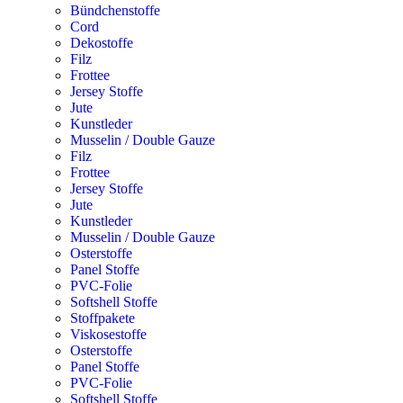
Bündchenstoffe
Cord
Dekostoffe
Filz
Frottee
Jersey Stoffe
Jute
Kunstleder
Musselin / Double Gauze
Filz
Frottee
Jersey Stoffe
Jute
Kunstleder
Musselin / Double Gauze
Osterstoffe
Panel Stoffe
PVC-Folie
Softshell Stoffe
Stoffpakete
Viskosestoffe
Osterstoffe
Panel Stoffe
PVC-Folie
Softshell Stoffe