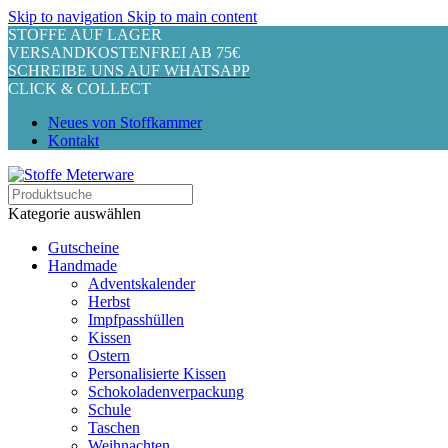
Skip to navigation
Skip to main content
STOFFE AUF LAGER
VERSANDKOSTENFREI AB 75€
SCHREIBE UNS AUF WHATSAPP
CLICK & COLLECT
Neues von Stoffkammer
Kontakt
Kategorie auswählen
Gutscheine
Handmade
Adventskalender
Herbst
Impfpasshüllen
Kissen
Ostern
Personalisierte Kissen
Schokoladenverpackung
Schule
Taschen
Weihnachten