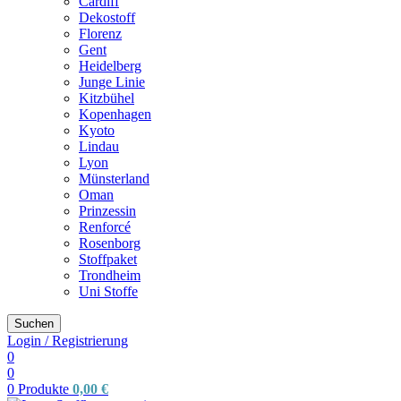
Cardiff
Dekostoff
Florenz
Gent
Heidelberg
Junge Linie
Kitzbühel
Kopenhagen
Kyoto
Lindau
Lyon
Münsterland
Oman
Prinzessin
Renforcé
Rosenborg
Stoffpaket
Trondheim
Uni Stoffe
Suchen
Login / Registrierung
0
0
0
Produkte
0,00
€