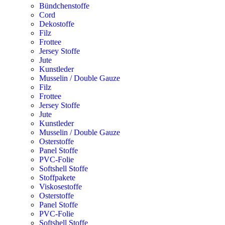
Bündchenstoffe
Cord
Dekostoffe
Filz
Frottee
Jersey Stoffe
Jute
Kunstleder
Musselin / Double Gauze
Filz
Frottee
Jersey Stoffe
Jute
Kunstleder
Musselin / Double Gauze
Osterstoffe
Panel Stoffe
PVC-Folie
Softshell Stoffe
Stoffpakete
Viskosestoffe
Osterstoffe
Panel Stoffe
PVC-Folie
Softshell Stoffe