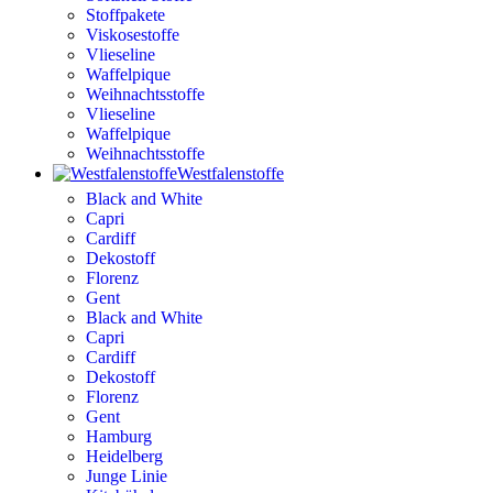
Stoffpakete
Viskosestoffe
Vlieseline
Waffelpique
Weihnachtsstoffe
Vlieseline
Waffelpique
Weihnachtsstoffe
Westfalenstoffe
Black and White
Capri
Cardiff
Dekostoff
Florenz
Gent
Black and White
Capri
Cardiff
Dekostoff
Florenz
Gent
Hamburg
Heidelberg
Junge Linie