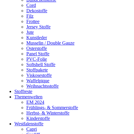
Cord
Dekostoffe
Filz
Frottee
Jersey Stoffe
Jute
Kunstleder
Musselin / Double Gauze
Osterstoffe
Panel Stoffe
PVC-Folie
Softshell Stoffe
Stoffpakete
Viskosestoffe
Waffelpique
Weihnachtsstoffe
Stoffreste
Themenwelten
EM 2024
Frühlings- & Sommerstoffe
Herbst- & Winterstoffe
Kinderstoffe
Westfalenstoffe
Capri