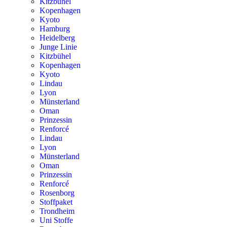
Kitzbühel
Kopenhagen
Kyoto
Hamburg
Heidelberg
Junge Linie
Kitzbühel
Kopenhagen
Kyoto
Lindau
Lyon
Münsterland
Oman
Prinzessin
Renforcé
Lindau
Lyon
Münsterland
Oman
Prinzessin
Renforcé
Rosenborg
Stoffpaket
Trondheim
Uni Stoffe