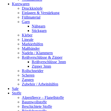
Kurzwaren
Druckknöpfe
Einlagen & Verstärkung
Füllmaterial
Garn
Nähgarn
Stickgarn
Kleber
Lineale
Markierhilfen
Maßbänder
Nadeln / Klammern
Reißverschlüsse & Zipper
Reißverschlüsse 3mm
Zipper 3mm
Rollschneider
Scheren
Zangen
Zubehör / Arbeitshilfen
Sale
Stoffe
Alpenfleece – Flanellstoffe
Baumwollstoffe
Beschichtete Stoffe
Bündchenstoffe