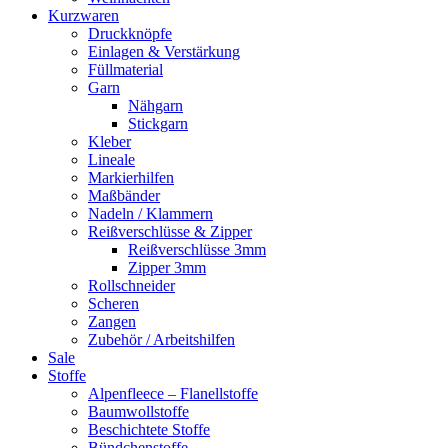
Kurzwaren
Druckknöpfe
Einlagen & Verstärkung
Füllmaterial
Garn
Nähgarn
Stickgarn
Kleber
Lineale
Markierhilfen
Maßbänder
Nadeln / Klammern
Reißverschlüsse & Zipper
Reißverschlüsse 3mm
Zipper 3mm
Rollschneider
Scheren
Zangen
Zubehör / Arbeitshilfen
Sale
Stoffe
Alpenfleece – Flanellstoffe
Baumwollstoffe
Beschichtete Stoffe
Bündchenstoffe