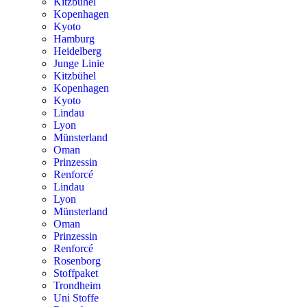
Kitzbühel
Kopenhagen
Kyoto
Hamburg
Heidelberg
Junge Linie
Kitzbühel
Kopenhagen
Kyoto
Lindau
Lyon
Münsterland
Oman
Prinzessin
Renforcé
Lindau
Lyon
Münsterland
Oman
Prinzessin
Renforcé
Rosenborg
Stoffpaket
Trondheim
Uni Stoffe