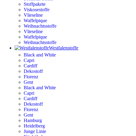
Stoffpakete
Viskosestoffe
Vlieseline
Waffelpique
Weihnachtsstoffe
Vlieseline
Waffelpique
Weihnachtsstoffe
Westfalenstoffe
Black and White
Capri
Cardiff
Dekostoff
Florenz
Gent
Black and White
Capri
Cardiff
Dekostoff
Florenz
Gent
Hamburg
Heidelberg
Junge Linie