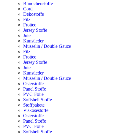
Bündchenstoffe
Cord
Dekostoffe
Filz
Frottee
Jersey Stoffe
Jute
Kunstleder
Musselin / Double Gauze
Filz
Frottee
Jersey Stoffe
Jute
Kunstleder
Musselin / Double Gauze
Osterstoffe
Panel Stoffe
PVC-Folie
Softshell Stoffe
Stoffpakete
Viskosestoffe
Osterstoffe
Panel Stoffe
PVC-Folie
Softshell Stoffe