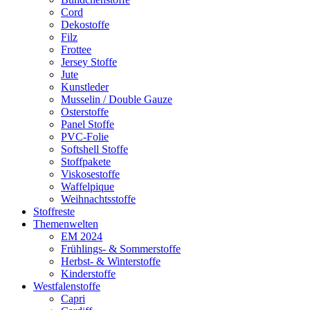
Cord
Dekostoffe
Filz
Frottee
Jersey Stoffe
Jute
Kunstleder
Musselin / Double Gauze
Osterstoffe
Panel Stoffe
PVC-Folie
Softshell Stoffe
Stoffpakete
Viskosestoffe
Waffelpique
Weihnachtsstoffe
Stoffreste
Themenwelten
EM 2024
Frühlings- & Sommerstoffe
Herbst- & Winterstoffe
Kinderstoffe
Westfalenstoffe
Capri