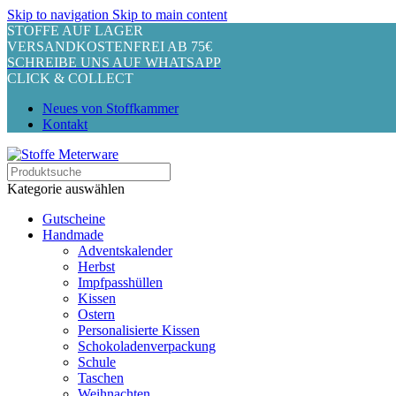
Skip to navigation
Skip to main content
STOFFE AUF LAGER
VERSANDKOSTENFREI AB 75€
SCHREIBE UNS AUF WHATSAPP
CLICK & COLLECT
Neues von Stoffkammer
Kontakt
Kategorie auswählen
Gutscheine
Handmade
Adventskalender
Herbst
Impfpasshüllen
Kissen
Ostern
Personalisierte Kissen
Schokoladenverpackung
Schule
Taschen
Weihnachten