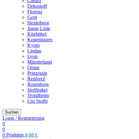
Cardiff
Dekostoff
Florenz
Gent
Heidelberg
Junge Linie
Kitzbühel
Kopenhagen
Kyoto
Lindau
Lyon
Münsterland
Oman
Prinzessin
Renforcé
Rosenborg
Stoffpaket
Trondheim
Uni Stoffe
Suchen
Login / Registrierung
0
0
0
Produkte
0,00
€