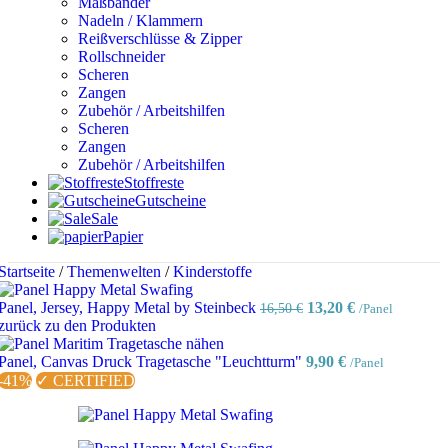
Maßbänder
Nadeln / Klammern
Reißverschlüsse & Zipper
Rollschneider
Scheren
Zangen
Zubehör / Arbeitshilfen
Scheren
Zangen
Zubehör / Arbeitshilfen
Stoffreste
Gutscheine
Sale
Papier
Startseite
/
Themenwelten
/
Kinderstoffe
Ursprünglicher
Aktueller
Panel, Jersey, Happy Metal by Steinbeck
13,20
€
16,50
€
/Panel
Preis
Preis
zurück zu den Produkten
war:
ist:
16,50 €
13,20 €.
Panel, Canvas Druck Tragetasche "Leuchtturm"
9,90
€
/Panel
-41%
✓ CERTIFIED