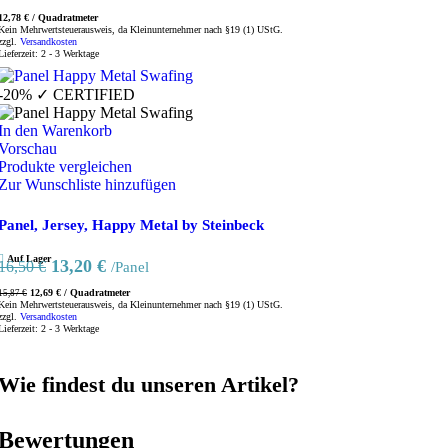
12,78
€
/
Quadratmeter
Kein Mehrwertsteuerausweis, da Kleinunternehmer nach §19 (1) UStG.
zzgl.
Versandkosten
Lieferzeit:
2 - 3 Werktage
-20%
✓ CERTIFIED
In den Warenkorb
Vorschau
Produkte vergleichen
Zur Wunschliste hinzufügen
Panel, Jersey, Happy Metal by Steinbeck
Auf Lager
Ursprünglicher
Aktueller
13,20
€
16,50
€
/Panel
Preis
Preis
12,69
€
/
Quadratmeter
15,87
€
war:
ist:
Kein Mehrwertsteuerausweis, da Kleinunternehmer nach §19 (1) UStG.
zzgl.
Versandkosten
16,50 €
13,20 €.
Lieferzeit:
2 - 3 Werktage
Wie findest du unseren Artikel?
Bewertungen