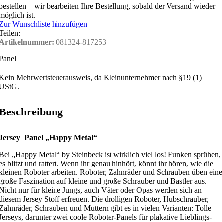
bestellen – wir bearbeiten Ihre Bestellung, sobald der Versand wieder
möglich ist.
Zur Wunschliste hinzufügen
Teilen:
Artikelnummer:
081324-817253
Panel
Kein Mehrwertsteuerausweis, da Kleinunternehmer nach §19 (1)
UStG.
Beschreibung
Jersey Panel „Happy Metal“
Bei „Happy Metal“ by Steinbeck ist wirklich viel los! Funken sprühen,
es blitzt und rattert. Wenn ihr genau hinhört, könnt ihr hören, wie die
kleinen Roboter arbeiten. Roboter, Zahnräder und Schrauben üben eine
große Faszination auf kleine und große Schrauber und Bastler aus.
Nicht nur für kleine Jungs, auch Väter oder Opas werden sich an
diesem Jersey Stoff erfreuen. Die drolligen Roboter, Hubschrauber,
Zahnräder, Schrauben und Muttern gibt es in vielen Varianten: Tolle
Jerseys, darunter zwei coole Roboter-Panels für plakative Lieblings-