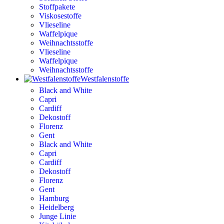
Stoffpakete
Viskosestoffe
Vlieseline
Waffelpique
Weihnachtsstoffe
Vlieseline
Waffelpique
Weihnachtsstoffe
Westfalenstoffe
Black and White
Capri
Cardiff
Dekostoff
Florenz
Gent
Black and White
Capri
Cardiff
Dekostoff
Florenz
Gent
Hamburg
Heidelberg
Junge Linie