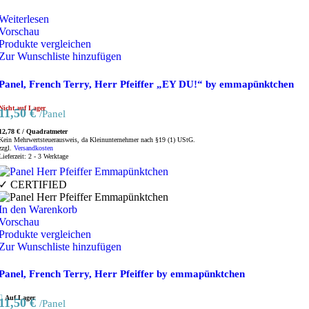
Weiterlesen
Vorschau
Produkte vergleichen
Zur Wunschliste hinzufügen
Panel, French Terry, Herr Pfeiffer „EY DU!“ by emmapünktchen
Nicht auf Lager
11,50
€
/Panel
12,78
€
/
Quadratmeter
Kein Mehrwertsteuerausweis, da Kleinunternehmer nach §19 (1) UStG.
zzgl.
Versandkosten
Lieferzeit:
2 - 3 Werktage
✓ CERTIFIED
In den Warenkorb
Vorschau
Produkte vergleichen
Zur Wunschliste hinzufügen
Panel, French Terry, Herr Pfeiffer by emmapünktchen
Auf Lager
11,50
€
/Panel