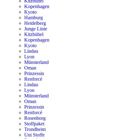
Kitzbühel
Kopenhagen
Kyoto
Hamburg
Heidelberg
Junge Linie
Kitzbühel
Kopenhagen
Kyoto
Lindau
Lyon
Münsterland
Oman
Prinzessin
Renforcé
Lindau
Lyon
Münsterland
Oman
Prinzessin
Renforcé
Rosenborg
Stoffpaket
Trondheim
Uni Stoffe