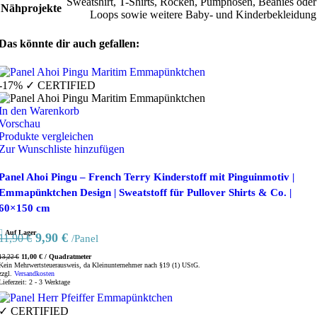
Sweatshirt, T-Shirts, Röcken, Pumphosen, Beanies oder
Nähprojekte
Loops sowie weitere Baby- und Kinderbekleidung
Das könnte dir auch gefallen:
-17%
✓ CERTIFIED
In den Warenkorb
Vorschau
Produkte vergleichen
Zur Wunschliste hinzufügen
Panel Ahoi Pingu – French Terry Kinderstoff mit Pinguinmotiv |
Emmapünktchen Design | Sweatstoff für Pullover Shirts & Co. |
60×150 cm
Auf Lager
Ursprünglicher
Aktueller
9,90
€
11,90
€
/Panel
Preis
Preis
11,00
€
/
Quadratmeter
13,22
€
war:
ist:
Kein Mehrwertsteuerausweis, da Kleinunternehmer nach §19 (1) UStG.
zzgl.
Versandkosten
11,90 €
9,90 €.
Lieferzeit:
2 - 3 Werktage
✓ CERTIFIED