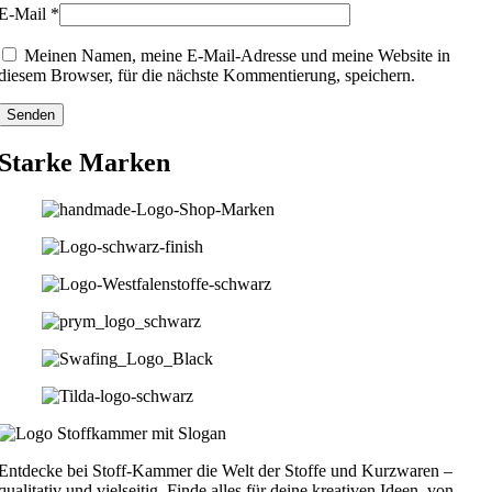
E-Mail
*
Meinen Namen, meine E-Mail-Adresse und meine Website in
diesem Browser, für die nächste Kommentierung, speichern.
Starke Marken
Entdecke bei Stoff-Kammer die Welt der Stoffe und Kurzwaren –
qualitativ und vielseitig. Finde alles für deine kreativen Ideen, von