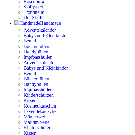
Rosenborg
Stoffpaket
Trondheim
Uni Stoffe
Handmade
Adventskalender
Babys und Kleinkinder
Beutel
Bücherhüllen
Handyhüllen
Impfpasshüllen
Adventskalender
Babys und Kleinkinder
Beutel
Bücherhüllen
Handyhüllen
Impfpasshüllen
Kinderschürzen
Kissen
Kosmetiktaschen
Lavendelsäckchen
Männerwelt
Maritim Serie
Kinderschürzen
Kissen