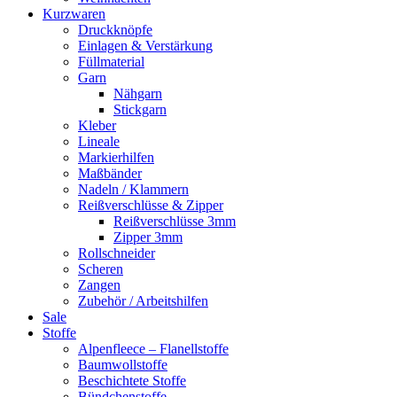
Kurzwaren
Druckknöpfe
Einlagen & Verstärkung
Füllmaterial
Garn
Nähgarn
Stickgarn
Kleber
Lineale
Markierhilfen
Maßbänder
Nadeln / Klammern
Reißverschlüsse & Zipper
Reißverschlüsse 3mm
Zipper 3mm
Rollschneider
Scheren
Zangen
Zubehör / Arbeitshilfen
Sale
Stoffe
Alpenfleece – Flanellstoffe
Baumwollstoffe
Beschichtete Stoffe
Bündchenstoffe