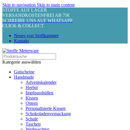
Skip to navigation
Skip to main content
STOFFE AUF LAGER
VERSANDKOSTENFREI AB 75€
SCHREIBE UNS AUF WHATSAPP
CLICK & COLLECT
Neues von Stoffkammer
Kontakt
Kategorie auswählen
Gutscheine
Handmade
Adventskalender
Herbst
Impfpasshüllen
Kissen
Ostern
Personalisierte Kissen
Schokoladenverpackung
Schule
Taschen
Weihnachten