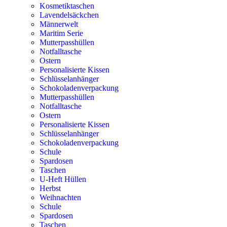
Kosmetiktaschen
Lavendelsäckchen
Männerwelt
Maritim Serie
Mutterpasshüllen
Notfalltasche
Ostern
Personalisierte Kissen
Schlüsselanhänger
Schokoladenverpackung
Mutterpasshüllen
Notfalltasche
Ostern
Personalisierte Kissen
Schlüsselanhänger
Schokoladenverpackung
Schule
Spardosen
Taschen
U-Heft Hüllen
Herbst
Weihnachten
Schule
Spardosen
Taschen