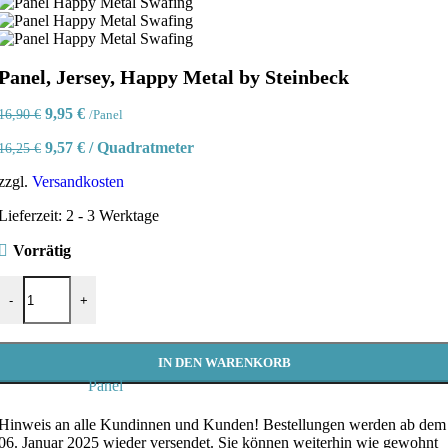
Panel, Jersey, Happy Metal by Steinbeck
Ursprünglicher
Aktueller
9,95
€
16,90
€
/Panel
Preis
Preis
9,57
€
/
Quadratmeter
16,25
€
war:
ist:
16,90 €
9,95 €.
zzgl.
Versandkosten
Lieferzeit:
2 - 3 Werktage
Vorrätig
Panel, Jersey, Happy Metal by Steinbeck Menge
-
+
IN DEN WARENKORB
Panel
Hinweis an alle Kundinnen und Kunden!
Bestellungen werden ab dem
06. Januar 2025 wieder versendet. Sie können weiterhin wie gewohnt