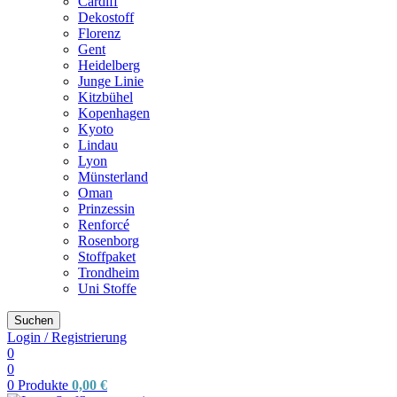
Cardiff
Dekostoff
Florenz
Gent
Heidelberg
Junge Linie
Kitzbühel
Kopenhagen
Kyoto
Lindau
Lyon
Münsterland
Oman
Prinzessin
Renforcé
Rosenborg
Stoffpaket
Trondheim
Uni Stoffe
Suchen
Login / Registrierung
0
0
0
Produkte
0,00
€