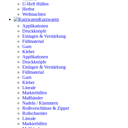
U-Heft Hüllen
Herbst
Weihnachten
Kurzwaren
Applikationen
Druckknöpfe
Einlagen & Verstärkung
Füllmaterial
Garn
Kleber
Applikationen
Druckknöpfe
Einlagen & Verstärkung
Füllmaterial
Garn
Kleber
Lineale
Markierhilfen
Maßbänder
Nadeln / Klammern
Reißverschlüsse & Zipper
Rollschneider
Lineale
Markierhilfen