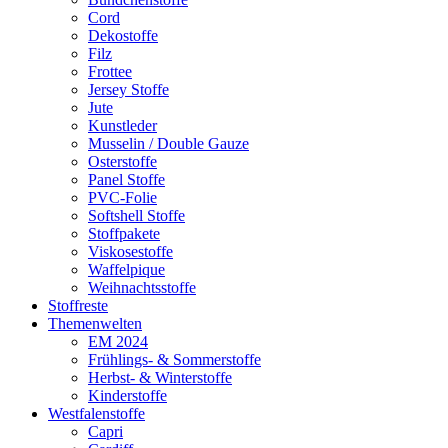
Cord
Dekostoffe
Filz
Frottee
Jersey Stoffe
Jute
Kunstleder
Musselin / Double Gauze
Osterstoffe
Panel Stoffe
PVC-Folie
Softshell Stoffe
Stoffpakete
Viskosestoffe
Waffelpique
Weihnachtsstoffe
Stoffreste
Themenwelten
EM 2024
Frühlings- & Sommerstoffe
Herbst- & Winterstoffe
Kinderstoffe
Westfalenstoffe
Capri