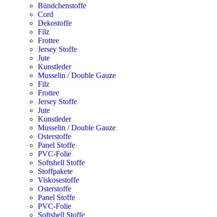
Bündchenstoffe
Cord
Dekostoffe
Filz
Frottee
Jersey Stoffe
Jute
Kunstleder
Musselin / Double Gauze
Filz
Frottee
Jersey Stoffe
Jute
Kunstleder
Musselin / Double Gauze
Osterstoffe
Panel Stoffe
PVC-Folie
Softshell Stoffe
Stoffpakete
Viskosestoffe
Osterstoffe
Panel Stoffe
PVC-Folie
Softshell Stoffe