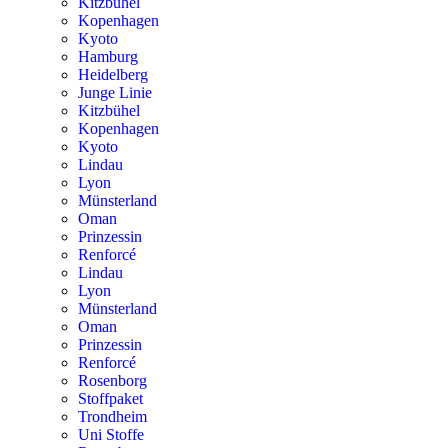
Kitzbühel
Kopenhagen
Kyoto
Hamburg
Heidelberg
Junge Linie
Kitzbühel
Kopenhagen
Kyoto
Lindau
Lyon
Münsterland
Oman
Prinzessin
Renforcé
Lindau
Lyon
Münsterland
Oman
Prinzessin
Renforcé
Rosenborg
Stoffpaket
Trondheim
Uni Stoffe