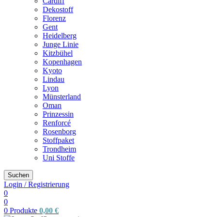
Cardiff
Dekostoff
Florenz
Gent
Heidelberg
Junge Linie
Kitzbühel
Kopenhagen
Kyoto
Lindau
Lyon
Münsterland
Oman
Prinzessin
Renforcé
Rosenborg
Stoffpaket
Trondheim
Uni Stoffe
Suchen
Login / Registrierung
0
0
0
Produkte
0,00
€