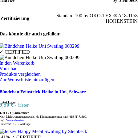
Marke
by Steinbeck
Standard 100 by OKO-TEX ® A18-1158
Zertifizierung
HOHENSTEIN
Das könnte dir auch gefallen:
✓ CERTIFIED
In den Warenkorb
Vorschau
Produkte vergleichen
Zur Wunschliste hinzufügen
Bündchen Feinstrick Heike in Uni, Schwarz
Auf Lager
9,50
€
/ Meter
9,50
€
/
Quadratmeter
Kein Mehrwertsteuerausweis, da Kleinunternehmer nach §19 (1) UStG.
zzgl.
Versandkosten
Lieferzeit:
2 - 3 Werktage
-41%
✓ CERTIFIED