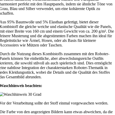
harmoniert perfekt mit den Hauptpanels, indem sie ähnliche Töne von
Grau, Blau und Silber verwendet, um eine kohärente Optik zu
schaffen.
Aus 95% Baumwolle und 5% Elasthan gefertigt, bietet dieser
Kombistoff die gleiche weiche und elastische Qualität wie die Panels,
mit einer Breite von 160 cm und einem Gewicht von ca. 200 g/m². Die
feinere Musterung und die abgestimmten Farben machen ihn ideal für
Begleitstücke wie Ärmel, Hosen, oder als Basis für kleinere
Accessoires wie Mützen oder Taschen.
Durch die Nutzung dieses Kombistoffs zusammen mit den Roboter-
Panels können Sie einheitliche, aber abwechslungsreiche Outfits
kreieren, die sowohl stilvoll als auch spielerisch sind. Dies ermöglicht
eine nahtlose Integration der charakterstarken Roboter-Thematik in
jedes Kleidungsstück, wobei die Details und die Qualität des Stoffes
das Gesamtbild abrunden.
Waschhinweis beachten:
Vor der Verarbeitung sollte der Stoff einmal vorgewaschen werden.
Die Farbe von den angezeigten Bildern kann etwas abweichen, da die