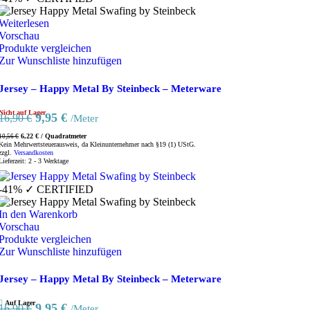
Weiterlesen
Vorschau
Produkte vergleichen
Zur Wunschliste hinzufügen
Jersey – Happy Metal By Steinbeck – Meterware
Nicht auf Lager
Ursprünglicher
Aktueller
9,95
€
16,90
€
/Meter
Preis
Preis
6,22
€
/
Quadratmeter
10,56
€
war:
ist:
Kein Mehrwertsteuerausweis, da Kleinunternehmer nach §19 (1) UStG.
zzgl.
Versandkosten
16,90 €
9,95 €.
Lieferzeit:
2 - 3 Werktage
-41%
✓ CERTIFIED
In den Warenkorb
Vorschau
Produkte vergleichen
Zur Wunschliste hinzufügen
Jersey – Happy Metal By Steinbeck – Meterware
Auf Lager
Ursprünglicher
Aktueller
9,95
€
16,90
€
/Meter