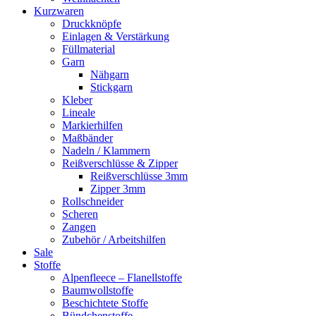
Kurzwaren
Druckknöpfe
Einlagen & Verstärkung
Füllmaterial
Garn
Nähgarn
Stickgarn
Kleber
Lineale
Markierhilfen
Maßbänder
Nadeln / Klammern
Reißverschlüsse & Zipper
Reißverschlüsse 3mm
Zipper 3mm
Rollschneider
Scheren
Zangen
Zubehör / Arbeitshilfen
Sale
Stoffe
Alpenfleece – Flanellstoffe
Baumwollstoffe
Beschichtete Stoffe
Bündchenstoffe