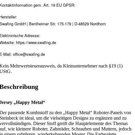
Kontaktinformation gem. Art. 19 EU GPSR:
Hersteller:
Swafing GmbH | Bentheimer Str. 175-179 | D-48529 Nordhorn
Elektronische Adresse:
Website: https://www.swafing.de
E-Mail: office@swafing.de
Kein Mehrwertsteuerausweis, da Kleinunternehmer nach §19 (1)
UStG.
Beschreibung
Jersey „Happy Metal“
Der passende Kombistoff zu den „Happy Metal“ Roboter-Panels von
Steinbeck ist ideal, um die vielseitigen Designs zu ergänzen und zu
vervollständigen. Dieser Stoff greift die Hauptelemente des Themas
auf, wie kleinere Roboter, Zahnräder, Schrauben und Muttern, jedoch
in einem subtileren, wiederkehrenden Muster. Die Farbpalette