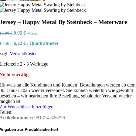
Jersey – Happy Metal By Steinbeck – Meterware
Ursprünglicher
Aktueller
9,95
€
16,90
€
/Meter
Preis
Preis
6,22
€
/
Quadratmeter
10,56
€
war:
ist:
16,90 €
9,95 €.
zzgl.
Versandkosten
Lieferzeit:
2 - 3 Werktage
Nicht vorrätig
Hinweis an alle Kundinnen und Kunden!
Bestellungen werden ab dem
06. Januar 2025 wieder versendet. Sie können weiterhin wie gewohnt
bestellen – wir bearbeiten Ihre Bestellung, sobald der Versand wieder
möglich ist.
Zur Wunschliste hinzufügen
Teilen:
Artikelnummer:
081324-826256
Angaben zur Produktsicherheit