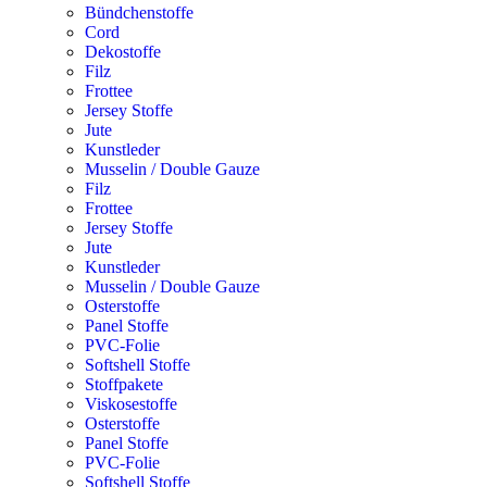
Bündchenstoffe
Cord
Dekostoffe
Filz
Frottee
Jersey Stoffe
Jute
Kunstleder
Musselin / Double Gauze
Filz
Frottee
Jersey Stoffe
Jute
Kunstleder
Musselin / Double Gauze
Osterstoffe
Panel Stoffe
PVC-Folie
Softshell Stoffe
Stoffpakete
Viskosestoffe
Osterstoffe
Panel Stoffe
PVC-Folie
Softshell Stoffe