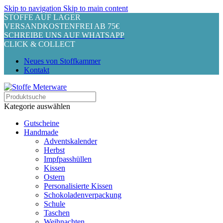
Skip to navigation
Skip to main content
STOFFE AUF LAGER
VERSANDKOSTENFREI AB 75€
SCHREIBE UNS AUF WHATSAPP
CLICK & COLLECT
Neues von Stoffkammer
Kontakt
Kategorie auswählen
Gutscheine
Handmade
Adventskalender
Herbst
Impfpasshüllen
Kissen
Ostern
Personalisierte Kissen
Schokoladenverpackung
Schule
Taschen
Weihnachten