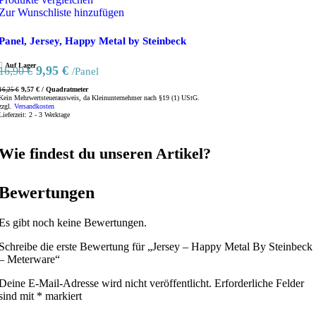
Zur Wunschliste hinzufügen
Panel, Jersey, Happy Metal by Steinbeck
Auf Lager
Ursprünglicher
Aktueller
9,95
€
16,90
€
/Panel
Preis
Preis
9,57
€
/
Quadratmeter
16,25
€
war:
ist:
Kein Mehrwertsteuerausweis, da Kleinunternehmer nach §19 (1) UStG.
zzgl.
Versandkosten
16,90 €
9,95 €.
Lieferzeit:
2 - 3 Werktage
Wie findest du unseren Artikel?
Bewertungen
Es gibt noch keine Bewertungen.
Schreibe die erste Bewertung für „Jersey – Happy Metal By Steinbeck
– Meterware“
Deine E-Mail-Adresse wird nicht veröffentlicht.
Erforderliche Felder
sind mit
*
markiert