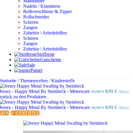
Maßbänder
Nadeln / Klammern
Reißverschlüsse & Zipper
Rollschneider
Scheren
Zangen
Zubehör / Arbeitshilfen
Scheren
Zangen
Zubehör / Arbeitshilfen
Stoffreste
Gutscheine
Sale
Papier
Startseite
/
Themenwelten
/
Kinderstoffe
Ursprünglich
Aktuell
Jersey - Happy Metal By Steinbeck - Meterware
9,95
€
16,90
€
/Meter
Preis
Preis
zurück zu den Produkten
war:
ist:
16,90 €
Ursprünglich
9,95 €.
Aktuell
Jersey - Happy Metal By Steinbeck - Meterware
9,95
€
16,90
€
/Meter
Preis
Preis
-41%
✓ CERTIFIED
war:
ist:
16,90 €
9,95 €.