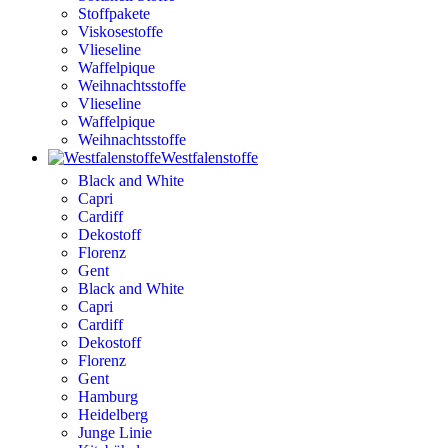
Stoffpakete
Viskosestoffe
Vlieseline
Waffelpique
Weihnachtsstoffe
Vlieseline
Waffelpique
Weihnachtsstoffe
Westfalenstoffe
Black and White
Capri
Cardiff
Dekostoff
Florenz
Gent
Black and White
Capri
Cardiff
Dekostoff
Florenz
Gent
Hamburg
Heidelberg
Junge Linie