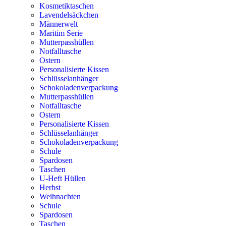
Kosmetiktaschen
Lavendelsäckchen
Männerwelt
Maritim Serie
Mutterpasshüllen
Notfalltasche
Ostern
Personalisierte Kissen
Schlüsselanhänger
Schokoladenverpackung
Mutterpasshüllen
Notfalltasche
Ostern
Personalisierte Kissen
Schlüsselanhänger
Schokoladenverpackung
Schule
Spardosen
Taschen
U-Heft Hüllen
Herbst
Weihnachten
Schule
Spardosen
Taschen