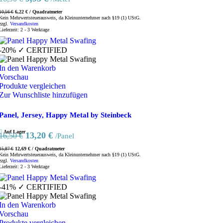
Preis
Preis
6,22
€
/
Quadratmeter
10,56
€
war:
ist:
Kein Mehrwertsteuerausweis, da Kleinunternehmer nach §19 (1) UStG.
zzgl.
Versandkosten
16,90 €
9,95 €.
Lieferzeit:
2 - 3 Werktage
-20%
✓ CERTIFIED
In den Warenkorb
Vorschau
Produkte vergleichen
Zur Wunschliste hinzufügen
Panel, Jersey, Happy Metal by Steinbeck
Auf Lager
Ursprünglicher
Aktueller
13,20
€
16,50
€
/Panel
Preis
Preis
12,69
€
/
Quadratmeter
15,87
€
war:
ist:
Kein Mehrwertsteuerausweis, da Kleinunternehmer nach §19 (1) UStG.
zzgl.
Versandkosten
16,50 €
13,20 €.
Lieferzeit:
2 - 3 Werktage
-41%
✓ CERTIFIED
In den Warenkorb
Vorschau
Produkte vergleichen