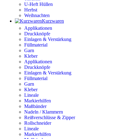
U-Heft Hüllen
Herbst
Weihnachten
Kurzwaren
Applikationen
Druckknöpfe
Einlagen & Verstärkung
Füllmaterial
Garn
Kleber
Applikationen
Druckknöpfe
Einlagen & Verstärkung
Füllmaterial
Garn
Kleber
Lineale
Markierhilfen
Maßbänder
Nadeln / Klammern
Reißverschlüsse & Zipper
Rollschneider
Lineale
Markierhilfen