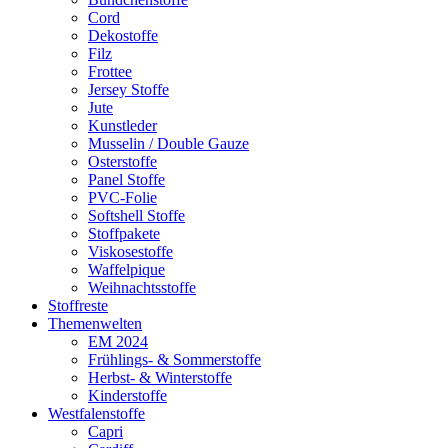
Cord
Dekostoffe
Filz
Frottee
Jersey Stoffe
Jute
Kunstleder
Musselin / Double Gauze
Osterstoffe
Panel Stoffe
PVC-Folie
Softshell Stoffe
Stoffpakete
Viskosestoffe
Waffelpique
Weihnachtsstoffe
Stoffreste
Themenwelten
EM 2024
Frühlings- & Sommerstoffe
Herbst- & Winterstoffe
Kinderstoffe
Westfalenstoffe
Capri