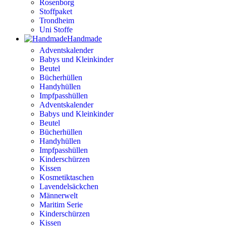
Rosenborg
Stoffpaket
Trondheim
Uni Stoffe
Handmade
Adventskalender
Babys und Kleinkinder
Beutel
Bücherhüllen
Handyhüllen
Impfpasshüllen
Adventskalender
Babys und Kleinkinder
Beutel
Bücherhüllen
Handyhüllen
Impfpasshüllen
Kinderschürzen
Kissen
Kosmetiktaschen
Lavendelsäckchen
Männerwelt
Maritim Serie
Kinderschürzen
Kissen