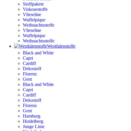
Stoffpakete
Viskosestoffe
Vlieseline
Waffelpique
Weihnachtsstoffe
Vlieseline
Waffelpique
Weihnachtsstoffe
Westfalenstoffe
Black and White
Capri
Cardiff
Dekostoff
Florenz
Gent
Black and White
Capri
Cardiff
Dekostoff
Florenz
Gent
Hamburg
Heidelberg
Junge Linie