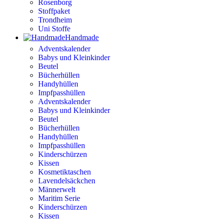
Rosenborg
Stoffpaket
Trondheim
Uni Stoffe
Handmade
Adventskalender
Babys und Kleinkinder
Beutel
Bücherhüllen
Handyhüllen
Impfpasshüllen
Adventskalender
Babys und Kleinkinder
Beutel
Bücherhüllen
Handyhüllen
Impfpasshüllen
Kinderschürzen
Kissen
Kosmetiktaschen
Lavendelsäckchen
Männerwelt
Maritim Serie
Kinderschürzen
Kissen