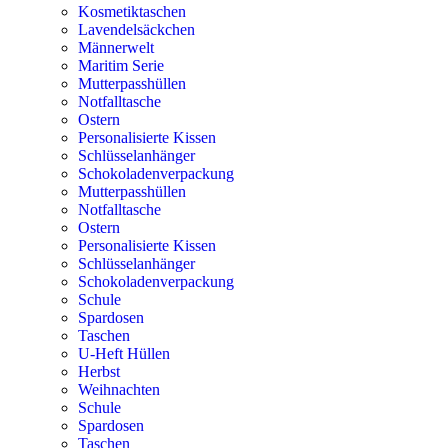
Kosmetiktaschen
Lavendelsäckchen
Männerwelt
Maritim Serie
Mutterpasshüllen
Notfalltasche
Ostern
Personalisierte Kissen
Schlüsselanhänger
Schokoladenverpackung
Mutterpasshüllen
Notfalltasche
Ostern
Personalisierte Kissen
Schlüsselanhänger
Schokoladenverpackung
Schule
Spardosen
Taschen
U-Heft Hüllen
Herbst
Weihnachten
Schule
Spardosen
Taschen