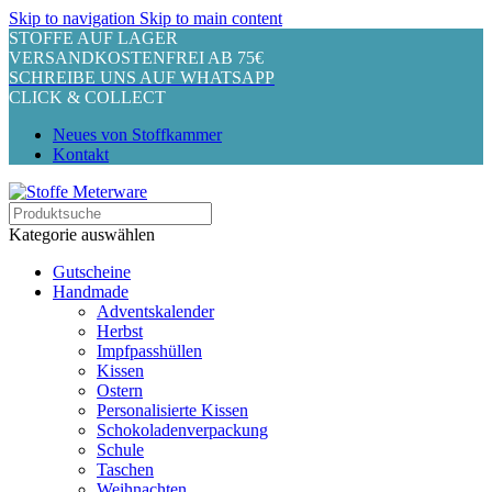
Skip to navigation
Skip to main content
STOFFE AUF LAGER
VERSANDKOSTENFREI AB 75€
SCHREIBE UNS AUF WHATSAPP
CLICK & COLLECT
Neues von Stoffkammer
Kontakt
Kategorie auswählen
Gutscheine
Handmade
Adventskalender
Herbst
Impfpasshüllen
Kissen
Ostern
Personalisierte Kissen
Schokoladenverpackung
Schule
Taschen
Weihnachten