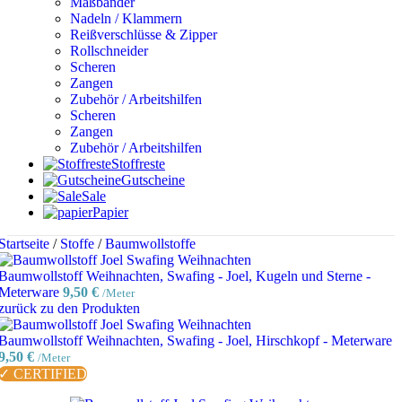
Maßbänder
Nadeln / Klammern
Reißverschlüsse & Zipper
Rollschneider
Scheren
Zangen
Zubehör / Arbeitshilfen
Scheren
Zangen
Zubehör / Arbeitshilfen
Stoffreste
Gutscheine
Sale
Papier
Startseite
/
Stoffe
/
Baumwollstoffe
Baumwollstoff Weihnachten, Swafing - Joel, Kugeln und Sterne -
Meterware
9,50
€
/Meter
zurück zu den Produkten
Baumwollstoff Weihnachten, Swafing - Joel, Hirschkopf - Meterware
9,50
€
/Meter
✓ CERTIFIED