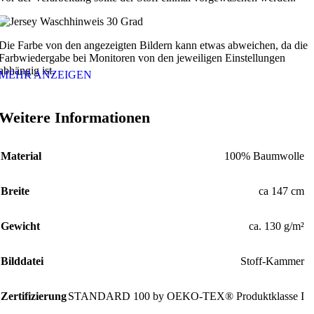
Die Farbe von den angezeigten Bildern kann etwas abweichen, da die
Farbwiedergabe bei Monitoren von den jeweiligen Einstellungen
abhängig ist.
MEHR ANZEIGEN
Weitere Informationen
Material
100% Baumwolle
Breite
ca 147 cm
Gewicht
ca. 130 g/m²
Bilddatei
Stoff-Kammer
Zertifizierung
STANDARD 100 by OEKO-TEX® Produktklasse I