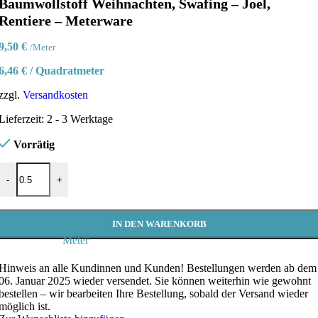
Baumwollstoff Weihnachten, Swafing – Joel,
Rentiere – Meterware
9,50
€
/Meter
6,46
€
/
Quadratmeter
zzgl.
Versandkosten
Lieferzeit:
2 - 3 Werktage
Vorrätig
Baumwollstoff Weihnachten, Swafing - Joel, Rentiere - Meterware Me
-
+
IN DEN WARENKORB
Meter
Hinweis an alle Kundinnen und Kunden!
Bestellungen werden ab dem
06. Januar 2025 wieder versendet. Sie können weiterhin wie gewohnt
bestellen – wir bearbeiten Ihre Bestellung, sobald der Versand wieder
möglich ist.