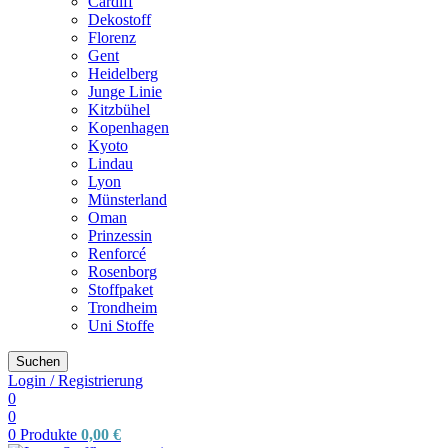
Cardiff
Dekostoff
Florenz
Gent
Heidelberg
Junge Linie
Kitzbühel
Kopenhagen
Kyoto
Lindau
Lyon
Münsterland
Oman
Prinzessin
Renforcé
Rosenborg
Stoffpaket
Trondheim
Uni Stoffe
Suchen
Login / Registrierung
0
0
0
Produkte
0,00
€