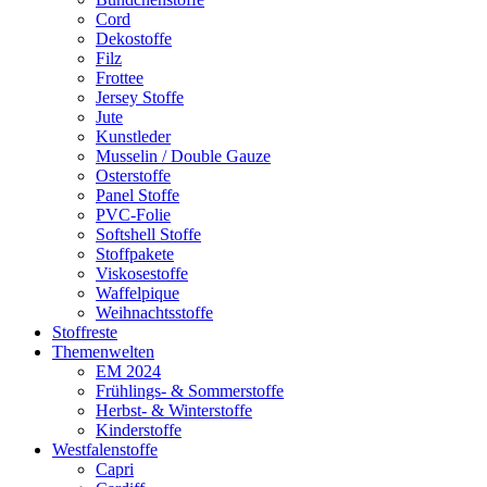
Cord
Dekostoffe
Filz
Frottee
Jersey Stoffe
Jute
Kunstleder
Musselin / Double Gauze
Osterstoffe
Panel Stoffe
PVC-Folie
Softshell Stoffe
Stoffpakete
Viskosestoffe
Waffelpique
Weihnachtsstoffe
Stoffreste
Themenwelten
EM 2024
Frühlings- & Sommerstoffe
Herbst- & Winterstoffe
Kinderstoffe
Westfalenstoffe
Capri