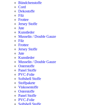
Bündchenstoffe
Cord
Dekostoffe
Filz
Frottee
Jersey Stoffe
Jute
Kunstleder
Musselin / Double Gauze
Filz
Frottee
Jersey Stoffe
Jute
Kunstleder
Musselin / Double Gauze
Osterstoffe
Panel Stoffe
PVC-Folie
Softshell Stoffe
Stoffpakete
Viskosestoffe
Osterstoffe
Panel Stoffe
PVC-Folie
Softshell Stoffe