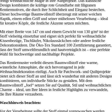
bringt weihnachtliche Magie in Ihre Nähprojekte. Das klassische
Design kombiniert die kräftige rote Grundfarbe mit filigranen
Rentiermotiven, die durch ihre Schlichtheit und Eleganz bestechen.
Dieser hochwertige Baumwollstoff überzeugt mit seiner weichen
Haptik, einem edlen Griff und seiner mühelosen Verarbeitung – ideal
für kreative Köpfe, die festliche Akzente setzen möchten.
Mit einer Breite von 147 cm und einem Gewicht von 130 g/m² ist der
Stoff vielseitig einsetzbar und eignet sich perfekt für weihnachtliche
Kissenbezüge, Tischläufer, Nikolaussäckchen oder andere festliche
Dekorationsideen. Die Öko-Tex Standard 100 Zertifizierung garantiert,
dass der Stoff umweltfreundlich und hautverträglich ist – eine perfekte
Wahl für hochwertige und nachhaltige Projekte.
Das Rentiermuster verleiht diesem Baumwollstoff eine warme,
winterliche Atmosphäre, die sich hervorragend in jede
Weihnachtsdekoration einfügt. Auch für Patchwork- und Quiltprojekte
bietet sich dieser Stoff an und lässt sich wunderbar mit anderen Design
kombinieren, um individuelle Stücke zu gestalten. Mit dem
Baumwollstoff „Joel“ setzen Sie auf Qualität, Stil und weihnachtlichen
Charme – ideal, um Ihre Ideen in festliche Highlights zu verwandeln,
die Ihre Räume verzaubern.
Waschhinweis beachten:
Vor der Verarbeitung sollte der Stoff einmal vorgewaschen werden.