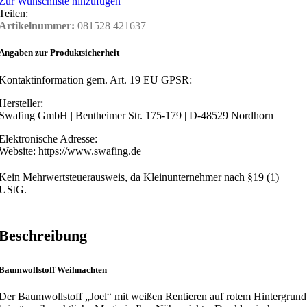
Zur Wunschliste hinzufügen
Teilen:
Artikelnummer:
081528 421637
Angaben zur Produktsicherheit
Kontaktinformation gem. Art. 19 EU GPSR:
Hersteller:
Swafing GmbH | Bentheimer Str. 175-179 | D-48529 Nordhorn
Elektronische Adresse:
Website: https://www.swafing.de
Kein Mehrwertsteuerausweis, da Kleinunternehmer nach §19 (1)
UStG.
Beschreibung
Baumwollstoff Weihnachten
Der Baumwollstoff „Joel“ mit weißen Rentieren auf rotem Hintergrund