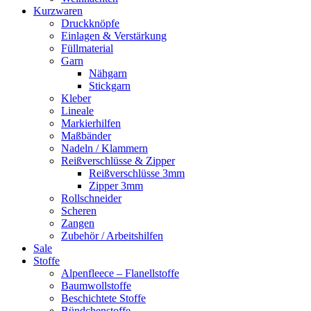
Kurzwaren
Druckknöpfe
Einlagen & Verstärkung
Füllmaterial
Garn
Nähgarn
Stickgarn
Kleber
Lineale
Markierhilfen
Maßbänder
Nadeln / Klammern
Reißverschlüsse & Zipper
Reißverschlüsse 3mm
Zipper 3mm
Rollschneider
Scheren
Zangen
Zubehör / Arbeitshilfen
Sale
Stoffe
Alpenfleece – Flanellstoffe
Baumwollstoffe
Beschichtete Stoffe
Bündchenstoffe