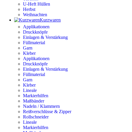
U-Heft Hüllen
Herbst
Weihnachten
Kurzwaren
Applikationen
Druckknöpfe
Einlagen & Verstärkung
Füllmaterial
Garn
Kleber
Applikationen
Druckknöpfe
Einlagen & Verstärkung
Füllmaterial
Garn
Kleber
Lineale
Markierhilfen
Maßbänder
Nadeln / Klammern
Reißverschlüsse & Zipper
Rollschneider
Lineale
Markierhilfen