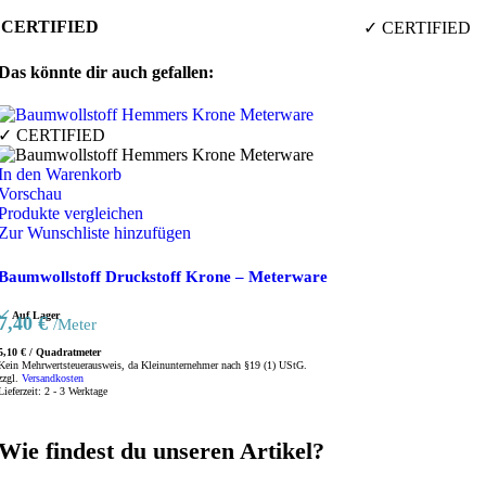
CERTIFIED
✓ CERTIFIED
Das könnte dir auch gefallen:
✓ CERTIFIED
In den Warenkorb
Vorschau
Produkte vergleichen
Zur Wunschliste hinzufügen
Baumwollstoff Druckstoff Krone – Meterware
Auf Lager
7,40
€
/Meter
5,10
€
/
Quadratmeter
Kein Mehrwertsteuerausweis, da Kleinunternehmer nach §19 (1) UStG.
zzgl.
Versandkosten
Lieferzeit:
2 - 3 Werktage
Wie findest du unseren Artikel?