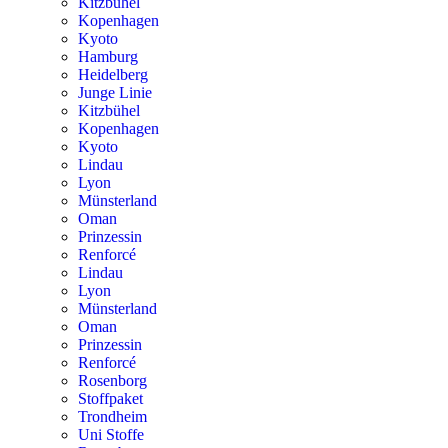
Kitzbühel
Kopenhagen
Kyoto
Hamburg
Heidelberg
Junge Linie
Kitzbühel
Kopenhagen
Kyoto
Lindau
Lyon
Münsterland
Oman
Prinzessin
Renforcé
Lindau
Lyon
Münsterland
Oman
Prinzessin
Renforcé
Rosenborg
Stoffpaket
Trondheim
Uni Stoffe