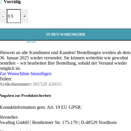
Vorrätig
Baumwollstoff Weihnachten, Swafing - Joel, Hirschkopf - Meterware
-
+
IN DEN WARENKORB
Meter
Hinweis an alle Kundinnen und Kunden!
Bestellungen werden ab dem
06. Januar 2025 wieder versendet. Sie können weiterhin wie gewohnt
bestellen – wir bearbeiten Ihre Bestellung, sobald der Versand wieder
möglich ist.
Zur Wunschliste hinzufügen
Teilen:
Artikelnummer:
081528 426011
Angaben zur Produktsicherheit
Kontaktinformation gem. Art. 19 EU GPSR:
Hersteller:
Swafing GmbH | Bentheimer Str. 175-179 | D-48529 Nordhorn