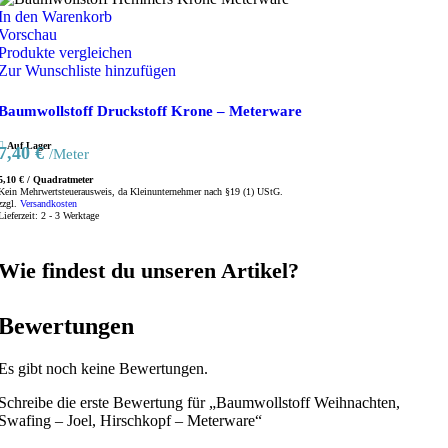
In den Warenkorb
Vorschau
Produkte vergleichen
Zur Wunschliste hinzufügen
Baumwollstoff Druckstoff Krone – Meterware
Auf Lager
7,40
€
/Meter
5,10
€
/
Quadratmeter
Kein Mehrwertsteuerausweis, da Kleinunternehmer nach §19 (1) UStG.
zzgl.
Versandkosten
Lieferzeit:
2 - 3 Werktage
Wie findest du unseren Artikel?
Bewertungen
Es gibt noch keine Bewertungen.
Schreibe die erste Bewertung für „Baumwollstoff Weihnachten,
Swafing – Joel, Hirschkopf – Meterware“