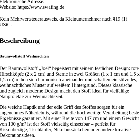
Elektronische Adresse:
Website: https://www.swafing.de
Kein Mehrwertsteuerausweis, da Kleinunternehmer nach §19 (1)
UStG.
Beschreibung
Baumwollstoff Weihnachten
Der Baumwollstoff „Joel“ begeistert mit seinem festlichen Design: rote
Hirschköpfe (2 x 2 cm) und Sterne in zwei Größen (1 x 1 cm und 1,5 x
1,5 cm) reihen sich harmonisch aneinander und schaffen ein stilvolles,
weihnachtliches Muster auf weißem Hintergrund. Dieses klassische
und zugleich moderne Design macht den Stoff ideal für vielfältige
Nähprojekte zur Weihnachtszeit.
Die weiche Haptik und der edle Griff des Stoffes sorgen für ein
angenehmes Näherlebnis, während die hochwertige Verarbeitung beste
Ergebnisse garantiert. Mit einer Breite von 147 cm und einem Gewicht
von 130 g/m² ist der Stoff vielseitig einsetzbar – perfekt für
Kissenbezüge, Tischläufer, Nikolaussäckchen oder andere kreative
Dekorationsideen.