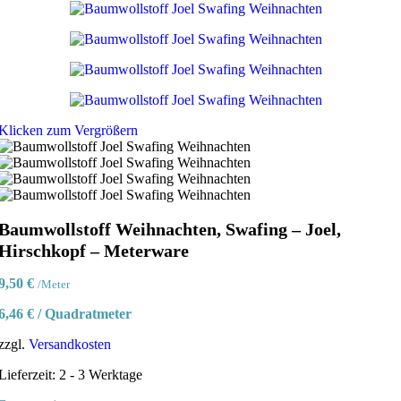
Klicken zum Vergrößern
Baumwollstoff Weihnachten, Swafing – Joel,
Hirschkopf – Meterware
9,50
€
/Meter
6,46
€
/
Quadratmeter
zzgl.
Versandkosten
Lieferzeit:
2 - 3 Werktage