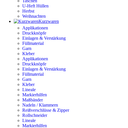
Taschen
U-Heft Hüllen
Herbst
Weihnachten
Kurzwaren
Applikationen
Druckknöpfe
Einlagen & Verstärkung
Füllmaterial
Garn
Kleber
Applikationen
Druckknöpfe
Einlagen & Verstärkung
Füllmaterial
Garn
Kleber
Lineale
Markierhilfen
Maßbänder
Nadeln / Klammern
Reißverschlüsse & Zipper
Rollschneider
Lineale
Markierhilfen