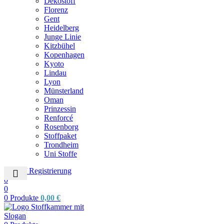
Dekostoff
Florenz
Gent
Heidelberg
Junge Linie
Kitzbühel
Kopenhagen
Kyoto
Lindau
Lyon
Münsterland
Oman
Prinzessin
Renforcé
Rosenborg
Stoffpaket
Trondheim
Uni Stoffe
Login / Registrierung
0
0
0
Produkte
0,00
€