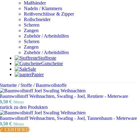
Maßbänder
Nadeln / Klammern
Reißverschlüsse & Zipper
Rollschneider
Scheren
Zangen
Zubehör / Arbeitshilfen
Scheren
Zangen
Zubehör / Arbeitshilfen
Stoffreste
Gutscheine
Sale
Papier
Startseite
/
Stoffe
/
Baumwollstoffe
Baumwollstoff Weihnachten, Swafing - Joel, Rentiere - Meterware
9,50
€
/Meter
zurück zu den Produkten
Baumwollstoff Weihnachten, Swafing - Joel, Tannenbaum - Meterware
9,50
€
/Meter
✓ CERTIFIED