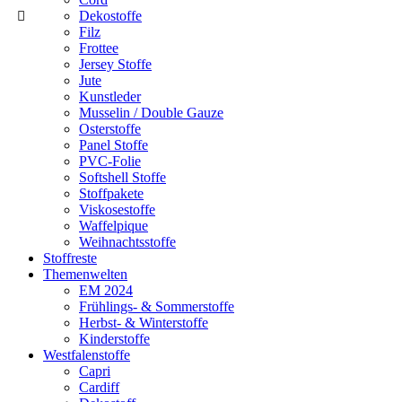
Dekostoffe
Filz
Frottee
Jersey Stoffe
Jute
Kunstleder
Musselin / Double Gauze
Osterstoffe
Panel Stoffe
PVC-Folie
Softshell Stoffe
Stoffpakete
Viskosestoffe
Waffelpique
Weihnachtsstoffe
Stoffreste
Themenwelten
EM 2024
Frühlings- & Sommerstoffe
Herbst- & Winterstoffe
Kinderstoffe
Westfalenstoffe
Capri
Cardiff