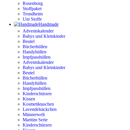
Rosenborg
Stoffpaket
Trondheim
Uni Stoffe
Handmade
Adventskalender
Babys und Kleinkinder
Beutel
Bücherhüllen
Handyhüllen
Impfpasshüllen
Adventskalender
Babys und Kleinkinder
Beutel
Bücherhüllen
Handyhüllen
Impfpasshüllen
Kinderschürzen
Kissen
Kosmetiktaschen
Lavendelsäckchen
Männerwelt
Maritim Serie
Kinderschürzen