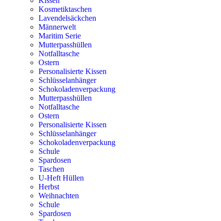
Kissen
Kosmetiktaschen
Lavendelsäckchen
Männerwelt
Maritim Serie
Mutterpasshüllen
Notfalltasche
Ostern
Personalisierte Kissen
Schlüsselanhänger
Schokoladenverpackung
Mutterpasshüllen
Notfalltasche
Ostern
Personalisierte Kissen
Schlüsselanhänger
Schokoladenverpackung
Schule
Spardosen
Taschen
U-Heft Hüllen
Herbst
Weihnachten
Schule
Spardosen