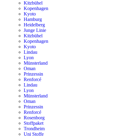
Kitzbühel
Kopenhagen
Kyoto
Hamburg
Heidelberg
Junge Linie
Kitzbühel
Kopenhagen
Kyoto
Lindau
Lyon
Münsterland
Oman
Prinzessin
Renforcé
Lindau
Lyon
Münsterland
Oman
Prinzessin
Renforcé
Rosenborg
Stoffpaket
Trondheim
Uni Stoffe