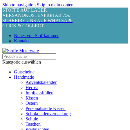
Skip to navigation
Skip to main content
STOFFE AUF LAGER
VERSANDKOSTENFREI AB 75€
SCHREIBE UNS AUF WHATSAPP
CLICK & COLLECT
Neues von Stoffkammer
Kontakt
Kategorie auswählen
Gutscheine
Handmade
Adventskalender
Herbst
Impfpasshüllen
Kissen
Ostern
Personalisierte Kissen
Schokoladenverpackung
Schule
Taschen
Weihnachten