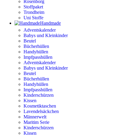
Rosenborg
Stoffpaket
Trondheim
Uni Stoffe
Handmade
Adventskalender
Babys und Kleinkinder
Beutel
Bücherhüllen
Handyhüllen
Impfpasshüllen
Adventskalender
Babys und Kleinkinder
Beutel
Bücherhüllen
Handyhüllen
Impfpasshüllen
Kinderschürzen
Kissen
Kosmetiktaschen
Lavendelsäckchen
Männerwelt
Maritim Serie
Kinderschürzen
Kissen