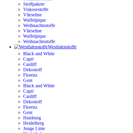
Stoffpakete
Viskosestoffe
Vlieseline
Waffelpique
Weihnachtsstoffe
Vlieseline
Waffelpique
Weihnachtsstoffe
Westfalenstoffe
Black and White
Capri
Cardiff
Dekostoff
Florenz
Gent
Black and White
Capri
Cardiff
Dekostoff
Florenz
Gent
Hamburg
Heidelberg
Junge Linie