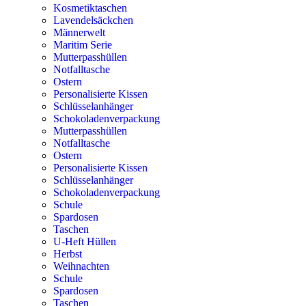
Kosmetiktaschen
Lavendelsäckchen
Männerwelt
Maritim Serie
Mutterpasshüllen
Notfalltasche
Ostern
Personalisierte Kissen
Schlüsselanhänger
Schokoladenverpackung
Mutterpasshüllen
Notfalltasche
Ostern
Personalisierte Kissen
Schlüsselanhänger
Schokoladenverpackung
Schule
Spardosen
Taschen
U-Heft Hüllen
Herbst
Weihnachten
Schule
Spardosen
Taschen