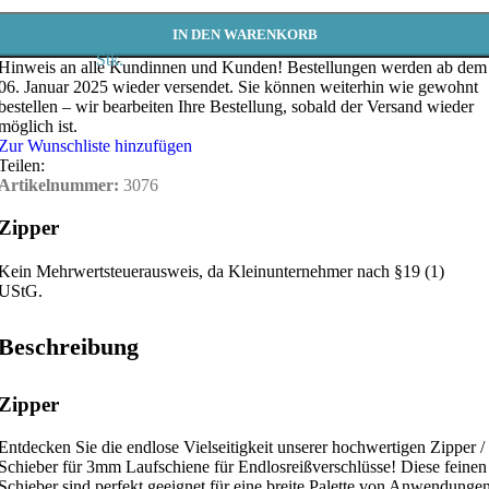
IN DEN WARENKORB
Stk.
Hinweis an alle Kundinnen und Kunden!
Bestellungen werden ab dem
06. Januar 2025 wieder versendet. Sie können weiterhin wie gewohnt
bestellen – wir bearbeiten Ihre Bestellung, sobald der Versand wieder
möglich ist.
Zur Wunschliste hinzufügen
Teilen:
Artikelnummer:
3076
Zipper
Kein Mehrwertsteuerausweis, da Kleinunternehmer nach §19 (1)
UStG.
Beschreibung
Zipper
Entdecken Sie die endlose Vielseitigkeit unserer hochwertigen Zipper /
Schieber für 3mm Laufschiene für Endlosreißverschlüsse! Diese feinen
Schieber sind perfekt geeignet für eine breite Palette von Anwendunge