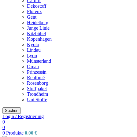
Cardiff
Dekostoff
Florenz
Gent
Heidelberg
Junge Linie
Kitzbühel
Kopenhagen
Kyoto
Lindau
Lyon
Münsterland
Oman
Prinzessin
Renforcé
Rosenborg
Stoffpaket
Trondheim
Uni Stoffe
Suchen
Login / Registrierung
0
0
0
Produkte
0,00
€