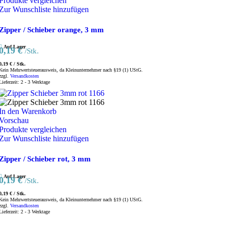
Produkte vergleichen
Zur Wunschliste hinzufügen
Zipper / Schieber orange, 3 mm
Auf Lager
0,19
€
/Stk.
0,19
€
/
Stk.
Kein Mehrwertsteuerausweis, da Kleinunternehmer nach §19 (1) UStG.
zzgl.
Versandkosten
Lieferzeit:
2 - 3 Werktage
In den Warenkorb
Vorschau
Produkte vergleichen
Zur Wunschliste hinzufügen
Zipper / Schieber rot, 3 mm
Auf Lager
0,19
€
/Stk.
0,19
€
/
Stk.
Kein Mehrwertsteuerausweis, da Kleinunternehmer nach §19 (1) UStG.
zzgl.
Versandkosten
Lieferzeit:
2 - 3 Werktage