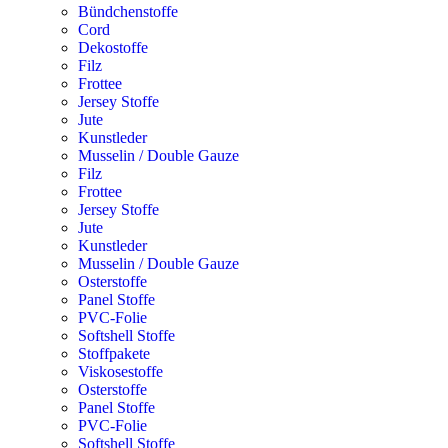
Bündchenstoffe
Cord
Dekostoffe
Filz
Frottee
Jersey Stoffe
Jute
Kunstleder
Musselin / Double Gauze
Filz
Frottee
Jersey Stoffe
Jute
Kunstleder
Musselin / Double Gauze
Osterstoffe
Panel Stoffe
PVC-Folie
Softshell Stoffe
Stoffpakete
Viskosestoffe
Osterstoffe
Panel Stoffe
PVC-Folie
Softshell Stoffe