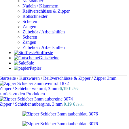
Maßbänder
Nadeln / Klammern
Reißverschlüsse & Zipper
Rollschneider
Scheren
Zangen
Zubehör / Arbeitshilfen
Scheren
Zangen
Zubehör / Arbeitshilfen
Stoffreste
Gutscheine
Sale
Papier
Startseite
/
Kurzwaren
/
Reißverschlüsse & Zipper
/
Zipper 3mm
Zipper / Schieber weinrot, 3 mm
0,19
€
/Stk.
zurück zu den Produkten
Zipper / Schieber aubergine, 3 mm
0,19
€
/Stk.