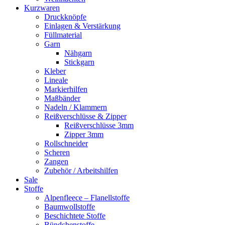
Kurzwaren
Druckknöpfe
Einlagen & Verstärkung
Füllmaterial
Garn
Nähgarn
Stickgarn
Kleber
Lineale
Markierhilfen
Maßbänder
Nadeln / Klammern
Reißverschlüsse & Zipper
Reißverschlüsse 3mm
Zipper 3mm
Rollschneider
Scheren
Zangen
Zubehör / Arbeitshilfen
Sale
Stoffe
Alpenfleece – Flanellstoffe
Baumwollstoffe
Beschichtete Stoffe
Bündchenstoffe