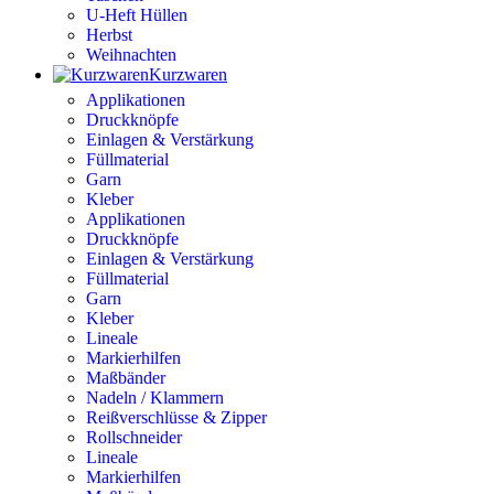
U-Heft Hüllen
Herbst
Weihnachten
Kurzwaren
Applikationen
Druckknöpfe
Einlagen & Verstärkung
Füllmaterial
Garn
Kleber
Applikationen
Druckknöpfe
Einlagen & Verstärkung
Füllmaterial
Garn
Kleber
Lineale
Markierhilfen
Maßbänder
Nadeln / Klammern
Reißverschlüsse & Zipper
Rollschneider
Lineale
Markierhilfen