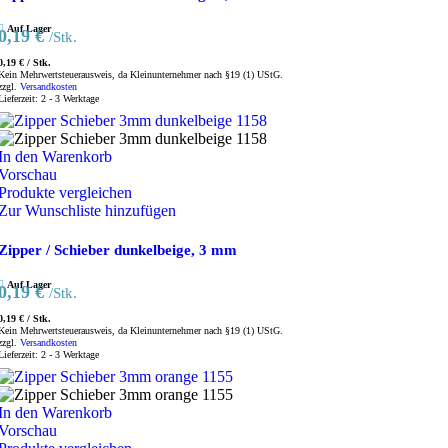
Auf Lager
0,19
€
/Stk.
0,19
€
/
Stk.
Kein Mehrwertsteuerausweis, da Kleinunternehmer nach §19 (1) UStG.
zzgl.
Versandkosten
Lieferzeit:
2 - 3 Werktage
In den Warenkorb
Vorschau
Produkte vergleichen
Zur Wunschliste hinzufügen
Zipper / Schieber dunkelbeige, 3 mm
Auf Lager
0,19
€
/Stk.
0,19
€
/
Stk.
Kein Mehrwertsteuerausweis, da Kleinunternehmer nach §19 (1) UStG.
zzgl.
Versandkosten
Lieferzeit:
2 - 3 Werktage
In den Warenkorb
Vorschau