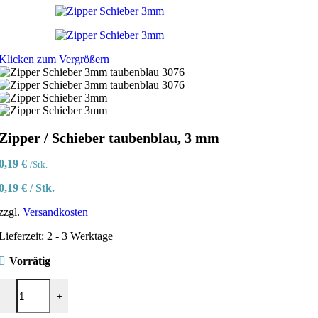
Klicken zum Vergrößern
Zipper / Schieber taubenblau, 3 mm
0,19
€
/Stk.
0,19
€
/
Stk.
zzgl.
Versandkosten
Lieferzeit:
2 - 3 Werktage
Vorrätig
Zipper / Schieber taubenblau, 3 mm Menge
-
+