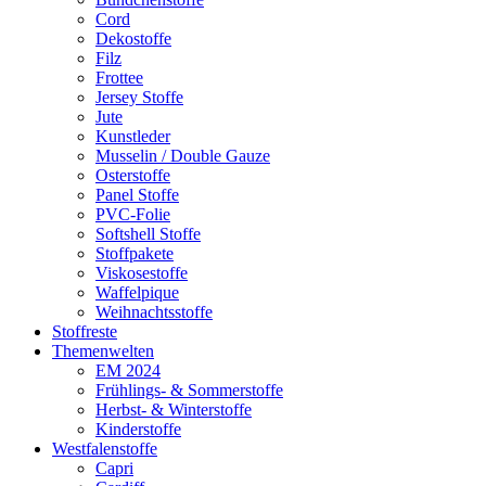
Cord
Dekostoffe
Filz
Frottee
Jersey Stoffe
Jute
Kunstleder
Musselin / Double Gauze
Osterstoffe
Panel Stoffe
PVC-Folie
Softshell Stoffe
Stoffpakete
Viskosestoffe
Waffelpique
Weihnachtsstoffe
Stoffreste
Themenwelten
EM 2024
Frühlings- & Sommerstoffe
Herbst- & Winterstoffe
Kinderstoffe
Westfalenstoffe
Capri