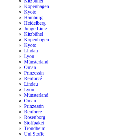
Kitzbühel
Kopenhagen
Kyoto
Hamburg
Heidelberg
Junge Linie
Kitzbühel
Kopenhagen
Kyoto
Lindau
Lyon
Münsterland
Oman
Prinzessin
Renforcé
Lindau
Lyon
Münsterland
Oman
Prinzessin
Renforcé
Rosenborg
Stoffpaket
Trondheim
Uni Stoffe