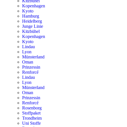
Kitzbühel
Kopenhagen
Kyoto
Hamburg
Heidelberg
Junge Linie
Kitzbühel
Kopenhagen
Kyoto
Lindau
Lyon
Münsterland
Oman
Prinzessin
Renforcé
Lindau
Lyon
Münsterland
Oman
Prinzessin
Renforcé
Rosenborg
Stoffpaket
Trondheim
Uni Stoffe