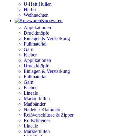
U-Heft Hüllen
Herbst
Weihnachten
Kurzwaren
Applikationen
Druckknöpfe
Einlagen & Verstärkung
Füllmaterial
Garn
Kleber
Applikationen
Druckknöpfe
Einlagen & Verstärkung
Füllmaterial
Garn
Kleber
Lineale
Markierhilfen
Maßbänder
Nadeln / Klammern
Reißverschlüsse & Zipper
Rollschneider
Lineale
Markierhilfen