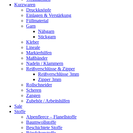
Kurzwaren
Druckknöpfe
Einlagen & Verstärkung
Füllmaterial
Garn
Nähgarn
Stickgarn
Kleber
Lineale
Markierhilfen
Maßbänder
Nadeln / Klammern
Reißverschlüsse & Zipper
Reißverschlüsse 3mm
Zipper 3mm
Rollschneider
Scheren
Zangen
Zubehör / Arbeitshilfen
Sale
Stoffe
Alpenfleece – Flanellstoffe
Baumwollstoffe
Beschichtete Stoffe
Bündchenstoffe