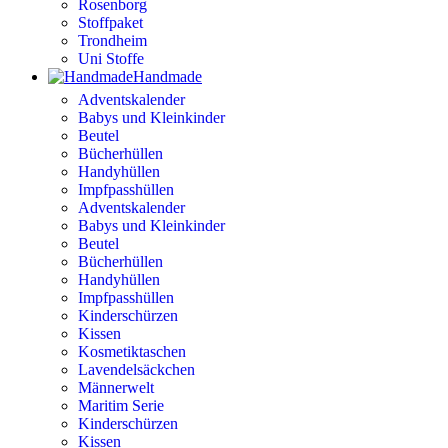
Rosenborg
Stoffpaket
Trondheim
Uni Stoffe
Handmade
Adventskalender
Babys und Kleinkinder
Beutel
Bücherhüllen
Handyhüllen
Impfpasshüllen
Adventskalender
Babys und Kleinkinder
Beutel
Bücherhüllen
Handyhüllen
Impfpasshüllen
Kinderschürzen
Kissen
Kosmetiktaschen
Lavendelsäckchen
Männerwelt
Maritim Serie
Kinderschürzen
Kissen