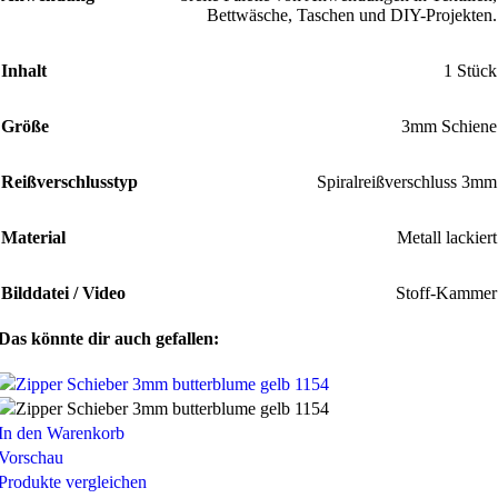
Bettwäsche, Taschen und DIY-Projekten.
Inhalt
1 Stück
Größe
3mm Schiene
Reißverschlusstyp
Spiralreißverschluss 3mm
Material
Metall lackiert
Bilddatei / Video
Stoff-Kammer
Das könnte dir auch gefallen:
In den Warenkorb
Vorschau
Produkte vergleichen