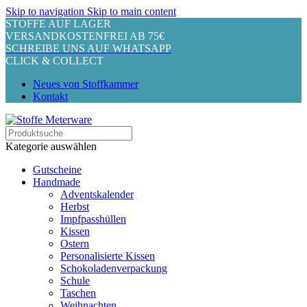
Skip to navigation
Skip to main content
STOFFE AUF LAGER
VERSANDKOSTENFREI AB 75€
SCHREIBE UNS AUF WHATSAPP
CLICK & COLLECT
Neues von Stoffkammer
Kontakt
Kategorie auswählen
Gutscheine
Handmade
Adventskalender
Herbst
Impfpasshüllen
Kissen
Ostern
Personalisierte Kissen
Schokoladenverpackung
Schule
Taschen
Weihnachten