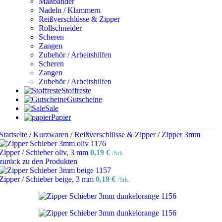
Maßbänder
Nadeln / Klammern
Reißverschlüsse & Zipper
Rollschneider
Scheren
Zangen
Zubehör / Arbeitshilfen
Scheren
Zangen
Zubehör / Arbeitshilfen
Stoffreste
Gutscheine
Sale
Papier
Startseite
/
Kurzwaren
/
Reißverschlüsse & Zipper
/
Zipper 3mm
Zipper / Schieber oliv, 3 mm
0,19
€
/Stk.
zurück zu den Produkten
Zipper / Schieber beige, 3 mm
0,19
€
/Stk.