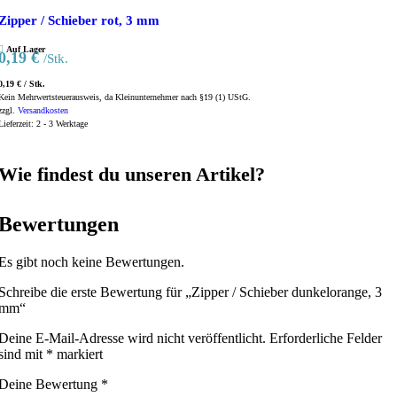
Zipper / Schieber rot, 3 mm
Auf Lager
0,19
€
/Stk.
0,19
€
/
Stk.
Kein Mehrwertsteuerausweis, da Kleinunternehmer nach §19 (1) UStG.
zzgl.
Versandkosten
Lieferzeit:
2 - 3 Werktage
Wie findest du unseren Artikel?
Bewertungen
Es gibt noch keine Bewertungen.
Schreibe die erste Bewertung für „Zipper / Schieber dunkelorange, 3
mm“
Deine E-Mail-Adresse wird nicht veröffentlicht.
Erforderliche Felder
sind mit
*
markiert
Deine Bewertung
*