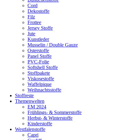
Cord
Dekostoffe
Filz
Frottee
Jersey Stoffe
Jute
Kunstleder
Musselin / Double Gauze
Osterstoffe
Panel Stoffe
PVC-Folie
Softshell Stoffe
Stoffpakete
Viskosestoffe
Waffelpique
Weihnachtsstoffe
Stoffreste
Themenwelten
EM 2024
Frühlings- & Sommerstoffe
Herbst- & Winterstoffe
Kinderstoffe
Westfalenstoffe
Capri