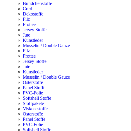
Bündchenstoffe
Cord
Dekostoffe
Filz
Frottee
Jersey Stoffe
Jute
Kunstleder
Musselin / Double Gauze
Filz
Frottee
Jersey Stoffe
Jute
Kunstleder
Musselin / Double Gauze
Osterstoffe
Panel Stoffe
PVC-Folie
Softshell Stoffe
Stoffpakete
Viskosestoffe
Osterstoffe
Panel Stoffe
PVC-Folie
Softshell Stoffe