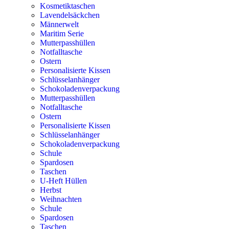
Kosmetiktaschen
Lavendelsäckchen
Männerwelt
Maritim Serie
Mutterpasshüllen
Notfalltasche
Ostern
Personalisierte Kissen
Schlüsselanhänger
Schokoladenverpackung
Mutterpasshüllen
Notfalltasche
Ostern
Personalisierte Kissen
Schlüsselanhänger
Schokoladenverpackung
Schule
Spardosen
Taschen
U-Heft Hüllen
Herbst
Weihnachten
Schule
Spardosen
Taschen