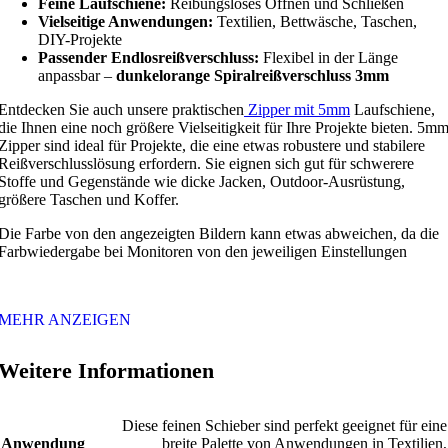
Feine Laufschiene:
Reibungsloses Öffnen und Schließen
Vielseitige Anwendungen:
Textilien, Bettwäsche, Taschen,
DIY-Projekte
Passender Endlosreißverschluss:
Flexibel in der Länge
anpassbar –
dunkelorange Spiralreißverschluss 3mm
Entdecken Sie auch unsere praktischen
Zipper mit 5mm
Laufschiene,
die Ihnen eine noch größere Vielseitigkeit für Ihre Projekte bieten. 5m
Zipper sind ideal für Projekte, die eine etwas robustere und stabilere
Reißverschlusslösung erfordern. Sie eignen sich gut für schwerere
Stoffe und Gegenstände wie dicke Jacken, Outdoor-Ausrüstung,
größere Taschen und Koffer.
Die Farbe von den angezeigten Bildern kann etwas abweichen, da die
Farbwiedergabe bei Monitoren von den jeweiligen Einstellungen
MEHR ANZEIGEN
Weitere Informationen
Diese feinen Schieber sind perfekt geeignet für eine
Anwendung
breite Palette von Anwendungen in Textilien,