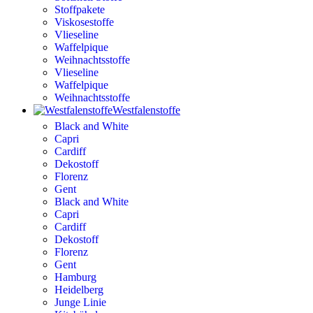
Stoffpakete
Viskosestoffe
Vlieseline
Waffelpique
Weihnachtsstoffe
Vlieseline
Waffelpique
Weihnachtsstoffe
Westfalenstoffe
Black and White
Capri
Cardiff
Dekostoff
Florenz
Gent
Black and White
Capri
Cardiff
Dekostoff
Florenz
Gent
Hamburg
Heidelberg
Junge Linie