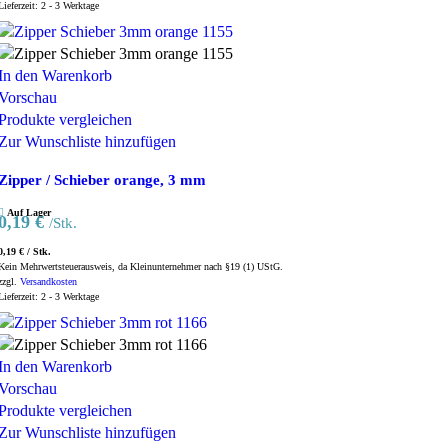
Lieferzeit:
2 - 3 Werktage
In den Warenkorb
Vorschau
Produkte vergleichen
Zur Wunschliste hinzufügen
Zipper / Schieber orange, 3 mm
Auf Lager
0,19
€
/Stk.
0,19
€
/
Stk.
Kein Mehrwertsteuerausweis, da Kleinunternehmer nach §19 (1) UStG.
zzgl.
Versandkosten
Lieferzeit:
2 - 3 Werktage
In den Warenkorb
Vorschau
Produkte vergleichen
Zur Wunschliste hinzufügen