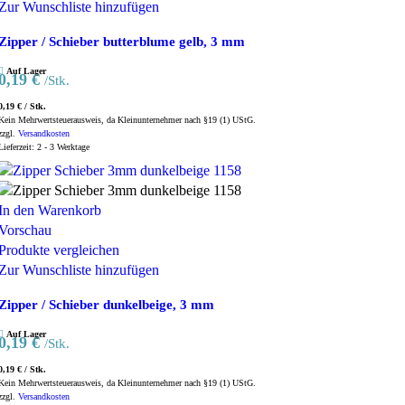
Zur Wunschliste hinzufügen
Zipper / Schieber butterblume gelb, 3 mm
Auf Lager
0,19
€
/Stk.
0,19
€
/
Stk.
Kein Mehrwertsteuerausweis, da Kleinunternehmer nach §19 (1) UStG.
zzgl.
Versandkosten
Lieferzeit:
2 - 3 Werktage
In den Warenkorb
Vorschau
Produkte vergleichen
Zur Wunschliste hinzufügen
Zipper / Schieber dunkelbeige, 3 mm
Auf Lager
0,19
€
/Stk.
0,19
€
/
Stk.
Kein Mehrwertsteuerausweis, da Kleinunternehmer nach §19 (1) UStG.
zzgl.
Versandkosten