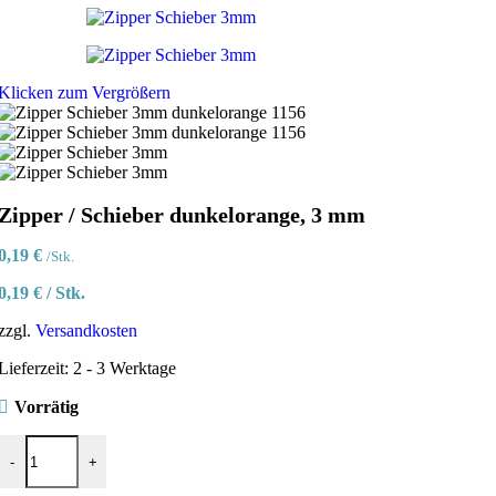
Klicken zum Vergrößern
Zipper / Schieber dunkelorange, 3 mm
0,19
€
/Stk.
0,19
€
/
Stk.
zzgl.
Versandkosten
Lieferzeit:
2 - 3 Werktage
Vorrätig
Zipper / Schieber dunkelorange, 3 mm Menge
-
+