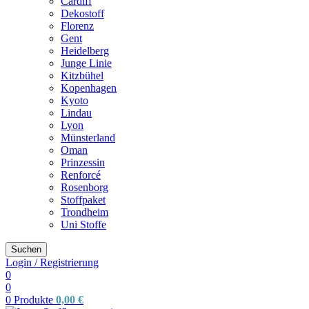
Cardiff
Dekostoff
Florenz
Gent
Heidelberg
Junge Linie
Kitzbühel
Kopenhagen
Kyoto
Lindau
Lyon
Münsterland
Oman
Prinzessin
Renforcé
Rosenborg
Stoffpaket
Trondheim
Uni Stoffe
Suchen
Login / Registrierung
0
0
0
Produkte
0,00
€