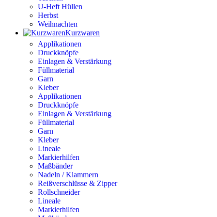
U-Heft Hüllen
Herbst
Weihnachten
Kurzwaren
Applikationen
Druckknöpfe
Einlagen & Verstärkung
Füllmaterial
Garn
Kleber
Applikationen
Druckknöpfe
Einlagen & Verstärkung
Füllmaterial
Garn
Kleber
Lineale
Markierhilfen
Maßbänder
Nadeln / Klammern
Reißverschlüsse & Zipper
Rollschneider
Lineale
Markierhilfen