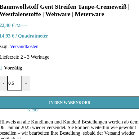
Baumwollstoff Gent Streifen Taupe-Cremeweiß |
Westfalenstoffe | Webware | Meterware
22,40
€
/Meter
14,93
€
/
Quadratmeter
zzgl.
Versandkosten
Lieferzeit:
2 - 3 Werktage
Vorrätig
Baumwollstoff Gent Streifen Taupe-Cremeweiß | Westfalenstoffe | W
-
+
IN DEN WARENKORB
Meter
Hinweis an alle Kundinnen und Kunden!
Bestellungen werden ab dem
06. Januar 2025 wieder versendet. Sie können weiterhin wie gewohnt
bestellen – wir bearbeiten Ihre Bestellung, sobald der Versand wieder
möglich ist.