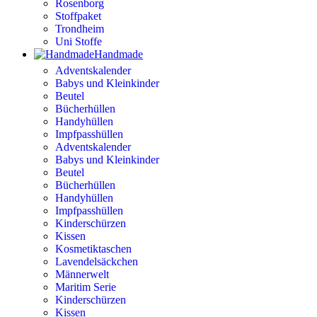
Rosenborg
Stoffpaket
Trondheim
Uni Stoffe
Handmade
Adventskalender
Babys und Kleinkinder
Beutel
Bücherhüllen
Handyhüllen
Impfpasshüllen
Adventskalender
Babys und Kleinkinder
Beutel
Bücherhüllen
Handyhüllen
Impfpasshüllen
Kinderschürzen
Kissen
Kosmetiktaschen
Lavendelsäckchen
Männerwelt
Maritim Serie
Kinderschürzen
Kissen