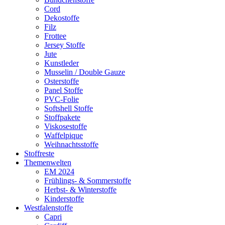
Cord
Dekostoffe
Filz
Frottee
Jersey Stoffe
Jute
Kunstleder
Musselin / Double Gauze
Osterstoffe
Panel Stoffe
PVC-Folie
Softshell Stoffe
Stoffpakete
Viskosestoffe
Waffelpique
Weihnachtsstoffe
Stoffreste
Themenwelten
EM 2024
Frühlings- & Sommerstoffe
Herbst- & Winterstoffe
Kinderstoffe
Westfalenstoffe
Capri