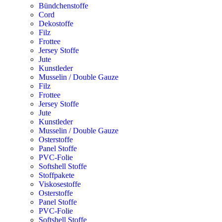
Bündchenstoffe
Cord
Dekostoffe
Filz
Frottee
Jersey Stoffe
Jute
Kunstleder
Musselin / Double Gauze
Filz
Frottee
Jersey Stoffe
Jute
Kunstleder
Musselin / Double Gauze
Osterstoffe
Panel Stoffe
PVC-Folie
Softshell Stoffe
Stoffpakete
Viskosestoffe
Osterstoffe
Panel Stoffe
PVC-Folie
Softshell Stoffe