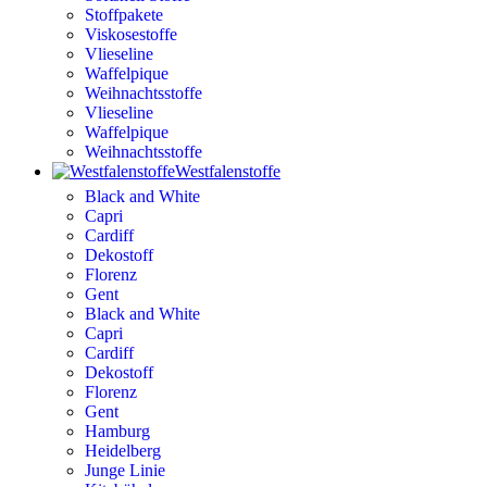
Stoffpakete
Viskosestoffe
Vlieseline
Waffelpique
Weihnachtsstoffe
Vlieseline
Waffelpique
Weihnachtsstoffe
Westfalenstoffe
Black and White
Capri
Cardiff
Dekostoff
Florenz
Gent
Black and White
Capri
Cardiff
Dekostoff
Florenz
Gent
Hamburg
Heidelberg
Junge Linie