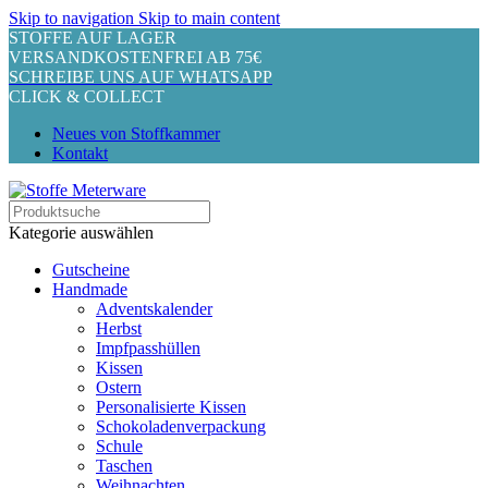
Skip to navigation
Skip to main content
STOFFE AUF LAGER
VERSANDKOSTENFREI AB 75€
SCHREIBE UNS AUF WHATSAPP
CLICK & COLLECT
Neues von Stoffkammer
Kontakt
Kategorie auswählen
Gutscheine
Handmade
Adventskalender
Herbst
Impfpasshüllen
Kissen
Ostern
Personalisierte Kissen
Schokoladenverpackung
Schule
Taschen
Weihnachten