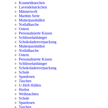
Kosmetiktaschen
Lavendelsäckchen
Männerwelt
Maritim Serie
Mutterpasshüllen
Notfalltasche
Ostern
Personalisierte Kissen
Schlüsselanhänger
Schokoladenverpackung
Mutterpasshüllen
Notfalltasche
Ostern
Personalisierte Kissen
Schlüsselanhänger
Schokoladenverpackung
Schule
Spardosen
Taschen
U-Heft Hüllen
Herbst
Weihnachten
Schule
Spardosen
Taschen