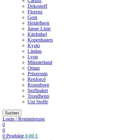
Cardiff
Dekostoff
Florenz
Gent
Heidelberg
Junge Linie
Kitzbühel
Kopenhagen
Kyoto
Lindau
Lyon
Münsterland
Oman
Prinzessin
Renforcé
Rosenborg
Stoffpaket
Trondheim
Uni Stoffe
Suchen
Login / Registrierung
0
0
0
Produkte
0,00
€