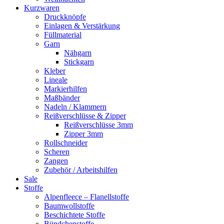
Kurzwaren
Druckknöpfe
Einlagen & Verstärkung
Füllmaterial
Garn
Nähgarn
Stickgarn
Kleber
Lineale
Markierhilfen
Maßbänder
Nadeln / Klammern
Reißverschlüsse & Zipper
Reißverschlüsse 3mm
Zipper 3mm
Rollschneider
Scheren
Zangen
Zubehör / Arbeitshilfen
Sale
Stoffe
Alpenfleece – Flanellstoffe
Baumwollstoffe
Beschichtete Stoffe
Bündchenstoffe