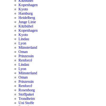
Kitzbühel
Kopenhagen
Kyoto
Hamburg
Heidelberg
Junge Linie
Kitzbühel
Kopenhagen
Kyoto
Lindau
Lyon
Münsterland
Oman
Prinzessin
Renforcé
Lindau
Lyon
Münsterland
Oman
Prinzessin
Renforcé
Rosenborg
Stoffpaket
Trondheim
Uni Stoffe