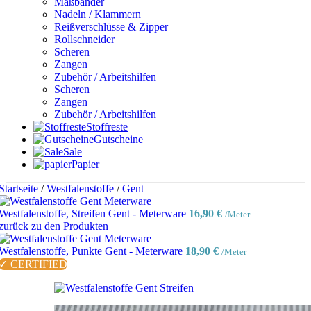
Maßbänder
Nadeln / Klammern
Reißverschlüsse & Zipper
Rollschneider
Scheren
Zangen
Zubehör / Arbeitshilfen
Scheren
Zangen
Zubehör / Arbeitshilfen
Stoffreste
Gutscheine
Sale
Papier
Startseite
/
Westfalenstoffe
/
Gent
Westfalenstoffe, Streifen Gent - Meterware
16,90
€
/Meter
zurück zu den Produkten
Westfalenstoffe, Punkte Gent - Meterware
18,90
€
/Meter
✓ CERTIFIED