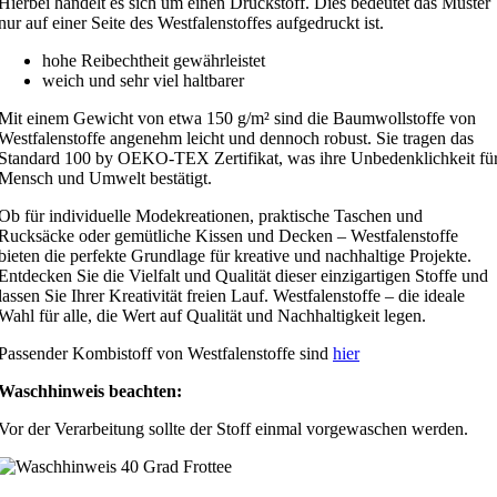
Hierbei handelt es sich um einen Druckstoff. Dies bedeutet das Muster
nur auf einer Seite des Westfalenstoffes aufgedruckt ist.
hohe Reibechtheit gewährleistet
weich und sehr viel haltbarer
Mit einem Gewicht von etwa 150 g/m² sind die Baumwollstoffe von
Westfalenstoffe angenehm leicht und dennoch robust. Sie tragen das
Standard 100 by OEKO-TEX Zertifikat, was ihre Unbedenklichkeit fü
Mensch und Umwelt bestätigt.
Ob für individuelle Modekreationen, praktische Taschen und
Rucksäcke oder gemütliche Kissen und Decken – Westfalenstoffe
bieten die perfekte Grundlage für kreative und nachhaltige Projekte.
Entdecken Sie die Vielfalt und Qualität dieser einzigartigen Stoffe und
lassen Sie Ihrer Kreativität freien Lauf. Westfalenstoffe – die ideale
Wahl für alle, die Wert auf Qualität und Nachhaltigkeit legen.
Passender Kombistoff von Westfalenstoffe sind
hier
Waschhinweis beachten:
Vor der Verarbeitung sollte der Stoff einmal vorgewaschen werden.