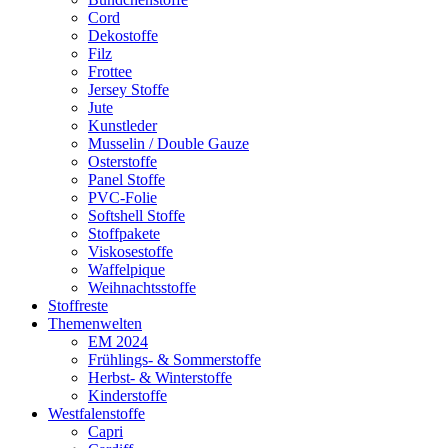
Cord
Dekostoffe
Filz
Frottee
Jersey Stoffe
Jute
Kunstleder
Musselin / Double Gauze
Osterstoffe
Panel Stoffe
PVC-Folie
Softshell Stoffe
Stoffpakete
Viskosestoffe
Waffelpique
Weihnachtsstoffe
Stoffreste
Themenwelten
EM 2024
Frühlings- & Sommerstoffe
Herbst- & Winterstoffe
Kinderstoffe
Westfalenstoffe
Capri