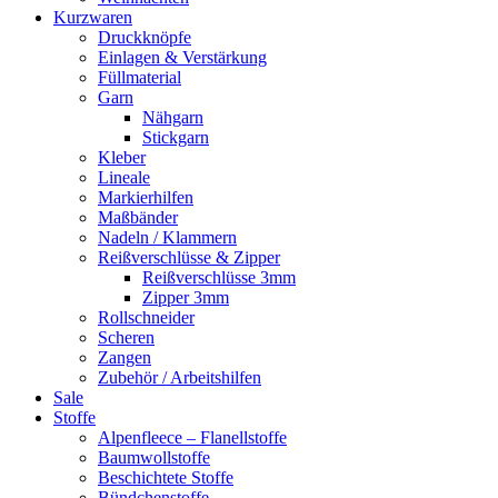
Kurzwaren
Druckknöpfe
Einlagen & Verstärkung
Füllmaterial
Garn
Nähgarn
Stickgarn
Kleber
Lineale
Markierhilfen
Maßbänder
Nadeln / Klammern
Reißverschlüsse & Zipper
Reißverschlüsse 3mm
Zipper 3mm
Rollschneider
Scheren
Zangen
Zubehör / Arbeitshilfen
Sale
Stoffe
Alpenfleece – Flanellstoffe
Baumwollstoffe
Beschichtete Stoffe
Bündchenstoffe