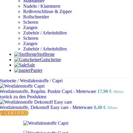
Maßbänder
Nadeln / Klammern
Reißverschlüsse & Zipper
Rollschneider
Scheren
Zangen
Zubehör / Arbeitshilfen
Scheren
Zangen
Zubehör / Arbeitshilfen
Stoffreste
Gutscheine
Sale
Papier
Startseite
/
Westfalenstoffe
/
Capri
Westfalenstoffe, Regelm. Punkte Capri - Meterware
17,90
€
/Meter
zurück zu den Produkten
Westfalenstoffe, Dekostoff Easy care - Meterware
8,40
€
/Meter
✓ CERTIFIED