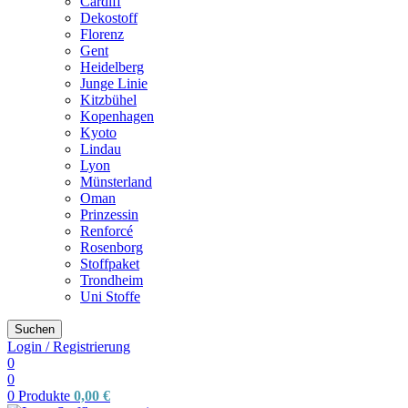
Cardiff
Dekostoff
Florenz
Gent
Heidelberg
Junge Linie
Kitzbühel
Kopenhagen
Kyoto
Lindau
Lyon
Münsterland
Oman
Prinzessin
Renforcé
Rosenborg
Stoffpaket
Trondheim
Uni Stoffe
Suchen
Login / Registrierung
0
0
0
Produkte
0,00
€