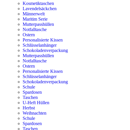
Kosmetiktaschen
Lavendelsäckchen
Männerwelt
Maritim Serie
Mutterpasshüllen
Notfalltasche
Ostern
Personalisierte Kissen
Schlüsselanhänger
Schokoladenverpackung
Mutterpasshüllen
Notfalltasche
Ostern
Personalisierte Kissen
Schlüsselanhänger
Schokoladenverpackung
Schule
Spardosen
Taschen
U-Heft Hüllen
Herbst
Weihnachten
Schule
Spardosen
Taschen