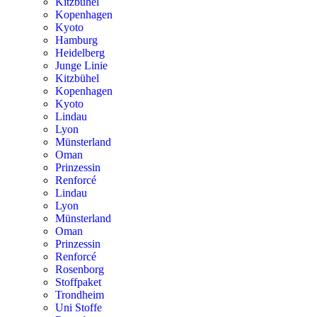
Kitzbühel
Kopenhagen
Kyoto
Hamburg
Heidelberg
Junge Linie
Kitzbühel
Kopenhagen
Kyoto
Lindau
Lyon
Münsterland
Oman
Prinzessin
Renforcé
Lindau
Lyon
Münsterland
Oman
Prinzessin
Renforcé
Rosenborg
Stoffpaket
Trondheim
Uni Stoffe