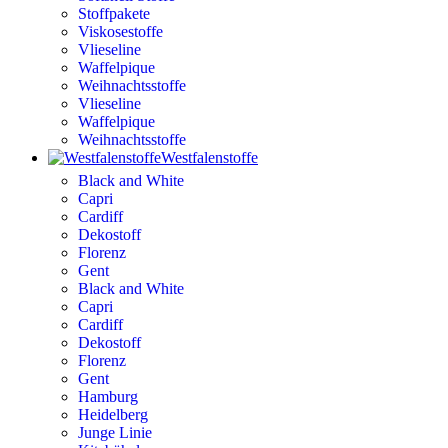
Stoffpakete
Viskosestoffe
Vlieseline
Waffelpique
Weihnachtsstoffe
Vlieseline
Waffelpique
Weihnachtsstoffe
Westfalenstoffe
Black and White
Capri
Cardiff
Dekostoff
Florenz
Gent
Black and White
Capri
Cardiff
Dekostoff
Florenz
Gent
Hamburg
Heidelberg
Junge Linie