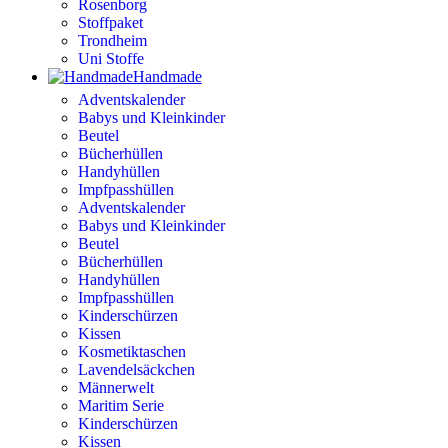
Rosenborg
Stoffpaket
Trondheim
Uni Stoffe
Handmade
Adventskalender
Babys und Kleinkinder
Beutel
Bücherhüllen
Handyhüllen
Impfpasshüllen
Adventskalender
Babys und Kleinkinder
Beutel
Bücherhüllen
Handyhüllen
Impfpasshüllen
Kinderschürzen
Kissen
Kosmetiktaschen
Lavendelsäckchen
Männerwelt
Maritim Serie
Kinderschürzen
Kissen