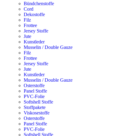
Bündchenstoffe
Cord
Dekostoffe
Filz
Frottee
Jersey Stoffe
Jute
Kunstleder
Musselin / Double Gauze
Filz
Frottee
Jersey Stoffe
Jute
Kunstleder
Musselin / Double Gauze
Osterstoffe
Panel Stoffe
PVC-Folie
Softshell Stoffe
Stoffpakete
Viskosestoffe
Osterstoffe
Panel Stoffe
PVC-Folie
Softshell Stoffe