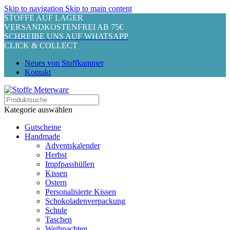
Skip to navigation
Skip to main content
STOFFE AUF LAGER
VERSANDKOSTENFREI AB 75€
SCHREIBE UNS AUF WHATSAPP
CLICK & COLLECT
Neues von Stoffkammer
Kontakt
Kategorie auswählen
Gutscheine
Handmade
Adventskalender
Herbst
Impfpasshüllen
Kissen
Ostern
Personalisierte Kissen
Schokoladenverpackung
Schule
Taschen
Weihnachten