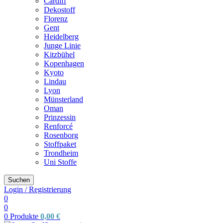
Cardiff
Dekostoff
Florenz
Gent
Heidelberg
Junge Linie
Kitzbühel
Kopenhagen
Kyoto
Lindau
Lyon
Münsterland
Oman
Prinzessin
Renforcé
Rosenborg
Stoffpaket
Trondheim
Uni Stoffe
Suchen
Login / Registrierung
0
0
0
Produkte
0,00
€