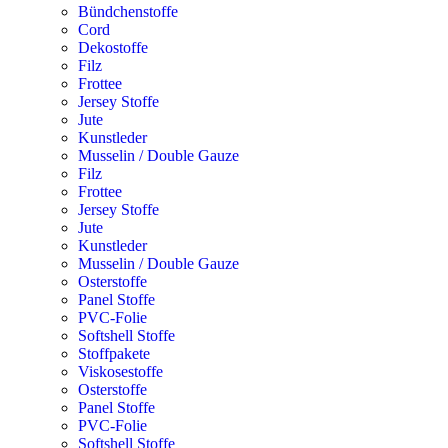
Bündchenstoffe
Cord
Dekostoffe
Filz
Frottee
Jersey Stoffe
Jute
Kunstleder
Musselin / Double Gauze
Filz
Frottee
Jersey Stoffe
Jute
Kunstleder
Musselin / Double Gauze
Osterstoffe
Panel Stoffe
PVC-Folie
Softshell Stoffe
Stoffpakete
Viskosestoffe
Osterstoffe
Panel Stoffe
PVC-Folie
Softshell Stoffe