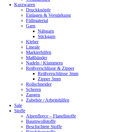
Kurzwaren
Druckknöpfe
Einlagen & Verstärkung
Füllmaterial
Garn
Nähgarn
Stickgarn
Kleber
Lineale
Markierhilfen
Maßbänder
Nadeln / Klammern
Reißverschlüsse & Zipper
Reißverschlüsse 3mm
Zipper 3mm
Rollschneider
Scheren
Zangen
Zubehör / Arbeitshilfen
Sale
Stoffe
Alpenfleece – Flanellstoffe
Baumwollstoffe
Beschichtete Stoffe
Bündchenstoffe