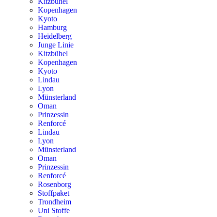
Kitzbühel
Kopenhagen
Kyoto
Hamburg
Heidelberg
Junge Linie
Kitzbühel
Kopenhagen
Kyoto
Lindau
Lyon
Münsterland
Oman
Prinzessin
Renforcé
Lindau
Lyon
Münsterland
Oman
Prinzessin
Renforcé
Rosenborg
Stoffpaket
Trondheim
Uni Stoffe