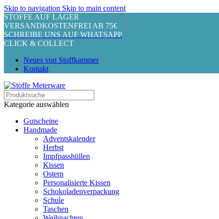
Skip to navigation
Skip to main content
STOFFE AUF LAGER
VERSANDKOSTENFREI AB 75€
SCHREIBE UNS AUF WHATSAPP
CLICK & COLLECT
Neues von Stoffkammer
Kontakt
Kategorie auswählen
Gutscheine
Handmade
Adventskalender
Herbst
Impfpasshüllen
Kissen
Ostern
Personalisierte Kissen
Schokoladenverpackung
Schule
Taschen
Weihnachten