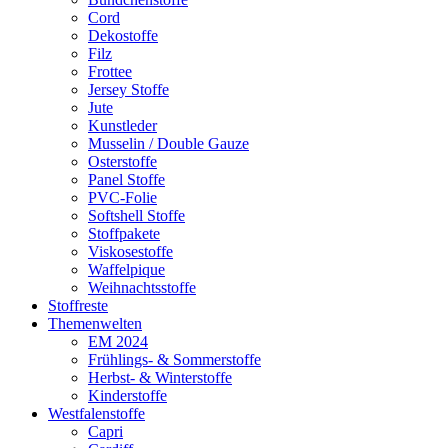
Cord
Dekostoffe
Filz
Frottee
Jersey Stoffe
Jute
Kunstleder
Musselin / Double Gauze
Osterstoffe
Panel Stoffe
PVC-Folie
Softshell Stoffe
Stoffpakete
Viskosestoffe
Waffelpique
Weihnachtsstoffe
Stoffreste
Themenwelten
EM 2024
Frühlings- & Sommerstoffe
Herbst- & Winterstoffe
Kinderstoffe
Westfalenstoffe
Capri