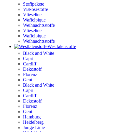
Stoffpakete
Viskosestoffe
Vlieseline
Waffelpique
Weihnachtsstoffe
Vlieseline
Waffelpique
Weihnachtsstoffe
Westfalenstoffe
Black and White
Capri
Cardiff
Dekostoff
Florenz
Gent
Black and White
Capri
Cardiff
Dekostoff
Florenz
Gent
Hamburg
Heidelberg
Junge Linie