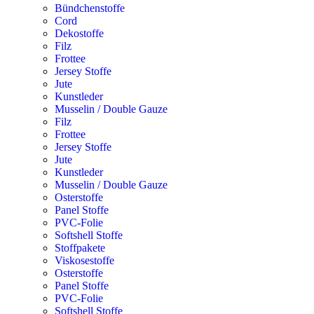
Bündchenstoffe
Cord
Dekostoffe
Filz
Frottee
Jersey Stoffe
Jute
Kunstleder
Musselin / Double Gauze
Filz
Frottee
Jersey Stoffe
Jute
Kunstleder
Musselin / Double Gauze
Osterstoffe
Panel Stoffe
PVC-Folie
Softshell Stoffe
Stoffpakete
Viskosestoffe
Osterstoffe
Panel Stoffe
PVC-Folie
Softshell Stoffe