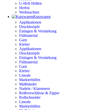
U-Heft Hüllen
Herbst
Weihnachten
Kurzwaren
Applikationen
Druckknöpfe
Einlagen & Verstärkung
Füllmaterial
Garn
Kleber
Applikationen
Druckknöpfe
Einlagen & Verstärkung
Füllmaterial
Garn
Kleber
Lineale
Markierhilfen
Maßbänder
Nadeln / Klammern
Reißverschlüsse & Zipper
Rollschneider
Lineale
Markierhilfen