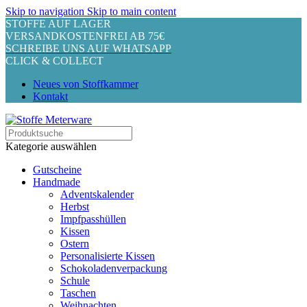
Skip to navigation
Skip to main content
STOFFE AUF LAGER
VERSANDKOSTENFREI AB 75€
SCHREIBE UNS AUF WHATSAPP
CLICK & COLLECT
Neues von Stoffkammer
Kontakt
Kategorie auswählen
Gutscheine
Handmade
Adventskalender
Herbst
Impfpasshüllen
Kissen
Ostern
Personalisierte Kissen
Schokoladenverpackung
Schule
Taschen
Weihnachten