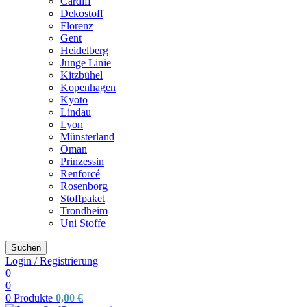
Cardiff
Dekostoff
Florenz
Gent
Heidelberg
Junge Linie
Kitzbühel
Kopenhagen
Kyoto
Lindau
Lyon
Münsterland
Oman
Prinzessin
Renforcé
Rosenborg
Stoffpaket
Trondheim
Uni Stoffe
Suchen
Login / Registrierung
0
0
0
Produkte
0,00
€