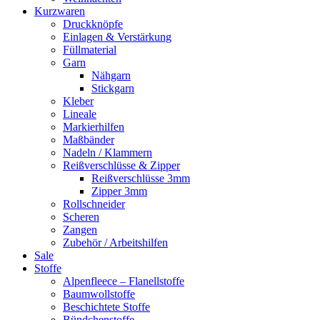
Kurzwaren
Druckknöpfe
Einlagen & Verstärkung
Füllmaterial
Garn
Nähgarn
Stickgarn
Kleber
Lineale
Markierhilfen
Maßbänder
Nadeln / Klammern
Reißverschlüsse & Zipper
Reißverschlüsse 3mm
Zipper 3mm
Rollschneider
Scheren
Zangen
Zubehör / Arbeitshilfen
Sale
Stoffe
Alpenfleece – Flanellstoffe
Baumwollstoffe
Beschichtete Stoffe
Bündchenstoffe