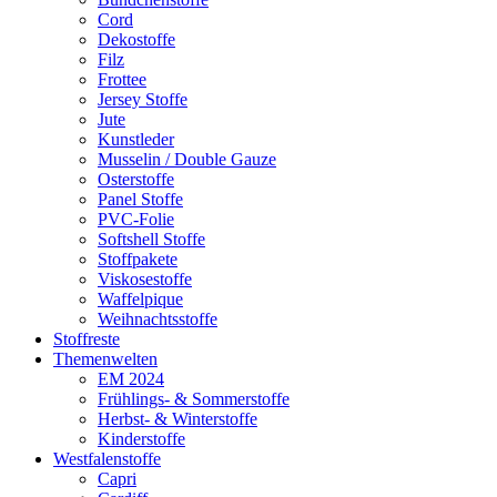
Cord
Dekostoffe
Filz
Frottee
Jersey Stoffe
Jute
Kunstleder
Musselin / Double Gauze
Osterstoffe
Panel Stoffe
PVC-Folie
Softshell Stoffe
Stoffpakete
Viskosestoffe
Waffelpique
Weihnachtsstoffe
Stoffreste
Themenwelten
EM 2024
Frühlings- & Sommerstoffe
Herbst- & Winterstoffe
Kinderstoffe
Westfalenstoffe
Capri