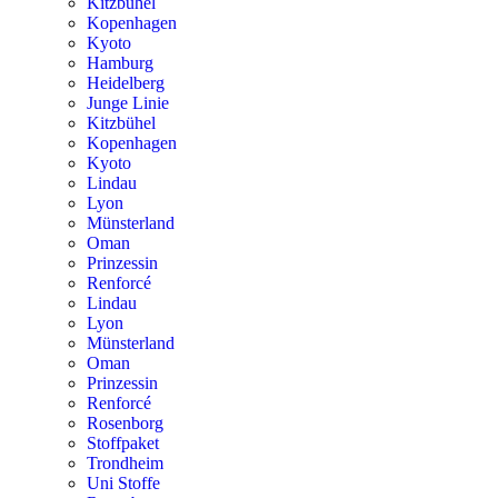
Kitzbühel
Kopenhagen
Kyoto
Hamburg
Heidelberg
Junge Linie
Kitzbühel
Kopenhagen
Kyoto
Lindau
Lyon
Münsterland
Oman
Prinzessin
Renforcé
Lindau
Lyon
Münsterland
Oman
Prinzessin
Renforcé
Rosenborg
Stoffpaket
Trondheim
Uni Stoffe