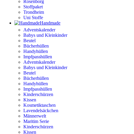
Rosenborg
Stoffpaket
Trondheim
Uni Stoffe
Handmade
Adventskalender
Babys und Kleinkinder
Beutel
Bücherhüllen
Handyhüllen
Impfpasshüllen
Adventskalender
Babys und Kleinkinder
Beutel
Bücherhüllen
Handyhüllen
Impfpasshüllen
Kinderschürzen
Kissen
Kosmetiktaschen
Lavendelsäckchen
Männerwelt
Maritim Serie
Kinderschürzen
Kissen