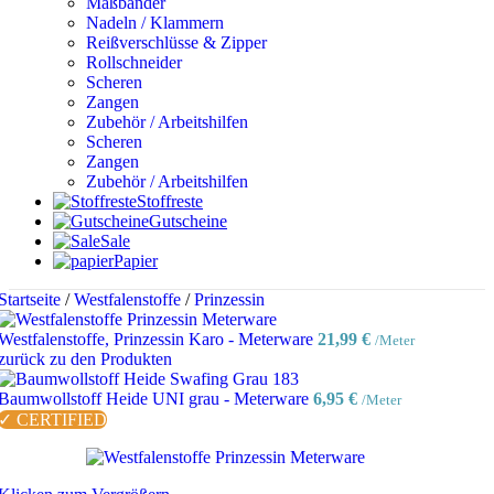
Maßbänder
Nadeln / Klammern
Reißverschlüsse & Zipper
Rollschneider
Scheren
Zangen
Zubehör / Arbeitshilfen
Scheren
Zangen
Zubehör / Arbeitshilfen
Stoffreste
Gutscheine
Sale
Papier
Startseite
/
Westfalenstoffe
/
Prinzessin
Westfalenstoffe, Prinzessin Karo - Meterware
21,99
€
/Meter
zurück zu den Produkten
Baumwollstoff Heide UNI grau - Meterware
6,95
€
/Meter
✓ CERTIFIED