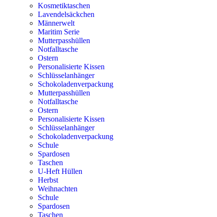
Kosmetiktaschen
Lavendelsäckchen
Männerwelt
Maritim Serie
Mutterpasshüllen
Notfalltasche
Ostern
Personalisierte Kissen
Schlüsselanhänger
Schokoladenverpackung
Mutterpasshüllen
Notfalltasche
Ostern
Personalisierte Kissen
Schlüsselanhänger
Schokoladenverpackung
Schule
Spardosen
Taschen
U-Heft Hüllen
Herbst
Weihnachten
Schule
Spardosen
Taschen