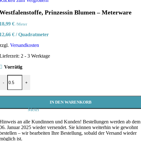
Klicken zum Vergrößern
Westfalenstoffe, Prinzessin Blumen – Meterware
18,99
€
/Meter
12,66
€
/
Quadratmeter
zzgl.
Versandkosten
Lieferzeit:
2 - 3 Werktage
Vorrätig
Westfalenstoffe, Prinzessin Blumen - Meterware Menge
-
+
IN DEN WARENKORB
Meter
Hinweis an alle Kundinnen und Kunden!
Bestellungen werden ab dem
06. Januar 2025 wieder versendet. Sie können weiterhin wie gewohnt
bestellen – wir bearbeiten Ihre Bestellung, sobald der Versand wieder
möglich ist.