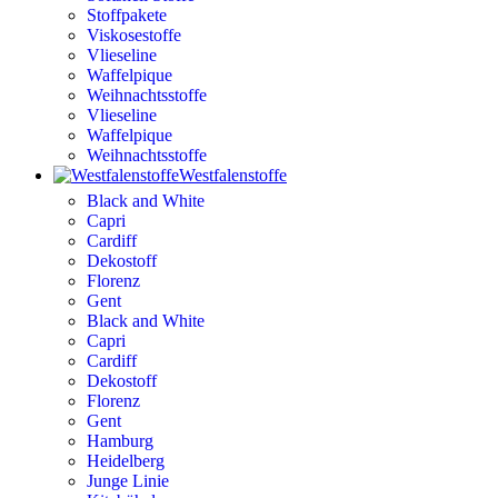
Stoffpakete
Viskosestoffe
Vlieseline
Waffelpique
Weihnachtsstoffe
Vlieseline
Waffelpique
Weihnachtsstoffe
Westfalenstoffe
Black and White
Capri
Cardiff
Dekostoff
Florenz
Gent
Black and White
Capri
Cardiff
Dekostoff
Florenz
Gent
Hamburg
Heidelberg
Junge Linie