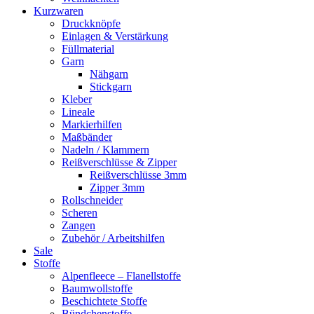
Kurzwaren
Druckknöpfe
Einlagen & Verstärkung
Füllmaterial
Garn
Nähgarn
Stickgarn
Kleber
Lineale
Markierhilfen
Maßbänder
Nadeln / Klammern
Reißverschlüsse & Zipper
Reißverschlüsse 3mm
Zipper 3mm
Rollschneider
Scheren
Zangen
Zubehör / Arbeitshilfen
Sale
Stoffe
Alpenfleece – Flanellstoffe
Baumwollstoffe
Beschichtete Stoffe
Bündchenstoffe