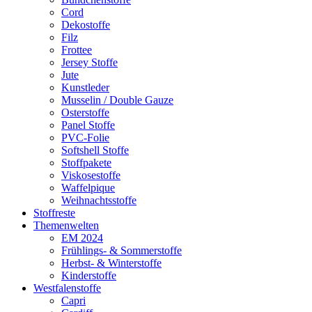
Cord
Dekostoffe
Filz
Frottee
Jersey Stoffe
Jute
Kunstleder
Musselin / Double Gauze
Osterstoffe
Panel Stoffe
PVC-Folie
Softshell Stoffe
Stoffpakete
Viskosestoffe
Waffelpique
Weihnachtsstoffe
Stoffreste
Themenwelten
EM 2024
Frühlings- & Sommerstoffe
Herbst- & Winterstoffe
Kinderstoffe
Westfalenstoffe
Capri