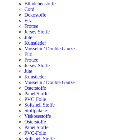
Bündchenstoffe
Cord
Dekostoffe
Filz
Frottee
Jersey Stoffe
Jute
Kunstleder
Musselin / Double Gauze
Filz
Frottee
Jersey Stoffe
Jute
Kunstleder
Musselin / Double Gauze
Osterstoffe
Panel Stoffe
PVC-Folie
Softshell Stoffe
Stoffpakete
Viskosestoffe
Osterstoffe
Panel Stoffe
PVC-Folie
Softshell Stoffe