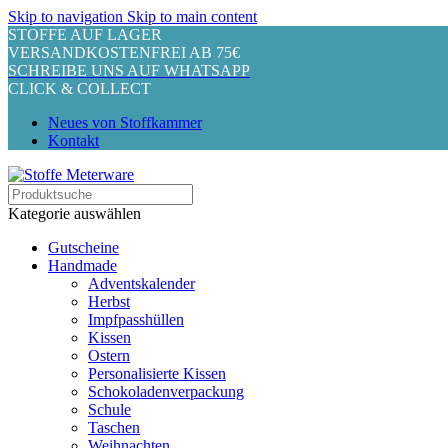
Skip to navigation
Skip to main content
STOFFE AUF LAGER
VERSANDKOSTENFREI AB 75€
SCHREIBE UNS AUF WHATSAPP
CLICK & COLLECT
Neues von Stoffkammer
Kontakt
Kategorie auswählen
Gutscheine
Handmade
Adventskalender
Herbst
Impfpasshüllen
Kissen
Ostern
Personalisierte Kissen
Schokoladenverpackung
Schule
Taschen
Weihnachten