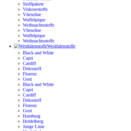
Stoffpakete
Viskosestoffe
Vlieseline
Waffelpique
Weihnachtsstoffe
Vlieseline
Waffelpique
Weihnachtsstoffe
Westfalenstoffe
Black and White
Capri
Cardiff
Dekostoff
Florenz
Gent
Black and White
Capri
Cardiff
Dekostoff
Florenz
Gent
Hamburg
Heidelberg
Junge Linie