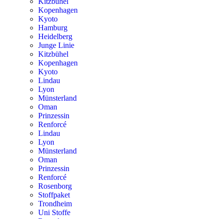
Kitzbühel
Kopenhagen
Kyoto
Hamburg
Heidelberg
Junge Linie
Kitzbühel
Kopenhagen
Kyoto
Lindau
Lyon
Münsterland
Oman
Prinzessin
Renforcé
Lindau
Lyon
Münsterland
Oman
Prinzessin
Renforcé
Rosenborg
Stoffpaket
Trondheim
Uni Stoffe