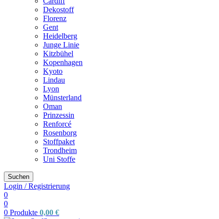
Cardiff
Dekostoff
Florenz
Gent
Heidelberg
Junge Linie
Kitzbühel
Kopenhagen
Kyoto
Lindau
Lyon
Münsterland
Oman
Prinzessin
Renforcé
Rosenborg
Stoffpaket
Trondheim
Uni Stoffe
Suchen
Login / Registrierung
0
0
0
Produkte
0,00
€