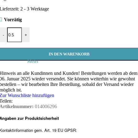
Lieferzeit:
2 - 3 Werktage
Vorrätig
Westfalenstoffe Ballerina, Renforcé - Meterware Menge
-
+
IN DEN WARENKORB
Meter
Hinweis an alle Kundinnen und Kunden!
Bestellungen werden ab dem
06. Januar 2025 wieder versendet. Sie können weiterhin wie gewohnt
bestellen – wir bearbeiten Ihre Bestellung, sobald der Versand wieder
möglich ist.
Zur Wunschliste hinzufügen
Teilen:
Artikelnummer:
014006296
Angaben zur Produktsicherheit
Kontaktinformation gem. Art. 19 EU GPSR: