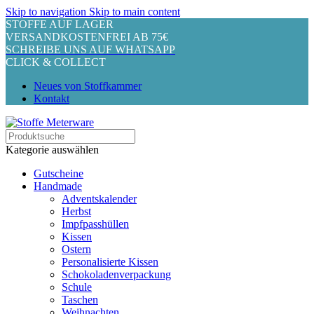
Skip to navigation
Skip to main content
STOFFE AUF LAGER
VERSANDKOSTENFREI AB 75€
SCHREIBE UNS AUF WHATSAPP
CLICK & COLLECT
Neues von Stoffkammer
Kontakt
Kategorie auswählen
Gutscheine
Handmade
Adventskalender
Herbst
Impfpasshüllen
Kissen
Ostern
Personalisierte Kissen
Schokoladenverpackung
Schule
Taschen
Weihnachten