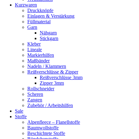
Kurzwaren
Druckknöpfe
Einlagen & Verstärkung
Füllmaterial
Garn
Nähgarn
Stickgarn
Kleber
Lineale
Markierhilfen
Maßbänder
Nadeln / Klammern
Reißverschlüsse & Zipper
Reißverschlüsse 3mm
Zipper 3mm
Rollschneider
Scheren
Zangen
Zubehör / Arbeitshilfen
Sale
Stoffe
Alpenfleece – Flanellstoffe
Baumwollstoffe
Beschichtete Stoffe
Bündchenstoffe