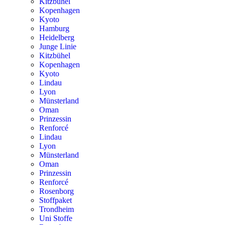
Kitzbühel
Kopenhagen
Kyoto
Hamburg
Heidelberg
Junge Linie
Kitzbühel
Kopenhagen
Kyoto
Lindau
Lyon
Münsterland
Oman
Prinzessin
Renforcé
Lindau
Lyon
Münsterland
Oman
Prinzessin
Renforcé
Rosenborg
Stoffpaket
Trondheim
Uni Stoffe