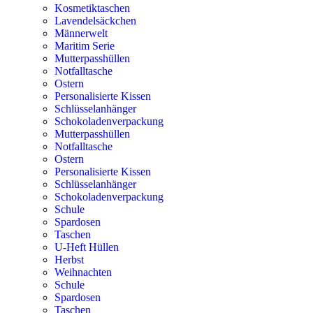
Kosmetiktaschen
Lavendelsäckchen
Männerwelt
Maritim Serie
Mutterpasshüllen
Notfalltasche
Ostern
Personalisierte Kissen
Schlüsselanhänger
Schokoladenverpackung
Mutterpasshüllen
Notfalltasche
Ostern
Personalisierte Kissen
Schlüsselanhänger
Schokoladenverpackung
Schule
Spardosen
Taschen
U-Heft Hüllen
Herbst
Weihnachten
Schule
Spardosen
Taschen