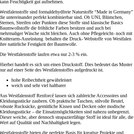
kann Feuchtigkeit gut aufnehmen.
Westfalenstoffe sind formaldehydfreie Naturstoffe “Made in Germany”
die untereinander perfekt kombinierbar sind. Ob UNI, Blümchen,
Sternen, Streifen oder Punkten diese Stoffe sind klassische Basics
Baumwollstoffe die fröhliche Farben besitzen und auch bei
mehrmaliger Wäsche nicht bleichen. Auch ohne Pflegeleicht- noch mit
Knitterarm-Ausrüstung behalten die Druck- Webstoffe von Westfalen
ihre natürliche Festigkeit der Baumwolle.
Die Westfalenstoffe laufen etwa nur 2-3 % ein.
Hierbei handelt es sich um einen Druckstoff. Dies bedeutet das Muster
nur auf einer Seite des Westfalenstoffes aufgedruckt ist.
hohe Reibechtheit gewährleistet
weich und sehr viel haltbarer
Aus Westfalenstoff Renforcé lassen sich zahlreiche Accessoires und
Kleidungsstücke zaubern. Ob praktische Taschen, stilvolle Beutel,
robuste Rucksäcke, gemütliche Kissen und Decken oder modische
Kleidungsstücke – die Einsatzmöglichkeiten sind nahezu unbegrenzt.
Dieser weiche, aber dennoch strapazierfähige Stoff ist ideal für alle, die
Wert auf Qualität und Nachhaltigkeit legen.
Westfalenstoffe bieten die perfekte Basis für kreative Projekte und