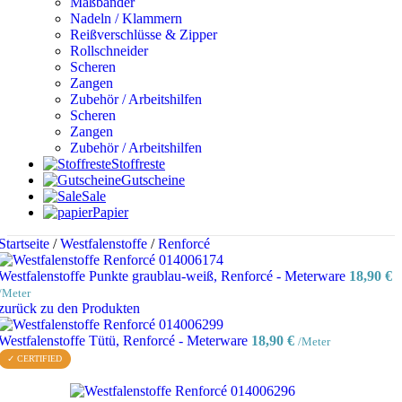
Maßbänder
Nadeln / Klammern
Reißverschlüsse & Zipper
Rollschneider
Scheren
Zangen
Zubehör / Arbeitshilfen
Scheren
Zangen
Zubehör / Arbeitshilfen
Stoffreste
Gutscheine
Sale
Papier
Startseite
/
Westfalenstoffe
/
Renforcé
Westfalenstoffe Punkte graublau-weiß, Renforcé - Meterware
18,90
€
/Meter
zurück zu den Produkten
Westfalenstoffe Tütü, Renforcé - Meterware
18,90
€
/Meter
✓ CERTIFIED