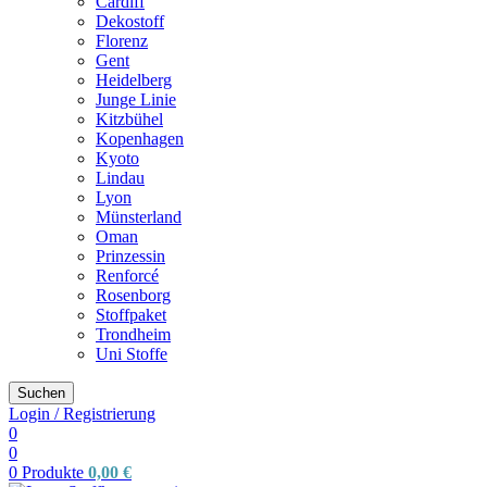
Cardiff
Dekostoff
Florenz
Gent
Heidelberg
Junge Linie
Kitzbühel
Kopenhagen
Kyoto
Lindau
Lyon
Münsterland
Oman
Prinzessin
Renforcé
Rosenborg
Stoffpaket
Trondheim
Uni Stoffe
Suchen
Login / Registrierung
0
0
0
Produkte
0,00
€