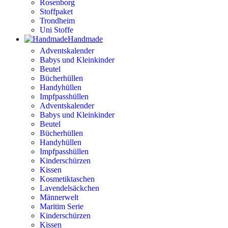
Rosenborg
Stoffpaket
Trondheim
Uni Stoffe
Handmade
Adventskalender
Babys und Kleinkinder
Beutel
Bücherhüllen
Handyhüllen
Impfpasshüllen
Adventskalender
Babys und Kleinkinder
Beutel
Bücherhüllen
Handyhüllen
Impfpasshüllen
Kinderschürzen
Kissen
Kosmetiktaschen
Lavendelsäckchen
Männerwelt
Maritim Serie
Kinderschürzen
Kissen