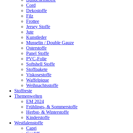
Cord
Dekostoffe
Filz
Frottee
Jersey Stoffe
Jute
Kunstleder
Musselin / Double Gauze
Osterstoffe
Panel Stoffe
PVC-Folie
Softshell Stoffe
Stoffpakete
Viskosestoffe
Waffelpique
Weihnachtsstoffe
Stoffreste
Themenwelten
EM 2024
Frühlings- & Sommerstoffe
Herbst- & Winterstoffe
Kinderstoffe
Westfalenstoffe
Capri