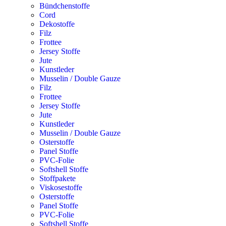
Bündchenstoffe
Cord
Dekostoffe
Filz
Frottee
Jersey Stoffe
Jute
Kunstleder
Musselin / Double Gauze
Filz
Frottee
Jersey Stoffe
Jute
Kunstleder
Musselin / Double Gauze
Osterstoffe
Panel Stoffe
PVC-Folie
Softshell Stoffe
Stoffpakete
Viskosestoffe
Osterstoffe
Panel Stoffe
PVC-Folie
Softshell Stoffe