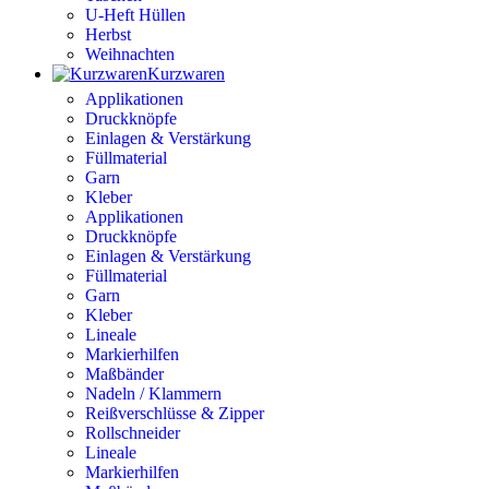
U-Heft Hüllen
Herbst
Weihnachten
Kurzwaren
Applikationen
Druckknöpfe
Einlagen & Verstärkung
Füllmaterial
Garn
Kleber
Applikationen
Druckknöpfe
Einlagen & Verstärkung
Füllmaterial
Garn
Kleber
Lineale
Markierhilfen
Maßbänder
Nadeln / Klammern
Reißverschlüsse & Zipper
Rollschneider
Lineale
Markierhilfen