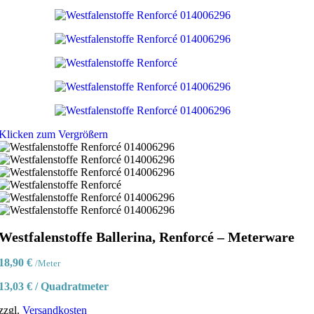
Klicken zum Vergrößern
Westfalenstoffe Ballerina, Renforcé – Meterware
18,90
€
/Meter
13,03
€
/
Quadratmeter
zzgl.
Versandkosten