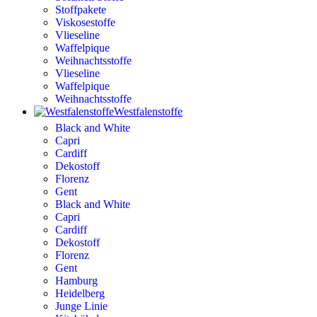
Stoffpakete
Viskosestoffe
Vlieseline
Waffelpique
Weihnachtsstoffe
Vlieseline
Waffelpique
Weihnachtsstoffe
Westfalenstoffe
Black and White
Capri
Cardiff
Dekostoff
Florenz
Gent
Black and White
Capri
Cardiff
Dekostoff
Florenz
Gent
Hamburg
Heidelberg
Junge Linie