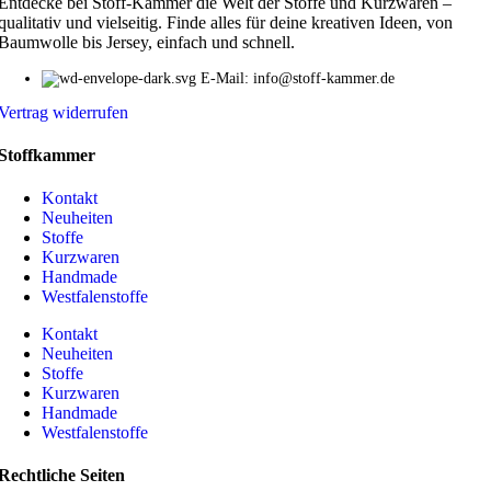
Entdecke bei Stoff-Kammer die Welt der Stoffe und Kurzwaren –
qualitativ und vielseitig. Finde alles für deine kreativen Ideen, von
Baumwolle bis Jersey, einfach und schnell.
E-Mail: info@stoff-kammer.de
Vertrag widerrufen
Stoffkammer
Kontakt
Neuheiten
Stoffe
Kurzwaren
Handmade
Westfalenstoffe
Kontakt
Neuheiten
Stoffe
Kurzwaren
Handmade
Westfalenstoffe
Rechtliche Seiten