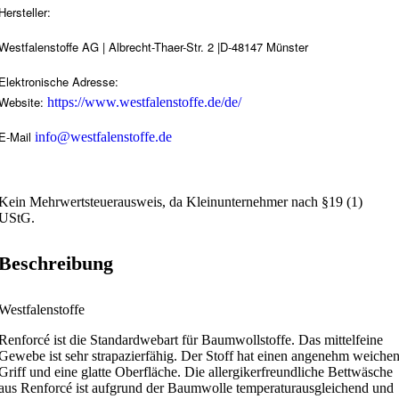
Hersteller:
Westfalenstoffe AG | Albrecht-Thaer-Str. 2 |D-48147 Münster
Elektronische Adresse:
Website:
https://www.westfalenstoffe.de/de/
E-Mail
info@westfalenstoffe.de
Kein Mehrwertsteuerausweis, da Kleinunternehmer nach §19 (1)
UStG.
Beschreibung
Westfalenstoffe
Renforcé ist die Standardwebart für Baumwollstoffe. Das mittelfeine
Gewebe ist sehr strapazierfähig. Der Stoff hat einen angenehm weiche
Griff und eine glatte Oberfläche. Die allergikerfreundliche Bettwäsche
aus Renforcé ist aufgrund der Baumwolle temperaturausgleichend und