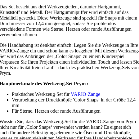
Das Set besteht aus drei Werkzeugteilen, darunter Hartgummi,
Kunststoff und Metall. Der Hartgummipuffer wird einfach auf das
Metallteil gesteckt. Diese Werkzeuge sind speziell für Snaps mit einem
Durchmesser von 12,4 mm geeignet, sodass Sie problemlos
verschiedene Formen wie Sterne, Herzen oder runde Ausführungen
verwenden können.
Die Handhabung ist denkbar einfach: Legen Sie die Werkzeuge in Ihre
VARIO-Zange ein und schon kann es losgehen! Mit diesem Werkzeug
Set wird das Anbringen der ‚Color Snaps‘ zu einem Kinderspiel.
Verpassen Sie Ihren Projekten einen individuellen Touch und lassen Si
Ihrer Kreativität freien Lauf – dank des praktischen Werkzeug-Sets von
Prym.
Hauptmerkmale des Werkzeug-Set Prym :
Praktisches Werkzeug-Set für
VARIO-Zange
Verarbeitung der Druckknöpfe ʹColor Snapsʹ in der Größe 12,4
mm
Für Sterne, Herzen oder runde Ausführungen
Wussten Sie, dass das Werkzeug-Set für die VARIO-Zange von Prym
nicht nur für ‚Color Snaps‘ verwendet werden kann? Es eignet sich
auch für andere Befestigungselemente wie Ösen und Druckknöpfe,
was es zu einem vielseitigen Werkzeug für Ihre Handarbeitsprojekte