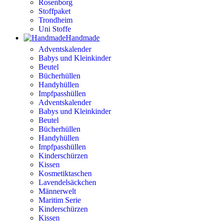
Rosenborg
Stoffpaket
Trondheim
Uni Stoffe
Handmade
Adventskalender
Babys und Kleinkinder
Beutel
Bücherhüllen
Handyhüllen
Impfpasshüllen
Adventskalender
Babys und Kleinkinder
Beutel
Bücherhüllen
Handyhüllen
Impfpasshüllen
Kinderschürzen
Kissen
Kosmetiktaschen
Lavendelsäckchen
Männerwelt
Maritim Serie
Kinderschürzen
Kissen