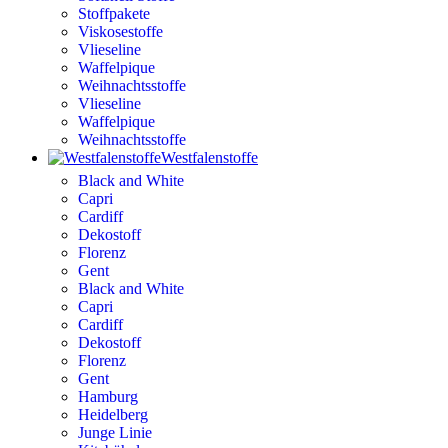
Stoffpakete
Viskosestoffe
Vlieseline
Waffelpique
Weihnachtsstoffe
Vlieseline
Waffelpique
Weihnachtsstoffe
Westfalenstoffe
Black and White
Capri
Cardiff
Dekostoff
Florenz
Gent
Black and White
Capri
Cardiff
Dekostoff
Florenz
Gent
Hamburg
Heidelberg
Junge Linie