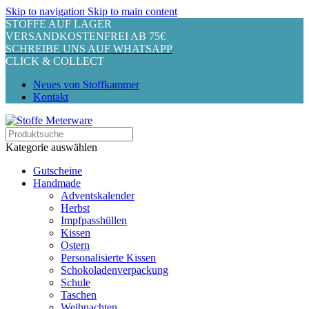
Skip to navigation
Skip to main content
STOFFE AUF LAGER
VERSANDKOSTENFREI AB 75€
SCHREIBE UNS AUF WHATSAPP
CLICK & COLLECT
Neues von Stoffkammer
Kontakt
Kategorie auswählen
Gutscheine
Handmade
Adventskalender
Herbst
Impfpasshüllen
Kissen
Ostern
Personalisierte Kissen
Schokoladenverpackung
Schule
Taschen
Weihnachten