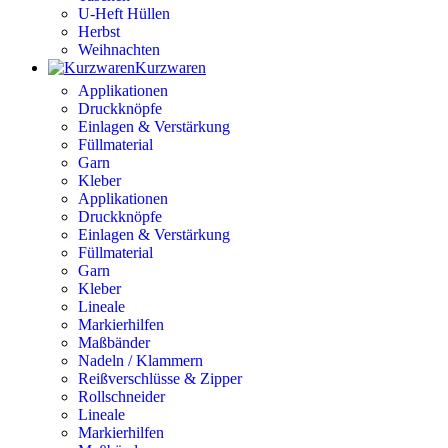
U-Heft Hüllen
Herbst
Weihnachten
Kurzwaren
Applikationen
Druckknöpfe
Einlagen & Verstärkung
Füllmaterial
Garn
Kleber
Applikationen
Druckknöpfe
Einlagen & Verstärkung
Füllmaterial
Garn
Kleber
Lineale
Markierhilfen
Maßbänder
Nadeln / Klammern
Reißverschlüsse & Zipper
Rollschneider
Lineale
Markierhilfen