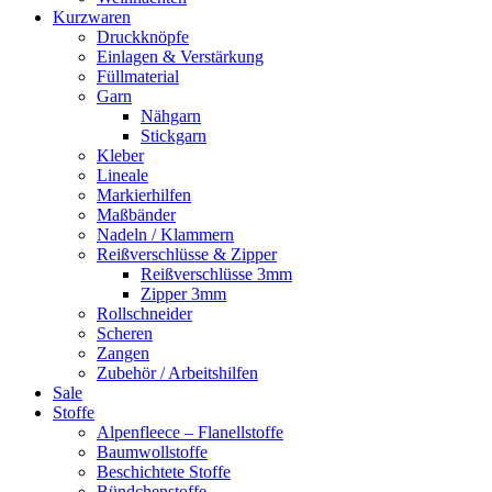
Kurzwaren
Druckknöpfe
Einlagen & Verstärkung
Füllmaterial
Garn
Nähgarn
Stickgarn
Kleber
Lineale
Markierhilfen
Maßbänder
Nadeln / Klammern
Reißverschlüsse & Zipper
Reißverschlüsse 3mm
Zipper 3mm
Rollschneider
Scheren
Zangen
Zubehör / Arbeitshilfen
Sale
Stoffe
Alpenfleece – Flanellstoffe
Baumwollstoffe
Beschichtete Stoffe
Bündchenstoffe