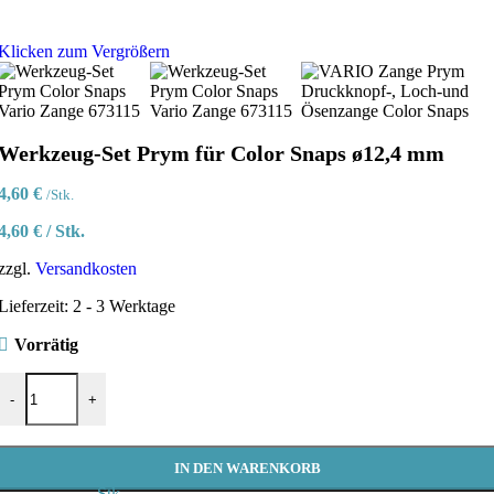
Klicken zum Vergrößern
Werkzeug-Set Prym für Color Snaps ø12,4 mm
4,60
€
/Stk.
4,60
€
/
Stk.
zzgl.
Versandkosten
Lieferzeit:
2 - 3 Werktage
Vorrätig
Werkzeug-Set Prym für Color Snaps ø12,4 mm Menge
-
+
IN DEN WARENKORB
Stk.