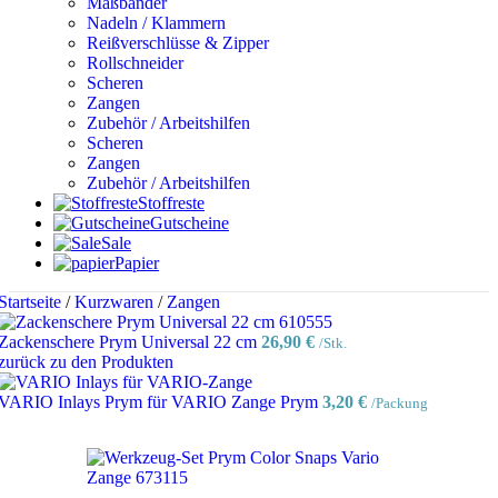
Maßbänder
Nadeln / Klammern
Reißverschlüsse & Zipper
Rollschneider
Scheren
Zangen
Zubehör / Arbeitshilfen
Scheren
Zangen
Zubehör / Arbeitshilfen
Stoffreste
Gutscheine
Sale
Papier
Startseite
/
Kurzwaren
/
Zangen
Zackenschere Prym Universal 22 cm
26,90
€
/Stk.
zurück zu den Produkten
VARIO Inlays Prym für VARIO Zange Prym
3,20
€
/Packung