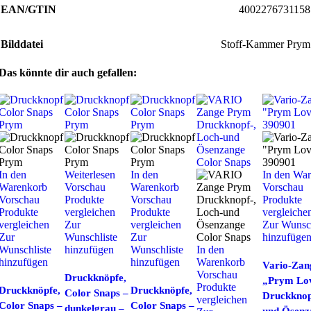
EAN/GTIN
4002276731158
Bilddatei
Stoff-Kammer Prym
Das könnte dir auch gefallen:
In den
Weiterlesen
In den
In den Wa
Warenkorb
Vorschau
Warenkorb
Vorschau
Vorschau
Produkte
Vorschau
Produkte
Produkte
vergleichen
Produkte
vergleiche
vergleichen
Zur
vergleichen
Zur Wunsch
Zur
Wunschliste
Zur
hinzufüge
Wunschliste
hinzufügen
Wunschliste
In den
hinzufügen
hinzufügen
Warenkorb
Vario-Zan
Vorschau
Druckknöpfe,
„Prym Lo
Produkte
Druckknöpfe,
Druckknöpfe,
Color Snaps –
Druckknop
vergleichen
Color Snaps –
Color Snaps –
dunkelgrau –
und Ösenz