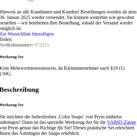
Hinweis an alle Kundinnen und Kunden!
Bestellungen werden ab dem
06. Januar 2025 wieder versendet. Sie können weiterhin wie gewohnt
bestellen – wir bearbeiten Ihre Bestellung, sobald der Versand wieder
möglich ist.
Zur Wunschliste hinzufügen
Teilen:
Artikelnummer:
673115
Werkzeug-Set
Kein Mehrwertsteuerausweis, da Kleinunternehmer nach §19 (1)
UStG.
Beschreibung
Werkzeug-Set
Sie möchten die farbenfrohen ‚Color Snaps‘ von Prym mühelos
anbringen? Dann ist das spezielle Werkzeug-Set für die
VARIO-Zange
von Prym genau das Richtige für Sie! Dieses praktische Set erleichtert
Ihnen das Anbringen der Snaps erheblich.