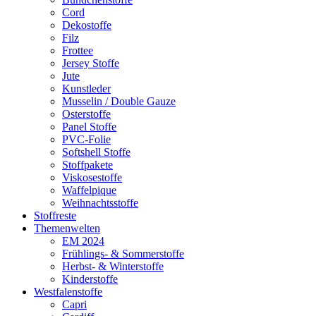
Cord
Dekostoffe
Filz
Frottee
Jersey Stoffe
Jute
Kunstleder
Musselin / Double Gauze
Osterstoffe
Panel Stoffe
PVC-Folie
Softshell Stoffe
Stoffpakete
Viskosestoffe
Waffelpique
Weihnachtsstoffe
Stoffreste
Themenwelten
EM 2024
Frühlings- & Sommerstoffe
Herbst- & Winterstoffe
Kinderstoffe
Westfalenstoffe
Capri