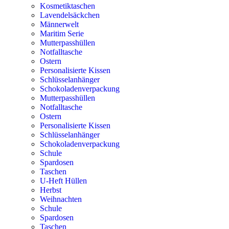
Kosmetiktaschen
Lavendelsäckchen
Männerwelt
Maritim Serie
Mutterpasshüllen
Notfalltasche
Ostern
Personalisierte Kissen
Schlüsselanhänger
Schokoladenverpackung
Mutterpasshüllen
Notfalltasche
Ostern
Personalisierte Kissen
Schlüsselanhänger
Schokoladenverpackung
Schule
Spardosen
Taschen
U-Heft Hüllen
Herbst
Weihnachten
Schule
Spardosen
Taschen