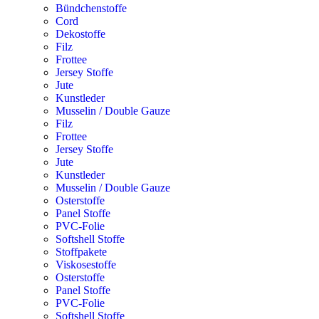
Bündchenstoffe
Cord
Dekostoffe
Filz
Frottee
Jersey Stoffe
Jute
Kunstleder
Musselin / Double Gauze
Filz
Frottee
Jersey Stoffe
Jute
Kunstleder
Musselin / Double Gauze
Osterstoffe
Panel Stoffe
PVC-Folie
Softshell Stoffe
Stoffpakete
Viskosestoffe
Osterstoffe
Panel Stoffe
PVC-Folie
Softshell Stoffe