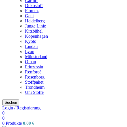
Cardiff
Dekostoff
Florenz
Gent
Heidelberg
Junge Linie
Kitzbühel
Kopenhagen
Kyoto
Lindau
Lyon
Münsterland
Oman
Prinzessin
Renforcé
Rosenborg
Stoffpaket
Trondheim
Uni Stoffe
Suchen
Login / Registrierung
0
0
0
Produkte
0,00
€