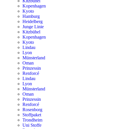
Kitzbühel
Kopenhagen
Kyoto
Hamburg
Heidelberg
Junge Linie
Kitzbühel
Kopenhagen
Kyoto
Lindau
Lyon
Münsterland
Oman
Prinzessin
Renforcé
Lindau
Lyon
Münsterland
Oman
Prinzessin
Renforcé
Rosenborg
Stoffpaket
Trondheim
Uni Stoffe