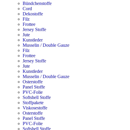
Bündchenstoffe
Cord
Dekostoffe
Filz
Frottee
Jersey Stoffe
Jute
Kunstleder
Musselin / Double Gauze
Filz
Frottee
Jersey Stoffe
Jute
Kunstleder
Musselin / Double Gauze
Osterstoffe
Panel Stoffe
PVC-Folie
Softshell Stoffe
Stoffpakete
Viskosestoffe
Osterstoffe
Panel Stoffe
PVC-Folie
Softshell Stoffe