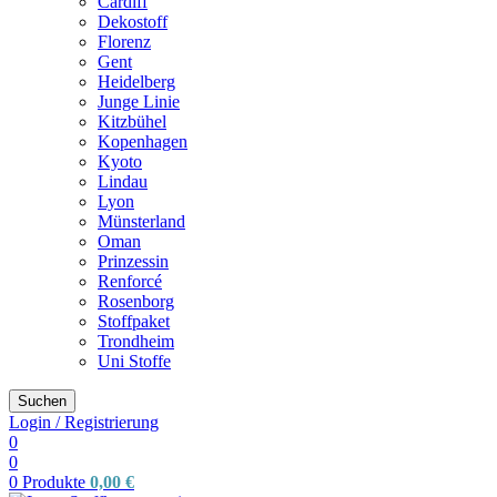
Cardiff
Dekostoff
Florenz
Gent
Heidelberg
Junge Linie
Kitzbühel
Kopenhagen
Kyoto
Lindau
Lyon
Münsterland
Oman
Prinzessin
Renforcé
Rosenborg
Stoffpaket
Trondheim
Uni Stoffe
Suchen
Login / Registrierung
0
0
0
Produkte
0,00
€