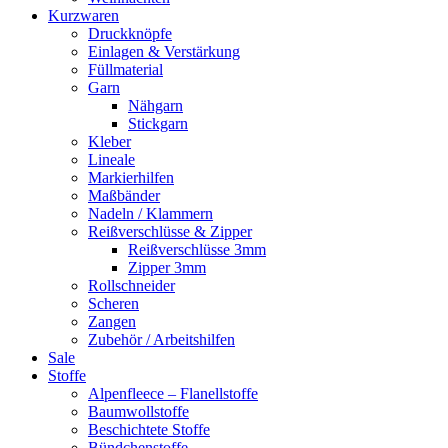
Kurzwaren
Druckknöpfe
Einlagen & Verstärkung
Füllmaterial
Garn
Nähgarn
Stickgarn
Kleber
Lineale
Markierhilfen
Maßbänder
Nadeln / Klammern
Reißverschlüsse & Zipper
Reißverschlüsse 3mm
Zipper 3mm
Rollschneider
Scheren
Zangen
Zubehör / Arbeitshilfen
Sale
Stoffe
Alpenfleece – Flanellstoffe
Baumwollstoffe
Beschichtete Stoffe
Bündchenstoffe