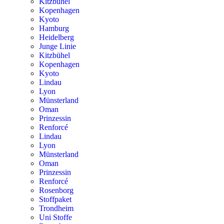
Kitzbühel
Kopenhagen
Kyoto
Hamburg
Heidelberg
Junge Linie
Kitzbühel
Kopenhagen
Kyoto
Lindau
Lyon
Münsterland
Oman
Prinzessin
Renforcé
Lindau
Lyon
Münsterland
Oman
Prinzessin
Renforcé
Rosenborg
Stoffpaket
Trondheim
Uni Stoffe