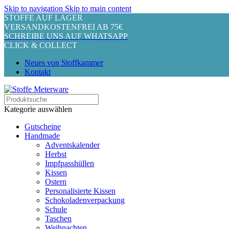
Skip to navigation
Skip to main content
STOFFE AUF LAGER
VERSANDKOSTENFREI AB 75€
SCHREIBE UNS AUF WHATSAPP
CLICK & COLLECT
Neues von Stoffkammer
Kontakt
Kategorie auswählen
Gutscheine
Handmade
Adventskalender
Herbst
Impfpasshüllen
Kissen
Ostern
Personalisierte Kissen
Schokoladenverpackung
Schule
Taschen
Weihnachten