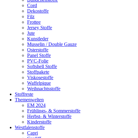
Cord
Dekostoffe
Filz
Frottee
Jersey Stoffe
Jute
Kunstleder
Musselin / Double Gauze
Osterstoffe
Panel Stoffe
PVC-Folie
Softshell Stoffe
Stoffpakete
Viskosestoffe
Waffelpique
Weihnachtsstoffe
Stoffreste
Themenwelten
EM 2024
Frühlings- & Sommerstoffe
Herbst- & Winterstoffe
Kinderstoffe
Westfalenstoffe
Capri