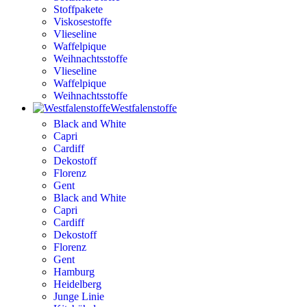
Stoffpakete
Viskosestoffe
Vlieseline
Waffelpique
Weihnachtsstoffe
Vlieseline
Waffelpique
Weihnachtsstoffe
Westfalenstoffe
Black and White
Capri
Cardiff
Dekostoff
Florenz
Gent
Black and White
Capri
Cardiff
Dekostoff
Florenz
Gent
Hamburg
Heidelberg
Junge Linie