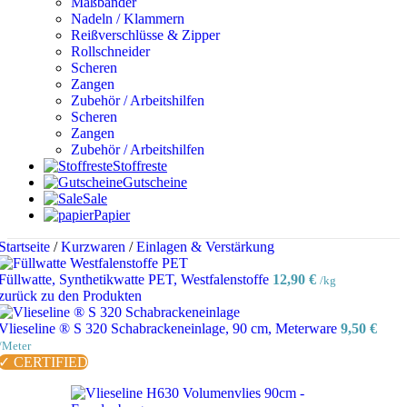
Maßbänder
Nadeln / Klammern
Reißverschlüsse & Zipper
Rollschneider
Scheren
Zangen
Zubehör / Arbeitshilfen
Scheren
Zangen
Zubehör / Arbeitshilfen
Stoffreste
Gutscheine
Sale
Papier
Startseite
/
Kurzwaren
/
Einlagen & Verstärkung
Füllwatte, Synthetikwatte PET, Westfalenstoffe
12,90
€
/kg
zurück zu den Produkten
Vlieseline ® S 320 Schabrackeneinlage, 90 cm, Meterware
9,50
€
/Meter
✓ CERTIFIED