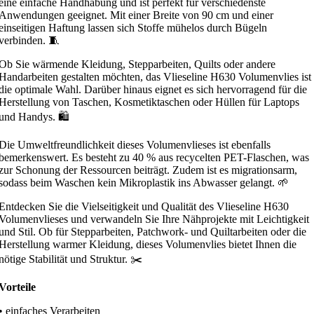
eine einfache Handhabung und ist perfekt für verschiedenste
Anwendungen geeignet. Mit einer Breite von 90 cm und einer
einseitigen Haftung lassen sich Stoffe mühelos durch Bügeln
verbinden. 🧵
Ob Sie wärmende Kleidung, Stepparbeiten, Quilts oder andere
Handarbeiten gestalten möchten, das Vlieseline H630 Volumenvlies ist
die optimale Wahl. Darüber hinaus eignet es sich hervorragend für die
Herstellung von Taschen, Kosmetiktaschen oder Hüllen für Laptops
und Handys. 🛍️
Die Umweltfreundlichkeit dieses Volumenvlieses ist ebenfalls
bemerkenswert. Es besteht zu 40 % aus recycelten PET-Flaschen, was
zur Schonung der Ressourcen beiträgt. Zudem ist es migrationsarm,
sodass beim Waschen kein Mikroplastik ins Abwasser gelangt. 🌱
Entdecken Sie die Vielseitigkeit und Qualität des Vlieseline H630
Volumenvlieses und verwandeln Sie Ihre Nähprojekte mit Leichtigkeit
und Stil. Ob für Stepparbeiten, Patchwork- und Quiltarbeiten oder die
Herstellung warmer Kleidung, dieses Volumenvlies bietet Ihnen die
nötige Stabilität und Struktur. ✂️
Vorteile
• einfaches Verarbeiten