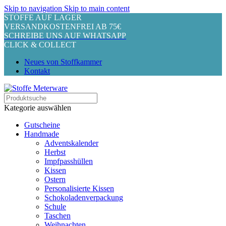
Skip to navigation
Skip to main content
STOFFE AUF LAGER
VERSANDKOSTENFREI AB 75€
SCHREIBE UNS AUF WHATSAPP
CLICK & COLLECT
Neues von Stoffkammer
Kontakt
Kategorie auswählen
Gutscheine
Handmade
Adventskalender
Herbst
Impfpasshüllen
Kissen
Ostern
Personalisierte Kissen
Schokoladenverpackung
Schule
Taschen
Weihnachten