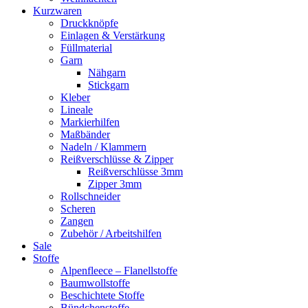
Kurzwaren
Druckknöpfe
Einlagen & Verstärkung
Füllmaterial
Garn
Nähgarn
Stickgarn
Kleber
Lineale
Markierhilfen
Maßbänder
Nadeln / Klammern
Reißverschlüsse & Zipper
Reißverschlüsse 3mm
Zipper 3mm
Rollschneider
Scheren
Zangen
Zubehör / Arbeitshilfen
Sale
Stoffe
Alpenfleece – Flanellstoffe
Baumwollstoffe
Beschichtete Stoffe
Bündchenstoffe