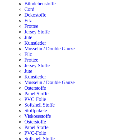
Bündchenstoffe
Cord
Dekostoffe
Filz
Frottee
Jersey Stoffe
Jute
Kunstleder
Musselin / Double Gauze
Filz
Frottee
Jersey Stoffe
Jute
Kunstleder
Musselin / Double Gauze
Osterstoffe
Panel Stoffe
PVC-Folie
Softshell Stoffe
Stoffpakete
Viskosestoffe
Osterstoffe
Panel Stoffe
PVC-Folie
Softshell Stoffe