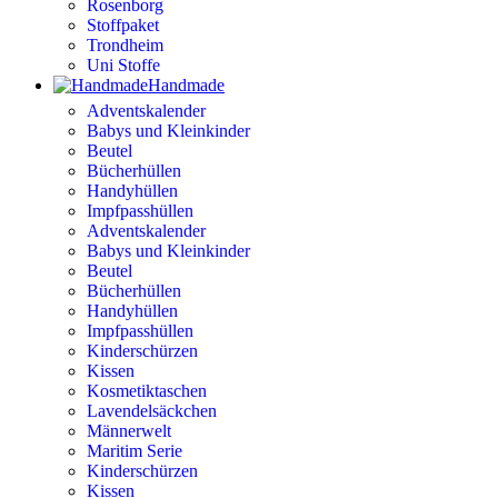
Rosenborg
Stoffpaket
Trondheim
Uni Stoffe
Handmade
Adventskalender
Babys und Kleinkinder
Beutel
Bücherhüllen
Handyhüllen
Impfpasshüllen
Adventskalender
Babys und Kleinkinder
Beutel
Bücherhüllen
Handyhüllen
Impfpasshüllen
Kinderschürzen
Kissen
Kosmetiktaschen
Lavendelsäckchen
Männerwelt
Maritim Serie
Kinderschürzen
Kissen