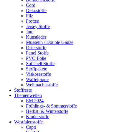
Cord
Dekostoffe
Filz
Frottee
Jersey Stoffe
Jute
Kunstleder
Musselin / Double Gauze
Osterstoffe
Panel Stoffe
PVC-Folie
Softshell Stoffe
Stoffpakete
Viskosestoffe
Waffelpique
Weihnachtsstoffe
Stoffreste
Themenwelten
EM 2024
Frühlings- & Sommerstoffe
Herbst- & Winterstoffe
Kinderstoffe
Westfalenstoffe
Capri