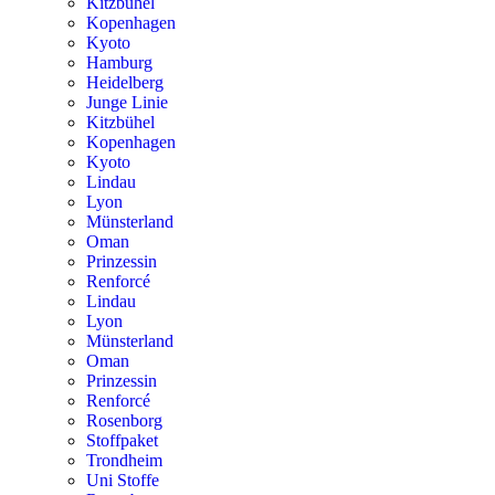
Kitzbühel
Kopenhagen
Kyoto
Hamburg
Heidelberg
Junge Linie
Kitzbühel
Kopenhagen
Kyoto
Lindau
Lyon
Münsterland
Oman
Prinzessin
Renforcé
Lindau
Lyon
Münsterland
Oman
Prinzessin
Renforcé
Rosenborg
Stoffpaket
Trondheim
Uni Stoffe