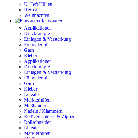
U-Heft Hüllen
Herbst
Weihnachten
Kurzwaren
Applikationen
Druckknöpfe
Einlagen & Verstärkung
Füllmaterial
Garn
Kleber
Applikationen
Druckknöpfe
Einlagen & Verstärkung
Füllmaterial
Garn
Kleber
Lineale
Markierhilfen
Maßbänder
Nadeln / Klammern
Reißverschlüsse & Zipper
Rollschneider
Lineale
Markierhilfen