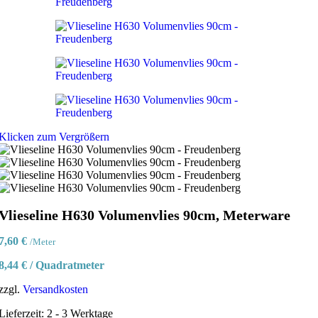
Klicken zum Vergrößern
Vlieseline H630 Volumenvlies 90cm, Meterware
7,60
€
/Meter
8,44
€
/
Quadratmeter
zzgl.
Versandkosten
Lieferzeit:
2 - 3 Werktage