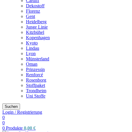
Cardiff
Dekostoff
Florenz
Gent
Heidelberg
Junge Linie
Kitzbühel
Kopenhagen
Kyoto
Lindau
Lyon
Münsterland
Oman
Prinzessin
Renforcé
Rosenborg
Stoffpaket
Trondheim
Uni Stoffe
Suchen
Login / Registrierung
0
0
0
Produkte
0,00
€