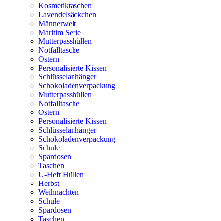
Kosmetiktaschen
Lavendelsäckchen
Männerwelt
Maritim Serie
Mutterpasshüllen
Notfalltasche
Ostern
Personalisierte Kissen
Schlüsselanhänger
Schokoladenverpackung
Mutterpasshüllen
Notfalltasche
Ostern
Personalisierte Kissen
Schlüsselanhänger
Schokoladenverpackung
Schule
Spardosen
Taschen
U-Heft Hüllen
Herbst
Weihnachten
Schule
Spardosen
Taschen