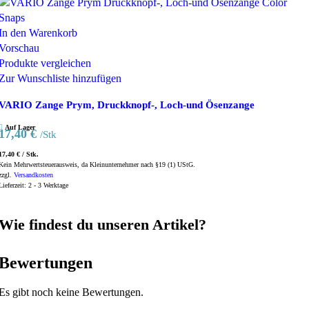
In den Warenkorb
Vorschau
Produkte vergleichen
Zur Wunschliste hinzufügen
VARIO Zange Prym, Druckknopf-, Loch-und Ösenzange
Auf Lager
17,40
€
/Stk
17,40
€
/
Stk.
Kein Mehrwertsteuerausweis, da Kleinunternehmer nach §19 (1) UStG.
zzgl.
Versandkosten
Lieferzeit:
2 - 3 Werktage
Wie findest du unseren Artikel?
Bewertungen
Es gibt noch keine Bewertungen.