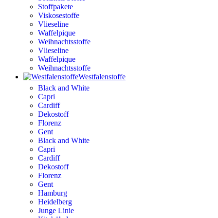
Stoffpakete
Viskosestoffe
Vlieseline
Waffelpique
Weihnachtsstoffe
Vlieseline
Waffelpique
Weihnachtsstoffe
Westfalenstoffe
Black and White
Capri
Cardiff
Dekostoff
Florenz
Gent
Black and White
Capri
Cardiff
Dekostoff
Florenz
Gent
Hamburg
Heidelberg
Junge Linie